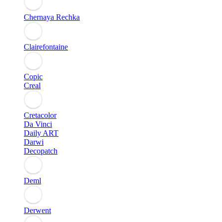
Chernaya Rechka
Clairefontaine
Copic
Creal
Cretacolor
Da Vinci
Daily ART
Darwi
Decopatch
Deml
Derwent