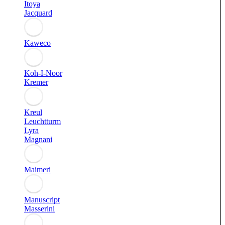
Itoya
Jacquard
Kaweco
Koh-I-Noor
Kremer
Kreul
Leuchtturm
Lyra
Magnani
Maimeri
Manuscript
Masserini