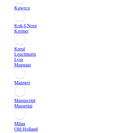
Kaweco
Koh-I-Noor
Kremer
Kreul
Leuchtturm
Lyra
Magnani
Maimeri
Manuscript
Masserini
Milan
Old Holland