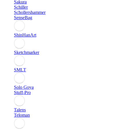
Sakura
Schiller
Schollershammer
SenseBag
ShinHanArt
Sketchmarker
SMLT
Solo Goya
Stuff-Pro
Talens
Teloman