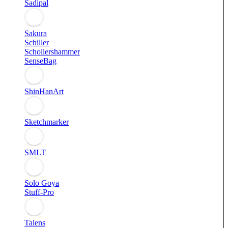
Sadipal
Sakura
Schiller
Schollershammer
SenseBag
ShinHanArt
Sketchmarker
SMLT
Solo Goya
Stuff-Pro
Talens