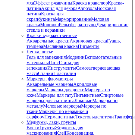
мха
Эффект ржавчины
Краска кракелюр
Краска-
патина
Акрил для декора
Аэрозоль
Восковая
патина
Краска для
скрапбукинга
Марморирование
Меловая
краска
Морилка
Рельефы, контуры
Декорирование
стекла и керамики
Краски художественные
Акварельные краски
Акриловая краска
Гуашь,
темпера
Масляная краска
Пигменты
Лепка, литье
Гель для запекания
Моделин
Вспомогательные
материалы
Гипс
Глина для
запекания
Инструменты
Самозатвердевающая
масса
Станки
Пластилин
Маркеры, фломастеры
Акварельные маркеры
Акриловые
маркеры
Маркеры для доски
Маркеры по
коже
Маркеры для тату
Пигментные
Cпиртовые
маркеры для скетчинга
Лаковые
Маркеры по
металлу
Меловые маркеры
Маркеры по
ткани
Маркеры по керамике и
фарфору
Перманентные
Текстовыделители
Трансфер
Медиумы, лаки, грунты
Воски
Грунты
Жидкость для
маскирования
Клей
Консервация,