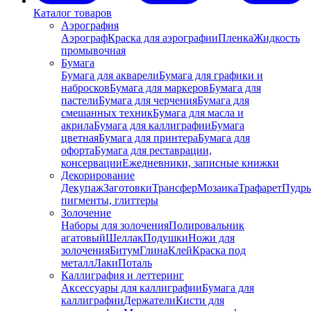
Каталог товаров
Аэрография
Аэрограф
Краска для аэрографии
Пленка
Жидкость
промывочная
Бумага
Бумага для акварели
Бумага для графики и
набросков
Бумага для маркеров
Бумага для
пастели
Бумага для черчения
Бумага для
смешанных техник
Бумага для масла и
акрила
Бумага для каллиграфии
Бумага
цветная
Бумага для принтера
Бумага для
офорта
Бумага для реставрации,
консервации
Ежедневники, записные книжки
Декорирование
Декупаж
Заготовки
Трансфер
Мозаика
Трафарет
Пудры
пигменты, глиттеры
Золочение
Наборы для золочения
Полировальник
агатовый
Шеллак
Подушки
Ножи для
золочения
Битум
Глина
Клей
Краска под
металл
Лаки
Поталь
Каллиграфия и леттеринг
Аксессуары для каллиграфии
Бумага для
каллиграфии
Держатели
Кисти для