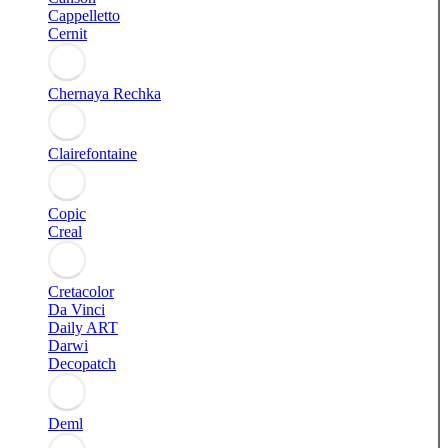
Cappelletto
Cernit
Chernaya Rechka
Clairefontaine
Copic
Creal
Cretacolor
Da Vinci
Daily ART
Darwi
Decopatch
Deml