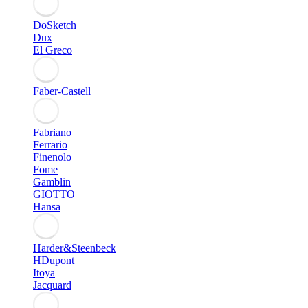
DoSketch
Dux
El Greco
Faber-Castell
Fabriano
Ferrario
Finenolo
Fome
Gamblin
GIOTTO
Hansa
Harder&Steenbeck
HDupont
Itoya
Jacquard