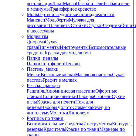
реставрация
Лаки
Масла
Пасты и гели
Разбавители
и медиумы
Трансферное средство
Мольберты и студийные принадлежности
Манекен
Мольберты
Муляжи для
рисования
Планшеты
Стойки
Стулья
Этюдники
Ящик
и аксессуары
Моделизм
Диорама
Сухая
трава
Пигменты
Инструменты
Вспомогательные
средства
Краска для моделизма
Папки, пеналы
Папки
Портфолио
Пеналы
Пастель, мелки
Мелки
Восковые мелки
Масляная пастель
Сухая
пастель
Графит в мелках
Резьба, гравюра
Рашпиль
Алюминиевая пластина
Офортные
станки
Полировальники
Шаберы
Скобели
Сухие
иглы
Краска для печати
Нож для
резьбы
Наборы
Долото
Стамеска
Резец по
линолеуму
Молотки
Линолеум
Роспись по ткани
Вспомогательные средства
Инструменты
Контуры,
резервы
Краситель
Краска по ткани
Маркеры по
ткани