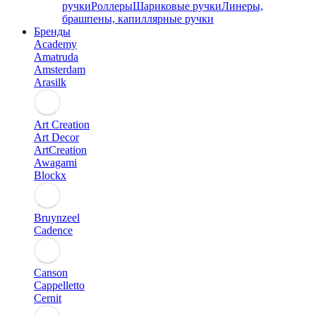
ручки
Роллеры
Шариковые ручки
Линеры,
брашпены, капиллярные ручки
Бренды
Academy
Amatruda
Amsterdam
Arasilk
Art Creation
Art Decor
ArtCreation
Awagami
Blockx
Bruynzeel
Cadence
Canson
Cappelletto
Cernit