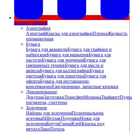
Каталог товаров
Аэрография
Аэрограф
Краска для аэрографии
Пленка
Жидкость
промывочная
Бумага
Бумага для акварели
Бумага для графики и
набросков
Бумага для маркеров
Бумага для
пастели
Бумага для черчения
Бумага для
смешанных техник
Бумага для масла и
акрила
Бумага для каллиграфии
Бумага
цветная
Бумага для принтера
Бумага для
офорта
Бумага для реставрации,
консервации
Ежедневники, записные книжки
Декорирование
Декупаж
Заготовки
Трансфер
Мозаика
Трафарет
Пудры
пигменты, глиттеры
Золочение
Наборы для золочения
Полировальник
агатовый
Шеллак
Подушки
Ножи для
золочения
Битум
Глина
Клей
Краска под
металл
Лаки
Поталь