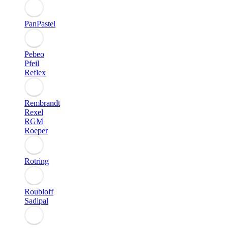
PanPastel
Pebeo
Pfeil
Reflex
Rembrandt
Rexel
RGM
Roeper
Rotring
Roubloff
Sadipal