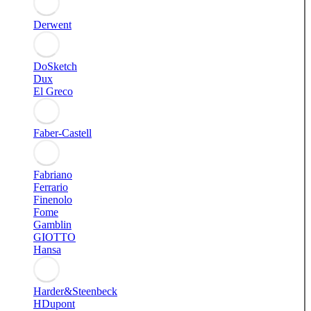
Derwent
DoSketch
Dux
El Greco
Faber-Castell
Fabriano
Ferrario
Finenolo
Fome
Gamblin
GIOTTO
Hansa
Harder&Steenbeck
HDupont