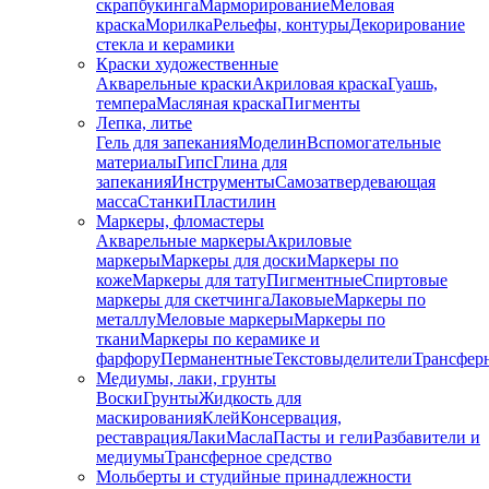
скрапбукинга
Марморирование
Меловая
краска
Морилка
Рельефы, контуры
Декорирование
стекла и керамики
Краски художественные
Акварельные краски
Акриловая краска
Гуашь,
темпера
Масляная краска
Пигменты
Лепка, литье
Гель для запекания
Моделин
Вспомогательные
материалы
Гипс
Глина для
запекания
Инструменты
Самозатвердевающая
масса
Станки
Пластилин
Маркеры, фломастеры
Акварельные маркеры
Акриловые
маркеры
Маркеры для доски
Маркеры по
коже
Маркеры для тату
Пигментные
Cпиртовые
маркеры для скетчинга
Лаковые
Маркеры по
металлу
Меловые маркеры
Маркеры по
ткани
Маркеры по керамике и
фарфору
Перманентные
Текстовыделители
Трансфер
Медиумы, лаки, грунты
Воски
Грунты
Жидкость для
маскирования
Клей
Консервация,
реставрация
Лаки
Масла
Пасты и гели
Разбавители и
медиумы
Трансферное средство
Мольберты и студийные принадлежности