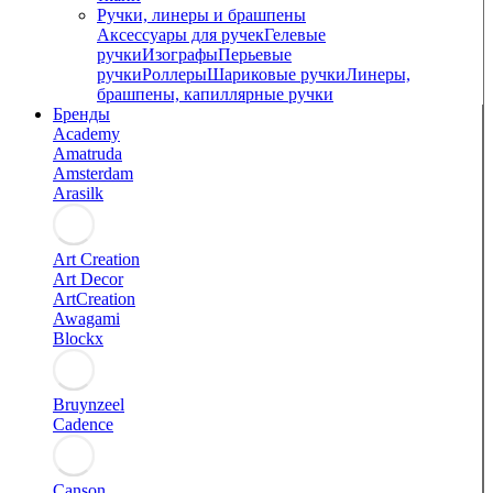
Ручки, линеры и брашпены
Аксессуары для ручек
Гелевые
ручки
Изографы
Перьевые
ручки
Роллеры
Шариковые ручки
Линеры,
брашпены, капиллярные ручки
Бренды
Academy
Amatruda
Amsterdam
Arasilk
Art Creation
Art Decor
ArtCreation
Awagami
Blockx
Bruynzeel
Cadence
Canson