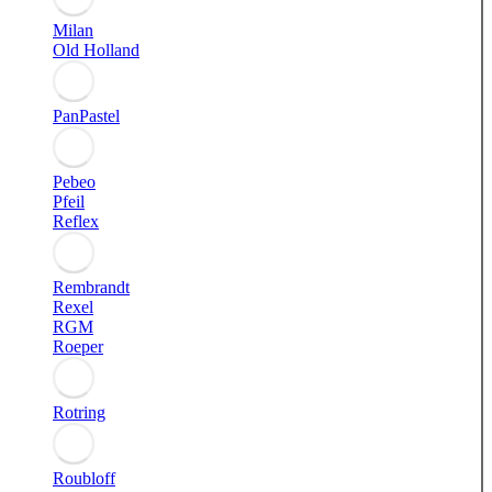
Milan
Old Holland
PanPastel
Pebeo
Pfeil
Reflex
Rembrandt
Rexel
RGM
Roeper
Rotring
Roubloff