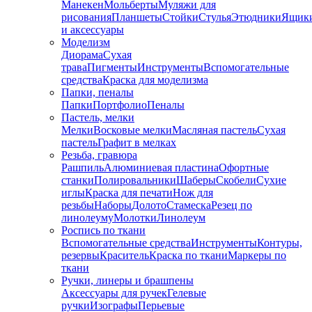
Манекен
Мольберты
Муляжи для
рисования
Планшеты
Стойки
Стулья
Этюдники
Ящик
и аксессуары
Моделизм
Диорама
Сухая
трава
Пигменты
Инструменты
Вспомогательные
средства
Краска для моделизма
Папки, пеналы
Папки
Портфолио
Пеналы
Пастель, мелки
Мелки
Восковые мелки
Масляная пастель
Сухая
пастель
Графит в мелках
Резьба, гравюра
Рашпиль
Алюминиевая пластина
Офортные
станки
Полировальники
Шаберы
Скобели
Сухие
иглы
Краска для печати
Нож для
резьбы
Наборы
Долото
Стамеска
Резец по
линолеуму
Молотки
Линолеум
Роспись по ткани
Вспомогательные средства
Инструменты
Контуры,
резервы
Краситель
Краска по ткани
Маркеры по
ткани
Ручки, линеры и брашпены
Аксессуары для ручек
Гелевые
ручки
Изографы
Перьевые