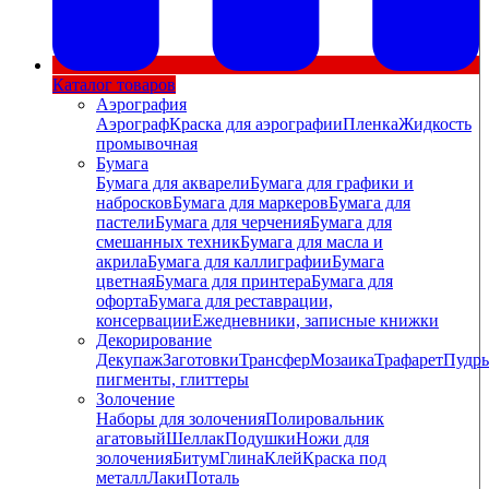
Каталог товаров
Аэрография
Аэрограф
Краска для аэрографии
Пленка
Жидкость
промывочная
Бумага
Бумага для акварели
Бумага для графики и
набросков
Бумага для маркеров
Бумага для
пастели
Бумага для черчения
Бумага для
смешанных техник
Бумага для масла и
акрила
Бумага для каллиграфии
Бумага
цветная
Бумага для принтера
Бумага для
офорта
Бумага для реставрации,
консервации
Ежедневники, записные книжки
Декорирование
Декупаж
Заготовки
Трансфер
Мозаика
Трафарет
Пудры
пигменты, глиттеры
Золочение
Наборы для золочения
Полировальник
агатовый
Шеллак
Подушки
Ножи для
золочения
Битум
Глина
Клей
Краска под
металл
Лаки
Поталь