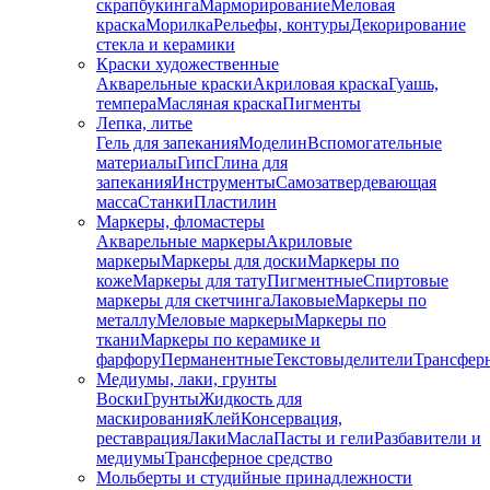
скрапбукинга
Марморирование
Меловая
краска
Морилка
Рельефы, контуры
Декорирование
стекла и керамики
Краски художественные
Акварельные краски
Акриловая краска
Гуашь,
темпера
Масляная краска
Пигменты
Лепка, литье
Гель для запекания
Моделин
Вспомогательные
материалы
Гипс
Глина для
запекания
Инструменты
Самозатвердевающая
масса
Станки
Пластилин
Маркеры, фломастеры
Акварельные маркеры
Акриловые
маркеры
Маркеры для доски
Маркеры по
коже
Маркеры для тату
Пигментные
Cпиртовые
маркеры для скетчинга
Лаковые
Маркеры по
металлу
Меловые маркеры
Маркеры по
ткани
Маркеры по керамике и
фарфору
Перманентные
Текстовыделители
Трансфер
Медиумы, лаки, грунты
Воски
Грунты
Жидкость для
маскирования
Клей
Консервация,
реставрация
Лаки
Масла
Пасты и гели
Разбавители и
медиумы
Трансферное средство
Мольберты и студийные принадлежности