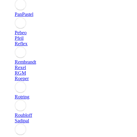
PanPastel
Pebeo
Pfeil
Reflex
Rembrandt
Rexel
RGM
Roeper
Rotring
Roubloff
Sadipal