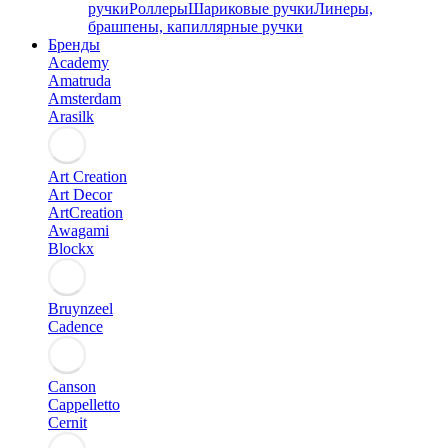
ручки
Роллеры
Шариковые ручки
Линеры,
брашпены, капиллярные ручки
Бренды
Academy
Amatruda
Amsterdam
Arasilk
Art Creation
Art Decor
ArtCreation
Awagami
Blockx
Bruynzeel
Cadence
Canson
Cappelletto
Cernit