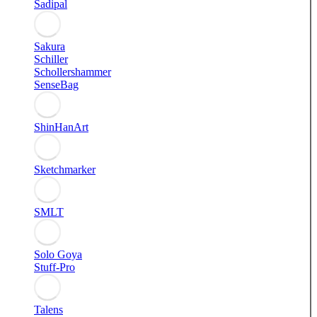
Sadipal
Sakura
Schiller
Schollershammer
SenseBag
ShinHanArt
Sketchmarker
SMLT
Solo Goya
Stuff-Pro
Talens