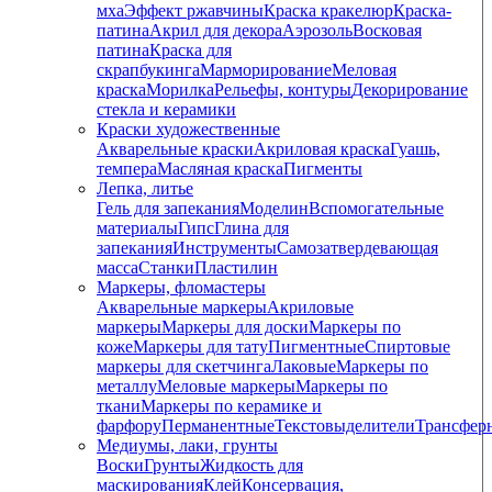
мха
Эффект ржавчины
Краска кракелюр
Краска-
патина
Акрил для декора
Аэрозоль
Восковая
патина
Краска для
скрапбукинга
Марморирование
Меловая
краска
Морилка
Рельефы, контуры
Декорирование
стекла и керамики
Краски художественные
Акварельные краски
Акриловая краска
Гуашь,
темпера
Масляная краска
Пигменты
Лепка, литье
Гель для запекания
Моделин
Вспомогательные
материалы
Гипс
Глина для
запекания
Инструменты
Самозатвердевающая
масса
Станки
Пластилин
Маркеры, фломастеры
Акварельные маркеры
Акриловые
маркеры
Маркеры для доски
Маркеры по
коже
Маркеры для тату
Пигментные
Cпиртовые
маркеры для скетчинга
Лаковые
Маркеры по
металлу
Меловые маркеры
Маркеры по
ткани
Маркеры по керамике и
фарфору
Перманентные
Текстовыделители
Трансфер
Медиумы, лаки, грунты
Воски
Грунты
Жидкость для
маскирования
Клей
Консервация,