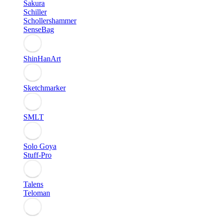
Sakura
Schiller
Schollershammer
SenseBag
ShinHanArt
Sketchmarker
SMLT
Solo Goya
Stuff-Pro
Talens
Teloman