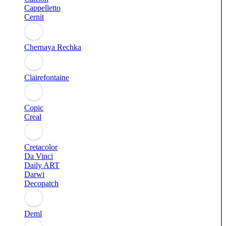
Cappelletto
Cernit
Chernaya Rechka
Clairefontaine
Copic
Creal
Cretacolor
Da Vinci
Daily ART
Darwi
Decopatch
Deml