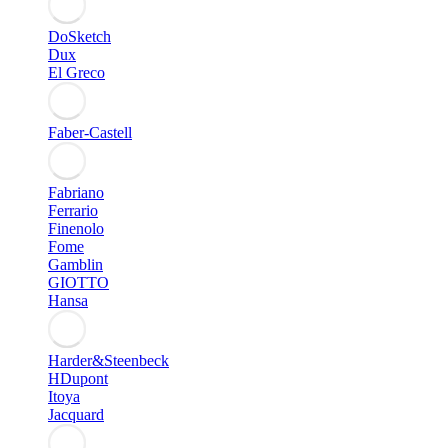
DoSketch
Dux
El Greco
Faber-Castell
Fabriano
Ferrario
Finenolo
Fome
Gamblin
GIOTTO
Hansa
Harder&Steenbeck
HDupont
Itoya
Jacquard