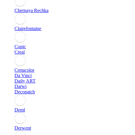
Chernaya Rechka
Clairefontaine
Copic
Creal
Cretacolor
Da Vinci
Daily ART
Darwi
Decopatch
Deml
Derwent