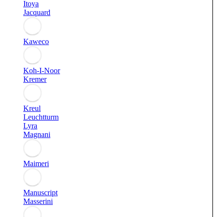
Itoya
Jacquard
Kaweco
Koh-I-Noor
Kremer
Kreul
Leuchtturm
Lyra
Magnani
Maimeri
Manuscript
Masserini