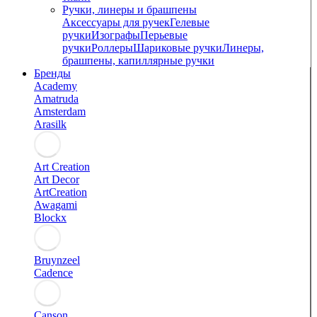
Ручки, линеры и брашпены
Аксессуары для ручек
Гелевые
ручки
Изографы
Перьевые
ручки
Роллеры
Шариковые ручки
Линеры,
брашпены, капиллярные ручки
Бренды
Academy
Amatruda
Amsterdam
Arasilk
Art Creation
Art Decor
ArtCreation
Awagami
Blockx
Bruynzeel
Cadence
Canson