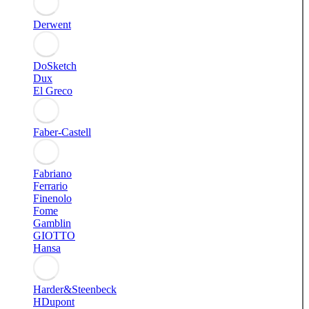
Derwent
DoSketch
Dux
El Greco
Faber-Castell
Fabriano
Ferrario
Finenolo
Fome
Gamblin
GIOTTO
Hansa
Harder&Steenbeck
HDupont