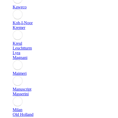
Kaweco
Koh-I-Noor
Kremer
Kreul
Leuchtturm
Lyra
Magnani
Maimeri
Manuscript
Masserini
Milan
Old Holland