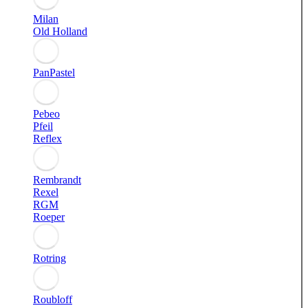
Milan
Old Holland
PanPastel
Pebeo
Pfeil
Reflex
Rembrandt
Rexel
RGM
Roeper
Rotring
Roubloff