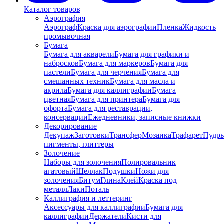
Каталог товаров
Аэрография
Аэрограф
Краска для аэрографии
Пленка
Жидкость
промывочная
Бумага
Бумага для акварели
Бумага для графики и
набросков
Бумага для маркеров
Бумага для
пастели
Бумага для черчения
Бумага для
смешанных техник
Бумага для масла и
акрила
Бумага для каллиграфии
Бумага
цветная
Бумага для принтера
Бумага для
офорта
Бумага для реставрации,
консервации
Ежедневники, записные книжки
Декорирование
Декупаж
Заготовки
Трансфер
Мозаика
Трафарет
Пудры
пигменты, глиттеры
Золочение
Наборы для золочения
Полировальник
агатовый
Шеллак
Подушки
Ножи для
золочения
Битум
Глина
Клей
Краска под
металл
Лаки
Поталь
Каллиграфия и леттеринг
Аксессуары для каллиграфии
Бумага для
каллиграфии
Держатели
Кисти для