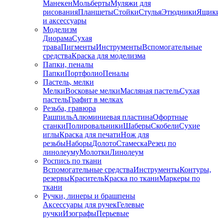
Манекен
Мольберты
Муляжи для
рисования
Планшеты
Стойки
Стулья
Этюдники
Ящик
и аксессуары
Моделизм
Диорама
Сухая
трава
Пигменты
Инструменты
Вспомогательные
средства
Краска для моделизма
Папки, пеналы
Папки
Портфолио
Пеналы
Пастель, мелки
Мелки
Восковые мелки
Масляная пастель
Сухая
пастель
Графит в мелках
Резьба, гравюра
Рашпиль
Алюминиевая пластина
Офортные
станки
Полировальники
Шаберы
Скобели
Сухие
иглы
Краска для печати
Нож для
резьбы
Наборы
Долото
Стамеска
Резец по
линолеуму
Молотки
Линолеум
Роспись по ткани
Вспомогательные средства
Инструменты
Контуры,
резервы
Краситель
Краска по ткани
Маркеры по
ткани
Ручки, линеры и брашпены
Аксессуары для ручек
Гелевые
ручки
Изографы
Перьевые