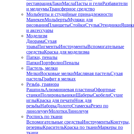
реставрация
Лаки
Масла
Пасты и гели
Разбавители
и медиумы
Трансферное средство
Мольберты и студийные принадлежности
Манекен
Мольберты
Муляжи для
рисования
Планшеты
Стойки
Стулья
Этюдники
Ящик
и аксессуары
Моделизм
Диорама
Сухая
трава
Пигменты
Инструменты
Вспомогательные
средства
Краска для моделизма
Папки, пеналы
Папки
Портфолио
Пеналы
Пастель, мелки
Мелки
Восковые мелки
Масляная пастель
Сухая
пастель
Графит в мелках
Резьба, гравюра
Рашпиль
Алюминиевая пластина
Офортные
станки
Полировальники
Шаберы
Скобели
Сухие
иглы
Краска для печати
Нож для
резьбы
Наборы
Долото
Стамеска
Резец по
линолеуму
Молотки
Линолеум
Роспись по ткани
Вспомогательные средства
Инструменты
Контуры,
резервы
Краситель
Краска по ткани
Маркеры по
ткани