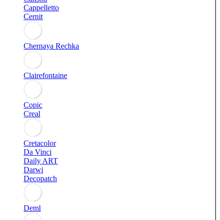
Cappelletto
Cernit
Chernaya Rechka
Clairefontaine
Copic
Creal
Cretacolor
Da Vinci
Daily ART
Darwi
Decopatch
Deml