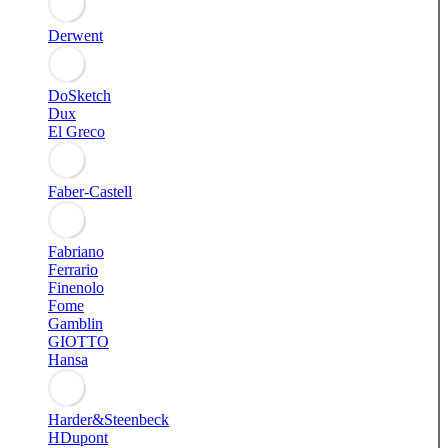
Derwent
DoSketch
Dux
El Greco
Faber-Castell
Fabriano
Ferrario
Finenolo
Fome
Gamblin
GIOTTO
Hansa
Harder&Steenbeck
HDupont