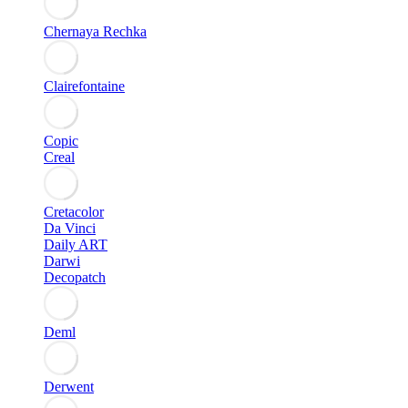
Chernaya Rechka
Clairefontaine
Copic
Creal
Cretacolor
Da Vinci
Daily ART
Darwi
Decopatch
Deml
Derwent