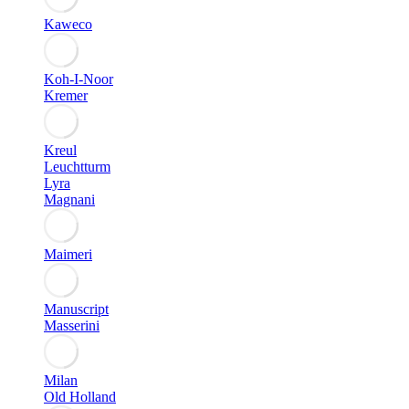
Kaweco
Koh-I-Noor
Kremer
Kreul
Leuchtturm
Lyra
Magnani
Maimeri
Manuscript
Masserini
Milan
Old Holland