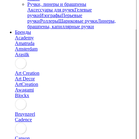
Ручки, линеры и брашпены
Аксессуары для ручек
Гелевые
ручки
Изографы
Перьевые
ручки
Роллеры
Шариковые ручки
Линеры,
брашпены, капиллярные ручки
Бренды
Academy
Amatruda
Amsterdam
Arasilk
Art Creation
Art Decor
ArtCreation
Awagami
Blockx
Bruynzeel
Cadence
Canson