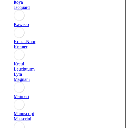
Itoya
Jacquard
Kaweco
Koh-I-Noor
Kremer
Kreul
Leuchtturm
Lyra
Magnani
Maimeri
Manuscript
Masserini