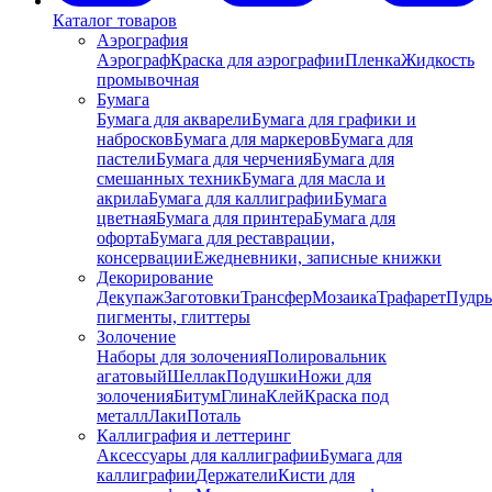
Каталог товаров
Аэрография
Аэрограф
Краска для аэрографии
Пленка
Жидкость
промывочная
Бумага
Бумага для акварели
Бумага для графики и
набросков
Бумага для маркеров
Бумага для
пастели
Бумага для черчения
Бумага для
смешанных техник
Бумага для масла и
акрила
Бумага для каллиграфии
Бумага
цветная
Бумага для принтера
Бумага для
офорта
Бумага для реставрации,
консервации
Ежедневники, записные книжки
Декорирование
Декупаж
Заготовки
Трансфер
Мозаика
Трафарет
Пудры
пигменты, глиттеры
Золочение
Наборы для золочения
Полировальник
агатовый
Шеллак
Подушки
Ножи для
золочения
Битум
Глина
Клей
Краска под
металл
Лаки
Поталь
Каллиграфия и леттеринг
Аксессуары для каллиграфии
Бумага для
каллиграфии
Держатели
Кисти для