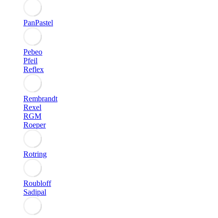
PanPastel
Pebeo
Pfeil
Reflex
Rembrandt
Rexel
RGM
Roeper
Rotring
Roubloff
Sadipal