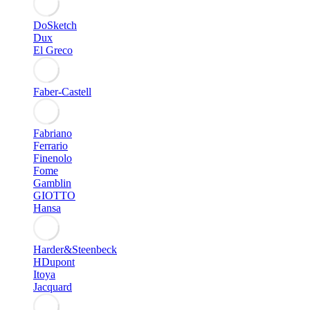
DoSketch
Dux
El Greco
Faber-Castell
Fabriano
Ferrario
Finenolo
Fome
Gamblin
GIOTTO
Hansa
Harder&Steenbeck
HDupont
Itoya
Jacquard