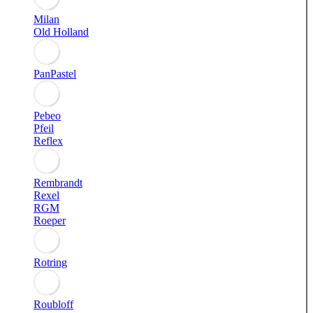
Milan
Old Holland
PanPastel
Pebeo
Pfeil
Reflex
Rembrandt
Rexel
RGM
Roeper
Rotring
Roubloff