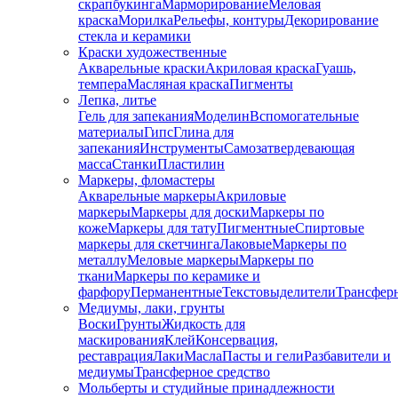
скрапбукинга
Марморирование
Меловая
краска
Морилка
Рельефы, контуры
Декорирование
стекла и керамики
Краски художественные
Акварельные краски
Акриловая краска
Гуашь,
темпера
Масляная краска
Пигменты
Лепка, литье
Гель для запекания
Моделин
Вспомогательные
материалы
Гипс
Глина для
запекания
Инструменты
Самозатвердевающая
масса
Станки
Пластилин
Маркеры, фломастеры
Акварельные маркеры
Акриловые
маркеры
Маркеры для доски
Маркеры по
коже
Маркеры для тату
Пигментные
Cпиртовые
маркеры для скетчинга
Лаковые
Маркеры по
металлу
Меловые маркеры
Маркеры по
ткани
Маркеры по керамике и
фарфору
Перманентные
Текстовыделители
Трансфер
Медиумы, лаки, грунты
Воски
Грунты
Жидкость для
маскирования
Клей
Консервация,
реставрация
Лаки
Масла
Пасты и гели
Разбавители и
медиумы
Трансферное средство
Мольберты и студийные принадлежности