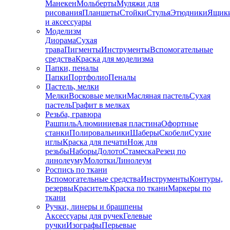
Манекен
Мольберты
Муляжи для
рисования
Планшеты
Стойки
Стулья
Этюдники
Ящик
и аксессуары
Моделизм
Диорама
Сухая
трава
Пигменты
Инструменты
Вспомогательные
средства
Краска для моделизма
Папки, пеналы
Папки
Портфолио
Пеналы
Пастель, мелки
Мелки
Восковые мелки
Масляная пастель
Сухая
пастель
Графит в мелках
Резьба, гравюра
Рашпиль
Алюминиевая пластина
Офортные
станки
Полировальники
Шаберы
Скобели
Сухие
иглы
Краска для печати
Нож для
резьбы
Наборы
Долото
Стамеска
Резец по
линолеуму
Молотки
Линолеум
Роспись по ткани
Вспомогательные средства
Инструменты
Контуры,
резервы
Краситель
Краска по ткани
Маркеры по
ткани
Ручки, линеры и брашпены
Аксессуары для ручек
Гелевые
ручки
Изографы
Перьевые