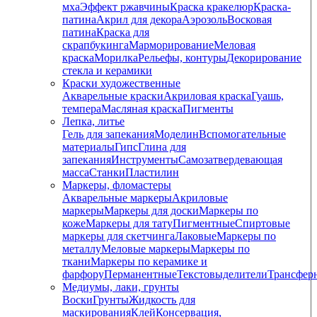
мха
Эффект ржавчины
Краска кракелюр
Краска-
патина
Акрил для декора
Аэрозоль
Восковая
патина
Краска для
скрапбукинга
Марморирование
Меловая
краска
Морилка
Рельефы, контуры
Декорирование
стекла и керамики
Краски художественные
Акварельные краски
Акриловая краска
Гуашь,
темпера
Масляная краска
Пигменты
Лепка, литье
Гель для запекания
Моделин
Вспомогательные
материалы
Гипс
Глина для
запекания
Инструменты
Самозатвердевающая
масса
Станки
Пластилин
Маркеры, фломастеры
Акварельные маркеры
Акриловые
маркеры
Маркеры для доски
Маркеры по
коже
Маркеры для тату
Пигментные
Cпиртовые
маркеры для скетчинга
Лаковые
Маркеры по
металлу
Меловые маркеры
Маркеры по
ткани
Маркеры по керамике и
фарфору
Перманентные
Текстовыделители
Трансфер
Медиумы, лаки, грунты
Воски
Грунты
Жидкость для
маскирования
Клей
Консервация,