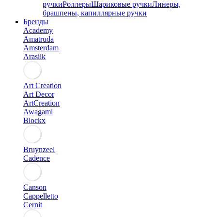
ручки
Роллеры
Шариковые ручки
Линеры,
брашпены, капиллярные ручки
Бренды
Academy
Amatruda
Amsterdam
Arasilk
Art Creation
Art Decor
ArtCreation
Awagami
Blockx
Bruynzeel
Cadence
Canson
Cappelletto
Cernit