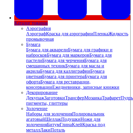
Каталог товаров
Аэрография
Аэрограф
Краска для аэрографии
Пленка
Жидкость
промывочная
Бумага
Бумага для акварели
Бумага для графики и
набросков
Бумага для маркеров
Бумага для
пастели
Бумага для черчения
Бумага для
смешанных техник
Бумага для масла и
акрила
Бумага для каллиграфии
Бумага
цветная
Бумага для принтера
Бумага для
офорта
Бумага для реставрации,
консервации
Ежедневники, записные книжки
Декорирование
Декупаж
Заготовки
Трансфер
Мозаика
Трафарет
Пудры
пигменты, глиттеры
Золочение
Наборы для золочения
Полировальник
агатовый
Шеллак
Подушки
Ножи для
золочения
Битум
Глина
Клей
Краска под
металл
Лаки
Поталь