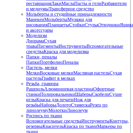
реставрация
Лаки
Масла
Пасты и гели
Разбавители
и медиумы
Трансферное средство
Мольберты и студийные принадлежности
Манекен
Мольберты
Муляжи для
рисования
Планшеты
Стойки
Стулья
Этюдники
Ящик
и аксессуары
Моделизм
Диорама
Сухая
трава
Пигменты
Инструменты
Вспомогательные
средства
Краска для моделизма
Папки, пеналы
Папки
Портфолио
Пеналы
Пастель, мелки
Мелки
Восковые мелки
Масляная пастель
Сухая
пастель
Графит в мелках
Резьба, гравюра
Рашпиль
Алюминиевая пластина
Офортные
станки
Полировальники
Шаберы
Скобели
Сухие
иглы
Краска для печати
Нож для
резьбы
Наборы
Долото
Стамеска
Резец по
линолеуму
Молотки
Линолеум
Роспись по ткани
Вспомогательные средства
Инструменты
Контуры,
резервы
Краситель
Краска по ткани
Маркеры по
ткани