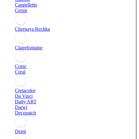
Cappelletto
Cernit
Chernaya Rechka
Clairefontaine
Copic
Creal
Cretacolor
Da Vinci
Daily ART
Darwi
Decopatch
Deml