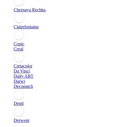
Chernaya Rechka
Clairefontaine
Copic
Creal
Cretacolor
Da Vinci
Daily ART
Darwi
Decopatch
Deml
Derwent