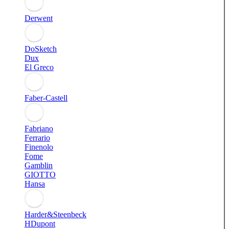
Derwent
DoSketch
Dux
El Greco
Faber-Castell
Fabriano
Ferrario
Finenolo
Fome
Gamblin
GIOTTO
Hansa
Harder&Steenbeck
HDupont