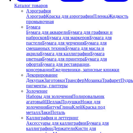
Каталог товаров
Аэрография
Аэрограф
Краска для аэрографии
Пленка
Жидкость
промывочная
Бумага
Бумага для акварели
Бумага для графики и
набросков
Бумага для маркеров
Бумага для
пастели
Бумага для черчения
Бумага для
смешанных техник
Бумага для масла и
акрила
Бумага для каллиграфии
Бумага
цветная
Бумага для принтера
Бумага для
офорта
Бумага для реставрации,
консервации
Ежедневники, записные книжки
Декорирование
Декупаж
Заготовки
Трансфер
Мозаика
Трафарет
Пудры
пигменты, глиттеры
Золочение
Наборы для золочения
Полировальник
агатовый
Шеллак
Подушки
Ножи для
золочения
Битум
Глина
Клей
Краска под
металл
Лаки
Поталь
Каллиграфия и леттеринг
Аксессуары для каллиграфии
Бумага для
каллиграфии
Держатели
Кисти для