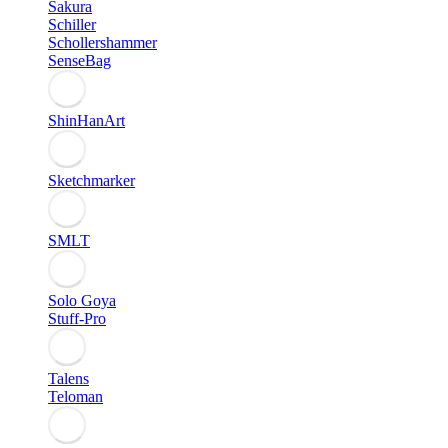
Sakura
Schiller
Schollershammer
SenseBag
ShinHanArt
Sketchmarker
SMLT
Solo Goya
Stuff-Pro
Talens
Teloman