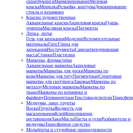
скрапбукинга
Марморирование
Меловая
краска
Морилка
Рельефы, контуры
Декорирование
стекла и керамики
Краски художественные
Акварельные краски
Акриловая краска
Гуашь,
темпера
Масляная краска
Пигменты
Лепка, литье
Гель для запекания
Моделин
Вспомогательные
материалы
Гипс
Глина для
запекания
Инструменты
Самозатвердевающая
масса
Станки
Пластилин
Маркеры, фломастеры
Акварельные маркеры
Акриловые
маркеры
Маркеры для доски
Маркеры по
коже
Маркеры для тату
Пигментные
Cпиртовые
маркеры для скетчинга
Лаковые
Маркеры по
металлу
Меловые маркеры
Маркеры по
ткани
Маркеры по керамике и
фарфору
Перманентные
Текстовыделители
Трансфер
Медиумы, лаки, грунты
Воски
Грунты
Жидкость для
маскирования
Клей
Консервация,
реставрация
Лаки
Масла
Пасты и гели
Разбавители и
медиумы
Трансферное средство
Мольберты и студийные принадлежности