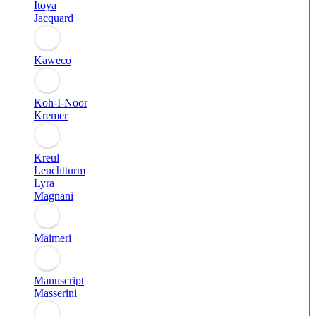
Itoya
Jacquard
Kaweco
Koh-I-Noor
Kremer
Kreul
Leuchtturm
Lyra
Magnani
Maimeri
Manuscript
Masserini