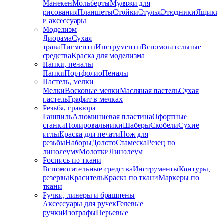
Манекен
Мольберты
Муляжи для
рисования
Планшеты
Стойки
Стулья
Этюдники
Ящик
и аксессуары
Моделизм
Диорама
Сухая
трава
Пигменты
Инструменты
Вспомогательные
средства
Краска для моделизма
Папки, пеналы
Папки
Портфолио
Пеналы
Пастель, мелки
Мелки
Восковые мелки
Масляная пастель
Сухая
пастель
Графит в мелках
Резьба, гравюра
Рашпиль
Алюминиевая пластина
Офортные
станки
Полировальники
Шаберы
Скобели
Сухие
иглы
Краска для печати
Нож для
резьбы
Наборы
Долото
Стамеска
Резец по
линолеуму
Молотки
Линолеум
Роспись по ткани
Вспомогательные средства
Инструменты
Контуры,
резервы
Краситель
Краска по ткани
Маркеры по
ткани
Ручки, линеры и брашпены
Аксессуары для ручек
Гелевые
ручки
Изографы
Перьевые