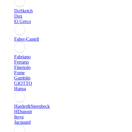
DoSketch
Dux
El Greco
Faber-Castell
Fabriano
Ferrario
Finenolo
Fome
Gamblin
GIOTTO
Hansa
Harder&Steenbeck
HDupont
Itoya
Jacquard