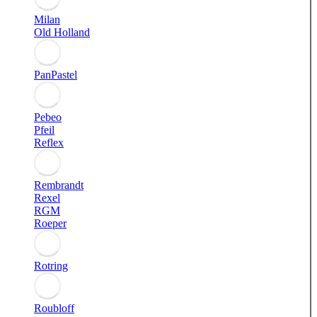
Milan
Old Holland
PanPastel
Pebeo
Pfeil
Reflex
Rembrandt
Rexel
RGM
Roeper
Rotring
Roubloff