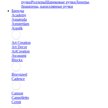
ручки
Роллеры
Шариковые ручки
Линеры,
брашпены, капиллярные ручки
Бренды
Academy
Amatruda
Amsterdam
Arasilk
Art Creation
Art Decor
ArtCreation
Awagami
Blockx
Bruynzeel
Cadence
Canson
Cappelletto
Cernit