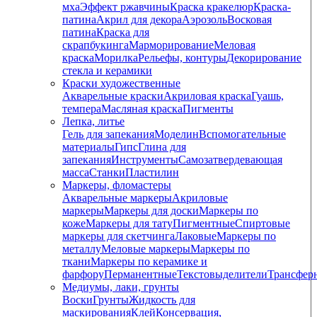
мха
Эффект ржавчины
Краска кракелюр
Краска-
патина
Акрил для декора
Аэрозоль
Восковая
патина
Краска для
скрапбукинга
Марморирование
Меловая
краска
Морилка
Рельефы, контуры
Декорирование
стекла и керамики
Краски художественные
Акварельные краски
Акриловая краска
Гуашь,
темпера
Масляная краска
Пигменты
Лепка, литье
Гель для запекания
Моделин
Вспомогательные
материалы
Гипс
Глина для
запекания
Инструменты
Самозатвердевающая
масса
Станки
Пластилин
Маркеры, фломастеры
Акварельные маркеры
Акриловые
маркеры
Маркеры для доски
Маркеры по
коже
Маркеры для тату
Пигментные
Cпиртовые
маркеры для скетчинга
Лаковые
Маркеры по
металлу
Меловые маркеры
Маркеры по
ткани
Маркеры по керамике и
фарфору
Перманентные
Текстовыделители
Трансфер
Медиумы, лаки, грунты
Воски
Грунты
Жидкость для
маскирования
Клей
Консервация,