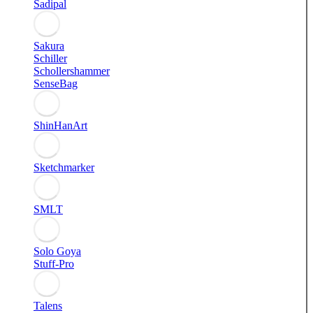
Sadipal
Sakura
Schiller
Schollershammer
SenseBag
ShinHanArt
Sketchmarker
SMLT
Solo Goya
Stuff-Pro
Talens