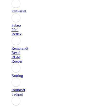
PanPastel
Pebeo
Pfeil
Reflex
Rembrandt
Rexel
RGM
Roeper
Rotring
Roubloff
Sadipal