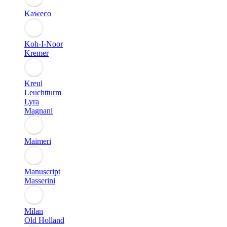
Kaweco
Koh-I-Noor
Kremer
Kreul
Leuchtturm
Lyra
Magnani
Maimeri
Manuscript
Masserini
Milan
Old Holland