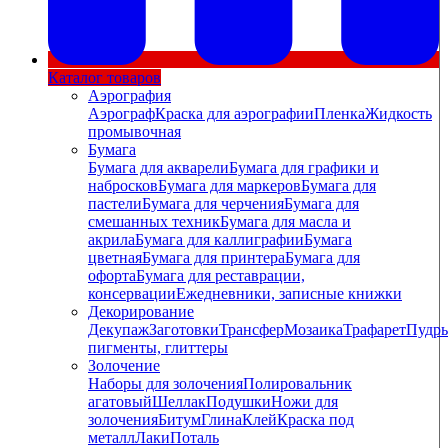
Каталог товаров
Аэрография
Аэрограф
Краска для аэрографии
Пленка
Жидкость
промывочная
Бумага
Бумага для акварели
Бумага для графики и
набросков
Бумага для маркеров
Бумага для
пастели
Бумага для черчения
Бумага для
смешанных техник
Бумага для масла и
акрила
Бумага для каллиграфии
Бумага
цветная
Бумага для принтера
Бумага для
офорта
Бумага для реставрации,
консервации
Ежедневники, записные книжки
Декорирование
Декупаж
Заготовки
Трансфер
Мозаика
Трафарет
Пудры
пигменты, глиттеры
Золочение
Наборы для золочения
Полировальник
агатовый
Шеллак
Подушки
Ножи для
золочения
Битум
Глина
Клей
Краска под
металл
Лаки
Поталь