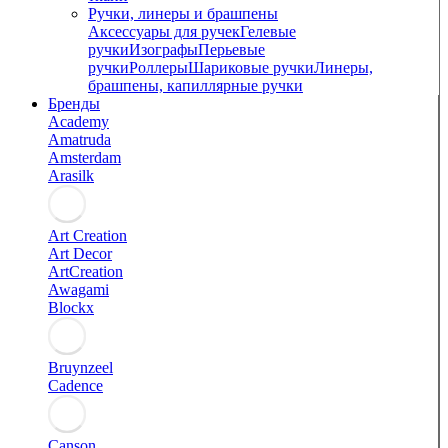
Ручки, линеры и брашпены
Аксессуары для ручек
Гелевые
ручки
Изографы
Перьевые
ручки
Роллеры
Шариковые ручки
Линеры,
брашпены, капиллярные ручки
Бренды
Academy
Amatruda
Amsterdam
Arasilk
Art Creation
Art Decor
ArtCreation
Awagami
Blockx
Bruynzeel
Cadence
Canson