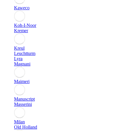
Kaweco
Koh-I-Noor
Kremer
Kreul
Leuchtturm
Lyra
Magnani
Maimeri
Manuscript
Masserini
Milan
Old Holland