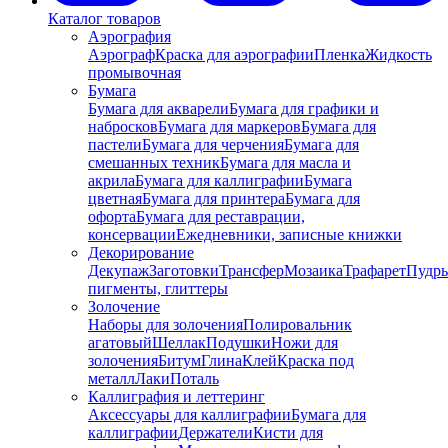
Каталог товаров
Аэрография
Аэрограф
Краска для аэрографии
Пленка
Жидкость
промывочная
Бумага
Бумага для акварели
Бумага для графики и
набросков
Бумага для маркеров
Бумага для
пастели
Бумага для черчения
Бумага для
смешанных техник
Бумага для масла и
акрила
Бумага для каллиграфии
Бумага
цветная
Бумага для принтера
Бумага для
офорта
Бумага для реставрации,
консервации
Ежедневники, записные книжки
Декорирование
Декупаж
Заготовки
Трансфер
Мозаика
Трафарет
Пудры
пигменты, глиттеры
Золочение
Наборы для золочения
Полировальник
агатовый
Шеллак
Подушки
Ножи для
золочения
Битум
Глина
Клей
Краска под
металл
Лаки
Поталь
Каллиграфия и леттеринг
Аксессуары для каллиграфии
Бумага для
каллиграфии
Держатели
Кисти для