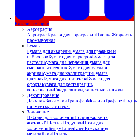
Каталог товаров
Аэрография
Аэрограф
Краска для аэрографии
Пленка
Жидкость
промывочная
Бумага
Бумага для акварели
Бумага для графики и
набросков
Бумага для маркеров
Бумага для
пастели
Бумага для черчения
Бумага для
смешанных техник
Бумага для масла и
акрила
Бумага для каллиграфии
Бумага
цветная
Бумага для принтера
Бумага для
офорта
Бумага для реставрации,
консервации
Ежедневники, записные книжки
Декорирование
Декупаж
Заготовки
Трансфер
Мозаика
Трафарет
Пудры
пигменты, глиттеры
Золочение
Наборы для золочения
Полировальник
агатовый
Шеллак
Подушки
Ножи для
золочения
Битум
Глина
Клей
Краска под
металл
Лаки
Поталь