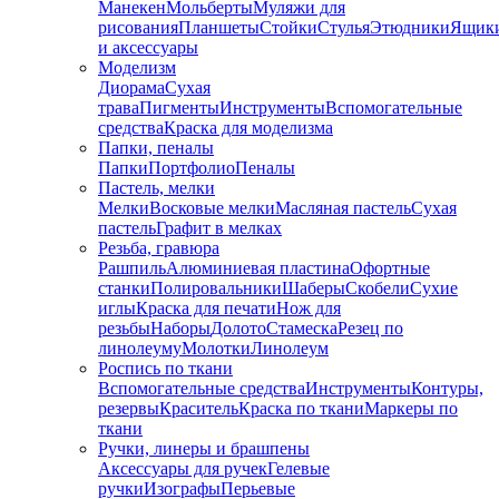
Манекен
Мольберты
Муляжи для
рисования
Планшеты
Стойки
Стулья
Этюдники
Ящик
и аксессуары
Моделизм
Диорама
Сухая
трава
Пигменты
Инструменты
Вспомогательные
средства
Краска для моделизма
Папки, пеналы
Папки
Портфолио
Пеналы
Пастель, мелки
Мелки
Восковые мелки
Масляная пастель
Сухая
пастель
Графит в мелках
Резьба, гравюра
Рашпиль
Алюминиевая пластина
Офортные
станки
Полировальники
Шаберы
Скобели
Сухие
иглы
Краска для печати
Нож для
резьбы
Наборы
Долото
Стамеска
Резец по
линолеуму
Молотки
Линолеум
Роспись по ткани
Вспомогательные средства
Инструменты
Контуры,
резервы
Краситель
Краска по ткани
Маркеры по
ткани
Ручки, линеры и брашпены
Аксессуары для ручек
Гелевые
ручки
Изографы
Перьевые