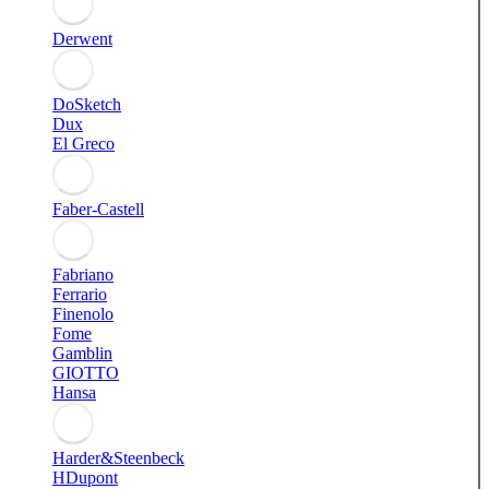
Derwent
DoSketch
Dux
El Greco
Faber-Castell
Fabriano
Ferrario
Finenolo
Fome
Gamblin
GIOTTO
Hansa
Harder&Steenbeck
HDupont