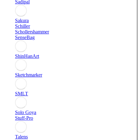
Sadipal
Sakura
Schiller
Schollershammer
SenseBag
ShinHanArt
Sketchmarker
SMLT
Solo Goya
Stuff-Pro
Talens