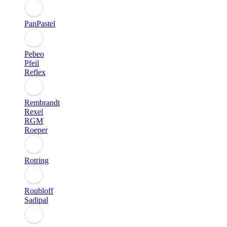
PanPastel
Pebeo
Pfeil
Reflex
Rembrandt
Rexel
RGM
Roeper
Rotring
Roubloff
Sadipal