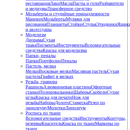
реставрация
Лаки
Масла
Пасты и гели
Разбавители
и медиумы
Трансферное средство
Мольберты и студийные принадлежности
Манекен
Мольберты
Муляжи для
рисования
Планшеты
Стойки
Стулья
Этюдники
Ящик
и аксессуары
Моделизм
Диорама
Сухая
трава
Пигменты
Инструменты
Вспомогательные
средства
Краска для моделизма
Папки, пеналы
Папки
Портфолио
Пеналы
Пастель, мелки
Мелки
Восковые мелки
Масляная пастель
Сухая
пастель
Графит в мелках
Резьба, гравюра
Рашпиль
Алюминиевая пластина
Офортные
станки
Полировальники
Шаберы
Скобели
Сухие
иглы
Краска для печати
Нож для
резьбы
Наборы
Долото
Стамеска
Резец по
линолеуму
Молотки
Линолеум
Роспись по ткани
Вспомогательные средства
Инструменты
Контуры,
резервы
Краситель
Краска по ткани
Маркеры по
ткани