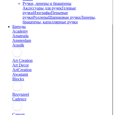
Ручки, линеры и брашпены
Аксессуары для ручек
Гелевые
ручки
Изографы
Перьевые
ручки
Роллеры
Шариковые ручки
Линеры,
брашпены, капиллярные ручки
Бренды
Academy
Amatruda
Amsterdam
Arasilk
Art Creation
Art Decor
ArtCreation
Awagami
Blockx
Bruynzeel
Cadence
Canson