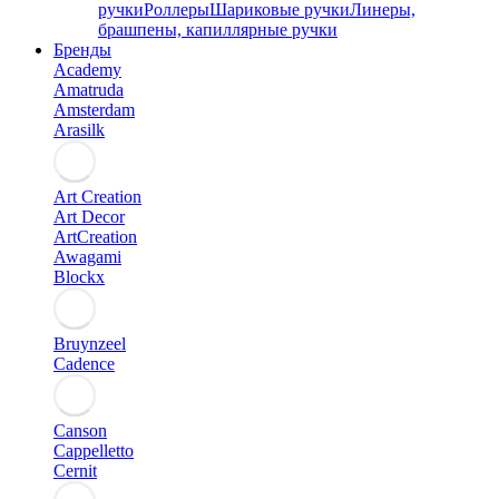
ручки
Роллеры
Шариковые ручки
Линеры,
брашпены, капиллярные ручки
Бренды
Academy
Amatruda
Amsterdam
Arasilk
Art Creation
Art Decor
ArtCreation
Awagami
Blockx
Bruynzeel
Cadence
Canson
Cappelletto
Cernit