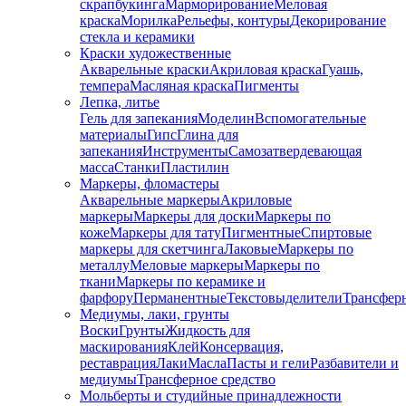
скрапбукинга
Марморирование
Меловая
краска
Морилка
Рельефы, контуры
Декорирование
стекла и керамики
Краски художественные
Акварельные краски
Акриловая краска
Гуашь,
темпера
Масляная краска
Пигменты
Лепка, литье
Гель для запекания
Моделин
Вспомогательные
материалы
Гипс
Глина для
запекания
Инструменты
Самозатвердевающая
масса
Станки
Пластилин
Маркеры, фломастеры
Акварельные маркеры
Акриловые
маркеры
Маркеры для доски
Маркеры по
коже
Маркеры для тату
Пигментные
Cпиртовые
маркеры для скетчинга
Лаковые
Маркеры по
металлу
Меловые маркеры
Маркеры по
ткани
Маркеры по керамике и
фарфору
Перманентные
Текстовыделители
Трансфер
Медиумы, лаки, грунты
Воски
Грунты
Жидкость для
маскирования
Клей
Консервация,
реставрация
Лаки
Масла
Пасты и гели
Разбавители и
медиумы
Трансферное средство
Мольберты и студийные принадлежности