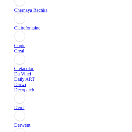
Chernaya Rechka
Clairefontaine
Copic
Creal
Cretacolor
Da Vinci
Daily ART
Darwi
Decopatch
Deml
Derwent