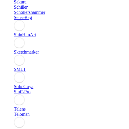
Sakura
Schiller
Schollershammer
SenseBag
ShinHanArt
Sketchmarker
SMLT
Solo Goya
Stuff-Pro
Talens
Teloman