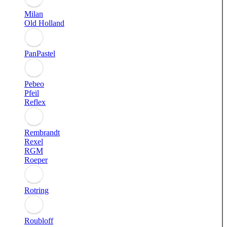
Milan
Old Holland
PanPastel
Pebeo
Pfeil
Reflex
Rembrandt
Rexel
RGM
Roeper
Rotring
Roubloff