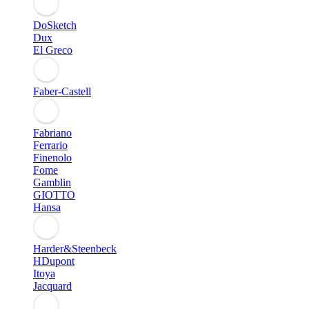
DoSketch
Dux
El Greco
Faber-Castell
Fabriano
Ferrario
Finenolo
Fome
Gamblin
GIOTTO
Hansa
Harder&Steenbeck
HDupont
Itoya
Jacquard