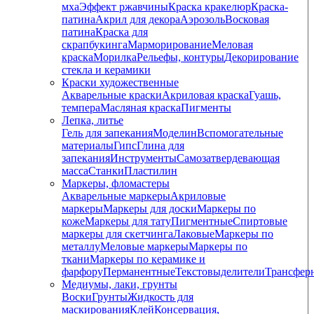
мха
Эффект ржавчины
Краска кракелюр
Краска-
патина
Акрил для декора
Аэрозоль
Восковая
патина
Краска для
скрапбукинга
Марморирование
Меловая
краска
Морилка
Рельефы, контуры
Декорирование
стекла и керамики
Краски художественные
Акварельные краски
Акриловая краска
Гуашь,
темпера
Масляная краска
Пигменты
Лепка, литье
Гель для запекания
Моделин
Вспомогательные
материалы
Гипс
Глина для
запекания
Инструменты
Самозатвердевающая
масса
Станки
Пластилин
Маркеры, фломастеры
Акварельные маркеры
Акриловые
маркеры
Маркеры для доски
Маркеры по
коже
Маркеры для тату
Пигментные
Cпиртовые
маркеры для скетчинга
Лаковые
Маркеры по
металлу
Меловые маркеры
Маркеры по
ткани
Маркеры по керамике и
фарфору
Перманентные
Текстовыделители
Трансфер
Медиумы, лаки, грунты
Воски
Грунты
Жидкость для
маскирования
Клей
Консервация,