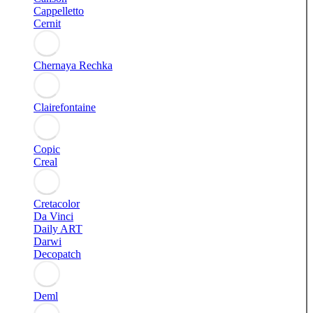
Cappelletto
Cernit
Chernaya Rechka
Clairefontaine
Copic
Creal
Cretacolor
Da Vinci
Daily ART
Darwi
Decopatch
Deml