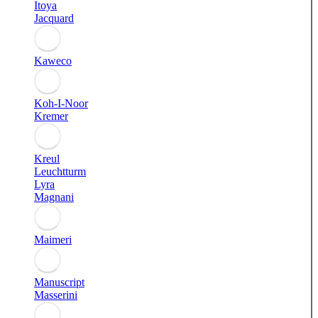
Itoya
Jacquard
Kaweco
Koh-I-Noor
Kremer
Kreul
Leuchtturm
Lyra
Magnani
Maimeri
Manuscript
Masserini