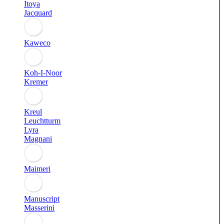
Itoya
Jacquard
Kaweco
Koh-I-Noor
Kremer
Kreul
Leuchtturm
Lyra
Magnani
Maimeri
Manuscript
Masserini