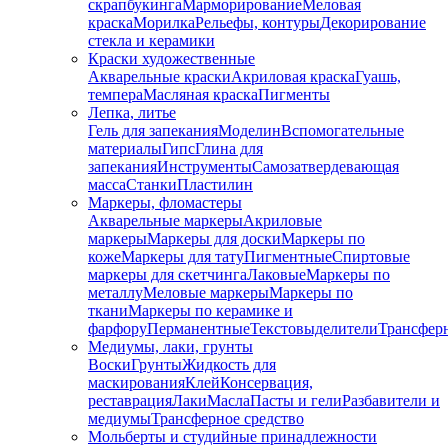
скрапбукинга
Марморирование
Меловая
краска
Морилка
Рельефы, контуры
Декорирование
стекла и керамики
Краски художественные
Акварельные краски
Акриловая краска
Гуашь,
темпера
Масляная краска
Пигменты
Лепка, литье
Гель для запекания
Моделин
Вспомогательные
материалы
Гипс
Глина для
запекания
Инструменты
Самозатвердевающая
масса
Станки
Пластилин
Маркеры, фломастеры
Акварельные маркеры
Акриловые
маркеры
Маркеры для доски
Маркеры по
коже
Маркеры для тату
Пигментные
Cпиртовые
маркеры для скетчинга
Лаковые
Маркеры по
металлу
Меловые маркеры
Маркеры по
ткани
Маркеры по керамике и
фарфору
Перманентные
Текстовыделители
Трансфер
Медиумы, лаки, грунты
Воски
Грунты
Жидкость для
маскирования
Клей
Консервация,
реставрация
Лаки
Масла
Пасты и гели
Разбавители и
медиумы
Трансферное средство
Мольберты и студийные принадлежности