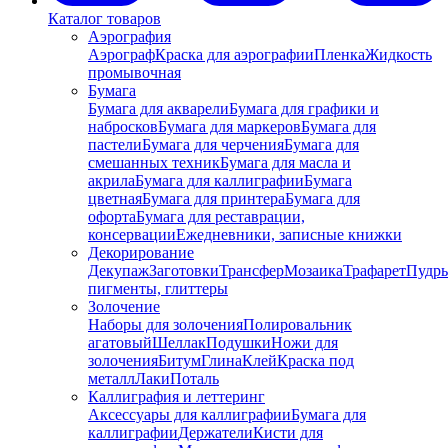
Каталог товаров
Аэрография
Аэрограф
Краска для аэрографии
Пленка
Жидкость
промывочная
Бумага
Бумага для акварели
Бумага для графики и
набросков
Бумага для маркеров
Бумага для
пастели
Бумага для черчения
Бумага для
смешанных техник
Бумага для масла и
акрила
Бумага для каллиграфии
Бумага
цветная
Бумага для принтера
Бумага для
офорта
Бумага для реставрации,
консервации
Ежедневники, записные книжки
Декорирование
Декупаж
Заготовки
Трансфер
Мозаика
Трафарет
Пудры
пигменты, глиттеры
Золочение
Наборы для золочения
Полировальник
агатовый
Шеллак
Подушки
Ножи для
золочения
Битум
Глина
Клей
Краска под
металл
Лаки
Поталь
Каллиграфия и леттеринг
Аксессуары для каллиграфии
Бумага для
каллиграфии
Держатели
Кисти для