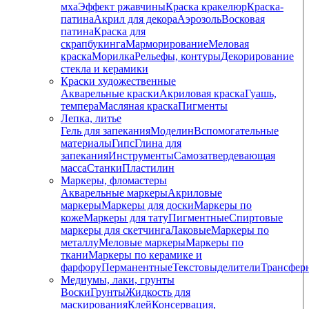
мха
Эффект ржавчины
Краска кракелюр
Краска-
патина
Акрил для декора
Аэрозоль
Восковая
патина
Краска для
скрапбукинга
Марморирование
Меловая
краска
Морилка
Рельефы, контуры
Декорирование
стекла и керамики
Краски художественные
Акварельные краски
Акриловая краска
Гуашь,
темпера
Масляная краска
Пигменты
Лепка, литье
Гель для запекания
Моделин
Вспомогательные
материалы
Гипс
Глина для
запекания
Инструменты
Самозатвердевающая
масса
Станки
Пластилин
Маркеры, фломастеры
Акварельные маркеры
Акриловые
маркеры
Маркеры для доски
Маркеры по
коже
Маркеры для тату
Пигментные
Cпиртовые
маркеры для скетчинга
Лаковые
Маркеры по
металлу
Меловые маркеры
Маркеры по
ткани
Маркеры по керамике и
фарфору
Перманентные
Текстовыделители
Трансфер
Медиумы, лаки, грунты
Воски
Грунты
Жидкость для
маскирования
Клей
Консервация,