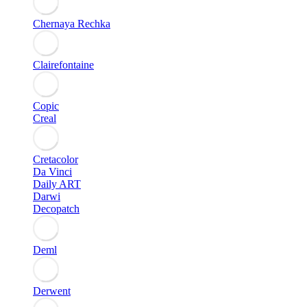
Chernaya Rechka
Clairefontaine
Copic
Creal
Cretacolor
Da Vinci
Daily ART
Darwi
Decopatch
Deml
Derwent