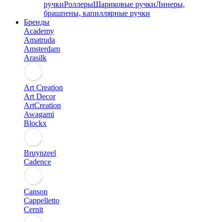
ручки
Роллеры
Шариковые ручки
Линеры,
брашпены, капиллярные ручки
Бренды
Academy
Amatruda
Amsterdam
Arasilk
Art Creation
Art Decor
ArtCreation
Awagami
Blockx
Bruynzeel
Cadence
Canson
Cappelletto
Cernit