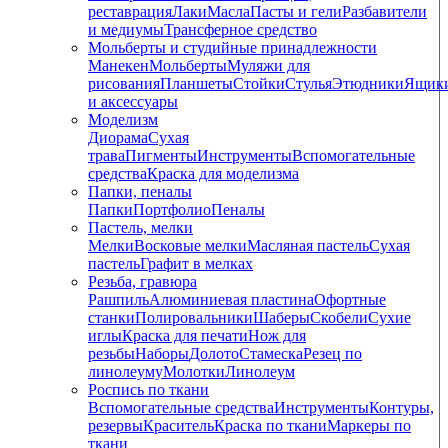
реставрация
Лаки
Масла
Пасты и гели
Разбавители
и медиумы
Трансферное средство
Мольберты и студийные принадлежности
Манекен
Мольберты
Муляжи для
рисования
Планшеты
Стойки
Стулья
Этюдники
Ящик
и аксессуары
Моделизм
Диорама
Сухая
трава
Пигменты
Инструменты
Вспомогательные
средства
Краска для моделизма
Папки, пеналы
Папки
Портфолио
Пеналы
Пастель, мелки
Мелки
Восковые мелки
Масляная пастель
Сухая
пастель
Графит в мелках
Резьба, гравюра
Рашпиль
Алюминиевая пластина
Офортные
станки
Полировальники
Шаберы
Скобели
Сухие
иглы
Краска для печати
Нож для
резьбы
Наборы
Долото
Стамеска
Резец по
линолеуму
Молотки
Линолеум
Роспись по ткани
Вспомогательные средства
Инструменты
Контуры,
резервы
Краситель
Краска по ткани
Маркеры по
ткани