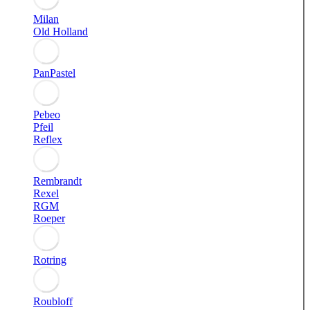
Milan
Old Holland
PanPastel
Pebeo
Pfeil
Reflex
Rembrandt
Rexel
RGM
Roeper
Rotring
Roubloff