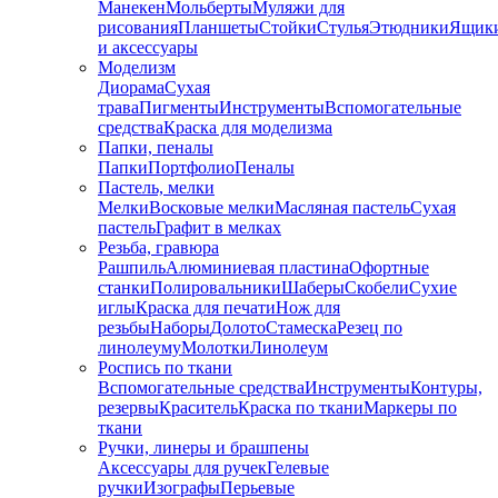
Манекен
Мольберты
Муляжи для
рисования
Планшеты
Стойки
Стулья
Этюдники
Ящик
и аксессуары
Моделизм
Диорама
Сухая
трава
Пигменты
Инструменты
Вспомогательные
средства
Краска для моделизма
Папки, пеналы
Папки
Портфолио
Пеналы
Пастель, мелки
Мелки
Восковые мелки
Масляная пастель
Сухая
пастель
Графит в мелках
Резьба, гравюра
Рашпиль
Алюминиевая пластина
Офортные
станки
Полировальники
Шаберы
Скобели
Сухие
иглы
Краска для печати
Нож для
резьбы
Наборы
Долото
Стамеска
Резец по
линолеуму
Молотки
Линолеум
Роспись по ткани
Вспомогательные средства
Инструменты
Контуры,
резервы
Краситель
Краска по ткани
Маркеры по
ткани
Ручки, линеры и брашпены
Аксессуары для ручек
Гелевые
ручки
Изографы
Перьевые