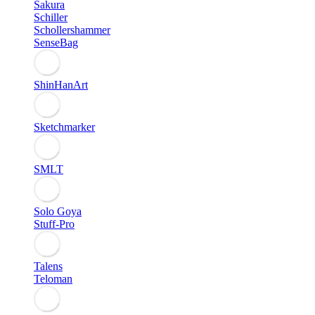
Sakura
Schiller
Schollershammer
SenseBag
ShinHanArt
Sketchmarker
SMLT
Solo Goya
Stuff-Pro
Talens
Teloman