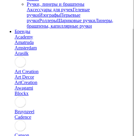
Ручки, линеры и брашпены
Аксессуары для ручек
Гелевые
ручки
Изографы
Перьевые
ручки
Роллеры
Шариковые ручки
Линеры,
брашпены, капиллярные ручки
Бренды
Academy
Amatruda
Amsterdam
Arasilk
Art Creation
Art Decor
ArtCreation
Awagami
Blockx
Bruynzeel
Cadence
Canson