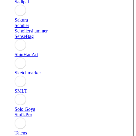
Sadipal
Sakura
Schiller
Schollershammer
SenseBag
ShinHanArt
Sketchmarker
SMLT
Solo Goya
Stuff-Pro
Talens