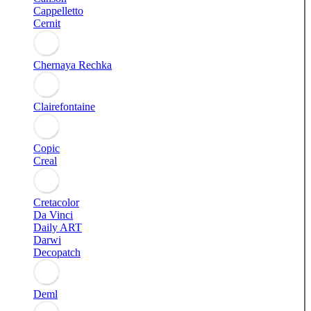
Cappelletto
Cernit
Chernaya Rechka
Clairefontaine
Copic
Creal
Cretacolor
Da Vinci
Daily ART
Darwi
Decopatch
Deml