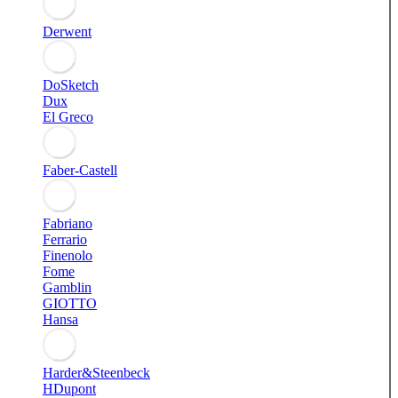
Derwent
DoSketch
Dux
El Greco
Faber-Castell
Fabriano
Ferrario
Finenolo
Fome
Gamblin
GIOTTO
Hansa
Harder&Steenbeck
HDupont