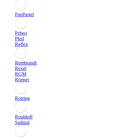
PanPastel
Pebeo
Pfeil
Reflex
Rembrandt
Rexel
RGM
Roeper
Rotring
Roubloff
Sadipal