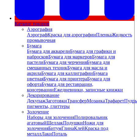
Каталог товаров
Аэрография
Аэрограф
Краска для аэрографии
Пленка
Жидкость
промывочная
Бумага
Бумага для акварели
Бумага для графики и
набросков
Бумага для маркеров
Бумага для
пастели
Бумага для черчения
Бумага для
смешанных техник
Бумага для масла и
акрила
Бумага для каллиграфии
Бумага
цветная
Бумага для принтера
Бумага для
офорта
Бумага для реставрации,
консервации
Ежедневники, записные книжки
Декорирование
Декупаж
Заготовки
Трансфер
Мозаика
Трафарет
Пудры
пигменты, глиттеры
Золочение
Наборы для золочения
Полировальник
агатовый
Шеллак
Подушки
Ножи для
золочения
Битум
Глина
Клей
Краска под
металл
Лаки
Поталь