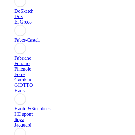
DoSketch
Dux
El Greco
Faber-Castell
Fabriano
Ferrario
Finenolo
Fome
Gamblin
GIOTTO
Hansa
Harder&Steenbeck
HDupont
Itoya
Jacquard