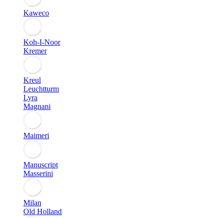
Kaweco
Koh-I-Noor
Kremer
Kreul
Leuchtturm
Lyra
Magnani
Maimeri
Manuscript
Masserini
Milan
Old Holland