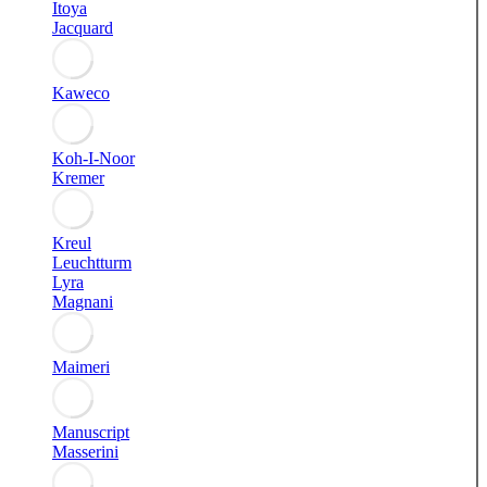
Itoya
Jacquard
Kaweco
Koh-I-Noor
Kremer
Kreul
Leuchtturm
Lyra
Magnani
Maimeri
Manuscript
Masserini