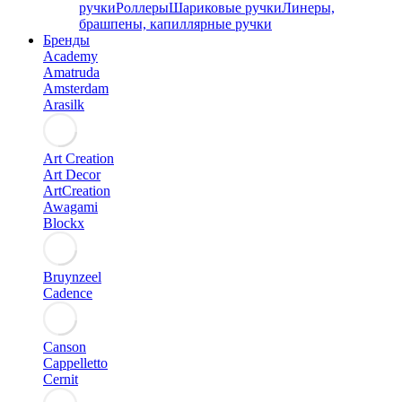
ручки
Роллеры
Шариковые ручки
Линеры,
брашпены, капиллярные ручки
Бренды
Academy
Amatruda
Amsterdam
Arasilk
Art Creation
Art Decor
ArtCreation
Awagami
Blockx
Bruynzeel
Cadence
Canson
Cappelletto
Cernit