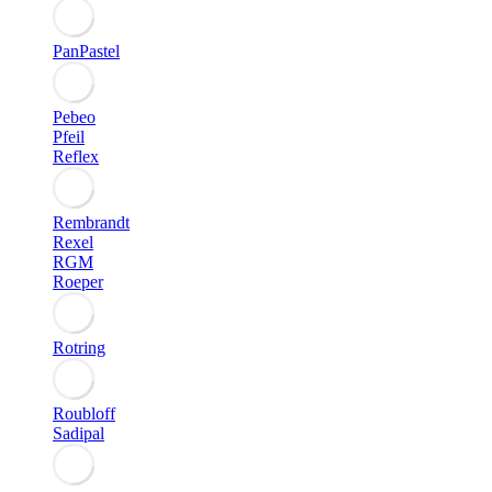
PanPastel
Pebeo
Pfeil
Reflex
Rembrandt
Rexel
RGM
Roeper
Rotring
Roubloff
Sadipal