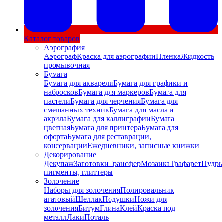
Каталог товаров
Аэрография
Аэрограф
Краска для аэрографии
Пленка
Жидкость
промывочная
Бумага
Бумага для акварели
Бумага для графики и
набросков
Бумага для маркеров
Бумага для
пастели
Бумага для черчения
Бумага для
смешанных техник
Бумага для масла и
акрила
Бумага для каллиграфии
Бумага
цветная
Бумага для принтера
Бумага для
офорта
Бумага для реставрации,
консервации
Ежедневники, записные книжки
Декорирование
Декупаж
Заготовки
Трансфер
Мозаика
Трафарет
Пудры
пигменты, глиттеры
Золочение
Наборы для золочения
Полировальник
агатовый
Шеллак
Подушки
Ножи для
золочения
Битум
Глина
Клей
Краска под
металл
Лаки
Поталь