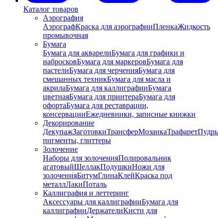
Каталог товаров
Аэрография
Аэрограф
Краска для аэрографии
Пленка
Жидкость
промывочная
Бумага
Бумага для акварели
Бумага для графики и
набросков
Бумага для маркеров
Бумага для
пастели
Бумага для черчения
Бумага для
смешанных техник
Бумага для масла и
акрила
Бумага для каллиграфии
Бумага
цветная
Бумага для принтера
Бумага для
офорта
Бумага для реставрации,
консервации
Ежедневники, записные книжки
Декорирование
Декупаж
Заготовки
Трансфер
Мозаика
Трафарет
Пудры
пигменты, глиттеры
Золочение
Наборы для золочения
Полировальник
агатовый
Шеллак
Подушки
Ножи для
золочения
Битум
Глина
Клей
Краска под
металл
Лаки
Поталь
Каллиграфия и леттеринг
Аксессуары для каллиграфии
Бумага для
каллиграфии
Держатели
Кисти для