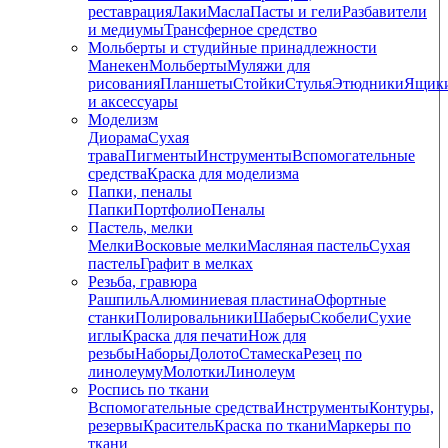
реставрация
Лаки
Масла
Пасты и гели
Разбавители
и медиумы
Трансферное средство
Мольберты и студийные принадлежности
Манекен
Мольберты
Муляжи для
рисования
Планшеты
Стойки
Стулья
Этюдники
Ящик
и аксессуары
Моделизм
Диорама
Сухая
трава
Пигменты
Инструменты
Вспомогательные
средства
Краска для моделизма
Папки, пеналы
Папки
Портфолио
Пеналы
Пастель, мелки
Мелки
Восковые мелки
Масляная пастель
Сухая
пастель
Графит в мелках
Резьба, гравюра
Рашпиль
Алюминиевая пластина
Офортные
станки
Полировальники
Шаберы
Скобели
Сухие
иглы
Краска для печати
Нож для
резьбы
Наборы
Долото
Стамеска
Резец по
линолеуму
Молотки
Линолеум
Роспись по ткани
Вспомогательные средства
Инструменты
Контуры,
резервы
Краситель
Краска по ткани
Маркеры по
ткани