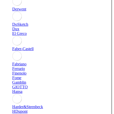
Derwent
DoSketch
Dux
El Greco
Faber-Castell
Fabriano
Ferrario
Finenolo
Fome
Gamblin
GIOTTO
Hansa
Harder&Steenbeck
HDupont