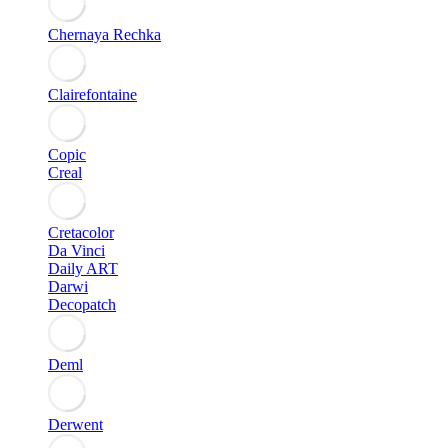
Chernaya Rechka
Clairefontaine
Copic
Creal
Cretacolor
Da Vinci
Daily ART
Darwi
Decopatch
Deml
Derwent