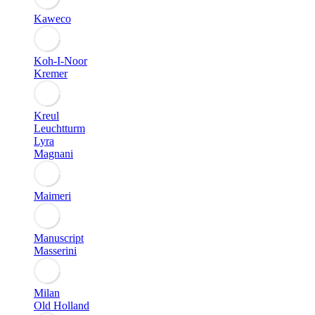
Kaweco
Koh-I-Noor
Kremer
Kreul
Leuchtturm
Lyra
Magnani
Maimeri
Manuscript
Masserini
Milan
Old Holland