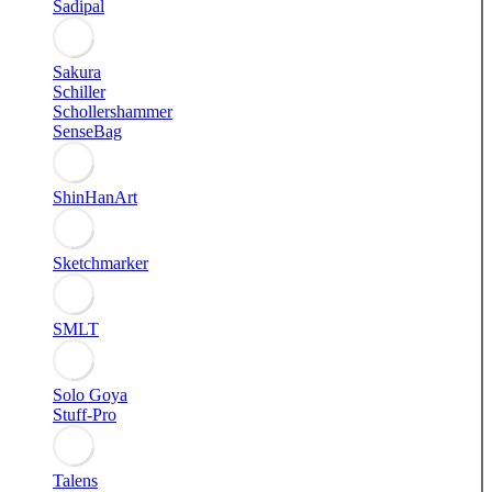
Sadipal
Sakura
Schiller
Schollershammer
SenseBag
ShinHanArt
Sketchmarker
SMLT
Solo Goya
Stuff-Pro
Talens