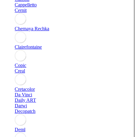
Cappelletto
Cernit
Chernaya Rechka
Clairefontaine
Copic
Creal
Cretacolor
Da Vinci
Daily ART
Darwi
Decopatch
Deml