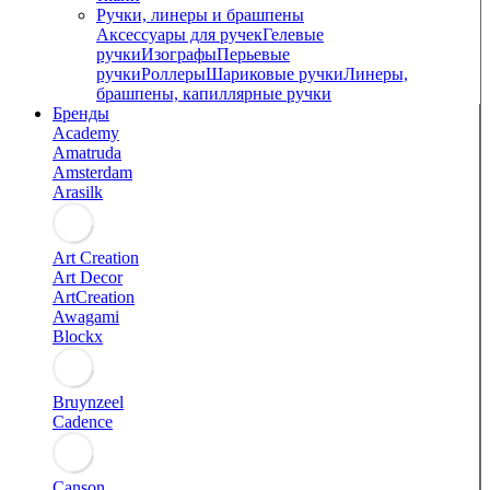
Ручки, линеры и брашпены
Аксессуары для ручек
Гелевые
ручки
Изографы
Перьевые
ручки
Роллеры
Шариковые ручки
Линеры,
брашпены, капиллярные ручки
Бренды
Academy
Amatruda
Amsterdam
Arasilk
Art Creation
Art Decor
ArtCreation
Awagami
Blockx
Bruynzeel
Cadence
Canson