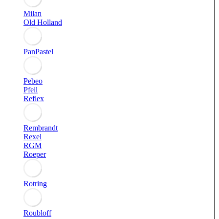
Milan
Old Holland
PanPastel
Pebeo
Pfeil
Reflex
Rembrandt
Rexel
RGM
Roeper
Rotring
Roubloff