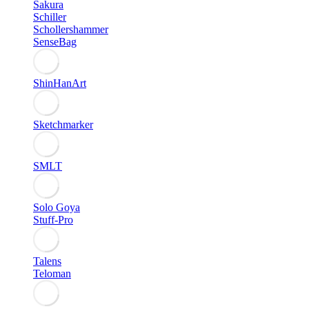
Sakura
Schiller
Schollershammer
SenseBag
ShinHanArt
Sketchmarker
SMLT
Solo Goya
Stuff-Pro
Talens
Teloman