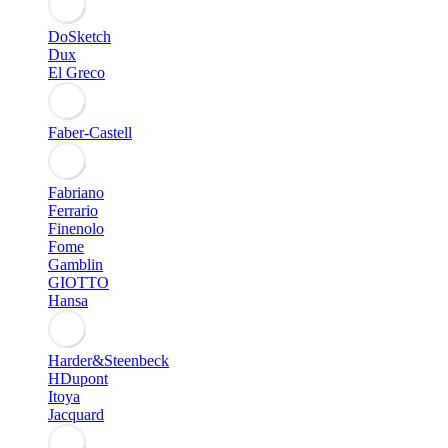
DoSketch
Dux
El Greco
Faber-Castell
Fabriano
Ferrario
Finenolo
Fome
Gamblin
GIOTTO
Hansa
Harder&Steenbeck
HDupont
Itoya
Jacquard