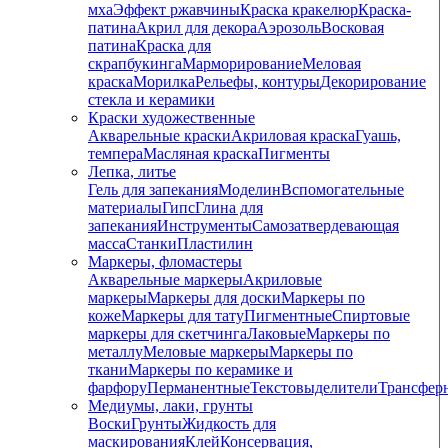
мха
Эффект ржавчины
Краска кракелюр
Краска-
патина
Акрил для декора
Аэрозоль
Восковая
патина
Краска для
скрапбукинга
Марморирование
Меловая
краска
Морилка
Рельефы, контуры
Декорирование
стекла и керамики
Краски художественные
Акварельные краски
Акриловая краска
Гуашь,
темпера
Масляная краска
Пигменты
Лепка, литье
Гель для запекания
Моделин
Вспомогательные
материалы
Гипс
Глина для
запекания
Инструменты
Самозатвердевающая
масса
Станки
Пластилин
Маркеры, фломастеры
Акварельные маркеры
Акриловые
маркеры
Маркеры для доски
Маркеры по
коже
Маркеры для тату
Пигментные
Cпиртовые
маркеры для скетчинга
Лаковые
Маркеры по
металлу
Меловые маркеры
Маркеры по
ткани
Маркеры по керамике и
фарфору
Перманентные
Текстовыделители
Трансфер
Медиумы, лаки, грунты
Воски
Грунты
Жидкость для
маскирования
Клей
Консервация,