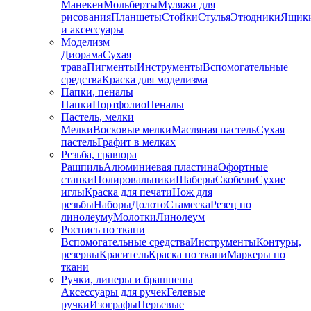
Манекен
Мольберты
Муляжи для
рисования
Планшеты
Стойки
Стулья
Этюдники
Ящик
и аксессуары
Моделизм
Диорама
Сухая
трава
Пигменты
Инструменты
Вспомогательные
средства
Краска для моделизма
Папки, пеналы
Папки
Портфолио
Пеналы
Пастель, мелки
Мелки
Восковые мелки
Масляная пастель
Сухая
пастель
Графит в мелках
Резьба, гравюра
Рашпиль
Алюминиевая пластина
Офортные
станки
Полировальники
Шаберы
Скобели
Сухие
иглы
Краска для печати
Нож для
резьбы
Наборы
Долото
Стамеска
Резец по
линолеуму
Молотки
Линолеум
Роспись по ткани
Вспомогательные средства
Инструменты
Контуры,
резервы
Краситель
Краска по ткани
Маркеры по
ткани
Ручки, линеры и брашпены
Аксессуары для ручек
Гелевые
ручки
Изографы
Перьевые