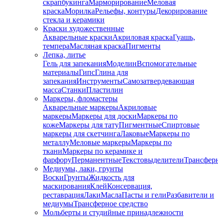
скрапбукинга
Марморирование
Меловая
краска
Морилка
Рельефы, контуры
Декорирование
стекла и керамики
Краски художественные
Акварельные краски
Акриловая краска
Гуашь,
темпера
Масляная краска
Пигменты
Лепка, литье
Гель для запекания
Моделин
Вспомогательные
материалы
Гипс
Глина для
запекания
Инструменты
Самозатвердевающая
масса
Станки
Пластилин
Маркеры, фломастеры
Акварельные маркеры
Акриловые
маркеры
Маркеры для доски
Маркеры по
коже
Маркеры для тату
Пигментные
Cпиртовые
маркеры для скетчинга
Лаковые
Маркеры по
металлу
Меловые маркеры
Маркеры по
ткани
Маркеры по керамике и
фарфору
Перманентные
Текстовыделители
Трансфер
Медиумы, лаки, грунты
Воски
Грунты
Жидкость для
маскирования
Клей
Консервация,
реставрация
Лаки
Масла
Пасты и гели
Разбавители и
медиумы
Трансферное средство
Мольберты и студийные принадлежности