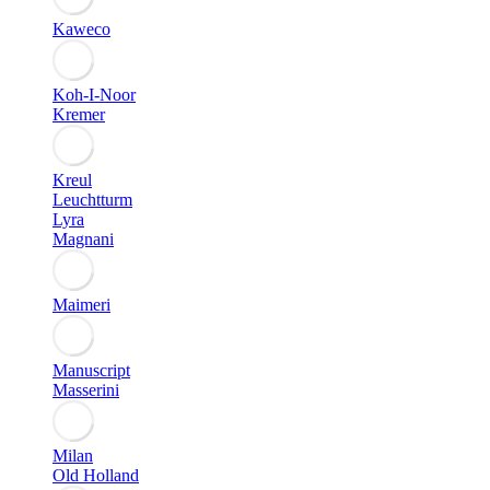
Kaweco
Koh-I-Noor
Kremer
Kreul
Leuchtturm
Lyra
Magnani
Maimeri
Manuscript
Masserini
Milan
Old Holland