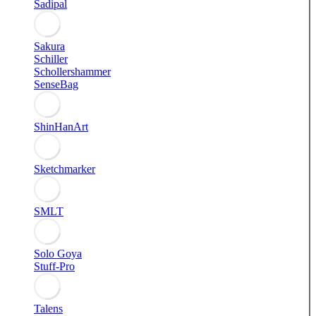
Sadipal
Sakura
Schiller
Schollershammer
SenseBag
ShinHanArt
Sketchmarker
SMLT
Solo Goya
Stuff-Pro
Talens