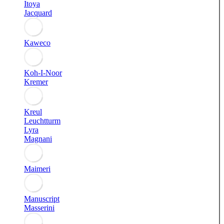
Itoya
Jacquard
Kaweco
Koh-I-Noor
Kremer
Kreul
Leuchtturm
Lyra
Magnani
Maimeri
Manuscript
Masserini