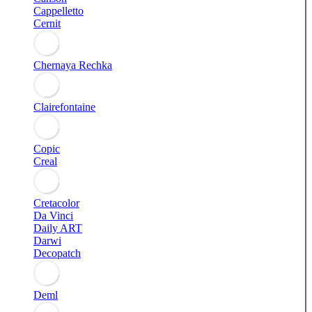
Cappelletto
Cernit
Chernaya Rechka
Clairefontaine
Copic
Creal
Cretacolor
Da Vinci
Daily ART
Darwi
Decopatch
Deml