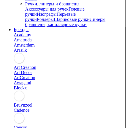
Ручки, линеры и брашпены
Аксессуары для ручек
Гелевые
ручки
Изографы
Перьевые
ручки
Роллеры
Шариковые ручки
Линеры,
брашпены, капиллярные ручки
Бренды
Academy
Amatruda
Amsterdam
Arasilk
Art Creation
Art Decor
ArtCreation
Awagami
Blockx
Bruynzeel
Cadence
Canson