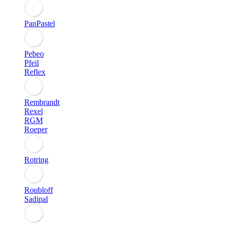
PanPastel
Pebeo
Pfeil
Reflex
Rembrandt
Rexel
RGM
Roeper
Rotring
Roubloff
Sadipal