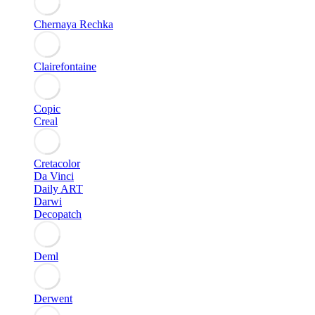
Chernaya Rechka
Clairefontaine
Copic
Creal
Cretacolor
Da Vinci
Daily ART
Darwi
Decopatch
Deml
Derwent