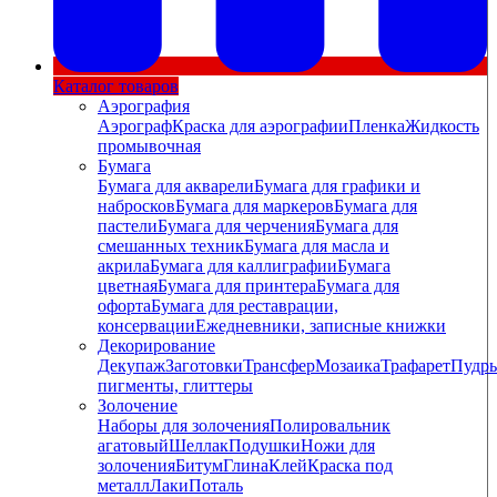
Каталог товаров
Аэрография
Аэрограф
Краска для аэрографии
Пленка
Жидкость
промывочная
Бумага
Бумага для акварели
Бумага для графики и
набросков
Бумага для маркеров
Бумага для
пастели
Бумага для черчения
Бумага для
смешанных техник
Бумага для масла и
акрила
Бумага для каллиграфии
Бумага
цветная
Бумага для принтера
Бумага для
офорта
Бумага для реставрации,
консервации
Ежедневники, записные книжки
Декорирование
Декупаж
Заготовки
Трансфер
Мозаика
Трафарет
Пудры
пигменты, глиттеры
Золочение
Наборы для золочения
Полировальник
агатовый
Шеллак
Подушки
Ножи для
золочения
Битум
Глина
Клей
Краска под
металл
Лаки
Поталь