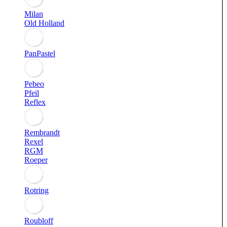
Milan
Old Holland
PanPastel
Pebeo
Pfeil
Reflex
Rembrandt
Rexel
RGM
Roeper
Rotring
Roubloff