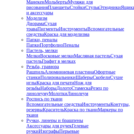
Манекен
Мольберты
Муляжи для
рисования
Планшеты
Стойки
Стулья
Этюдники
Ящик
и аксессуары
Моделизм
Диорама
Сухая
трава
Пигменты
Инструменты
Вспомогательные
средства
Краска для моделизма
Папки, пеналы
Папки
Портфолио
Пеналы
Пастель, мелки
Мелки
Восковые мелки
Масляная пастель
Сухая
пастель
Графит в мелках
Резьба, гравюра
Рашпиль
Алюминиевая пластина
Офортные
станки
Полировальники
Шаберы
Скобели
Сухие
иглы
Краска для печати
Нож для
резьбы
Наборы
Долото
Стамеска
Резец по
линолеуму
Молотки
Линолеум
Роспись по ткани
Вспомогательные средства
Инструменты
Контуры,
резервы
Краситель
Краска по ткани
Маркеры по
ткани
Ручки, линеры и брашпены
Аксессуары для ручек
Гелевые
ручки
Изографы
Перьевые