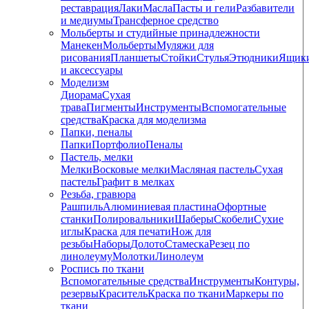
реставрация
Лаки
Масла
Пасты и гели
Разбавители
и медиумы
Трансферное средство
Мольберты и студийные принадлежности
Манекен
Мольберты
Муляжи для
рисования
Планшеты
Стойки
Стулья
Этюдники
Ящик
и аксессуары
Моделизм
Диорама
Сухая
трава
Пигменты
Инструменты
Вспомогательные
средства
Краска для моделизма
Папки, пеналы
Папки
Портфолио
Пеналы
Пастель, мелки
Мелки
Восковые мелки
Масляная пастель
Сухая
пастель
Графит в мелках
Резьба, гравюра
Рашпиль
Алюминиевая пластина
Офортные
станки
Полировальники
Шаберы
Скобели
Сухие
иглы
Краска для печати
Нож для
резьбы
Наборы
Долото
Стамеска
Резец по
линолеуму
Молотки
Линолеум
Роспись по ткани
Вспомогательные средства
Инструменты
Контуры,
резервы
Краситель
Краска по ткани
Маркеры по
ткани