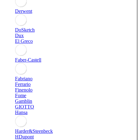
Derwent
DoSketch
Dux
El Greco
Faber-Castell
Fabriano
Ferrario
Finenolo
Fome
Gamblin
GIOTTO
Hansa
Harder&Steenbeck
HDupont