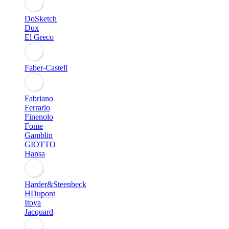
DoSketch
Dux
El Greco
Faber-Castell
Fabriano
Ferrario
Finenolo
Fome
Gamblin
GIOTTO
Hansa
Harder&Steenbeck
HDupont
Itoya
Jacquard