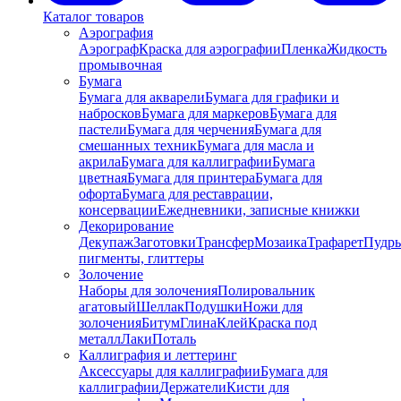
Каталог товаров
Аэрография
Аэрограф
Краска для аэрографии
Пленка
Жидкость
промывочная
Бумага
Бумага для акварели
Бумага для графики и
набросков
Бумага для маркеров
Бумага для
пастели
Бумага для черчения
Бумага для
смешанных техник
Бумага для масла и
акрила
Бумага для каллиграфии
Бумага
цветная
Бумага для принтера
Бумага для
офорта
Бумага для реставрации,
консервации
Ежедневники, записные книжки
Декорирование
Декупаж
Заготовки
Трансфер
Мозаика
Трафарет
Пудры
пигменты, глиттеры
Золочение
Наборы для золочения
Полировальник
агатовый
Шеллак
Подушки
Ножи для
золочения
Битум
Глина
Клей
Краска под
металл
Лаки
Поталь
Каллиграфия и леттеринг
Аксессуары для каллиграфии
Бумага для
каллиграфии
Держатели
Кисти для