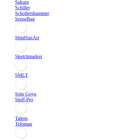
Sakura
Schiller
Schollershammer
SenseBag
ShinHanArt
Sketchmarker
SMLT
Solo Goya
Stuff-Pro
Talens
Teloman