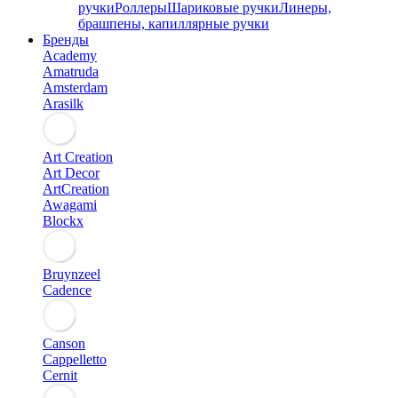
ручки
Роллеры
Шариковые ручки
Линеры,
брашпены, капиллярные ручки
Бренды
Academy
Amatruda
Amsterdam
Arasilk
Art Creation
Art Decor
ArtCreation
Awagami
Blockx
Bruynzeel
Cadence
Canson
Cappelletto
Cernit