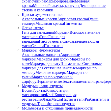
скрапбукинга
Марморирование
Меловая
краска
Морилка
Рельефы, контуры
Декорирование
стекла и керамики
Краски художественные
Акварельные краски
Акриловая краска
Гуашь,
темпера
Масляная краска
Пигменты
Лепка, литье
Гель для запекания
Моделин
Вспомогательные
материалы
Гипс
Глина для
запекания
Инструменты
Самозатвердевающая
масса
Станки
Пластилин
Маркеры, фломастеры
Акварельные маркеры
Акриловые
маркеры
Маркеры для доски
Маркеры по
коже
Маркеры для тату
Пигментные
Cпиртовые
маркеры для скетчинга
Лаковые
Маркеры по
металлу
Меловые маркеры
Маркеры по
ткани
Маркеры по керамике и
фарфору
Перманентные
Текстовыделители
Трансфер
Медиумы, лаки, грунты
Воски
Грунты
Жидкость для
маскирования
Клей
Консервация,
реставрация
Лаки
Масла
Пасты и гели
Разбавители и
медиумы
Трансферное средство
Мольберты и студийные принадлежности