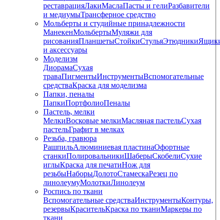
реставрация
Лаки
Масла
Пасты и гели
Разбавители
и медиумы
Трансферное средство
Мольберты и студийные принадлежности
Манекен
Мольберты
Муляжи для
рисования
Планшеты
Стойки
Стулья
Этюдники
Ящик
и аксессуары
Моделизм
Диорама
Сухая
трава
Пигменты
Инструменты
Вспомогательные
средства
Краска для моделизма
Папки, пеналы
Папки
Портфолио
Пеналы
Пастель, мелки
Мелки
Восковые мелки
Масляная пастель
Сухая
пастель
Графит в мелках
Резьба, гравюра
Рашпиль
Алюминиевая пластина
Офортные
станки
Полировальники
Шаберы
Скобели
Сухие
иглы
Краска для печати
Нож для
резьбы
Наборы
Долото
Стамеска
Резец по
линолеуму
Молотки
Линолеум
Роспись по ткани
Вспомогательные средства
Инструменты
Контуры,
резервы
Краситель
Краска по ткани
Маркеры по
ткани