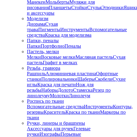
Манекен
Мольберты
Муляжи для
рисования
Планшеты
Стойки
Стулья
Этюдники
Ящик
и аксессуары
Моделизм
Диорама
Сухая
трава
Пигменты
Инструменты
Вспомогательные
средства
Краска для моделизма
Папки, пеналы
Папки
Портфолио
Пеналы
Пастель, мелки
Мелки
Восковые мелки
Масляная пастель
Сухая
пастель
Графит в мелках
Резьба, гравюра
Рашпиль
Алюминиевая пластина
Офортные
станки
Полировальники
Шаберы
Скобели
Сухие
иглы
Краска для печати
Нож для
резьбы
Наборы
Долото
Стамеска
Резец по
линолеуму
Молотки
Линолеум
Роспись по ткани
Вспомогательные средства
Инструменты
Контуры,
резервы
Краситель
Краска по ткани
Маркеры по
ткани
Ручки, линеры и брашпены
Аксессуары для ручек
Гелевые
ручки
Изографы
Перьевые