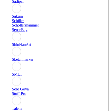
Sadipal
Sakura
Schiller
Schollershammer
SenseBag
ShinHanArt
Sketchmarker
SMLT
Solo Goya
Stuff-Pro
Talens