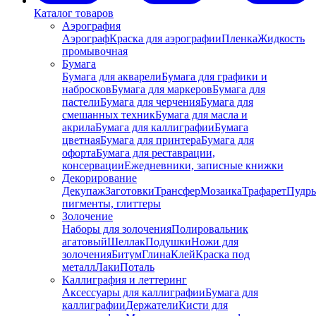
Каталог товаров
Аэрография
Аэрограф
Краска для аэрографии
Пленка
Жидкость
промывочная
Бумага
Бумага для акварели
Бумага для графики и
набросков
Бумага для маркеров
Бумага для
пастели
Бумага для черчения
Бумага для
смешанных техник
Бумага для масла и
акрила
Бумага для каллиграфии
Бумага
цветная
Бумага для принтера
Бумага для
офорта
Бумага для реставрации,
консервации
Ежедневники, записные книжки
Декорирование
Декупаж
Заготовки
Трансфер
Мозаика
Трафарет
Пудры
пигменты, глиттеры
Золочение
Наборы для золочения
Полировальник
агатовый
Шеллак
Подушки
Ножи для
золочения
Битум
Глина
Клей
Краска под
металл
Лаки
Поталь
Каллиграфия и леттеринг
Аксессуары для каллиграфии
Бумага для
каллиграфии
Держатели
Кисти для