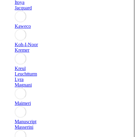
Itoya
Jacquard
Kaweco
Koh-I-Noor
Kremer
Kreul
Leuchtturm
Lyra
Magnani
Maimeri
Manuscript
Masserini