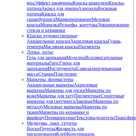
мха
Эффект ржавчины
Краска кракелюр
Краска-
патина
Акрил для декора
Аэрозоль
Восковая
патина
Краска для
скрапбукинга
Марморирование
Меловая
краска
Морилка
Рельефы, контуры
Декорирование
стекла и керамики
Краски художественные
Акварельные краски
Акриловая краска
Гуашь,
темпера
Масляная краска
Пигменты
Лепка, литье
Гель для запекания
Моделин
Вспомогательные
материалы
Гипс
Глина для
запекания
Инструменты
Самозатвердевающая
масса
Станки
Пластилин
Маркеры, фломастеры
Акварельные маркеры
Акриловые
маркеры
Маркеры для доски
Маркеры по
коже
Маркеры для тату
Пигментные
Cпиртовые
маркеры для скетчинга
Лаковые
Маркеры по
металлу
Меловые маркеры
Маркеры по
ткани
Маркеры по керамике и
фарфору
Перманентные
Текстовыделители
Трансфер
Медиумы, лаки, грунты
Воски
Грунты
Жидкость для
маскирования
Клей
Консервация,