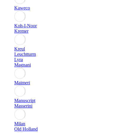
Kaweco
Koh-I-Noor
Kremer
Kreul
Leuchtturm
Lyra
Magnani
Maimeri
Manuscript
Masserini
Milan
Old Holland