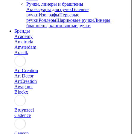
Ручки, линеры и брашпены
Аксессуары для ручек
Гелевые
ручки
Изографы
Перьевые
ручки
Роллеры
Шариковые ручки
Линеры,
брашпены, капиллярные ручки
Бренды
Academy
Amatruda
Amsterdam
Arasilk
Art Creation
Art Decor
ArtCreation
Awagami
Blockx
Bruynzeel
Cadence
Canson