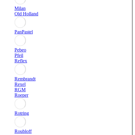
Milan
Old Holland
PanPastel
Pebeo
Pfeil
Reflex
Rembrandt
Rexel
RGM
Roeper
Rotring
Roubloff