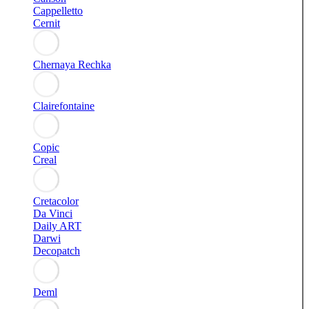
Cappelletto
Cernit
Chernaya Rechka
Clairefontaine
Copic
Creal
Cretacolor
Da Vinci
Daily ART
Darwi
Decopatch
Deml