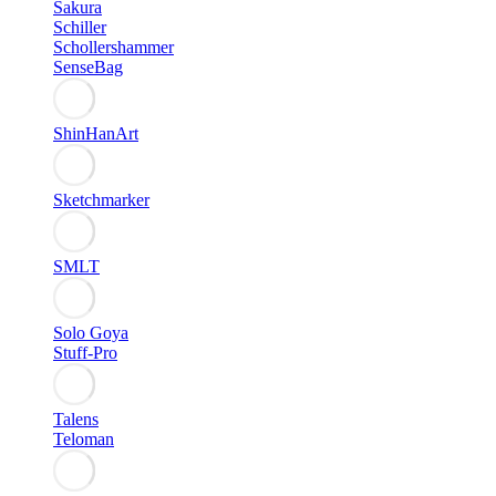
Sakura
Schiller
Schollershammer
SenseBag
ShinHanArt
Sketchmarker
SMLT
Solo Goya
Stuff-Pro
Talens
Teloman