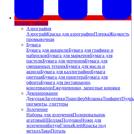
Каталог товаров
Аэрография
Аэрограф
Краска для аэрографии
Пленка
Жидкость
промывочная
Бумага
Бумага для акварели
Бумага для графики и
набросков
Бумага для маркеров
Бумага для
пастели
Бумага для черчения
Бумага для
смешанных техник
Бумага для масла и
акрила
Бумага для каллиграфии
Бумага
цветная
Бумага для принтера
Бумага для
офорта
Бумага для реставрации,
консервации
Ежедневники, записные книжки
Декорирование
Декупаж
Заготовки
Трансфер
Мозаика
Трафарет
Пудры
пигменты, глиттеры
Золочение
Наборы для золочения
Полировальник
агатовый
Шеллак
Подушки
Ножи для
золочения
Битум
Глина
Клей
Краска под
металл
Лаки
Поталь