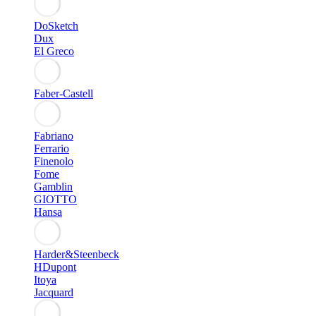
DoSketch
Dux
El Greco
Faber-Castell
Fabriano
Ferrario
Finenolo
Fome
Gamblin
GIOTTO
Hansa
Harder&Steenbeck
HDupont
Itoya
Jacquard