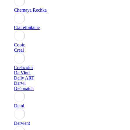
Chernaya Rechka
Clairefontaine
Copic
Creal
Cretacolor
Da Vinci
Daily ART
Darwi
Decopatch
Deml
Derwent