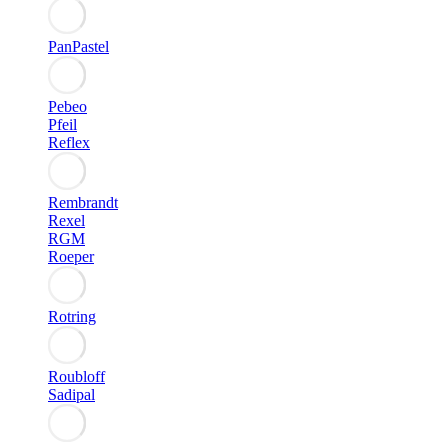
PanPastel
Pebeo
Pfeil
Reflex
Rembrandt
Rexel
RGM
Roeper
Rotring
Roubloff
Sadipal