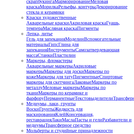
скрапбукинга
Марморирование
Меловая
краска
Морилка
Рельефы, контуры
Декорирование
стекла и керамики
Краски художественные
Акварельные краски
Акриловая краска
Гуашь,
темпера
Масляная краска
Пигменты
Лепка, литье
Гель для запекания
Моделин
Вспомогательные
материалы
Гипс
Глина для
запекания
Инструменты
Самозатвердевающая
масса
Станки
Пластилин
Маркеры, фломастеры
Акварельные маркеры
Акриловые
маркеры
Маркеры для доски
Маркеры по
коже
Маркеры для тату
Пигментные
Cпиртовые
маркеры для скетчинга
Лаковые
Маркеры по
металлу
Меловые маркеры
Маркеры по
ткани
Маркеры по керамике и
фарфору
Перманентные
Текстовыделители
Трансфер
Медиумы, лаки, грунты
Воски
Грунты
Жидкость для
маскирования
Клей
Консервация,
реставрация
Лаки
Масла
Пасты и гели
Разбавители и
медиумы
Трансферное средство
Мольберты и студийные принадлежности