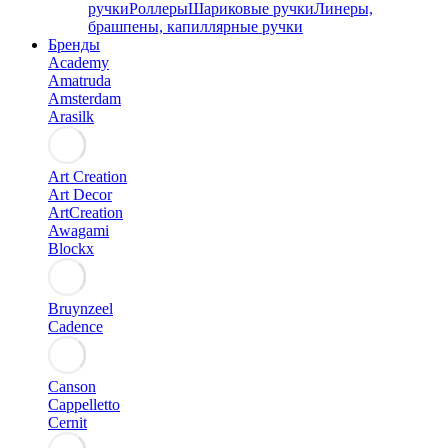
ручки
Роллеры
Шариковые ручки
Линеры,
брашпены, капиллярные ручки
Бренды
Academy
Amatruda
Amsterdam
Arasilk
Art Creation
Art Decor
ArtCreation
Awagami
Blockx
Bruynzeel
Cadence
Canson
Cappelletto
Cernit