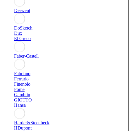
Derwent
DoSketch
Dux
El Greco
Faber-Castell
Fabriano
Ferrario
Finenolo
Fome
Gamblin
GIOTTO
Hansa
Harder&Steenbeck
HDupont