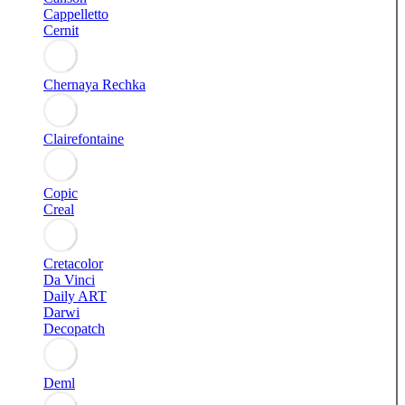
Cappelletto
Cernit
Chernaya Rechka
Clairefontaine
Copic
Creal
Cretacolor
Da Vinci
Daily ART
Darwi
Decopatch
Deml