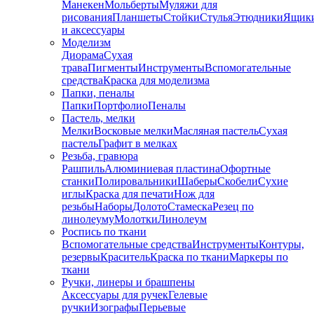
Манекен
Мольберты
Муляжи для
рисования
Планшеты
Стойки
Стулья
Этюдники
Ящик
и аксессуары
Моделизм
Диорама
Сухая
трава
Пигменты
Инструменты
Вспомогательные
средства
Краска для моделизма
Папки, пеналы
Папки
Портфолио
Пеналы
Пастель, мелки
Мелки
Восковые мелки
Масляная пастель
Сухая
пастель
Графит в мелках
Резьба, гравюра
Рашпиль
Алюминиевая пластина
Офортные
станки
Полировальники
Шаберы
Скобели
Сухие
иглы
Краска для печати
Нож для
резьбы
Наборы
Долото
Стамеска
Резец по
линолеуму
Молотки
Линолеум
Роспись по ткани
Вспомогательные средства
Инструменты
Контуры,
резервы
Краситель
Краска по ткани
Маркеры по
ткани
Ручки, линеры и брашпены
Аксессуары для ручек
Гелевые
ручки
Изографы
Перьевые