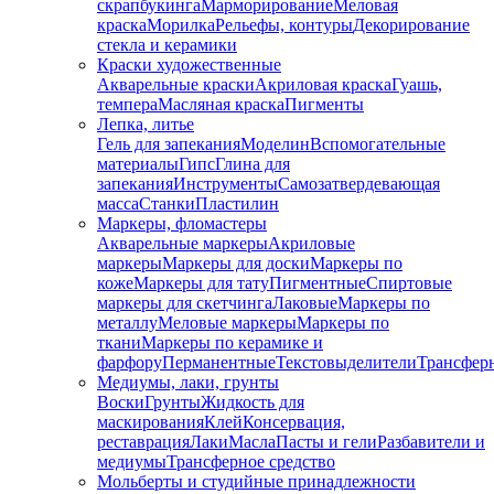
скрапбукинга
Марморирование
Меловая
краска
Морилка
Рельефы, контуры
Декорирование
стекла и керамики
Краски художественные
Акварельные краски
Акриловая краска
Гуашь,
темпера
Масляная краска
Пигменты
Лепка, литье
Гель для запекания
Моделин
Вспомогательные
материалы
Гипс
Глина для
запекания
Инструменты
Самозатвердевающая
масса
Станки
Пластилин
Маркеры, фломастеры
Акварельные маркеры
Акриловые
маркеры
Маркеры для доски
Маркеры по
коже
Маркеры для тату
Пигментные
Cпиртовые
маркеры для скетчинга
Лаковые
Маркеры по
металлу
Меловые маркеры
Маркеры по
ткани
Маркеры по керамике и
фарфору
Перманентные
Текстовыделители
Трансфер
Медиумы, лаки, грунты
Воски
Грунты
Жидкость для
маскирования
Клей
Консервация,
реставрация
Лаки
Масла
Пасты и гели
Разбавители и
медиумы
Трансферное средство
Мольберты и студийные принадлежности