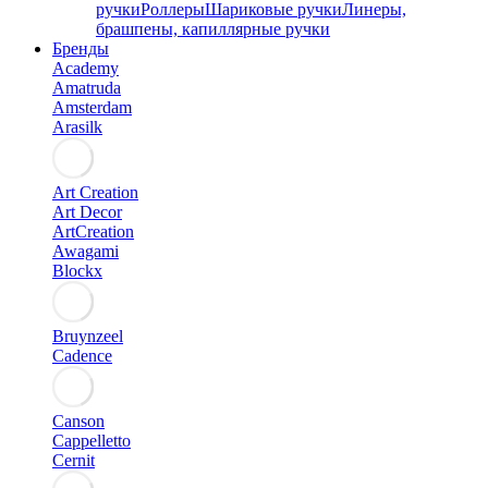
ручки
Роллеры
Шариковые ручки
Линеры,
брашпены, капиллярные ручки
Бренды
Academy
Amatruda
Amsterdam
Arasilk
Art Creation
Art Decor
ArtCreation
Awagami
Blockx
Bruynzeel
Cadence
Canson
Cappelletto
Cernit