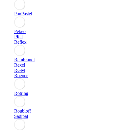
PanPastel
Pebeo
Pfeil
Reflex
Rembrandt
Rexel
RGM
Roeper
Rotring
Roubloff
Sadipal