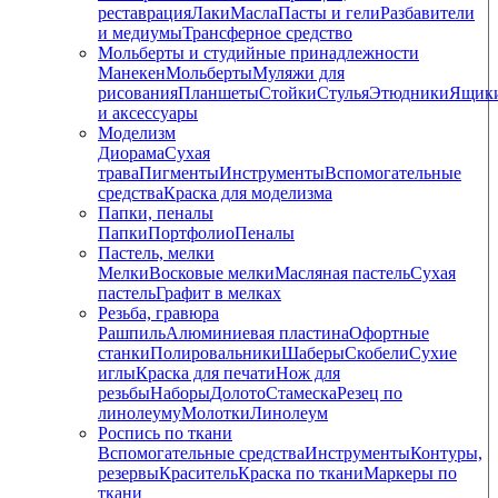
реставрация
Лаки
Масла
Пасты и гели
Разбавители
и медиумы
Трансферное средство
Мольберты и студийные принадлежности
Манекен
Мольберты
Муляжи для
рисования
Планшеты
Стойки
Стулья
Этюдники
Ящик
и аксессуары
Моделизм
Диорама
Сухая
трава
Пигменты
Инструменты
Вспомогательные
средства
Краска для моделизма
Папки, пеналы
Папки
Портфолио
Пеналы
Пастель, мелки
Мелки
Восковые мелки
Масляная пастель
Сухая
пастель
Графит в мелках
Резьба, гравюра
Рашпиль
Алюминиевая пластина
Офортные
станки
Полировальники
Шаберы
Скобели
Сухие
иглы
Краска для печати
Нож для
резьбы
Наборы
Долото
Стамеска
Резец по
линолеуму
Молотки
Линолеум
Роспись по ткани
Вспомогательные средства
Инструменты
Контуры,
резервы
Краситель
Краска по ткани
Маркеры по
ткани