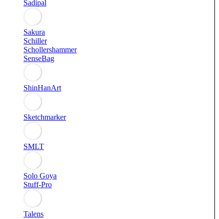
Sadipal
Sakura
Schiller
Schollershammer
SenseBag
ShinHanArt
Sketchmarker
SMLT
Solo Goya
Stuff-Pro
Talens