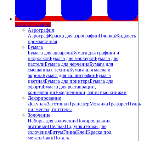
Каталог товаров
Аэрография
Аэрограф
Краска для аэрографии
Пленка
Жидкость
промывочная
Бумага
Бумага для акварели
Бумага для графики и
набросков
Бумага для маркеров
Бумага для
пастели
Бумага для черчения
Бумага для
смешанных техник
Бумага для масла и
акрила
Бумага для каллиграфии
Бумага
цветная
Бумага для принтера
Бумага для
офорта
Бумага для реставрации,
консервации
Ежедневники, записные книжки
Декорирование
Декупаж
Заготовки
Трансфер
Мозаика
Трафарет
Пудры
пигменты, глиттеры
Золочение
Наборы для золочения
Полировальник
агатовый
Шеллак
Подушки
Ножи для
золочения
Битум
Глина
Клей
Краска под
металл
Лаки
Поталь