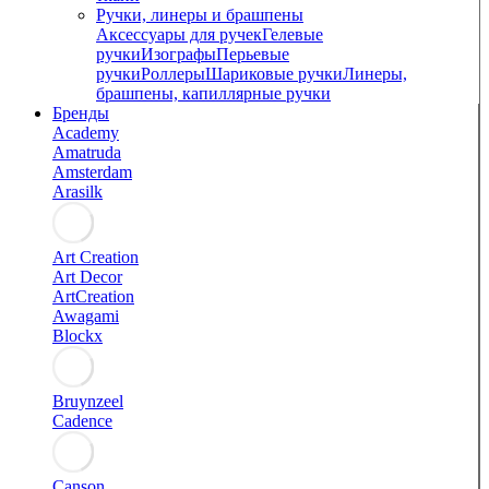
Ручки, линеры и брашпены
Аксессуары для ручек
Гелевые
ручки
Изографы
Перьевые
ручки
Роллеры
Шариковые ручки
Линеры,
брашпены, капиллярные ручки
Бренды
Academy
Amatruda
Amsterdam
Arasilk
Art Creation
Art Decor
ArtCreation
Awagami
Blockx
Bruynzeel
Cadence
Canson