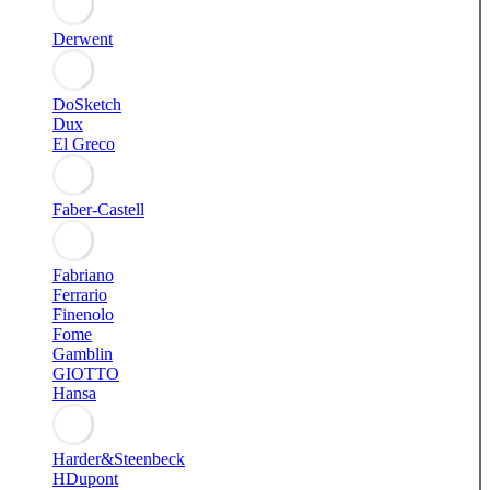
Derwent
DoSketch
Dux
El Greco
Faber-Castell
Fabriano
Ferrario
Finenolo
Fome
Gamblin
GIOTTO
Hansa
Harder&Steenbeck
HDupont