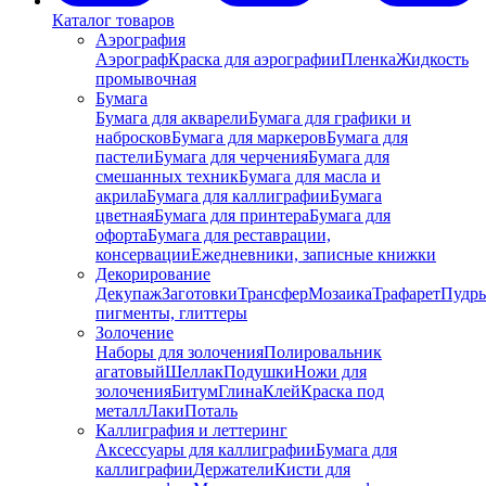
Каталог товаров
Аэрография
Аэрограф
Краска для аэрографии
Пленка
Жидкость
промывочная
Бумага
Бумага для акварели
Бумага для графики и
набросков
Бумага для маркеров
Бумага для
пастели
Бумага для черчения
Бумага для
смешанных техник
Бумага для масла и
акрила
Бумага для каллиграфии
Бумага
цветная
Бумага для принтера
Бумага для
офорта
Бумага для реставрации,
консервации
Ежедневники, записные книжки
Декорирование
Декупаж
Заготовки
Трансфер
Мозаика
Трафарет
Пудры
пигменты, глиттеры
Золочение
Наборы для золочения
Полировальник
агатовый
Шеллак
Подушки
Ножи для
золочения
Битум
Глина
Клей
Краска под
металл
Лаки
Поталь
Каллиграфия и леттеринг
Аксессуары для каллиграфии
Бумага для
каллиграфии
Держатели
Кисти для