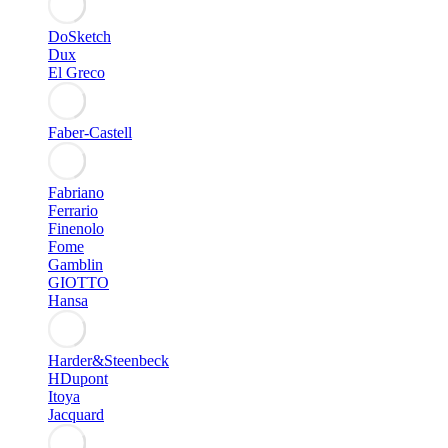
DoSketch
Dux
El Greco
Faber-Castell
Fabriano
Ferrario
Finenolo
Fome
Gamblin
GIOTTO
Hansa
Harder&Steenbeck
HDupont
Itoya
Jacquard