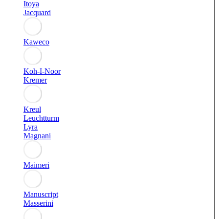
Itoya
Jacquard
Kaweco
Koh-I-Noor
Kremer
Kreul
Leuchtturm
Lyra
Magnani
Maimeri
Manuscript
Masserini