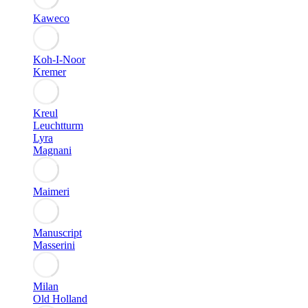
Kaweco
Koh-I-Noor
Kremer
Kreul
Leuchtturm
Lyra
Magnani
Maimeri
Manuscript
Masserini
Milan
Old Holland