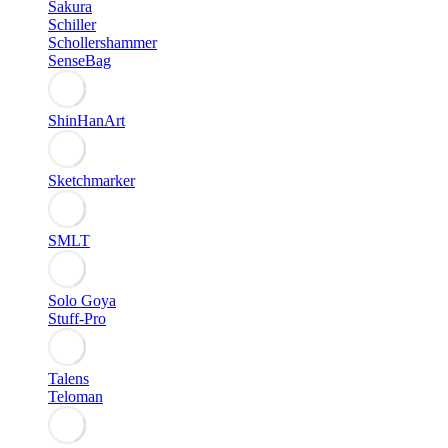
Sakura
Schiller
Schollershammer
SenseBag
ShinHanArt
Sketchmarker
SMLT
Solo Goya
Stuff-Pro
Talens
Teloman