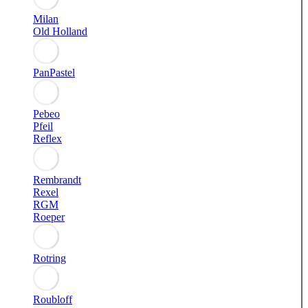
Milan
Old Holland
PanPastel
Pebeo
Pfeil
Reflex
Rembrandt
Rexel
RGM
Roeper
Rotring
Roubloff