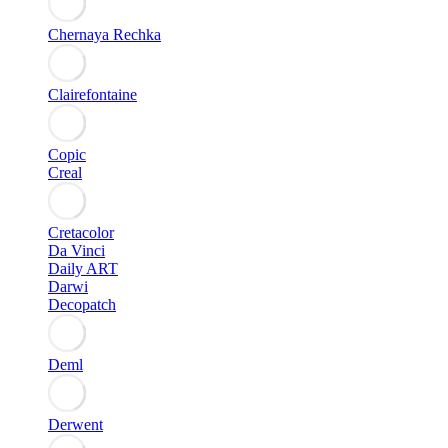
Chernaya Rechka
Clairefontaine
Copic
Creal
Cretacolor
Da Vinci
Daily ART
Darwi
Decopatch
Deml
Derwent