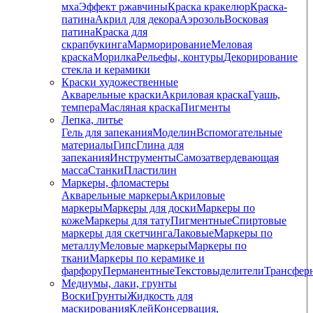
мха
Эффект ржавчины
Краска кракелюр
Краска-
патина
Акрил для декора
Аэрозоль
Восковая
патина
Краска для
скрапбукинга
Марморирование
Меловая
краска
Морилка
Рельефы, контуры
Декорирование
стекла и керамики
Краски художественные
Акварельные краски
Акриловая краска
Гуашь,
темпера
Масляная краска
Пигменты
Лепка, литье
Гель для запекания
Моделин
Вспомогательные
материалы
Гипс
Глина для
запекания
Инструменты
Самозатвердевающая
масса
Станки
Пластилин
Маркеры, фломастеры
Акварельные маркеры
Акриловые
маркеры
Маркеры для доски
Маркеры по
коже
Маркеры для тату
Пигментные
Cпиртовые
маркеры для скетчинга
Лаковые
Маркеры по
металлу
Меловые маркеры
Маркеры по
ткани
Маркеры по керамике и
фарфору
Перманентные
Текстовыделители
Трансфер
Медиумы, лаки, грунты
Воски
Грунты
Жидкость для
маскирования
Клей
Консервация,