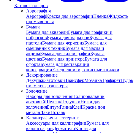
Каталог товаров
Аэрография
Аэрограф
Краска для аэрографии
Пленка
Жидкость
промывочная
Бумага
Бумага для акварели
Бумага для графики и
набросков
Бумага для маркеров
Бумага для
пастели
Бумага для черчения
Бумага для
смешанных техник
Бумага для масла и
акрила
Бумага для каллиграфии
Бумага
цветная
Бумага для принтера
Бумага для
офорта
Бумага для реставрации,
консервации
Ежедневники, записные книжки
Декорирование
Декупаж
Заготовки
Трансфер
Мозаика
Трафарет
Пудры
пигменты, глиттеры
Золочение
Наборы для золочения
Полировальник
агатовый
Шеллак
Подушки
Ножи для
золочения
Битум
Глина
Клей
Краска под
металл
Лаки
Поталь
Каллиграфия и леттеринг
Аксессуары для каллиграфии
Бумага для
каллиграфии
Держатели
Кисти для