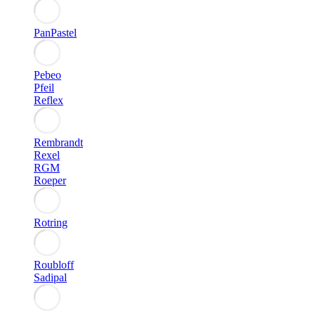
PanPastel
Pebeo
Pfeil
Reflex
Rembrandt
Rexel
RGM
Roeper
Rotring
Roubloff
Sadipal