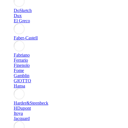
DoSketch
Dux
El Greco
Faber-Castell
Fabriano
Ferrario
Finenolo
Fome
Gamblin
GIOTTO
Hansa
Harder&Steenbeck
HDupont
Itoya
Jacquard