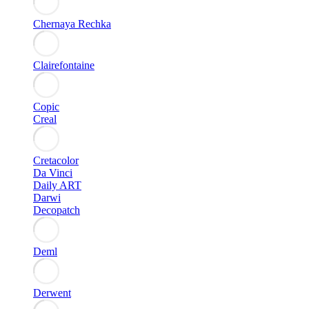
Chernaya Rechka
Clairefontaine
Copic
Creal
Cretacolor
Da Vinci
Daily ART
Darwi
Decopatch
Deml
Derwent