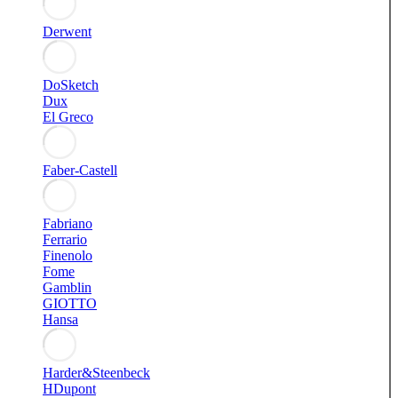
Derwent
DoSketch
Dux
El Greco
Faber-Castell
Fabriano
Ferrario
Finenolo
Fome
Gamblin
GIOTTO
Hansa
Harder&Steenbeck
HDupont