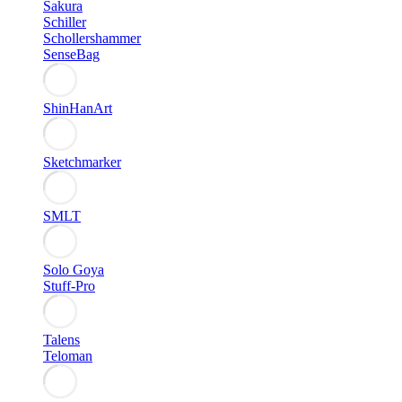
Sakura
Schiller
Schollershammer
SenseBag
ShinHanArt
Sketchmarker
SMLT
Solo Goya
Stuff-Pro
Talens
Teloman