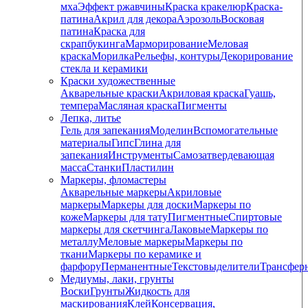
мха
Эффект ржавчины
Краска кракелюр
Краска-
патина
Акрил для декора
Аэрозоль
Восковая
патина
Краска для
скрапбукинга
Марморирование
Меловая
краска
Морилка
Рельефы, контуры
Декорирование
стекла и керамики
Краски художественные
Акварельные краски
Акриловая краска
Гуашь,
темпера
Масляная краска
Пигменты
Лепка, литье
Гель для запекания
Моделин
Вспомогательные
материалы
Гипс
Глина для
запекания
Инструменты
Самозатвердевающая
масса
Станки
Пластилин
Маркеры, фломастеры
Акварельные маркеры
Акриловые
маркеры
Маркеры для доски
Маркеры по
коже
Маркеры для тату
Пигментные
Cпиртовые
маркеры для скетчинга
Лаковые
Маркеры по
металлу
Меловые маркеры
Маркеры по
ткани
Маркеры по керамике и
фарфору
Перманентные
Текстовыделители
Трансфер
Медиумы, лаки, грунты
Воски
Грунты
Жидкость для
маскирования
Клей
Консервация,