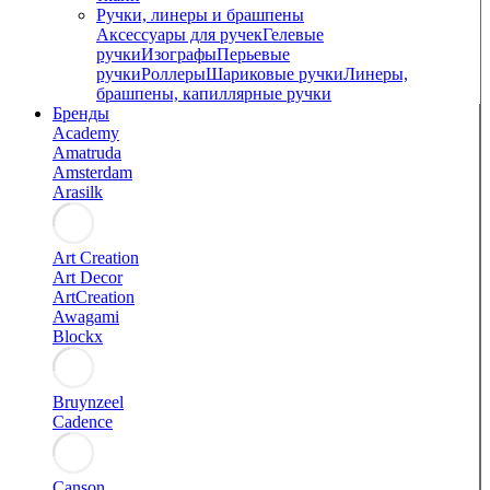
Ручки, линеры и брашпены
Аксессуары для ручек
Гелевые
ручки
Изографы
Перьевые
ручки
Роллеры
Шариковые ручки
Линеры,
брашпены, капиллярные ручки
Бренды
Academy
Amatruda
Amsterdam
Arasilk
Art Creation
Art Decor
ArtCreation
Awagami
Blockx
Bruynzeel
Cadence
Canson