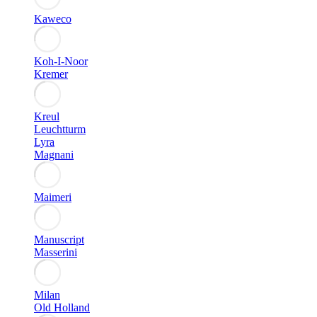
Kaweco
Koh-I-Noor
Kremer
Kreul
Leuchtturm
Lyra
Magnani
Maimeri
Manuscript
Masserini
Milan
Old Holland