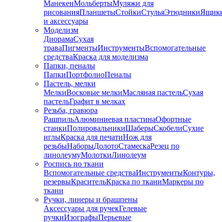
Манекен
Мольберты
Муляжи для
рисования
Планшеты
Стойки
Стулья
Этюдники
Ящик
и аксессуары
Моделизм
Диорама
Сухая
трава
Пигменты
Инструменты
Вспомогательные
средства
Краска для моделизма
Папки, пеналы
Папки
Портфолио
Пеналы
Пастель, мелки
Мелки
Восковые мелки
Масляная пастель
Сухая
пастель
Графит в мелках
Резьба, гравюра
Рашпиль
Алюминиевая пластина
Офортные
станки
Полировальники
Шаберы
Скобели
Сухие
иглы
Краска для печати
Нож для
резьбы
Наборы
Долото
Стамеска
Резец по
линолеуму
Молотки
Линолеум
Роспись по ткани
Вспомогательные средства
Инструменты
Контуры,
резервы
Краситель
Краска по ткани
Маркеры по
ткани
Ручки, линеры и брашпены
Аксессуары для ручек
Гелевые
ручки
Изографы
Перьевые