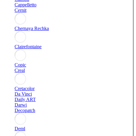
Cappelletto
Cernit
Chernaya Rechka
Clairefontaine
Copic
Creal
Cretacolor
Da Vinci
Daily ART
Darwi
Decopatch
Deml