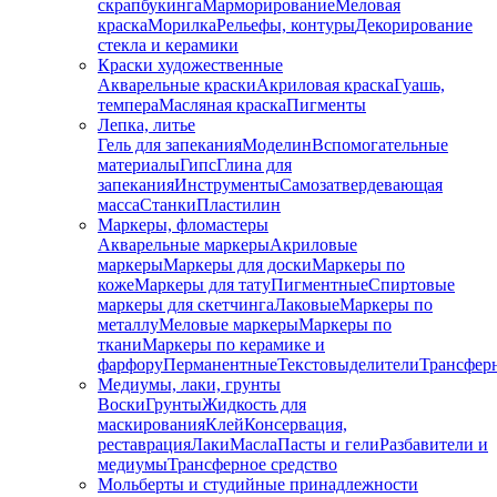
скрапбукинга
Марморирование
Меловая
краска
Морилка
Рельефы, контуры
Декорирование
стекла и керамики
Краски художественные
Акварельные краски
Акриловая краска
Гуашь,
темпера
Масляная краска
Пигменты
Лепка, литье
Гель для запекания
Моделин
Вспомогательные
материалы
Гипс
Глина для
запекания
Инструменты
Самозатвердевающая
масса
Станки
Пластилин
Маркеры, фломастеры
Акварельные маркеры
Акриловые
маркеры
Маркеры для доски
Маркеры по
коже
Маркеры для тату
Пигментные
Cпиртовые
маркеры для скетчинга
Лаковые
Маркеры по
металлу
Меловые маркеры
Маркеры по
ткани
Маркеры по керамике и
фарфору
Перманентные
Текстовыделители
Трансфер
Медиумы, лаки, грунты
Воски
Грунты
Жидкость для
маскирования
Клей
Консервация,
реставрация
Лаки
Масла
Пасты и гели
Разбавители и
медиумы
Трансферное средство
Мольберты и студийные принадлежности