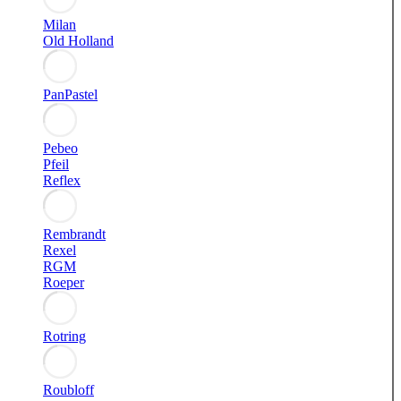
Milan
Old Holland
PanPastel
Pebeo
Pfeil
Reflex
Rembrandt
Rexel
RGM
Roeper
Rotring
Roubloff