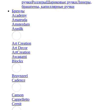
ручки
Роллеры
Шариковые ручки
Линеры,
брашпены, капиллярные ручки
Бренды
Academy
Amatruda
Amsterdam
Arasilk
Art Creation
Art Decor
ArtCreation
Awagami
Blockx
Bruynzeel
Cadence
Canson
Cappelletto
Cernit