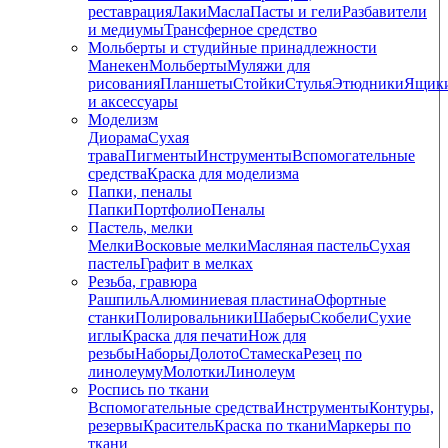
реставрация
Лаки
Масла
Пасты и гели
Разбавители
и медиумы
Трансферное средство
Мольберты и студийные принадлежности
Манекен
Мольберты
Муляжи для
рисования
Планшеты
Стойки
Стулья
Этюдники
Ящик
и аксессуары
Моделизм
Диорама
Сухая
трава
Пигменты
Инструменты
Вспомогательные
средства
Краска для моделизма
Папки, пеналы
Папки
Портфолио
Пеналы
Пастель, мелки
Мелки
Восковые мелки
Масляная пастель
Сухая
пастель
Графит в мелках
Резьба, гравюра
Рашпиль
Алюминиевая пластина
Офортные
станки
Полировальники
Шаберы
Скобели
Сухие
иглы
Краска для печати
Нож для
резьбы
Наборы
Долото
Стамеска
Резец по
линолеуму
Молотки
Линолеум
Роспись по ткани
Вспомогательные средства
Инструменты
Контуры,
резервы
Краситель
Краска по ткани
Маркеры по
ткани