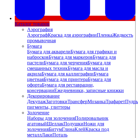
Каталог товаров
Аэрография
Аэрограф
Краска для аэрографии
Пленка
Жидкость
промывочная
Бумага
Бумага для акварели
Бумага для графики и
набросков
Бумага для маркеров
Бумага для
пастели
Бумага для черчения
Бумага для
смешанных техник
Бумага для масла и
акрила
Бумага для каллиграфии
Бумага
цветная
Бумага для принтера
Бумага для
офорта
Бумага для реставрации,
консервации
Ежедневники, записные книжки
Декорирование
Декупаж
Заготовки
Трансфер
Мозаика
Трафарет
Пудры
пигменты, глиттеры
Золочение
Наборы для золочения
Полировальник
агатовый
Шеллак
Подушки
Ножи для
золочения
Битум
Глина
Клей
Краска под
металл
Лаки
Поталь