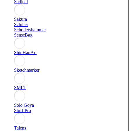
Sadipal
Sakura
Schiller
Schollershammer
SenseBag
ShinHanArt
Sketchmarker
SMLT
Solo Goya
Stuff-Pro
Talens