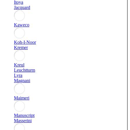
Itoya
Jacquard
Kaweco
Koh-I-Noor
Kremer
Kreul
Leuchtturm
Lyra
Magnani
Maimeri
Manuscript
Masserini