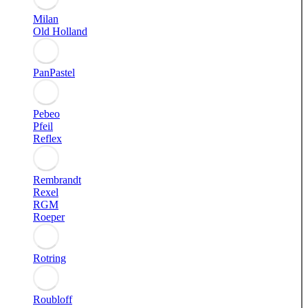
Milan
Old Holland
PanPastel
Pebeo
Pfeil
Reflex
Rembrandt
Rexel
RGM
Roeper
Rotring
Roubloff