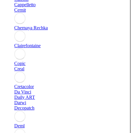
Cappelletto
Cernit
Chernaya Rechka
Clairefontaine
Copic
Creal
Cretacolor
Da Vinci
Daily ART
Darwi
Decopatch
Deml