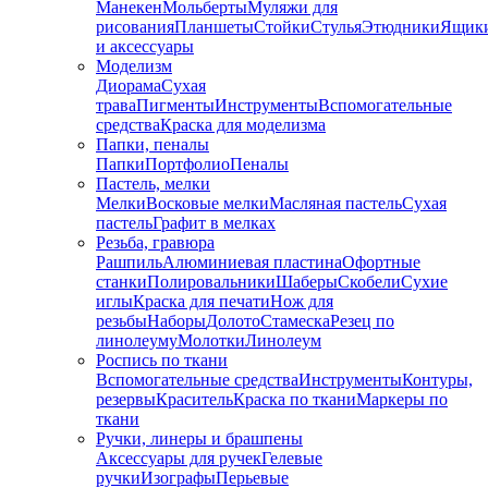
Манекен
Мольберты
Муляжи для
рисования
Планшеты
Стойки
Стулья
Этюдники
Ящик
и аксессуары
Моделизм
Диорама
Сухая
трава
Пигменты
Инструменты
Вспомогательные
средства
Краска для моделизма
Папки, пеналы
Папки
Портфолио
Пеналы
Пастель, мелки
Мелки
Восковые мелки
Масляная пастель
Сухая
пастель
Графит в мелках
Резьба, гравюра
Рашпиль
Алюминиевая пластина
Офортные
станки
Полировальники
Шаберы
Скобели
Сухие
иглы
Краска для печати
Нож для
резьбы
Наборы
Долото
Стамеска
Резец по
линолеуму
Молотки
Линолеум
Роспись по ткани
Вспомогательные средства
Инструменты
Контуры,
резервы
Краситель
Краска по ткани
Маркеры по
ткани
Ручки, линеры и брашпены
Аксессуары для ручек
Гелевые
ручки
Изографы
Перьевые