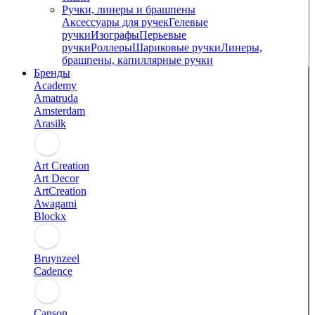
Ручки, линеры и брашпены
Аксессуары для ручек
Гелевые
ручки
Изографы
Перьевые
ручки
Роллеры
Шариковые ручки
Линеры,
брашпены, капиллярные ручки
Бренды
Academy
Amatruda
Amsterdam
Arasilk
Art Creation
Art Decor
ArtCreation
Awagami
Blockx
Bruynzeel
Cadence
Canson