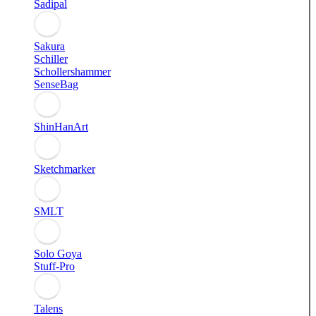
Sadipal
Sakura
Schiller
Schollershammer
SenseBag
ShinHanArt
Sketchmarker
SMLT
Solo Goya
Stuff-Pro
Talens