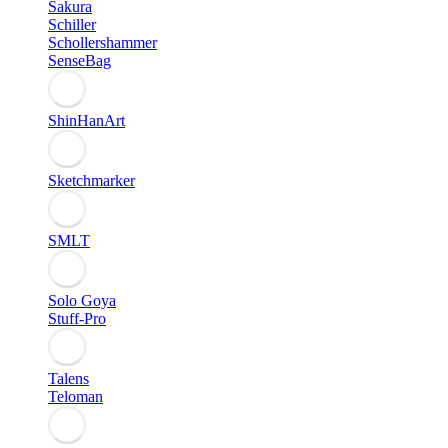
Sakura
Schiller
Schollershammer
SenseBag
ShinHanArt
Sketchmarker
SMLT
Solo Goya
Stuff-Pro
Talens
Teloman