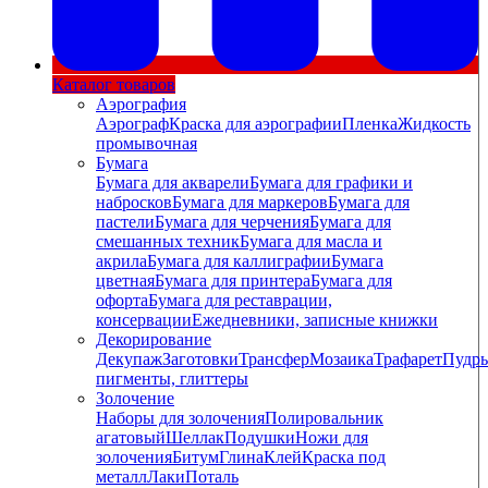
Каталог товаров
Аэрография
Аэрограф
Краска для аэрографии
Пленка
Жидкость
промывочная
Бумага
Бумага для акварели
Бумага для графики и
набросков
Бумага для маркеров
Бумага для
пастели
Бумага для черчения
Бумага для
смешанных техник
Бумага для масла и
акрила
Бумага для каллиграфии
Бумага
цветная
Бумага для принтера
Бумага для
офорта
Бумага для реставрации,
консервации
Ежедневники, записные книжки
Декорирование
Декупаж
Заготовки
Трансфер
Мозаика
Трафарет
Пудры
пигменты, глиттеры
Золочение
Наборы для золочения
Полировальник
агатовый
Шеллак
Подушки
Ножи для
золочения
Битум
Глина
Клей
Краска под
металл
Лаки
Поталь