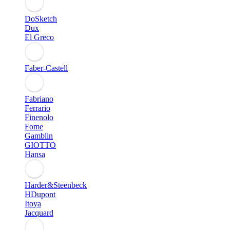
DoSketch
Dux
El Greco
Faber-Castell
Fabriano
Ferrario
Finenolo
Fome
Gamblin
GIOTTO
Hansa
Harder&Steenbeck
HDupont
Itoya
Jacquard