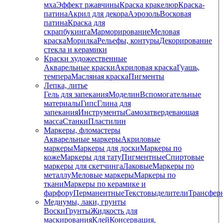
мха
Эффект ржавчины
Краска кракелюр
Краска-
патина
Акрил для декора
Аэрозоль
Восковая
патина
Краска для
скрапбукинга
Марморирование
Меловая
краска
Морилка
Рельефы, контуры
Декорирование
стекла и керамики
Краски художественные
Акварельные краски
Акриловая краска
Гуашь,
темпера
Масляная краска
Пигменты
Лепка, литье
Гель для запекания
Моделин
Вспомогательные
материалы
Гипс
Глина для
запекания
Инструменты
Самозатвердевающая
масса
Станки
Пластилин
Маркеры, фломастеры
Акварельные маркеры
Акриловые
маркеры
Маркеры для доски
Маркеры по
коже
Маркеры для тату
Пигментные
Cпиртовые
маркеры для скетчинга
Лаковые
Маркеры по
металлу
Меловые маркеры
Маркеры по
ткани
Маркеры по керамике и
фарфору
Перманентные
Текстовыделители
Трансфер
Медиумы, лаки, грунты
Воски
Грунты
Жидкость для
маскирования
Клей
Консервация,