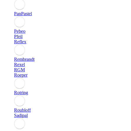
PanPastel
Pebeo
Pfeil
Reflex
Rembrandt
Rexel
RGM
Roeper
Rotring
Roubloff
Sadipal