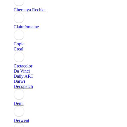
Chernaya Rechka
Clairefontaine
Copic
Creal
Cretacolor
Da Vinci
Daily ART
Darwi
Decopatch
Deml
Derwent