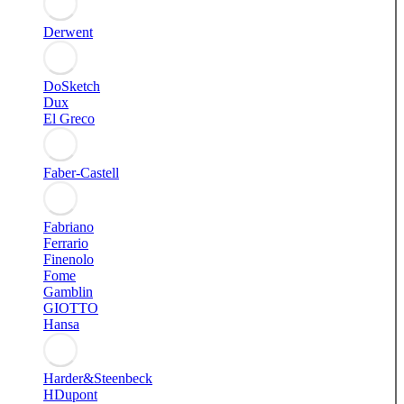
Derwent
DoSketch
Dux
El Greco
Faber-Castell
Fabriano
Ferrario
Finenolo
Fome
Gamblin
GIOTTO
Hansa
Harder&Steenbeck
HDupont