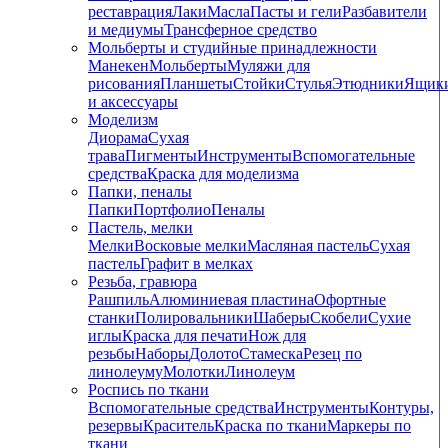
реставрация
Лаки
Масла
Пасты и гели
Разбавители
и медиумы
Трансферное средство
Мольберты и студийные принадлежности
Манекен
Мольберты
Муляжи для
рисования
Планшеты
Стойки
Стулья
Этюдники
Ящик
и аксессуары
Моделизм
Диорама
Сухая
трава
Пигменты
Инструменты
Вспомогательные
средства
Краска для моделизма
Папки, пеналы
Папки
Портфолио
Пеналы
Пастель, мелки
Мелки
Восковые мелки
Масляная пастель
Сухая
пастель
Графит в мелках
Резьба, гравюра
Рашпиль
Алюминиевая пластина
Офортные
станки
Полировальники
Шаберы
Скобели
Сухие
иглы
Краска для печати
Нож для
резьбы
Наборы
Долото
Стамеска
Резец по
линолеуму
Молотки
Линолеум
Роспись по ткани
Вспомогательные средства
Инструменты
Контуры,
резервы
Краситель
Краска по ткани
Маркеры по
ткани