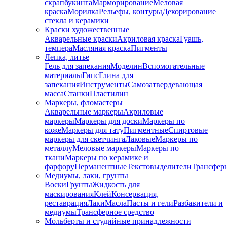
скрапбукинга
Марморирование
Меловая
краска
Морилка
Рельефы, контуры
Декорирование
стекла и керамики
Краски художественные
Акварельные краски
Акриловая краска
Гуашь,
темпера
Масляная краска
Пигменты
Лепка, литье
Гель для запекания
Моделин
Вспомогательные
материалы
Гипс
Глина для
запекания
Инструменты
Самозатвердевающая
масса
Станки
Пластилин
Маркеры, фломастеры
Акварельные маркеры
Акриловые
маркеры
Маркеры для доски
Маркеры по
коже
Маркеры для тату
Пигментные
Cпиртовые
маркеры для скетчинга
Лаковые
Маркеры по
металлу
Меловые маркеры
Маркеры по
ткани
Маркеры по керамике и
фарфору
Перманентные
Текстовыделители
Трансфер
Медиумы, лаки, грунты
Воски
Грунты
Жидкость для
маскирования
Клей
Консервация,
реставрация
Лаки
Масла
Пасты и гели
Разбавители и
медиумы
Трансферное средство
Мольберты и студийные принадлежности