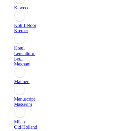
Kaweco
Koh-I-Noor
Kremer
Kreul
Leuchtturm
Lyra
Magnani
Maimeri
Manuscript
Masserini
Milan
Old Holland