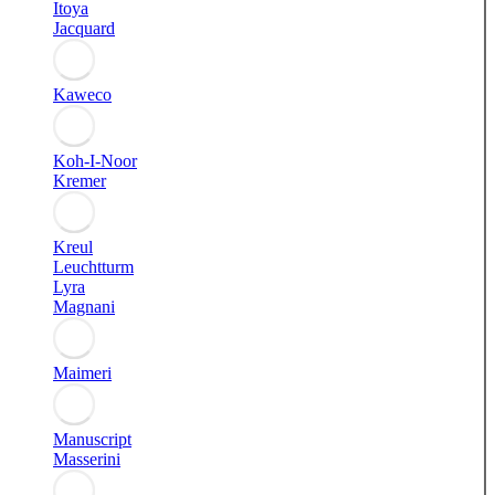
Itoya
Jacquard
Kaweco
Koh-I-Noor
Kremer
Kreul
Leuchtturm
Lyra
Magnani
Maimeri
Manuscript
Masserini