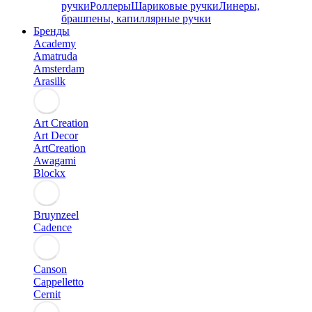
ручки
Роллеры
Шариковые ручки
Линеры,
брашпены, капиллярные ручки
Бренды
Academy
Amatruda
Amsterdam
Arasilk
Art Creation
Art Decor
ArtCreation
Awagami
Blockx
Bruynzeel
Cadence
Canson
Cappelletto
Cernit