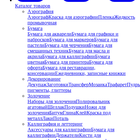
Каталог товаров
Аэрография
Аэрограф
Краска для аэрографии
Пленка
Жидкость
промывочная
Бумага
Бумага для акварели
Бумага для графики и
набросков
Бумага для маркеров
Бумага для
пастели
Бумага для черчения
Бумага для
смешанных техник
Бумага для масла и
акрила
Бумага для каллиграфии
Бумага
цветная
Бумага для принтера
Бумага для
офорта
Бумага для реставрации,
консервации
Ежедневники, записные книжки
Декорирование
Декупаж
Заготовки
Трансфер
Мозаика
Трафарет
Пудры
пигменты, глиттеры
Золочение
Наборы для золочения
Полировальник
агатовый
Шеллак
Подушки
Ножи для
золочения
Битум
Глина
Клей
Краска под
металл
Лаки
Поталь
Каллиграфия и леттеринг
Аксессуары для каллиграфии
Бумага для
каллиграфии
Держатели
Кисти для