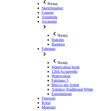
Назад
Sketchmarker
Canson
Amatruda
Awagami
Назад
Hakuho
Bamboo
Fabriano
Назад
Watercolour book
1264 Acquerello
Watercolour
Fabriano 5
Blocco per Artisti
Artistico Traditional White
Esportazione
Finenolo
Kreul
Magnani