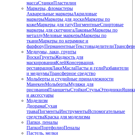
масса
Станки
Пластилин
Маркеры, фломастеры
Акварельные маркеры
Акриловые
маркеры
Маркеры для доски
Маркеры по
коже
Маркеры для тату
Пигментные
Cпиртовые
маркеры для скетчинга
Лаковые
Маркеры по
металлу
Меловые маркеры
Маркеры по
ткани
Маркеры по керамике и
фарфору
Перманентные
Текстовыделители
Трансфер
Медиумы, лаки, грунты
Воски
Грунты
Жидкость для
маскирования
Клей
Консервация,
реставрация
Лаки
Масла
Пасты и гели
Разбавители
и медиумы
Трансферное средство
Мольберты и студийные принадлежности
Манекен
Мольберты
Муляжи для
рисования
Планшеты
Стойки
Стулья
Этюдники
Ящик
и аксессуары
Моделизм
Диорама
Сухая
трава
Пигменты
Инструменты
Вспомогательные
средства
Краска для моделизма
Папки, пеналы
Папки
Портфолио
Пеналы
Пастель, мелки