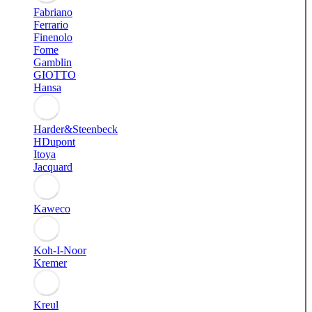
Fabriano
Ferrario
Finenolo
Fome
Gamblin
GIOTTO
Hansa
Harder&Steenbeck
HDupont
Itoya
Jacquard
Kaweco
Koh-I-Noor
Kremer
Kreul