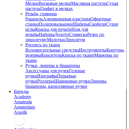
Мелки
Восковые мелки
Масляная пастель
Сухая
пастель
Графит в мелках
Резьба, гравюра
Рашпиль
Алюминиевая пластина
Офортные
станки
Полировальники
Шаберы
Скобели
Сухие
иглы
Краска для печати
Нож для
резьбы
Наборы
Долото
Стамеска
Резец по
линолеуму
Молотки
Линолеум
Роспись по ткани
Вспомогательные средства
Инструменты
Контуры,
резервы
Краситель
Краска по ткани
Маркеры по
ткани
Ручки, линеры и брашпены
Аксессуары для ручек
Гелевые
ручки
Изографы
Перьевые
ручки
Роллеры
Шариковые ручки
Линеры,
брашпены, капиллярные ручки
Бренды
Academy
Amatruda
Amsterdam
Arasilk