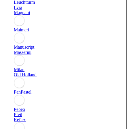
Leuchtturm
Lyra
Magnani
Maimeri
Manuscript
Masserini
Milan
Old Holland
PanPastel
Pebeo
Pfeil
Reflex