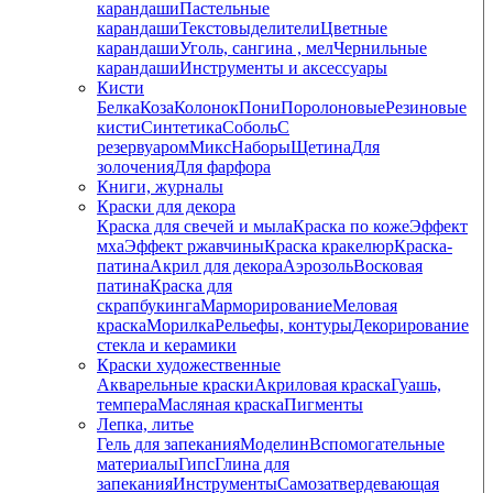
карандаши
Пастельные
карандаши
Текстовыделители
Цветные
карандаши
Уголь, сангина , мел
Чернильные
карандаши
Инструменты и аксессуары
Кисти
Белка
Коза
Колонок
Пони
Поролоновые
Резиновые
кисти
Синтетика
Соболь
С
резервуаром
Микс
Наборы
Щетина
Для
золочения
Для фарфора
Книги, журналы
Краски для декора
Краска для свечей и мыла
Краска по коже
Эффект
мха
Эффект ржавчины
Краска кракелюр
Краска-
патина
Акрил для декора
Аэрозоль
Восковая
патина
Краска для
скрапбукинга
Марморирование
Меловая
краска
Морилка
Рельефы, контуры
Декорирование
стекла и керамики
Краски художественные
Акварельные краски
Акриловая краска
Гуашь,
темпера
Масляная краска
Пигменты
Лепка, литье
Гель для запекания
Моделин
Вспомогательные
материалы
Гипс
Глина для
запекания
Инструменты
Самозатвердевающая