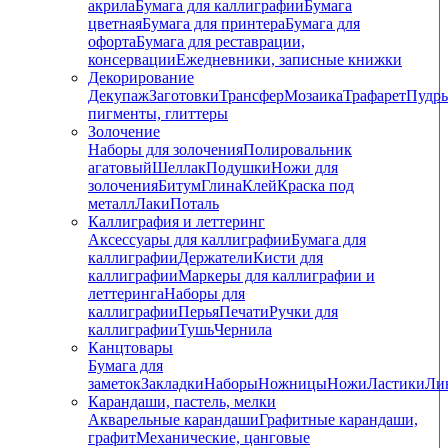
акрила
Бумага для каллиграфии
Бумага
цветная
Бумага для принтера
Бумага для
офорта
Бумага для реставрации,
консервации
Ежедневники, записные книжки
Декорирование
Декупаж
Заготовки
Трансфер
Мозаика
Трафарет
Пудры
пигменты, глиттеры
Золочение
Наборы для золочения
Полировальник
агатовый
Шеллак
Подушки
Ножи для
золочения
Битум
Глина
Клей
Краска под
металл
Лаки
Поталь
Каллиграфия и леттеринг
Аксессуары для каллиграфии
Бумага для
каллиграфии
Держатели
Кисти для
каллиграфии
Маркеры для каллиграфии и
леттеринга
Наборы для
каллиграфии
Перья
Печати
Ручки для
каллиграфии
Тушь
Чернила
Канцтовары
Бумага для
заметок
Закладки
Наборы
Ножницы
Ножи
Ластики
Ли
Карандаши, пастель, мелки
Акварельные карандаши
Графитные карандаши,
графит
Механические, цанговые