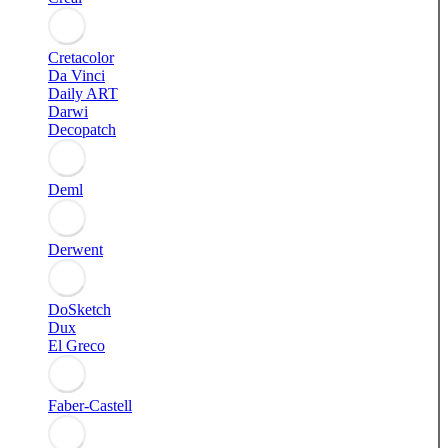
Cretacolor
Da Vinci
Daily ART
Darwi
Decopatch
Deml
Derwent
DoSketch
Dux
El Greco
Faber-Castell