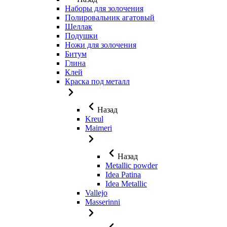
Наборы для золочения
Полировальник агатовый
Шеллак
Подушки
Ножи для золочения
Битум
Глина
Клей
Краска под металл
Назад
Kreul
Maimeri
Назад
Metallic powder
Idea Patina
Idea Metallic
Vallejo
Masserinni