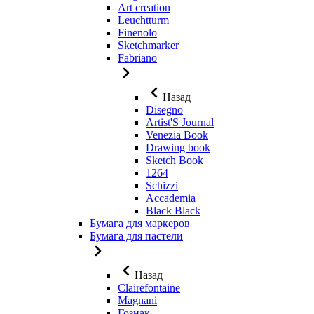
Art creation
Leuchtturm
Finenolo
Sketchmarker
Fabriano
Назад
Disegno
Artist'S Journal
Venezia Book
Drawing book
Sketch Book
1264
Schizzi
Accademia
Black Black
Бумага для маркеров
Бумага для пастели
Назад
Clairefontaine
Magnani
Гознак