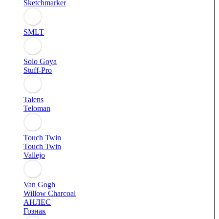
Sketchmarker
SMLT
Solo Goya
Stuff-Pro
Talens
Teloman
Touch Twin
Touch Twin
Vallejo
Van Gogh
Willow Charcoal
АНЛЕС
Гознак