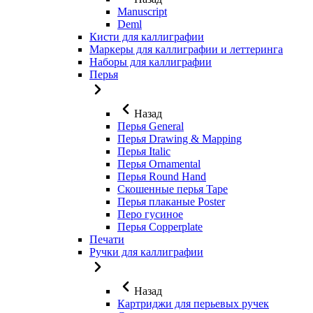
Manuscript
Deml
Кисти для каллиграфии
Маркеры для каллиграфии и леттеринга
Наборы для каллиграфии
Перья
Назад
Перья General
Перья Drawing & Mapping
Перья Italic
Перья Ornamental
Перья Round Hand
Скошенные перья Tape
Перья плаканые Poster
Перо гусиное
Перья Copperplate
Печати
Ручки для каллиграфии
Назад
Картриджи для перьевых ручек