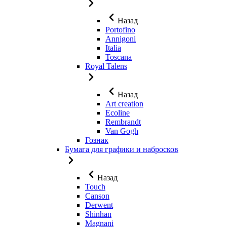
Назад
Portofino
Annigoni
Italia
Toscana
Royal Talens
Назад
Art creation
Ecoline
Rembrandt
Van Gogh
Гознак
Бумага для графики и набросков
Назад
Touch
Canson
Derwent
Shinhan
Magnani