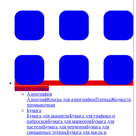
Каталог товаров
Аэрография
Аэрограф
Краска для аэрографии
Пленка
Жидкость
промывочная
Бумага
Бумага для акварели
Бумага для графики и
набросков
Бумага для маркеров
Бумага для
пастели
Бумага для черчения
Бумага для
смешанных техник
Бумага для масла и