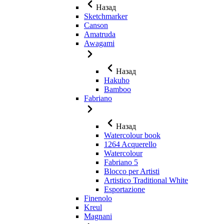
Назад
Sketchmarker
Canson
Amatruda
Awagami
Назад
Hakuho
Bamboo
Fabriano
Назад
Watercolour book
1264 Acquerello
Watercolour
Fabriano 5
Blocco per Artisti
Artistico Traditional White
Esportazione
Finenolo
Kreul
Magnani