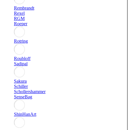
Rembrandt
Rexel
RGM
Roeper
Rotring
Roubloff
Sadipal
Sakura
Schiller
Schollershammer
SenseBag
ShinHanArt