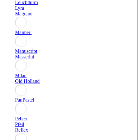
Leuchtturm
Lyra
Magnani
Maimeri
Manuscript
Masserini
Milan
Old Holland
PanPastel
Pebeo
Pfeil
Reflex