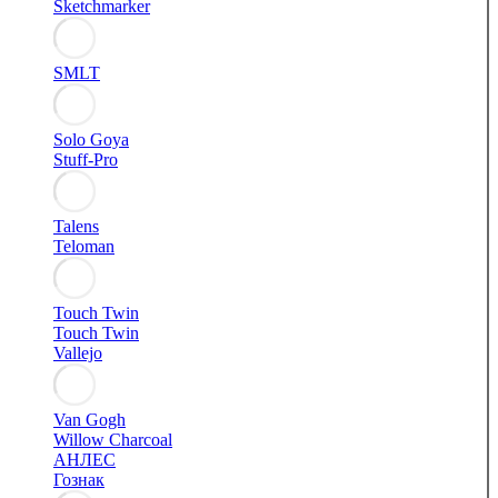
Sketchmarker
SMLT
Solo Goya
Stuff-Pro
Talens
Teloman
Touch Twin
Touch Twin
Vallejo
Van Gogh
Willow Charcoal
АНЛЕС
Гознак