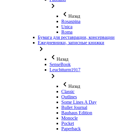
Назад
Rosaspina
Unica
Roma
Бумага для реставрации, консервации
Ежедневники, записные книжки
Назад
SenseBook
Leuchtturm1917
Назад
Classic
Outlines
Some Lines A Day
Bullet Journal
Bauhaus Edition
Monocle
Pocket
Paperback