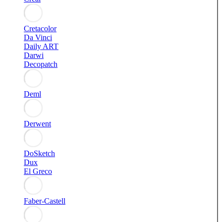
Cretacolor
Da Vinci
Daily ART
Darwi
Decopatch
Deml
Derwent
DoSketch
Dux
El Greco
Faber-Castell