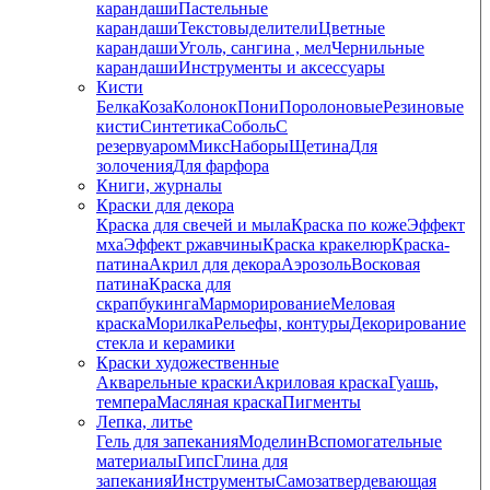
карандаши
Пастельные
карандаши
Текстовыделители
Цветные
карандаши
Уголь, сангина , мел
Чернильные
карандаши
Инструменты и аксессуары
Кисти
Белка
Коза
Колонок
Пони
Поролоновые
Резиновые
кисти
Синтетика
Соболь
С
резервуаром
Микс
Наборы
Щетина
Для
золочения
Для фарфора
Книги, журналы
Краски для декора
Краска для свечей и мыла
Краска по коже
Эффект
мха
Эффект ржавчины
Краска кракелюр
Краска-
патина
Акрил для декора
Аэрозоль
Восковая
патина
Краска для
скрапбукинга
Марморирование
Меловая
краска
Морилка
Рельефы, контуры
Декорирование
стекла и керамики
Краски художественные
Акварельные краски
Акриловая краска
Гуашь,
темпера
Масляная краска
Пигменты
Лепка, литье
Гель для запекания
Моделин
Вспомогательные
материалы
Гипс
Глина для
запекания
Инструменты
Самозатвердевающая