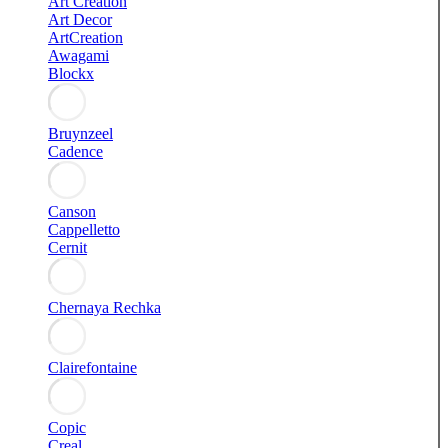
Art Creation
Art Decor
ArtCreation
Awagami
Blockx
Bruynzeel
Cadence
Canson
Cappelletto
Cernit
Chernaya Rechka
Clairefontaine
Copic
Creal