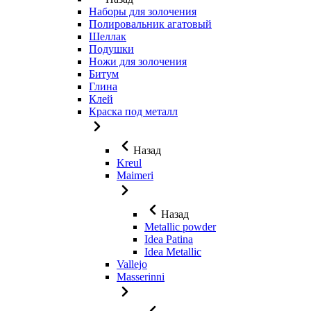
Наборы для золочения
Полировальник агатовый
Шеллак
Подушки
Ножи для золочения
Битум
Глина
Клей
Краска под металл
Назад
Kreul
Maimeri
Назад
Metallic powder
Idea Patina
Idea Metallic
Vallejo
Masserinni