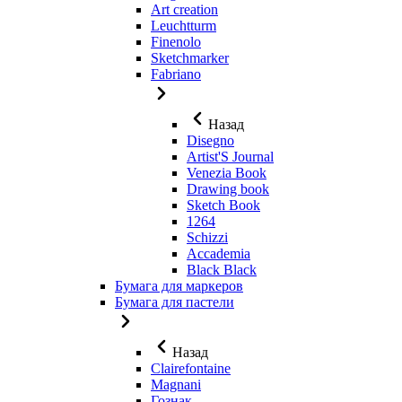
Art creation
Leuchtturm
Finenolo
Sketchmarker
Fabriano
Назад
Disegno
Artist'S Journal
Venezia Book
Drawing book
Sketch Book
1264
Schizzi
Accademia
Black Black
Бумага для маркеров
Бумага для пастели
Назад
Clairefontaine
Magnani
Гознак