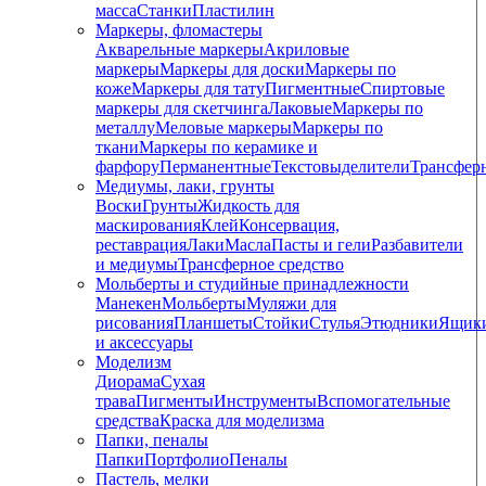
масса
Станки
Пластилин
Маркеры, фломастеры
Акварельные маркеры
Акриловые
маркеры
Маркеры для доски
Маркеры по
коже
Маркеры для тату
Пигментные
Cпиртовые
маркеры для скетчинга
Лаковые
Маркеры по
металлу
Меловые маркеры
Маркеры по
ткани
Маркеры по керамике и
фарфору
Перманентные
Текстовыделители
Трансфер
Медиумы, лаки, грунты
Воски
Грунты
Жидкость для
маскирования
Клей
Консервация,
реставрация
Лаки
Масла
Пасты и гели
Разбавители
и медиумы
Трансферное средство
Мольберты и студийные принадлежности
Манекен
Мольберты
Муляжи для
рисования
Планшеты
Стойки
Стулья
Этюдники
Ящик
и аксессуары
Моделизм
Диорама
Сухая
трава
Пигменты
Инструменты
Вспомогательные
средства
Краска для моделизма
Папки, пеналы
Папки
Портфолио
Пеналы
Пастель, мелки