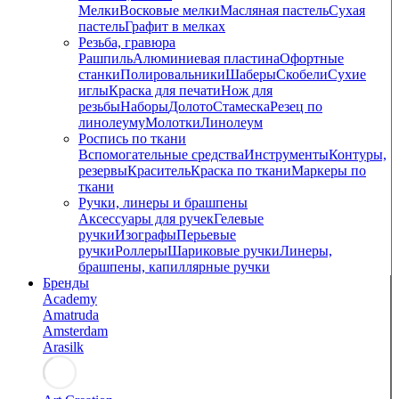
Мелки
Восковые мелки
Масляная пастель
Сухая
пастель
Графит в мелках
Резьба, гравюра
Рашпиль
Алюминиевая пластина
Офортные
станки
Полировальники
Шаберы
Скобели
Сухие
иглы
Краска для печати
Нож для
резьбы
Наборы
Долото
Стамеска
Резец по
линолеуму
Молотки
Линолеум
Роспись по ткани
Вспомогательные средства
Инструменты
Контуры,
резервы
Краситель
Краска по ткани
Маркеры по
ткани
Ручки, линеры и брашпены
Аксессуары для ручек
Гелевые
ручки
Изографы
Перьевые
ручки
Роллеры
Шариковые ручки
Линеры,
брашпены, капиллярные ручки
Бренды
Academy
Amatruda
Amsterdam
Arasilk