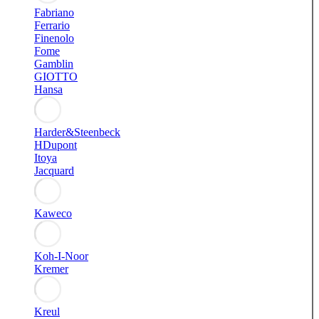
Fabriano
Ferrario
Finenolo
Fome
Gamblin
GIOTTO
Hansa
Harder&Steenbeck
HDupont
Itoya
Jacquard
Kaweco
Koh-I-Noor
Kremer
Kreul