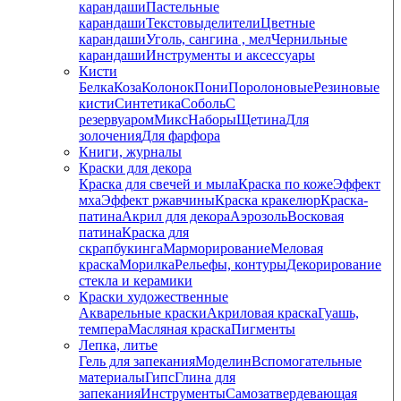
карандаши
Пастельные
карандаши
Текстовыделители
Цветные
карандаши
Уголь, сангина , мел
Чернильные
карандаши
Инструменты и аксессуары
Кисти
Белка
Коза
Колонок
Пони
Поролоновые
Резиновые
кисти
Синтетика
Соболь
С
резервуаром
Микс
Наборы
Щетина
Для
золочения
Для фарфора
Книги, журналы
Краски для декора
Краска для свечей и мыла
Краска по коже
Эффект
мха
Эффект ржавчины
Краска кракелюр
Краска-
патина
Акрил для декора
Аэрозоль
Восковая
патина
Краска для
скрапбукинга
Марморирование
Меловая
краска
Морилка
Рельефы, контуры
Декорирование
стекла и керамики
Краски художественные
Акварельные краски
Акриловая краска
Гуашь,
темпера
Масляная краска
Пигменты
Лепка, литье
Гель для запекания
Моделин
Вспомогательные
материалы
Гипс
Глина для
запекания
Инструменты
Самозатвердевающая