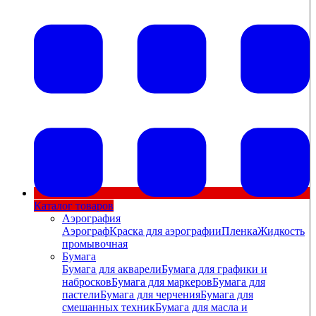
Каталог товаров
Аэрография
Аэрограф
Краска для аэрографии
Пленка
Жидкость
промывочная
Бумага
Бумага для акварели
Бумага для графики и
набросков
Бумага для маркеров
Бумага для
пастели
Бумага для черчения
Бумага для
смешанных техник
Бумага для масла и