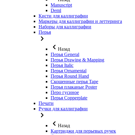
Manuscript
Deml
Кисти для каллиграфии
Маркеры для каллиграфии и леттеринга
Наборы для каллиграфии
Перья
Назад
Перья General
Перья Drawing & Mapping
Перья Italic
Перья Ornamental
Перья Round Hand
Скошенные перья Tape
Перья плаканые Poster
Перо гусиное
Перья Copperplate
Печати
Ручки для каллиграфии
Назад
Картриджи для перьевых ручек