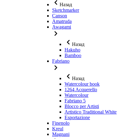
Назад
Sketchmarker
Canson
Amatruda
Awagami
Назад
Hakuho
Bamboo
Fabriano
Назад
Watercolour book
1264 Acquerello
Watercolour
Fabriano 5
Blocco per Artisti
Artistico Traditional White
Esportazione
Finenolo
Kreul
Magnani