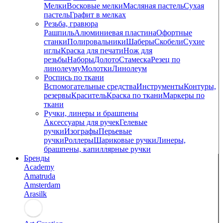
Мелки
Восковые мелки
Масляная пастель
Сухая
пастель
Графит в мелках
Резьба, гравюра
Рашпиль
Алюминиевая пластина
Офортные
станки
Полировальники
Шаберы
Скобели
Сухие
иглы
Краска для печати
Нож для
резьбы
Наборы
Долото
Стамеска
Резец по
линолеуму
Молотки
Линолеум
Роспись по ткани
Вспомогательные средства
Инструменты
Контуры,
резервы
Краситель
Краска по ткани
Маркеры по
ткани
Ручки, линеры и брашпены
Аксессуары для ручек
Гелевые
ручки
Изографы
Перьевые
ручки
Роллеры
Шариковые ручки
Линеры,
брашпены, капиллярные ручки
Бренды
Academy
Amatruda
Amsterdam
Arasilk