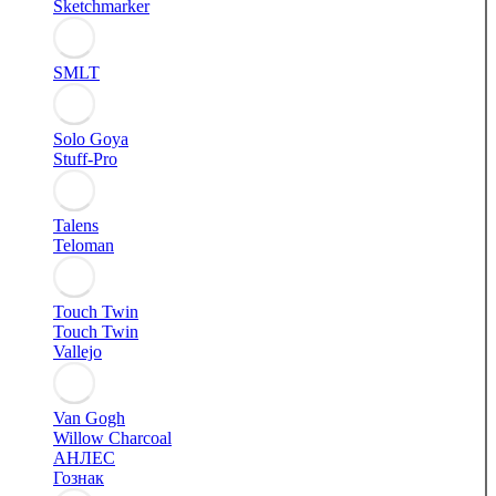
Sketchmarker
SMLT
Solo Goya
Stuff-Pro
Talens
Teloman
Touch Twin
Touch Twin
Vallejo
Van Gogh
Willow Charcoal
АНЛЕС
Гознак