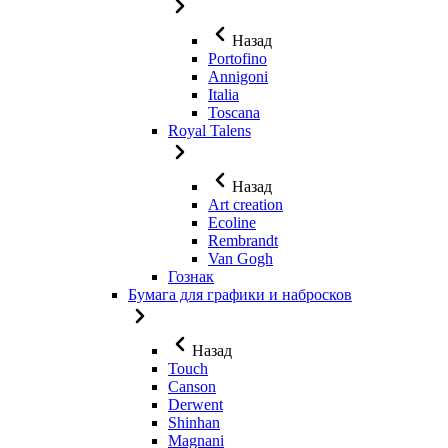
Назад
Portofino
Annigoni
Italia
Toscana
Royal Talens
Назад
Art creation
Ecoline
Rembrandt
Van Gogh
Гознак
Бумага для графики и набросков
Назад
Touch
Canson
Derwent
Shinhan
Magnani