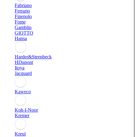
Fabriano
Ferrario
Finenolo
Fome
Gamblin
GIOTTO
Hansa
Harder&Steenbeck
HDupont
Itoya
Jacquard
Kaweco
Koh-I-Noor
Kremer
Kreul