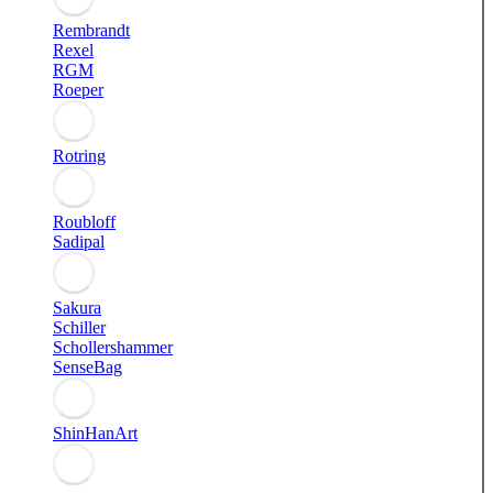
Rembrandt
Rexel
RGM
Roeper
Rotring
Roubloff
Sadipal
Sakura
Schiller
Schollershammer
SenseBag
ShinHanArt