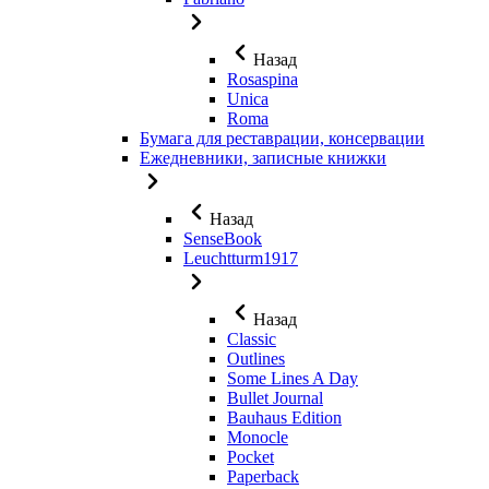
Назад
Rosaspina
Unica
Roma
Бумага для реставрации, консервации
Ежедневники, записные книжки
Назад
SenseBook
Leuchtturm1917
Назад
Classic
Outlines
Some Lines A Day
Bullet Journal
Bauhaus Edition
Monocle
Pocket
Paperback