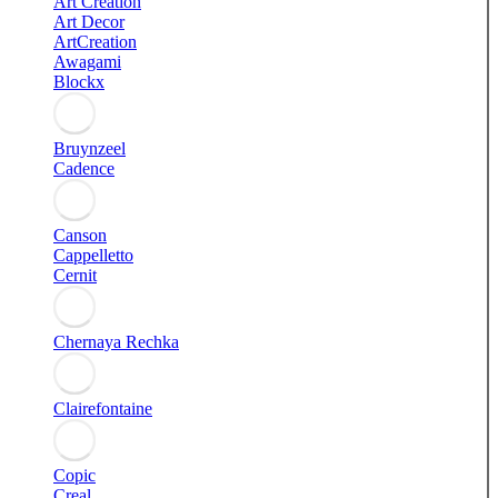
Art Creation
Art Decor
ArtCreation
Awagami
Blockx
Bruynzeel
Cadence
Canson
Cappelletto
Cernit
Chernaya Rechka
Clairefontaine
Copic
Creal