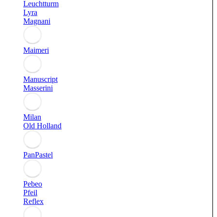
Leuchtturm
Lyra
Magnani
Maimeri
Manuscript
Masserini
Milan
Old Holland
PanPastel
Pebeo
Pfeil
Reflex