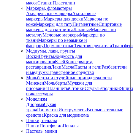
масса
Станки
Пластилин
Маркеры, фломастеры
Акварельные маркеры
Акриловые
маркеры
Маркеры для доски
Маркеры по
коже
Маркеры для тату
Пигментные
Cпиртовые
маркеры для скетчинга
Лаковые
Маркеры по
металлу
Меловые маркеры
Маркеры по
ткани
Маркеры по керамике и
фарфору
Перманентные
Текстовыделители
Трансфер
Медиумы, лаки, грунты
Воски
Грунты
Жидкость для
маскирования
Клей
Консервация,
реставрация
Лаки
Масла
Пасты и гели
Разбавители
и медиумы
Трансферное средство
Мольберты и студийные принадлежности
Манекен
Мольберты
Муляжи для
рисования
Планшеты
Стойки
Стулья
Этюдники
Ящик
и аксессуары
Моделизм
Диорама
Сухая
трава
Пигменты
Инструменты
Вспомогательные
средства
Краска для моделизма
Папки, пеналы
Папки
Портфолио
Пеналы
Пастель, мелки