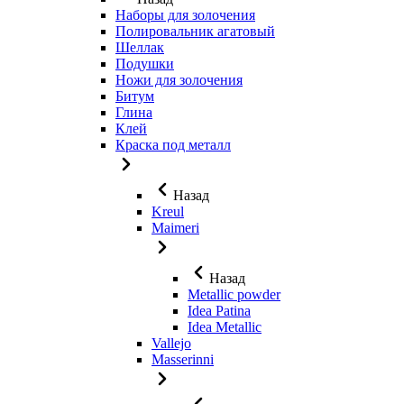
Наборы для золочения
Полировальник агатовый
Шеллак
Подушки
Ножи для золочения
Битум
Глина
Клей
Краска под металл
Назад
Kreul
Maimeri
Назад
Metallic powder
Idea Patina
Idea Metallic
Vallejo
Masserinni