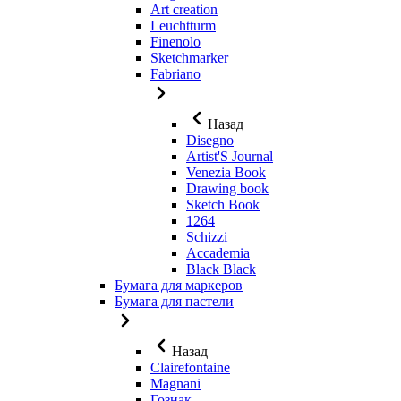
Art creation
Leuchtturm
Finenolo
Sketchmarker
Fabriano
Назад
Disegno
Artist'S Journal
Venezia Book
Drawing book
Sketch Book
1264
Schizzi
Accademia
Black Black
Бумага для маркеров
Бумага для пастели
Назад
Clairefontaine
Magnani
Гознак