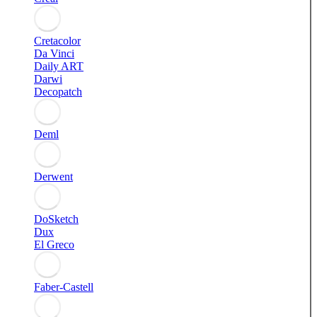
Cretacolor
Da Vinci
Daily ART
Darwi
Decopatch
Deml
Derwent
DoSketch
Dux
El Greco
Faber-Castell