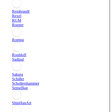
Rembrandt
Rexel
RGM
Roeper
Rotring
Roubloff
Sadipal
Sakura
Schiller
Schollershammer
SenseBag
ShinHanArt