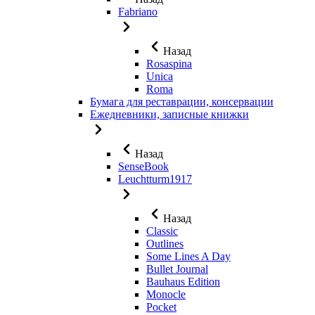
Fabriano
Назад
Rosaspina
Unica
Roma
Бумага для реставрации, консервации
Ежедневники, записные книжки
Назад
SenseBook
Leuchtturm1917
Назад
Classic
Outlines
Some Lines A Day
Bullet Journal
Bauhaus Edition
Monocle
Pocket