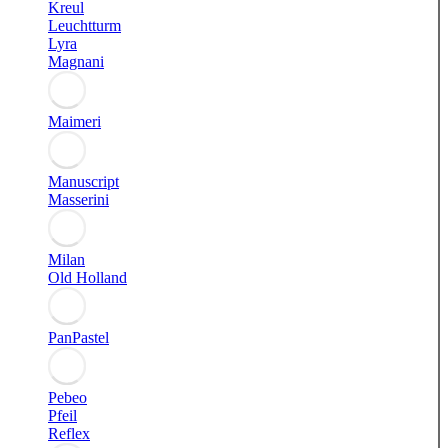
Kreul
Leuchtturm
Lyra
Magnani
Maimeri
Manuscript
Masserini
Milan
Old Holland
PanPastel
Pebeo
Pfeil
Reflex