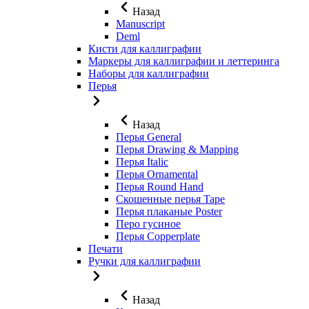
Назад
Manuscript
Deml
Кисти для каллиграфии
Маркеры для каллиграфии и леттеринга
Наборы для каллиграфии
Перья
Назад
Перья General
Перья Drawing & Mapping
Перья Italic
Перья Ornamental
Перья Round Hand
Скошенные перья Tape
Перья плаканые Poster
Перо гусиное
Перья Copperplate
Печати
Ручки для каллиграфии
Назад