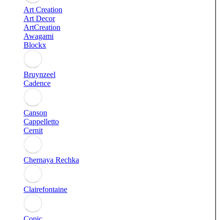
Art Creation
Art Decor
ArtCreation
Awagami
Blockx
Bruynzeel
Cadence
Canson
Cappelletto
Cernit
Chernaya Rechka
Clairefontaine
Copic