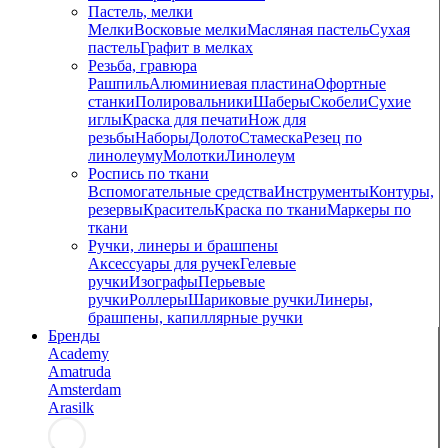
Пастель, мелки
Мелки
Восковые мелки
Масляная пастель
Сухая
пастель
Графит в мелках
Резьба, гравюра
Рашпиль
Алюминиевая пластина
Офортные
станки
Полировальники
Шаберы
Скобели
Сухие
иглы
Краска для печати
Нож для
резьбы
Наборы
Долото
Стамеска
Резец по
линолеуму
Молотки
Линолеум
Роспись по ткани
Вспомогательные средства
Инструменты
Контуры,
резервы
Краситель
Краска по ткани
Маркеры по
ткани
Ручки, линеры и брашпены
Аксессуары для ручек
Гелевые
ручки
Изографы
Перьевые
ручки
Роллеры
Шариковые ручки
Линеры,
брашпены, капиллярные ручки
Бренды
Academy
Amatruda
Amsterdam
Arasilk