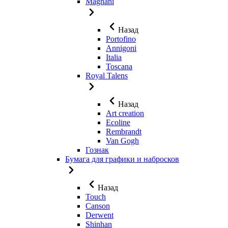
Magnani
Назад
Portofino
Annigoni
Italia
Toscana
Royal Talens
Назад
Art creation
Ecoline
Rembrandt
Van Gogh
Гознак
Бумага для графики и набросков
Назад
Touch
Canson
Derwent
Shinhan