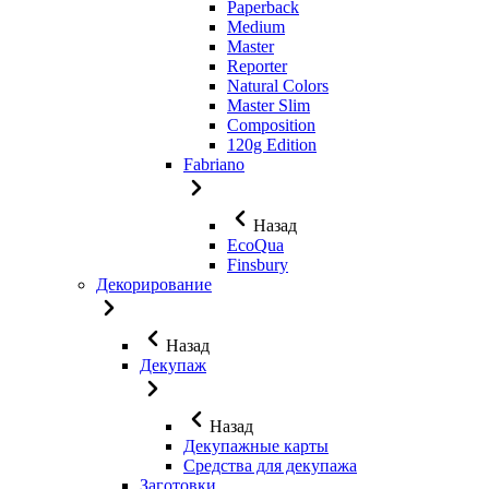
Paperback
Medium
Master
Reporter
Natural Colors
Master Slim
Composition
120g Edition
Fabriano
Назад
EcoQua
Finsbury
Декорирование
Назад
Декупаж
Назад
Декупажные карты
Средства для декупажа
Заготовки