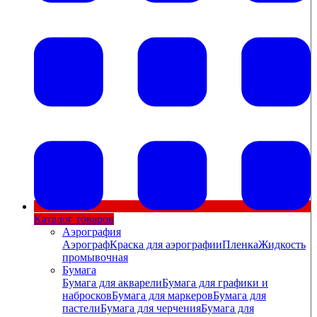
Каталог товаров
Аэрография
Аэрограф
Краска для аэрографии
Пленка
Жидкость
промывочная
Бумага
Бумага для акварели
Бумага для графики и
набросков
Бумага для маркеров
Бумага для
пастели
Бумага для черчения
Бумага для