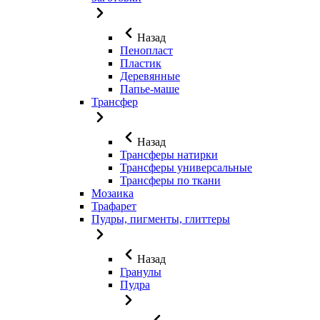
Назад
Пенопласт
Пластик
Деревянные
Папье-маше
Трансфер
Назад
Трансферы натирки
Трансферы универсальные
Трансферы по ткани
Мозаика
Трафарет
Пудры, пигменты, глиттеры
Назад
Гранулы
Пудра