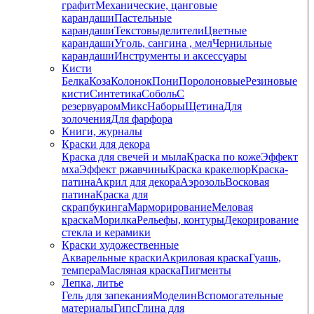
графит
Механические, цанговые
карандаши
Пастельные
карандаши
Текстовыделители
Цветные
карандаши
Уголь, сангина , мел
Чернильные
карандаши
Инструменты и аксессуары
Кисти
Белка
Коза
Колонок
Пони
Поролоновые
Резиновые
кисти
Синтетика
Соболь
С
резервуаром
Микс
Наборы
Щетина
Для
золочения
Для фарфора
Книги, журналы
Краски для декора
Краска для свечей и мыла
Краска по коже
Эффект
мха
Эффект ржавчины
Краска кракелюр
Краска-
патина
Акрил для декора
Аэрозоль
Восковая
патина
Краска для
скрапбукинга
Марморирование
Меловая
краска
Морилка
Рельефы, контуры
Декорирование
стекла и керамики
Краски художественные
Акварельные краски
Акриловая краска
Гуашь,
темпера
Масляная краска
Пигменты
Лепка, литье
Гель для запекания
Моделин
Вспомогательные
материалы
Гипс
Глина для