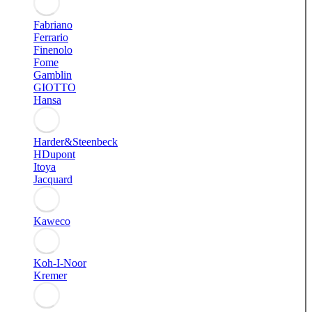
Fabriano
Ferrario
Finenolo
Fome
Gamblin
GIOTTO
Hansa
Harder&Steenbeck
HDupont
Itoya
Jacquard
Kaweco
Koh-I-Noor
Kremer