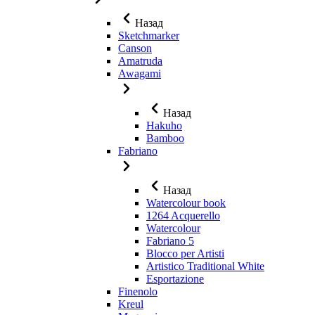
Назад
Sketchmarker
Canson
Amatruda
Awagami
Назад
Hakuho
Bamboo
Fabriano
Назад
Watercolour book
1264 Acquerello
Watercolour
Fabriano 5
Blocco per Artisti
Artistico Traditional White
Esportazione
Finenolo
Kreul