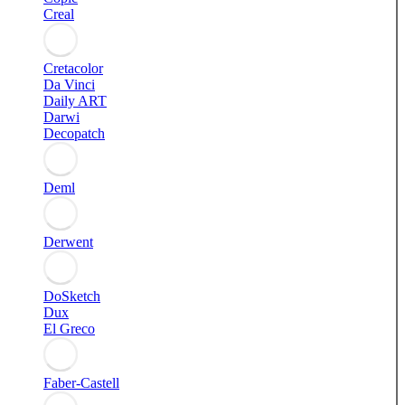
Creal
Cretacolor
Da Vinci
Daily ART
Darwi
Decopatch
Deml
Derwent
DoSketch
Dux
El Greco
Faber-Castell