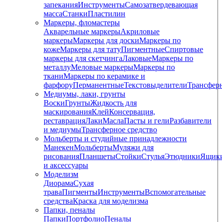
запекания
Инструменты
Самозатвердевающая
масса
Станки
Пластилин
Маркеры, фломастеры
Акварельные маркеры
Акриловые
маркеры
Маркеры для доски
Маркеры по
коже
Маркеры для тату
Пигментные
Cпиртовые
маркеры для скетчинга
Лаковые
Маркеры по
металлу
Меловые маркеры
Маркеры по
ткани
Маркеры по керамике и
фарфору
Перманентные
Текстовыделители
Трансфер
Медиумы, лаки, грунты
Воски
Грунты
Жидкость для
маскирования
Клей
Консервация,
реставрация
Лаки
Масла
Пасты и гели
Разбавители
и медиумы
Трансферное средство
Мольберты и студийные принадлежности
Манекен
Мольберты
Муляжи для
рисования
Планшеты
Стойки
Стулья
Этюдники
Ящик
и аксессуары
Моделизм
Диорама
Сухая
трава
Пигменты
Инструменты
Вспомогательные
средства
Краска для моделизма
Папки, пеналы
Папки
Портфолио
Пеналы