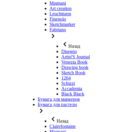
Magnani
Art creation
Leuchtturm
Finenolo
Sketchmarker
Fabriano
Назад
Disegno
Artist'S Journal
Venezia Book
Drawing book
Sketch Book
1264
Schizzi
Accademia
Black Black
Бумага для маркеров
Бумага для пастели
Назад
Clairefontaine
Magnani