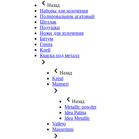
Назад
Наборы для золочения
Полировальник агатовый
Шеллак
Подушки
Ножи для золочения
Битум
Глина
Клей
Краска под металл
Назад
Kreul
Maimeri
Назад
Metallic powder
Idea Patina
Idea Metallic
Vallejo
Masserinni