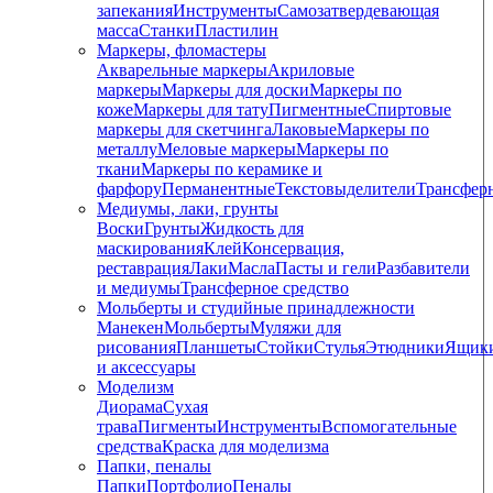
запекания
Инструменты
Самозатвердевающая
масса
Станки
Пластилин
Маркеры, фломастеры
Акварельные маркеры
Акриловые
маркеры
Маркеры для доски
Маркеры по
коже
Маркеры для тату
Пигментные
Cпиртовые
маркеры для скетчинга
Лаковые
Маркеры по
металлу
Меловые маркеры
Маркеры по
ткани
Маркеры по керамике и
фарфору
Перманентные
Текстовыделители
Трансфер
Медиумы, лаки, грунты
Воски
Грунты
Жидкость для
маскирования
Клей
Консервация,
реставрация
Лаки
Масла
Пасты и гели
Разбавители
и медиумы
Трансферное средство
Мольберты и студийные принадлежности
Манекен
Мольберты
Муляжи для
рисования
Планшеты
Стойки
Стулья
Этюдники
Ящик
и аксессуары
Моделизм
Диорама
Сухая
трава
Пигменты
Инструменты
Вспомогательные
средства
Краска для моделизма
Папки, пеналы
Папки
Портфолио
Пеналы