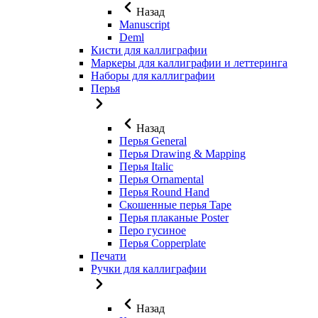
Назад
Manuscript
Deml
Кисти для каллиграфии
Маркеры для каллиграфии и леттеринга
Наборы для каллиграфии
Перья
Назад
Перья General
Перья Drawing & Mapping
Перья Italic
Перья Ornamental
Перья Round Hand
Скошенные перья Tape
Перья плаканые Poster
Перо гусиное
Перья Copperplate
Печати
Ручки для каллиграфии
Назад