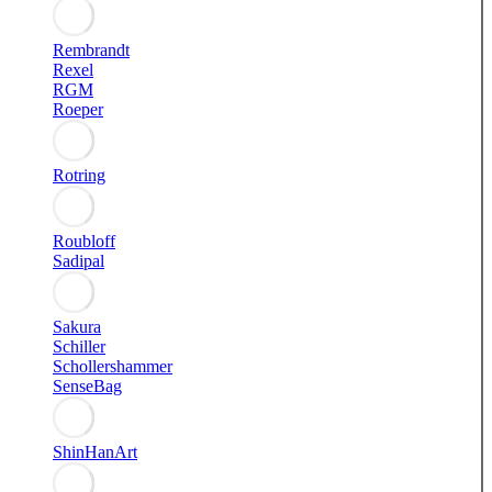
Rembrandt
Rexel
RGM
Roeper
Rotring
Roubloff
Sadipal
Sakura
Schiller
Schollershammer
SenseBag
ShinHanArt