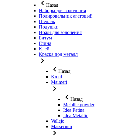
Назад
Наборы для золочения
Полировальник агатовый
Шеллак
Подушки
Ножи для золочения
Битум
Глина
Клей
Краска под металл
Назад
Kreul
Maimeri
Назад
Metallic powder
Idea Patina
Idea Metallic
Vallejo
Masserinni