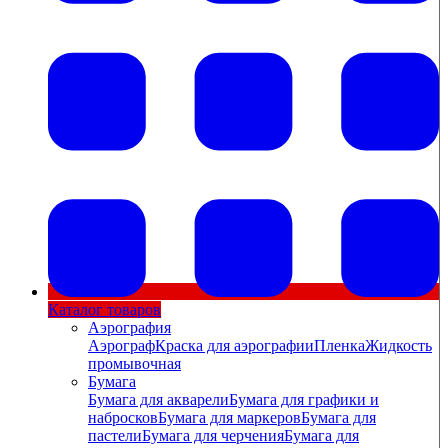
Каталог товаров
Аэрография
Аэрограф
Краска для аэрографии
Пленка
Жидкость
промывочная
Бумага
Бумага для акварели
Бумага для графики и
набросков
Бумага для маркеров
Бумага для
пастели
Бумага для черчения
Бумага для