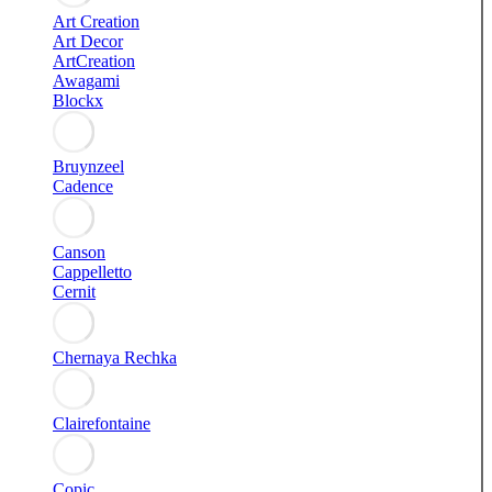
Art Creation
Art Decor
ArtCreation
Awagami
Blockx
Bruynzeel
Cadence
Canson
Cappelletto
Cernit
Chernaya Rechka
Clairefontaine
Copic