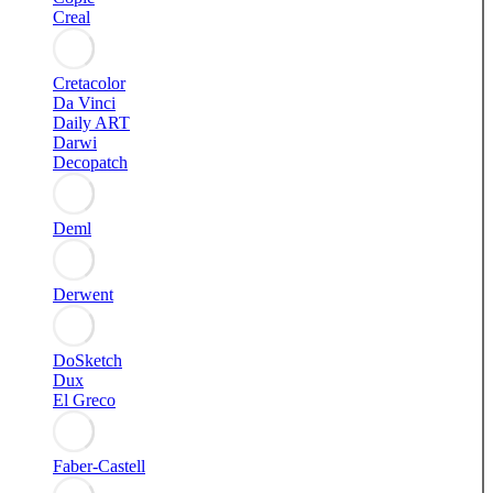
Creal
Cretacolor
Da Vinci
Daily ART
Darwi
Decopatch
Deml
Derwent
DoSketch
Dux
El Greco
Faber-Castell