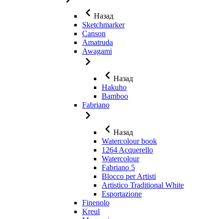
Назад
Sketchmarker
Canson
Amatruda
Awagami
Назад
Hakuho
Bamboo
Fabriano
Назад
Watercolour book
1264 Acquerello
Watercolour
Fabriano 5
Blocco per Artisti
Artistico Traditional White
Esportazione
Finenolo
Kreul