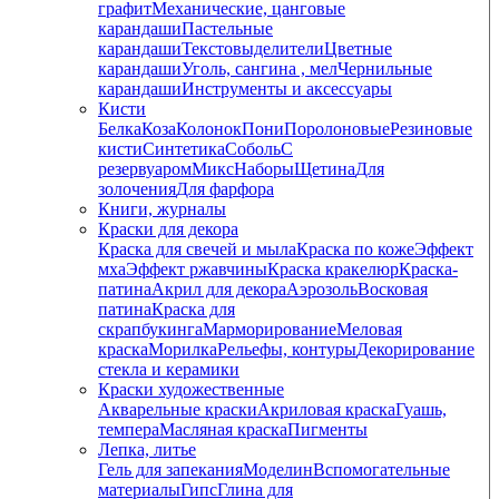
графит
Механические, цанговые
карандаши
Пастельные
карандаши
Текстовыделители
Цветные
карандаши
Уголь, сангина , мел
Чернильные
карандаши
Инструменты и аксессуары
Кисти
Белка
Коза
Колонок
Пони
Поролоновые
Резиновые
кисти
Синтетика
Соболь
С
резервуаром
Микс
Наборы
Щетина
Для
золочения
Для фарфора
Книги, журналы
Краски для декора
Краска для свечей и мыла
Краска по коже
Эффект
мха
Эффект ржавчины
Краска кракелюр
Краска-
патина
Акрил для декора
Аэрозоль
Восковая
патина
Краска для
скрапбукинга
Марморирование
Меловая
краска
Морилка
Рельефы, контуры
Декорирование
стекла и керамики
Краски художественные
Акварельные краски
Акриловая краска
Гуашь,
темпера
Масляная краска
Пигменты
Лепка, литье
Гель для запекания
Моделин
Вспомогательные
материалы
Гипс
Глина для