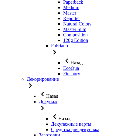
Paperback
Medium
Master
Reporter
Natural Colors
Master Slim
Composition
120g Edition
Fabriano
Назад
EcoQua
Finsbury
Декорирование
Назад
Декупаж
Назад
Декупажные карты
Средства для декупажа
Заготовки