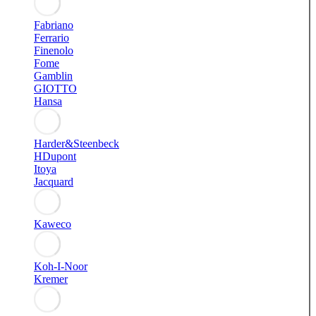
Fabriano
Ferrario
Finenolo
Fome
Gamblin
GIOTTO
Hansa
Harder&Steenbeck
HDupont
Itoya
Jacquard
Kaweco
Koh-I-Noor
Kremer