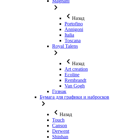
Magnani
Назад
Portofino
Annigoni
Italia
Toscana
Royal Talens
Назад
Art creation
Ecoline
Rembrandt
Van Gogh
Гознак
Бумага для графики и набросков
Назад
Touch
Canson
Derwent
Shinhan