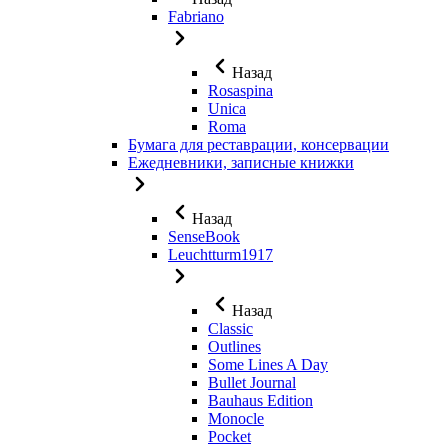
Fabriano
Назад
Rosaspina
Unica
Roma
Бумага для реставрации, консервации
Ежедневники, записные книжки
Назад
SenseBook
Leuchtturm1917
Назад
Classic
Outlines
Some Lines A Day
Bullet Journal
Bauhaus Edition
Monocle
Pocket