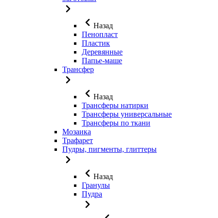
Назад
Пенопласт
Пластик
Деревянные
Папье-маше
Трансфер
Назад
Трансферы натирки
Трансферы универсальные
Трансферы по ткани
Мозаика
Трафарет
Пудры, пигменты, глиттеры
Назад
Гранулы
Пудра