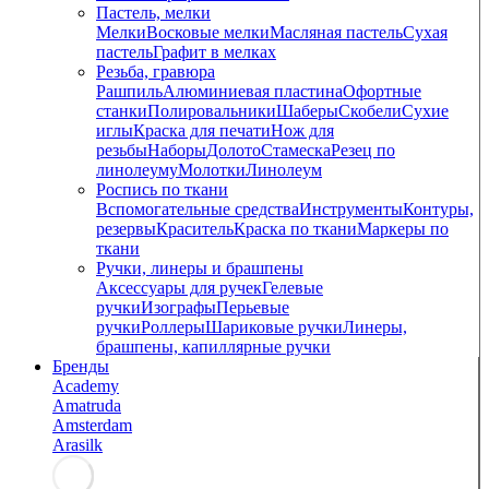
Пастель, мелки
Мелки
Восковые мелки
Масляная пастель
Сухая
пастель
Графит в мелках
Резьба, гравюра
Рашпиль
Алюминиевая пластина
Офортные
станки
Полировальники
Шаберы
Скобели
Сухие
иглы
Краска для печати
Нож для
резьбы
Наборы
Долото
Стамеска
Резец по
линолеуму
Молотки
Линолеум
Роспись по ткани
Вспомогательные средства
Инструменты
Контуры,
резервы
Краситель
Краска по ткани
Маркеры по
ткани
Ручки, линеры и брашпены
Аксессуары для ручек
Гелевые
ручки
Изографы
Перьевые
ручки
Роллеры
Шариковые ручки
Линеры,
брашпены, капиллярные ручки
Бренды
Academy
Amatruda
Amsterdam
Arasilk