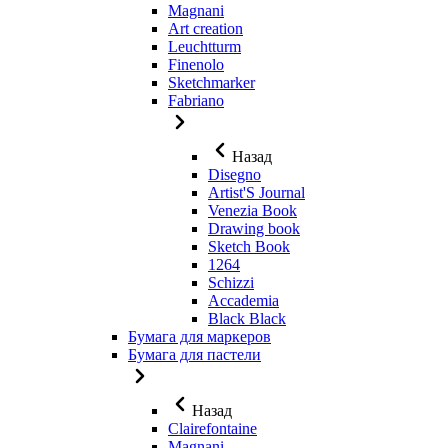
Magnani
Art creation
Leuchtturm
Finenolo
Sketchmarker
Fabriano
Назад
Disegno
Artist'S Journal
Venezia Book
Drawing book
Sketch Book
1264
Schizzi
Accademia
Black Black
Бумага для маркеров
Бумага для пастели
Назад
Clairefontaine
Magnani