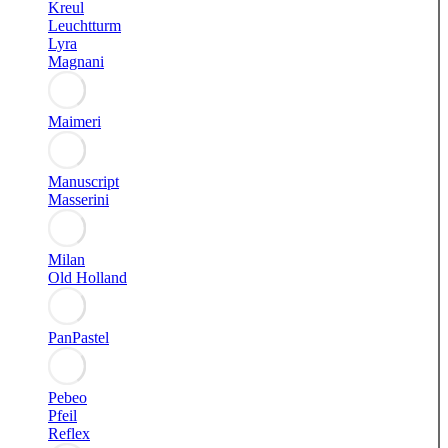
Kreul
Leuchtturm
Lyra
Magnani
Maimeri
Manuscript
Masserini
Milan
Old Holland
PanPastel
Pebeo
Pfeil
Reflex