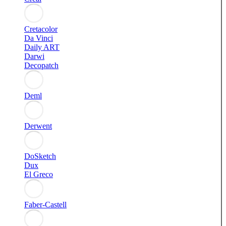
Cretacolor
Da Vinci
Daily ART
Darwi
Decopatch
Deml
Derwent
DoSketch
Dux
El Greco
Faber-Castell