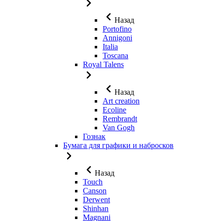
Назад
Portofino
Annigoni
Italia
Toscana
Royal Talens
Назад
Art creation
Ecoline
Rembrandt
Van Gogh
Гознак
Бумага для графики и набросков
Назад
Touch
Canson
Derwent
Shinhan
Magnani