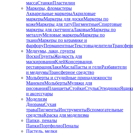
масса
Станки
Пластилин
Маркеры, фломастеры
Акварельные маркеры
Акриловые
маркеры
Маркеры для доски
Маркеры по
коже
Маркеры для тату
Пигментные
Cпиртовые
маркеры для скетчинга
Лаковые
Маркеры по
металлу
Меловые маркеры
Маркеры по
ткани
Маркеры по керамике и
фарфору
Перманентные
Текстовыделители
Трансфер
Медиумы, лаки, грунты
Воски
Грунты
Жидкость для
маскирования
Клей
Консервация,
реставрация
Лаки
Масла
Пасты и гели
Разбавители
и медиумы
Трансферное средство
Мольберты и студийные принадлежности
Манекен
Мольберты
Муляжи для
рисования
Планшеты
Стойки
Стулья
Этюдники
Ящик
и аксессуары
Моделизм
Диорама
Сухая
трава
Пигменты
Инструменты
Вспомогательные
средства
Краска для моделизма
Папки, пеналы
Папки
Портфолио
Пеналы
Пастель, мелки