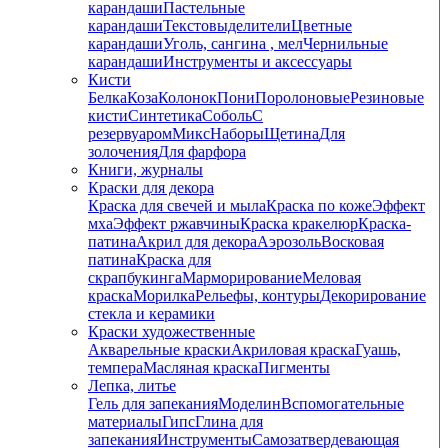
карандаши
Пастельные
карандаши
Текстовыделители
Цветные
карандаши
Уголь, сангина , мел
Чернильные
карандаши
Инструменты и аксессуары
Кисти
Белка
Коза
Колонок
Пони
Поролоновые
Резиновые
кисти
Синтетика
Соболь
С
резервуаром
Микс
Наборы
Щетина
Для
золочения
Для фарфора
Книги, журналы
Краски для декора
Краска для свечей и мыла
Краска по коже
Эффект
мха
Эффект ржавчины
Краска кракелюр
Краска-
патина
Акрил для декора
Аэрозоль
Восковая
патина
Краска для
скрапбукинга
Марморирование
Меловая
краска
Морилка
Рельефы, контуры
Декорирование
стекла и керамики
Краски художественные
Акварельные краски
Акриловая краска
Гуашь,
темпера
Масляная краска
Пигменты
Лепка, литье
Гель для запекания
Моделин
Вспомогательные
материалы
Гипс
Глина для
запекания
Инструменты
Самозатвердевающая