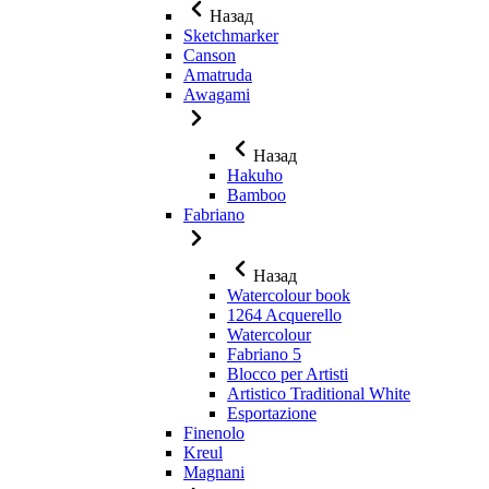
Назад
Sketchmarker
Canson
Amatruda
Awagami
Назад
Hakuho
Bamboo
Fabriano
Назад
Watercolour book
1264 Acquerello
Watercolour
Fabriano 5
Blocco per Artisti
Artistico Traditional White
Esportazione
Finenolo
Kreul
Magnani