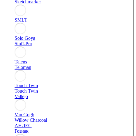
Sketchmarker
SMLT
Solo Goya
Stuff-Pro
Talens
Teloman
Touch Twin
Touch Twin
Vallejo
Van Gogh
Willow Charcoal
АНЛЕС
Гознак