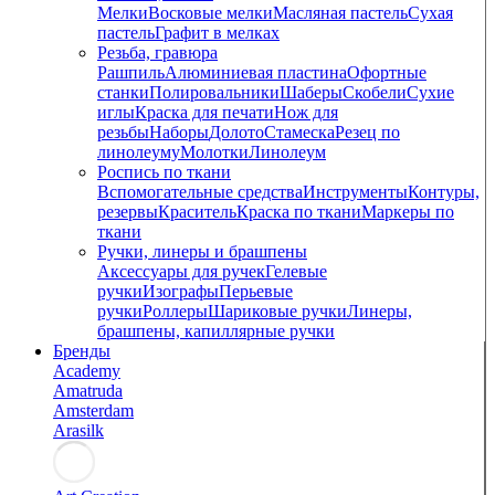
Мелки
Восковые мелки
Масляная пастель
Сухая
пастель
Графит в мелках
Резьба, гравюра
Рашпиль
Алюминиевая пластина
Офортные
станки
Полировальники
Шаберы
Скобели
Сухие
иглы
Краска для печати
Нож для
резьбы
Наборы
Долото
Стамеска
Резец по
линолеуму
Молотки
Линолеум
Роспись по ткани
Вспомогательные средства
Инструменты
Контуры,
резервы
Краситель
Краска по ткани
Маркеры по
ткани
Ручки, линеры и брашпены
Аксессуары для ручек
Гелевые
ручки
Изографы
Перьевые
ручки
Роллеры
Шариковые ручки
Линеры,
брашпены, капиллярные ручки
Бренды
Academy
Amatruda
Amsterdam
Arasilk