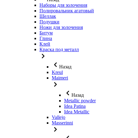
Наборы для золочения
Полировальник агатовый
Шеллак
Подушки
Ножи для золочения
Битум
Глина
Клей
Краска под металл
Назад
Kreul
Maimeri
Назад
Metallic powder
Idea Patina
Idea Metallic
Vallejo
Masserinni