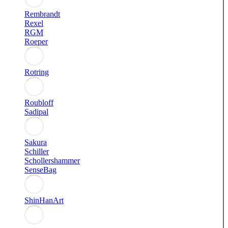
Rembrandt
Rexel
RGM
Roeper
Rotring
Roubloff
Sadipal
Sakura
Schiller
Schollershammer
SenseBag
ShinHanArt