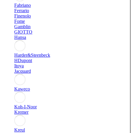
Fabriano
Ferrario
Finenolo
Fome
Gamblin
GIOTTO
Hansa
Harder&Steenbeck
HDupont
Itoya
Jacquard
Kaweco
Koh-I-Noor
Kremer
Kreul