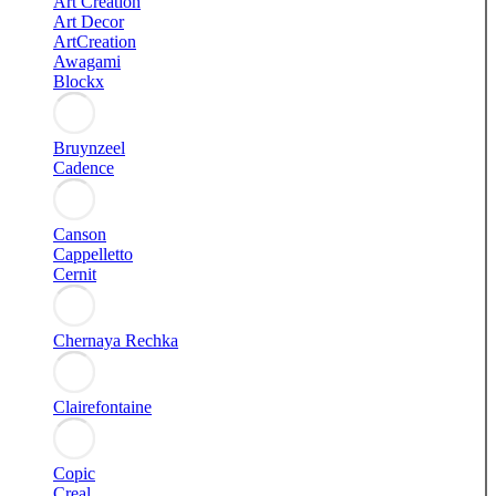
Art Creation
Art Decor
ArtCreation
Awagami
Blockx
Bruynzeel
Cadence
Canson
Cappelletto
Cernit
Chernaya Rechka
Clairefontaine
Copic
Creal