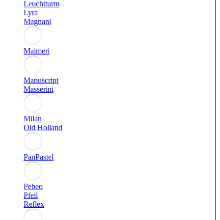
Leuchtturm
Lyra
Magnani
Maimeri
Manuscript
Masserini
Milan
Old Holland
PanPastel
Pebeo
Pfeil
Reflex