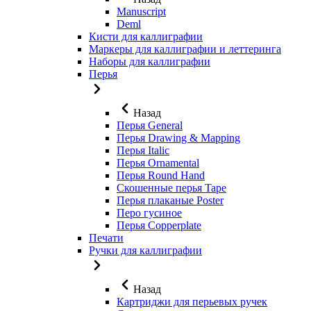
Manuscript
Deml
Кисти для каллиграфии
Маркеры для каллиграфии и леттеринга
Наборы для каллиграфии
Перья
Назад
Перья General
Перья Drawing & Mapping
Перья Italic
Перья Ornamental
Перья Round Hand
Скошенные перья Tape
Перья плаканые Poster
Перо гусиное
Перья Copperplate
Печати
Ручки для каллиграфии
Назад
Картриджи для перьевых ручек