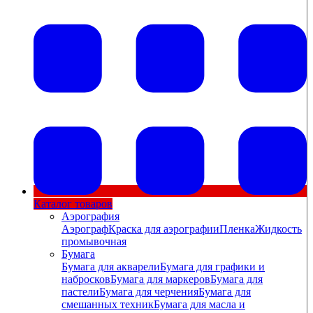
Каталог товаров
Аэрография
Аэрограф
Краска для аэрографии
Пленка
Жидкость
промывочная
Бумага
Бумага для акварели
Бумага для графики и
набросков
Бумага для маркеров
Бумага для
пастели
Бумага для черчения
Бумага для
смешанных техник
Бумага для масла и