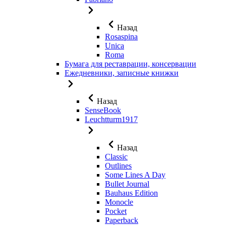
Назад
Rosaspina
Unica
Roma
Бумага для реставрации, консервации
Ежедневники, записные книжки
Назад
SenseBook
Leuchtturm1917
Назад
Classic
Outlines
Some Lines A Day
Bullet Journal
Bauhaus Edition
Monocle
Pocket
Paperback