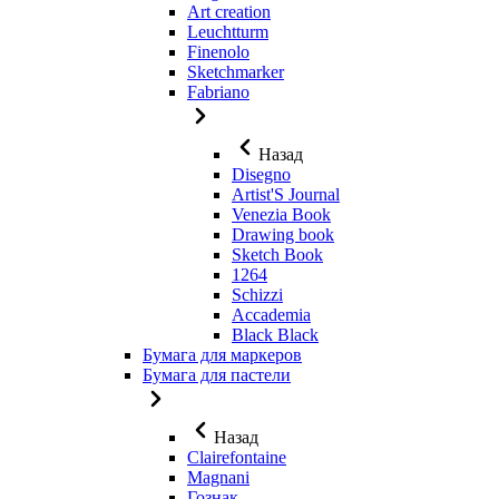
Art creation
Leuchtturm
Finenolo
Sketchmarker
Fabriano
Назад
Disegno
Artist'S Journal
Venezia Book
Drawing book
Sketch Book
1264
Schizzi
Accademia
Black Black
Бумага для маркеров
Бумага для пастели
Назад
Clairefontaine
Magnani
Гознак