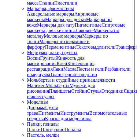
масса
Станки
Пластилин
Маркеры, фломастеры
Акварельные маркеры
Акриловые
маркеры
Маркеры для доски
Маркеры по
коже
Маркеры для тату
Пигментные
Cпиртовые
маркеры для скетчинга
Лаковые
Маркеры по
металлу
Меловые маркеры
Маркеры по
ткани
Маркеры по керамике и
фарфору
Перманентные
Текстовыделители
Трансфер
Медиумы, лаки, грунты
Воски
Грунты
Жидкость для
маскирования
Клей
Консервация,
реставрация
Лаки
Масла
Пасты и гели
Разбавители
и медиумы
Трансферное средство
Мольберты и студийные принадлежности
Манекен
Мольберты
Муляжи для
рисования
Планшеты
Стойки
Стулья
Этюдники
Ящик
и аксессуары
Моделизм
Диорама
Сухая
трава
Пигменты
Инструменты
Вспомогательные
средства
Краска для моделизма
Папки, пеналы
Папки
Портфолио
Пеналы
Пастель, мелки