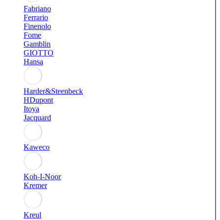
Fabriano
Ferrario
Finenolo
Fome
Gamblin
GIOTTO
Hansa
Harder&Steenbeck
HDupont
Itoya
Jacquard
Kaweco
Koh-I-Noor
Kremer
Kreul