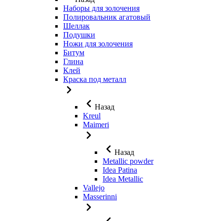
Наборы для золочения
Полировальник агатовый
Шеллак
Подушки
Ножи для золочения
Битум
Глина
Клей
Краска под металл
Назад
Kreul
Maimeri
Назад
Metallic powder
Idea Patina
Idea Metallic
Vallejo
Masserinni