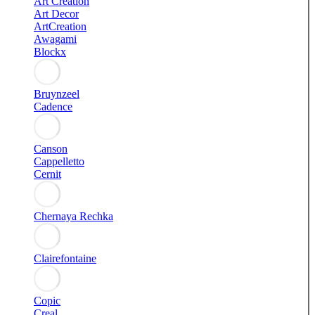
Art Creation
Art Decor
ArtCreation
Awagami
Blockx
Bruynzeel
Cadence
Canson
Cappelletto
Cernit
Chernaya Rechka
Clairefontaine
Copic
Creal