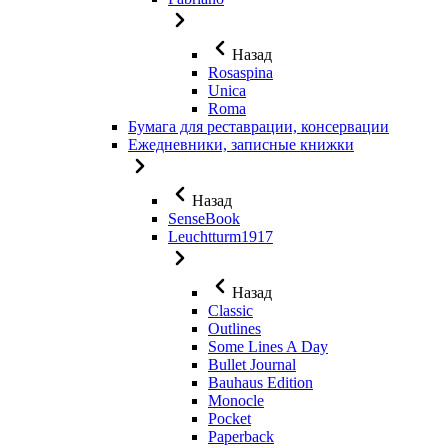
Назад
Rosaspina
Unica
Roma
Бумага для реставрации, консервации
Ежедневники, записные книжки
Назад
SenseBook
Leuchtturm1917
Назад
Classic
Outlines
Some Lines A Day
Bullet Journal
Bauhaus Edition
Monocle
Pocket
Paperback