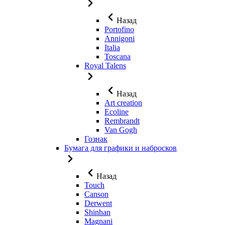
Назад
Portofino
Annigoni
Italia
Toscana
Royal Talens
Назад
Art creation
Ecoline
Rembrandt
Van Gogh
Гознак
Бумага для графики и набросков
Назад
Touch
Canson
Derwent
Shinhan
Magnani