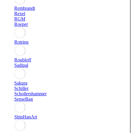
Rembrandt
Rexel
RGM
Roeper
Rotring
Roubloff
Sadipal
Sakura
Schiller
Schollershammer
SenseBag
ShinHanArt