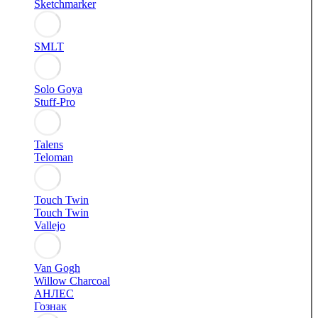
Sketchmarker
SMLT
Solo Goya
Stuff-Pro
Talens
Teloman
Touch Twin
Touch Twin
Vallejo
Van Gogh
Willow Charcoal
АНЛЕС
Гознак