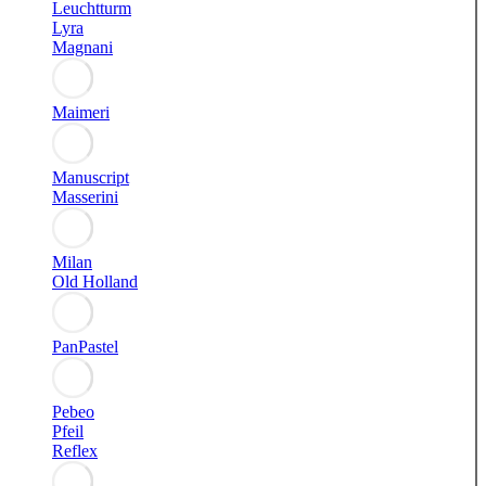
Leuchtturm
Lyra
Magnani
Maimeri
Manuscript
Masserini
Milan
Old Holland
PanPastel
Pebeo
Pfeil
Reflex