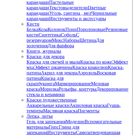
карандаши
Пастельные
карандаши
Текстовыделители
Цветные
карандаши
Уголь, сангина , мел
Чернильные
карандаши
Инструменты и аксессуары
Кисти
Белка
Коза
Колонок
Пони
Поролоновые
Резиновые
кисти
Синтетика
Соболь
С
резервуаром
Микс
Наборы
Щетина
Для
золочения
Для фарфора
Книги, журналы
Краски для декора
Краска для свечей и мыла
Краска по коже
Эффект
мха
Эффект ржавчины
Краска кракелюр
Краска-
патина
Акрил для декора
Аэрозоль
Восковая
патина
Краска для
скрапбукинга
Марморирование
Меловая
краска
Морилка
Рельефы, контуры
Декорирование
стекла и керамики
Краски художественные
Акварельные краски
Акриловая краска
Гуашь,
темпера
Масляная краска
Пигменты
Лепка, литье
Гель для запекания
Моделин
Вспомогательные
материалы
Гипс
Глина для
запекания
Инструменты
Самозатвердевающая