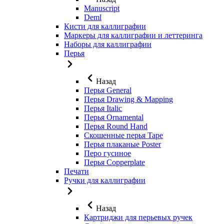
Manuscript
Deml
Кисти для каллиграфии
Маркеры для каллиграфии и леттеринга
Наборы для каллиграфии
Перья
Назад
Перья General
Перья Drawing & Mapping
Перья Italic
Перья Ornamental
Перья Round Hand
Скошенные перья Tape
Перья плаканые Poster
Перо гусиное
Перья Copperplate
Печати
Ручки для каллиграфии
Назад
Картриджи для перьевых ручек