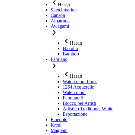
Назад
Sketchmarker
Canson
Amatruda
Awagami
Назад
Hakuho
Bamboo
Fabriano
Назад
Watercolour book
1264 Acquerello
Watercolour
Fabriano 5
Blocco per Artisti
Artistico Traditional White
Esportazione
Finenolo
Kreul
Magnani