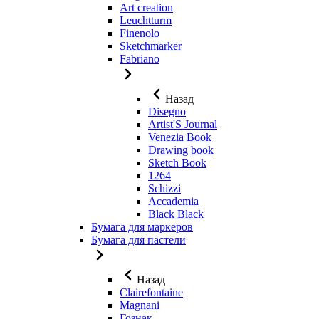
Art creation
Leuchtturm
Finenolo
Sketchmarker
Fabriano
Назад
Disegno
Artist'S Journal
Venezia Book
Drawing book
Sketch Book
1264
Schizzi
Accademia
Black Black
Бумага для маркеров
Бумага для пастели
Назад
Clairefontaine
Magnani
Гознак