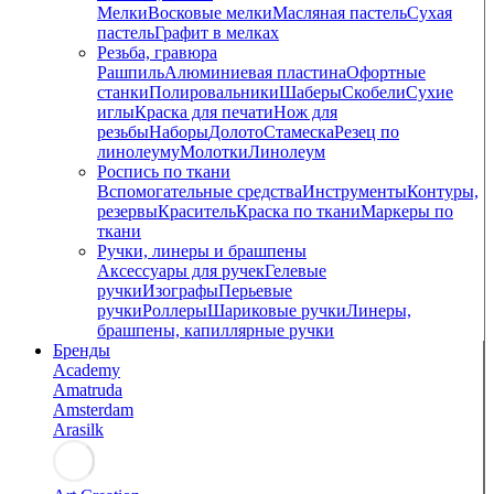
Мелки
Восковые мелки
Масляная пастель
Сухая
пастель
Графит в мелках
Резьба, гравюра
Рашпиль
Алюминиевая пластина
Офортные
станки
Полировальники
Шаберы
Скобели
Сухие
иглы
Краска для печати
Нож для
резьбы
Наборы
Долото
Стамеска
Резец по
линолеуму
Молотки
Линолеум
Роспись по ткани
Вспомогательные средства
Инструменты
Контуры,
резервы
Краситель
Краска по ткани
Маркеры по
ткани
Ручки, линеры и брашпены
Аксессуары для ручек
Гелевые
ручки
Изографы
Перьевые
ручки
Роллеры
Шариковые ручки
Линеры,
брашпены, капиллярные ручки
Бренды
Academy
Amatruda
Amsterdam
Arasilk