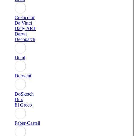
Cretacolor
Da Vinci
Daily ART
Darwi
Decopatch
Deml
Derwent
DoSketch
Dux
El Greco
Faber-Castell