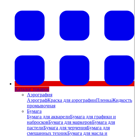
Каталог товаров
Аэрография
Аэрограф
Краска для аэрографии
Пленка
Жидкость
промывочная
Бумага
Бумага для акварели
Бумага для графики и
набросков
Бумага для маркеров
Бумага для
пастели
Бумага для черчения
Бумага для
смешанных техник
Бумага для масла и