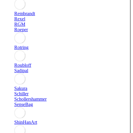
Rembrandt
Rexel
RGM
Roeper
Rotring
Roubloff
Sadipal
Sakura
Schiller
Schollershammer
SenseBag
ShinHanArt