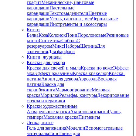
графит
Механические, цанговые
карандаши
Пастельные
карандаши
Текстовыделители
Цветные
карандаши
Уголь, сангина , мел
Чернильные
карандаши
Инструменты и аксессуары
Кисти
Белка
Коза
Колонок
Пони
Поролоновые
Резиновые
кисти
Синтетика
Соболь
С
резервуаром
Микс
Наборы
Щетина
Для
золочения
Для фарфора
Книги, журналы
Краски для декора
Краска для свечей и мыла
Краска по коже
Эффект
мха
Эффект ржавчины
Краска кракелюр
Краска-
патина
Акрил для декора
Аэрозоль
Восковая
патина
Краска для
скрапбукинга
Марморирование
Меловая
краска
Морилка
Рельефы, контуры
Декорирование
стекла и керамики
Краски художественные
Акварельные краски
Акриловая краска
Гуашь,
темпера
Масляная краска
Пигменты
Лепка, литье
Гель для запекания
Моделин
Вспомогательные
материалы
Гипс
Глина для