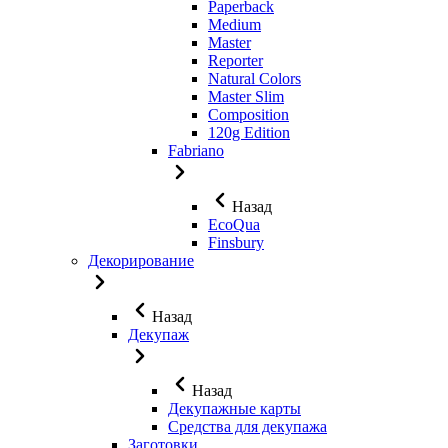
Paperback
Medium
Master
Reporter
Natural Colors
Master Slim
Composition
120g Edition
Fabriano
Назад
EcoQua
Finsbury
Декорирование
Назад
Декупаж
Назад
Декупажные карты
Средства для декупажа
Заготовки