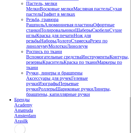
Пастель, мелки
Мелки
Восковые мелки
Масляная пастель
Сухая
пастель
Графит в мелках
Резьба, гравюра
Рашпиль
Алюминиевая пластина
Офортные
станки
Полировальники
Шаберы
Скобели
Сухие
иглы
Краска для печати
Нож для
резьбы
Наборы
Долото
Стамеска
Резец по
линолеуму
Молотки
Линолеум
Роспись по ткани
Вспомогательные средства
Инструменты
Контуры,
резервы
Краситель
Краска по ткани
Маркеры по
ткани
Ручки, линеры и брашпены
Аксессуары для ручек
Гелевые
ручки
Изографы
Перьевые
ручки
Роллеры
Шариковые ручки
Линеры,
брашпены, капиллярные ручки
Бренды
Academy
Amatruda
Amsterdam
Arasilk