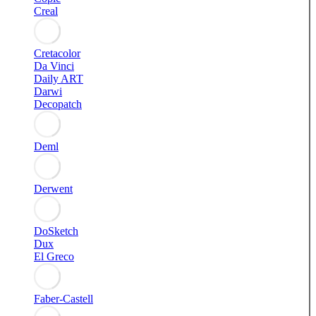
Creal
Cretacolor
Da Vinci
Daily ART
Darwi
Decopatch
Deml
Derwent
DoSketch
Dux
El Greco
Faber-Castell