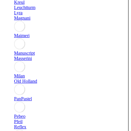
Kreul
Leuchtturm
Lyra
Magnani
Maimeri
Manuscript
Masserini
Milan
Old Holland
PanPastel
Pebeo
Pfeil
Reflex