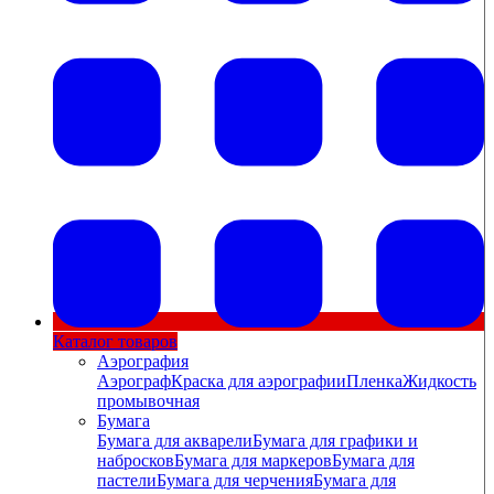
Каталог товаров
Аэрография
Аэрограф
Краска для аэрографии
Пленка
Жидкость
промывочная
Бумага
Бумага для акварели
Бумага для графики и
набросков
Бумага для маркеров
Бумага для
пастели
Бумага для черчения
Бумага для