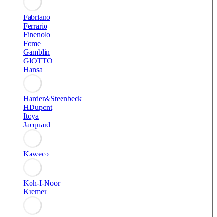
Fabriano
Ferrario
Finenolo
Fome
Gamblin
GIOTTO
Hansa
Harder&Steenbeck
HDupont
Itoya
Jacquard
Kaweco
Koh-I-Noor
Kremer