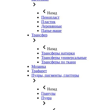
Назад
Пенопласт
Пластик
Деревянные
Папье-маше
Трансфер
Назад
Трансферы натирки
Трансферы универсальные
Трансферы по ткани
Мозаика
Трафарет
Пудры, пигменты, глиттеры
Назад
Гранулы
Пудра