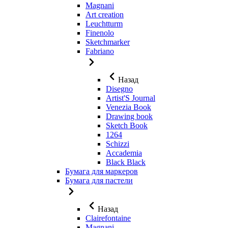
Magnani
Art creation
Leuchtturm
Finenolo
Sketchmarker
Fabriano
Назад
Disegno
Artist'S Journal
Venezia Book
Drawing book
Sketch Book
1264
Schizzi
Accademia
Black Black
Бумага для маркеров
Бумага для пастели
Назад
Clairefontaine
Magnani