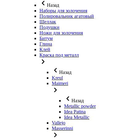
Назад
Наборы для золочения
Полировальник агатовый
Шеллак
Подушки
Ножи для золочения
Битум
Глина
Клей
Краска под металл
Назад
Kreul
Maimeri
Назад
Metallic powder
Idea Patina
Idea Metallic
Vallejo
Masserinni