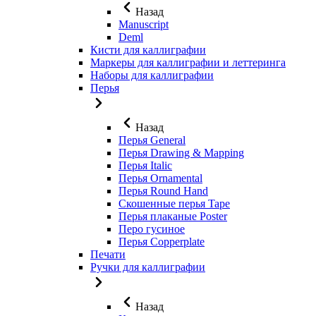
Назад
Manuscript
Deml
Кисти для каллиграфии
Маркеры для каллиграфии и леттеринга
Наборы для каллиграфии
Перья
Назад
Перья General
Перья Drawing & Mapping
Перья Italic
Перья Ornamental
Перья Round Hand
Скошенные перья Tape
Перья плаканые Poster
Перо гусиное
Перья Copperplate
Печати
Ручки для каллиграфии
Назад