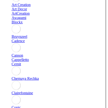
Art Creation
Art Decor
ArtCreation
Awagami
Blockx
Bruynzeel
Cadence
Canson
Cappelletto
Cernit
Chernaya Rechka
Clairefontaine
Copic