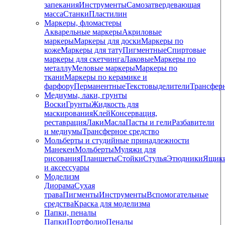
запекания
Инструменты
Самозатвердевающая
масса
Станки
Пластилин
Маркеры, фломастеры
Акварельные маркеры
Акриловые
маркеры
Маркеры для доски
Маркеры по
коже
Маркеры для тату
Пигментные
Cпиртовые
маркеры для скетчинга
Лаковые
Маркеры по
металлу
Меловые маркеры
Маркеры по
ткани
Маркеры по керамике и
фарфору
Перманентные
Текстовыделители
Трансфер
Медиумы, лаки, грунты
Воски
Грунты
Жидкость для
маскирования
Клей
Консервация,
реставрация
Лаки
Масла
Пасты и гели
Разбавители
и медиумы
Трансферное средство
Мольберты и студийные принадлежности
Манекен
Мольберты
Муляжи для
рисования
Планшеты
Стойки
Стулья
Этюдники
Ящик
и аксессуары
Моделизм
Диорама
Сухая
трава
Пигменты
Инструменты
Вспомогательные
средства
Краска для моделизма
Папки, пеналы
Папки
Портфолио
Пеналы