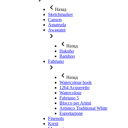
Назад
Sketchmarker
Canson
Amatruda
Awagami
Назад
Hakuho
Bamboo
Fabriano
Назад
Watercolour book
1264 Acquerello
Watercolour
Fabriano 5
Blocco per Artisti
Artistico Traditional White
Esportazione
Finenolo
Kreul