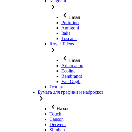
Magnani
Назад
Portofino
Annigoni
Italia
Toscana
Royal Talens
Назад
Art creation
Ecoline
Rembrandt
Van Gogh
Гознак
Бумага для графики и набросков
Назад
Touch
Canson
Derwent
Shinhan