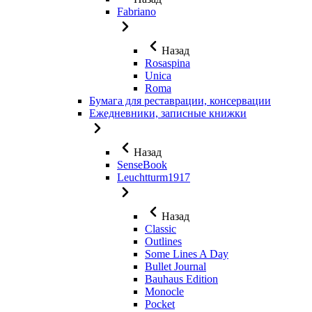
Fabriano
Назад
Rosaspina
Unica
Roma
Бумага для реставрации, консервации
Ежедневники, записные книжки
Назад
SenseBook
Leuchtturm1917
Назад
Classic
Outlines
Some Lines A Day
Bullet Journal
Bauhaus Edition
Monocle
Pocket