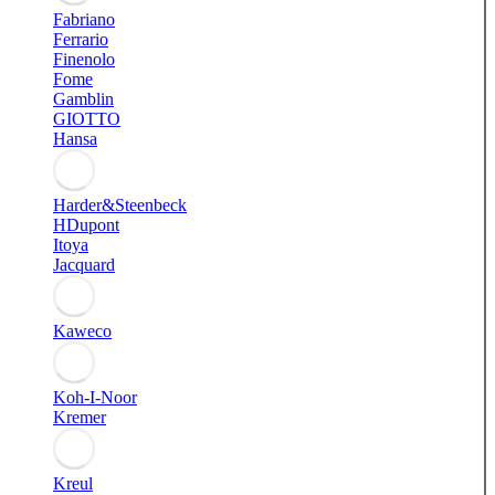
Fabriano
Ferrario
Finenolo
Fome
Gamblin
GIOTTO
Hansa
Harder&Steenbeck
HDupont
Itoya
Jacquard
Kaweco
Koh-I-Noor
Kremer
Kreul