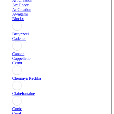
Art Creation
Art Decor
ArtCreation
Awagami
Blockx
Bruynzeel
Cadence
Canson
Cappelletto
Cernit
Chernaya Rechka
Clairefontaine
Copic
Creal