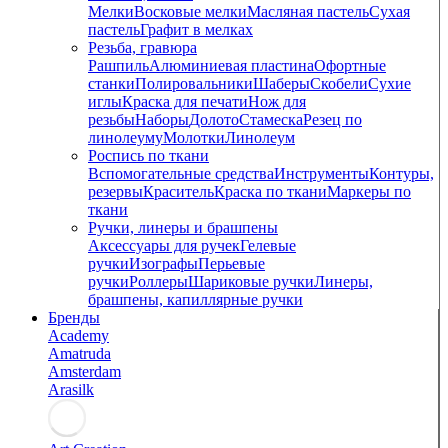
Мелки
Восковые мелки
Масляная пастель
Сухая
пастель
Графит в мелках
Резьба, гравюра
Рашпиль
Алюминиевая пластина
Офортные
станки
Полировальники
Шаберы
Скобели
Сухие
иглы
Краска для печати
Нож для
резьбы
Наборы
Долото
Стамеска
Резец по
линолеуму
Молотки
Линолеум
Роспись по ткани
Вспомогательные средства
Инструменты
Контуры,
резервы
Краситель
Краска по ткани
Маркеры по
ткани
Ручки, линеры и брашпены
Аксессуары для ручек
Гелевые
ручки
Изографы
Перьевые
ручки
Роллеры
Шариковые ручки
Линеры,
брашпены, капиллярные ручки
Бренды
Academy
Amatruda
Amsterdam
Arasilk