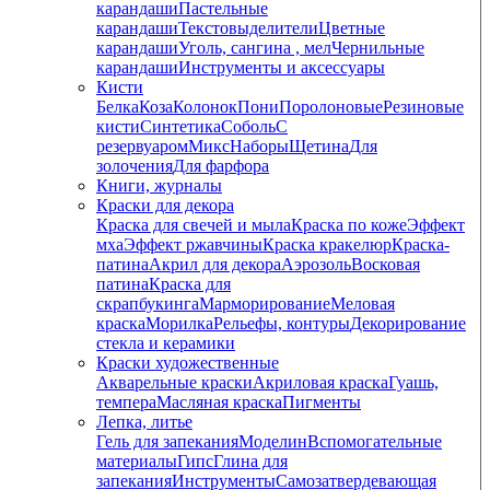
карандаши
Пастельные
карандаши
Текстовыделители
Цветные
карандаши
Уголь, сангина , мел
Чернильные
карандаши
Инструменты и аксессуары
Кисти
Белка
Коза
Колонок
Пони
Поролоновые
Резиновые
кисти
Синтетика
Соболь
С
резервуаром
Микс
Наборы
Щетина
Для
золочения
Для фарфора
Книги, журналы
Краски для декора
Краска для свечей и мыла
Краска по коже
Эффект
мха
Эффект ржавчины
Краска кракелюр
Краска-
патина
Акрил для декора
Аэрозоль
Восковая
патина
Краска для
скрапбукинга
Марморирование
Меловая
краска
Морилка
Рельефы, контуры
Декорирование
стекла и керамики
Краски художественные
Акварельные краски
Акриловая краска
Гуашь,
темпера
Масляная краска
Пигменты
Лепка, литье
Гель для запекания
Моделин
Вспомогательные
материалы
Гипс
Глина для
запекания
Инструменты
Самозатвердевающая