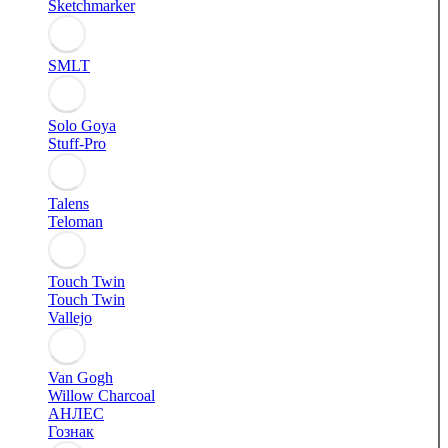
Sketchmarker
SMLT
Solo Goya
Stuff-Pro
Talens
Teloman
Touch Twin
Touch Twin
Vallejo
Van Gogh
Willow Charcoal
АНЛЕС
Гознак