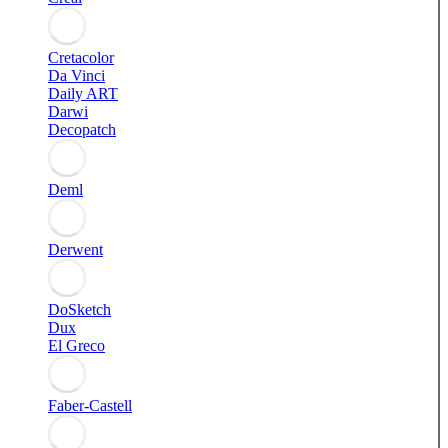
Cretacolor
Da Vinci
Daily ART
Darwi
Decopatch
Deml
Derwent
DoSketch
Dux
El Greco
Faber-Castell