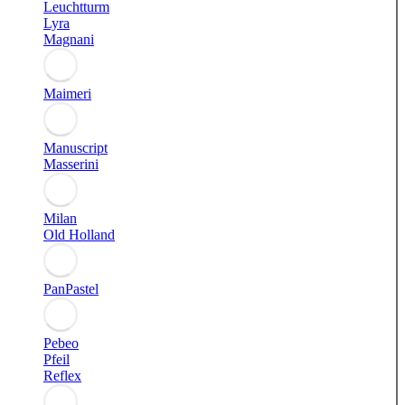
Leuchtturm
Lyra
Magnani
Maimeri
Manuscript
Masserini
Milan
Old Holland
PanPastel
Pebeo
Pfeil
Reflex