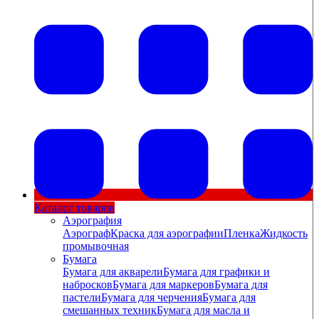
Каталог товаров
Аэрография
Аэрограф
Краска для аэрографии
Пленка
Жидкость
промывочная
Бумага
Бумага для акварели
Бумага для графики и
набросков
Бумага для маркеров
Бумага для
пастели
Бумага для черчения
Бумага для
смешанных техник
Бумага для масла и