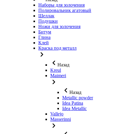
Наборы для золочения
Полировальник агатовый
Шеллак
Подушки
Ножи для золочения
Битум
Глина
Клей
Краска под металл
Назад
Kreul
Maimeri
Назад
Metallic powder
Idea Patina
Idea Metallic
Vallejo
Masserinni