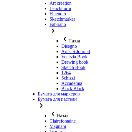
Art creation
Leuchtturm
Finenolo
Sketchmarker
Fabriano
Назад
Disegno
Artist'S Journal
Venezia Book
Drawing book
Sketch Book
1264
Schizzi
Accademia
Black Black
Бумага для маркеров
Бумага для пастели
Назад
Clairefontaine
Magnani
Гознак