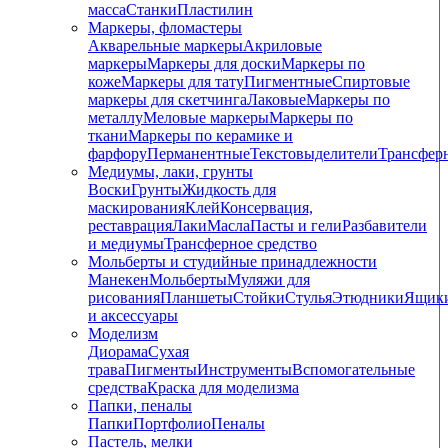
масса
Станки
Пластилин
Маркеры, фломастеры
Акварельные маркеры
Акриловые
маркеры
Маркеры для доски
Маркеры по
коже
Маркеры для тату
Пигментные
Cпиртовые
маркеры для скетчинга
Лаковые
Маркеры по
металлу
Меловые маркеры
Маркеры по
ткани
Маркеры по керамике и
фарфору
Перманентные
Текстовыделители
Трансфер
Медиумы, лаки, грунты
Воски
Грунты
Жидкость для
маскирования
Клей
Консервация,
реставрация
Лаки
Масла
Пасты и гели
Разбавители
и медиумы
Трансферное средство
Мольберты и студийные принадлежности
Манекен
Мольберты
Муляжи для
рисования
Планшеты
Стойки
Стулья
Этюдники
Ящик
и аксессуары
Моделизм
Диорама
Сухая
трава
Пигменты
Инструменты
Вспомогательные
средства
Краска для моделизма
Папки, пеналы
Папки
Портфолио
Пеналы
Пастель, мелки