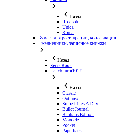
Назад
Rosaspina
Unica
Roma
Бумага для реставрации, консервации
Ежедневники, записные книжки
Назад
SenseBook
Leuchtturm1917
Назад
Classic
Outlines
Some Lines A Day
Bullet Journal
Bauhaus Edition
Monocle
Pocket
Paperback