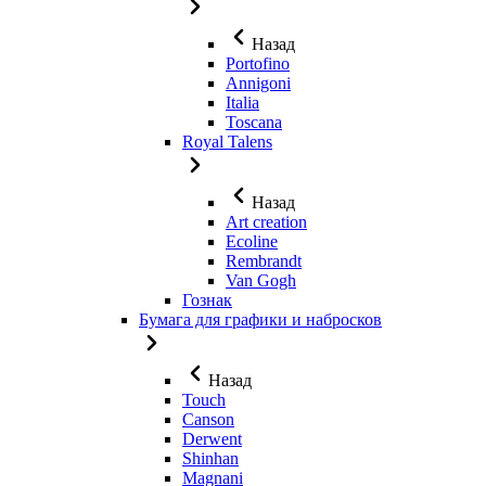
Назад
Portofino
Annigoni
Italia
Toscana
Royal Talens
Назад
Art creation
Ecoline
Rembrandt
Van Gogh
Гознак
Бумага для графики и набросков
Назад
Touch
Canson
Derwent
Shinhan
Magnani