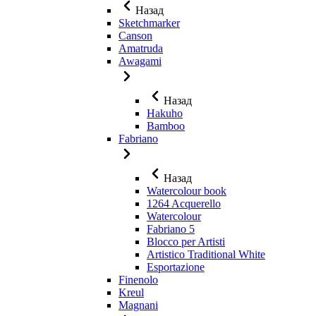
Назад
Sketchmarker
Canson
Amatruda
Awagami
Назад
Hakuho
Bamboo
Fabriano
Назад
Watercolour book
1264 Acquerello
Watercolour
Fabriano 5
Blocco per Artisti
Artistico Traditional White
Esportazione
Finenolo
Kreul
Magnani