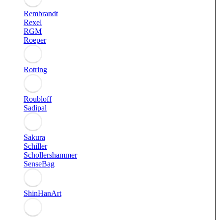
Rembrandt
Rexel
RGM
Roeper
Rotring
Roubloff
Sadipal
Sakura
Schiller
Schollershammer
SenseBag
ShinHanArt