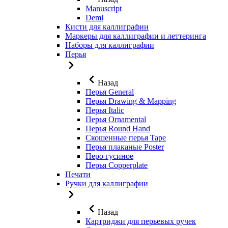
Manuscript
Deml
Кисти для каллиграфии
Маркеры для каллиграфии и леттеринга
Наборы для каллиграфии
Перья
Назад
Перья General
Перья Drawing & Mapping
Перья Italic
Перья Ornamental
Перья Round Hand
Скошенные перья Tape
Перья плаканые Poster
Перо гусиное
Перья Copperplate
Печати
Ручки для каллиграфии
Назад
Картриджи для перьевых ручек