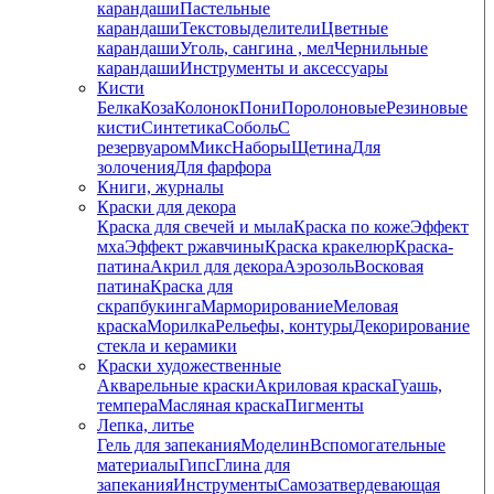
карандаши
Пастельные
карандаши
Текстовыделители
Цветные
карандаши
Уголь, сангина , мел
Чернильные
карандаши
Инструменты и аксессуары
Кисти
Белка
Коза
Колонок
Пони
Поролоновые
Резиновые
кисти
Синтетика
Соболь
С
резервуаром
Микс
Наборы
Щетина
Для
золочения
Для фарфора
Книги, журналы
Краски для декора
Краска для свечей и мыла
Краска по коже
Эффект
мха
Эффект ржавчины
Краска кракелюр
Краска-
патина
Акрил для декора
Аэрозоль
Восковая
патина
Краска для
скрапбукинга
Марморирование
Меловая
краска
Морилка
Рельефы, контуры
Декорирование
стекла и керамики
Краски художественные
Акварельные краски
Акриловая краска
Гуашь,
темпера
Масляная краска
Пигменты
Лепка, литье
Гель для запекания
Моделин
Вспомогательные
материалы
Гипс
Глина для
запекания
Инструменты
Самозатвердевающая