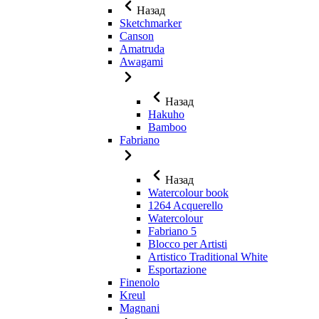
Назад
Sketchmarker
Canson
Amatruda
Awagami
Назад
Hakuho
Bamboo
Fabriano
Назад
Watercolour book
1264 Acquerello
Watercolour
Fabriano 5
Blocco per Artisti
Artistico Traditional White
Esportazione
Finenolo
Kreul
Magnani