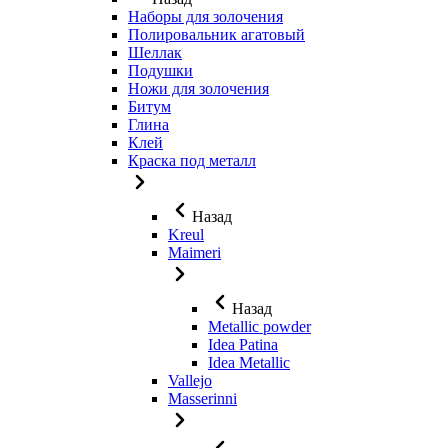
Наборы для золочения
Полировальник агатовый
Шеллак
Подушки
Ножи для золочения
Битум
Глина
Клей
Краска под металл
Назад
Kreul
Maimeri
Назад
Metallic powder
Idea Patina
Idea Metallic
Vallejo
Masserinni