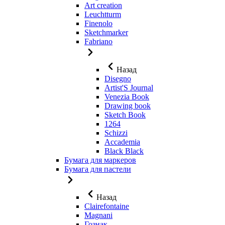
Art creation
Leuchtturm
Finenolo
Sketchmarker
Fabriano
Назад
Disegno
Artist'S Journal
Venezia Book
Drawing book
Sketch Book
1264
Schizzi
Accademia
Black Black
Бумага для маркеров
Бумага для пастели
Назад
Clairefontaine
Magnani
Гознак