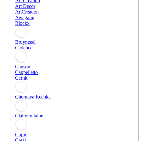
Art Creation
Art Decor
ArtCreation
Awagami
Blockx
Bruynzeel
Cadence
Canson
Cappelletto
Cernit
Chernaya Rechka
Clairefontaine
Copic
Creal