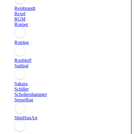
Rembrandt
Rexel
RGM
Roeper
Rotring
Roubloff
Sadipal
Sakura
Schiller
Schollershammer
SenseBag
ShinHanArt