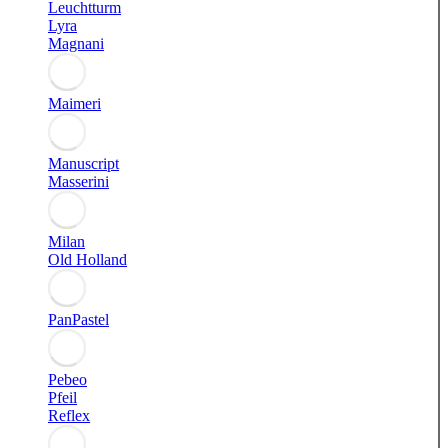
Leuchtturm
Lyra
Magnani
Maimeri
Manuscript
Masserini
Milan
Old Holland
PanPastel
Pebeo
Pfeil
Reflex