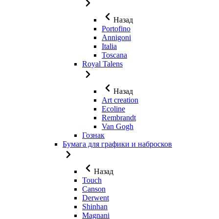
Назад
Portofino
Annigoni
Italia
Toscana
Royal Talens
Назад
Art creation
Ecoline
Rembrandt
Van Gogh
Гознак
Бумага для графики и набросков
Назад
Touch
Canson
Derwent
Shinhan
Magnani