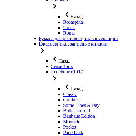
Назад
Rosaspina
Unica
Roma
Бумага для реставрации, консервации
Ежедневники, записные книжки
Назад
SenseBook
Leuchtturm1917
Назад
Classic
Outlines
Some Lines A Day
Bullet Journal
Bauhaus Edition
Monocle
Pocket
Paperback