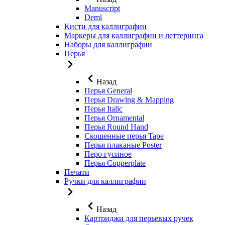
Manuscript
Deml
Кисти для каллиграфии
Маркеры для каллиграфии и леттеринга
Наборы для каллиграфии
Перья
Назад
Перья General
Перья Drawing & Mapping
Перья Italic
Перья Ornamental
Перья Round Hand
Скошенные перья Tape
Перья плаканые Poster
Перо гусиное
Перья Copperplate
Печати
Ручки для каллиграфии
Назад
Картриджи для перьевых ручек