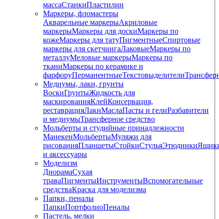
масса
Станки
Пластилин
Маркеры, фломастеры
Акварельные маркеры
Акриловые
маркеры
Маркеры для доски
Маркеры по
коже
Маркеры для тату
Пигментные
Cпиртовые
маркеры для скетчинга
Лаковые
Маркеры по
металлу
Меловые маркеры
Маркеры по
ткани
Маркеры по керамике и
фарфору
Перманентные
Текстовыделители
Трансфер
Медиумы, лаки, грунты
Воски
Грунты
Жидкость для
маскирования
Клей
Консервация,
реставрация
Лаки
Масла
Пасты и гели
Разбавители
и медиумы
Трансферное средство
Мольберты и студийные принадлежности
Манекен
Мольберты
Муляжи для
рисования
Планшеты
Стойки
Стулья
Этюдники
Ящик
и аксессуары
Моделизм
Диорама
Сухая
трава
Пигменты
Инструменты
Вспомогательные
средства
Краска для моделизма
Папки, пеналы
Папки
Портфолио
Пеналы
Пастель, мелки