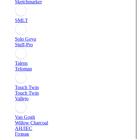
Sketchmarker
SMLT
Solo Goya
Stuff-Pro
Talens
Teloman
Touch Twin
Touch Twin
Vallejo
Van Gogh
Willow Charcoal
АНЛЕС
Гознак