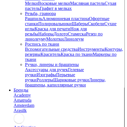
Мелки
Восковые мелки
Масляная пастель
Сухая
пастель
Графит в мелках
Резьба, гравюра
Рашпиль
Алюминиевая пластина
Офортные
станки
Полировальники
Шаберы
Скобели
Сухие
иглы
Краска для печати
Нож для
резьбы
Наборы
Долото
Стамеска
Резец по
линолеуму
Молотки
Линолеум
Роспись по ткани
Вспомогательные средства
Инструменты
Контуры,
резервы
Краситель
Краска по ткани
Маркеры по
ткани
Ручки, линеры и брашпены
Аксессуары для ручек
Гелевые
ручки
Изографы
Перьевые
ручки
Роллеры
Шариковые ручки
Линеры,
брашпены, капиллярные ручки
Бренды
Academy
Amatruda
Amsterdam
Arasilk