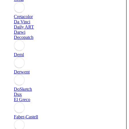
Cretacolor
Da Vinci
Daily ART
Darwi
Decopatch
Deml
Derwent
DoSketch
Dux
El Greco
Faber-Castell