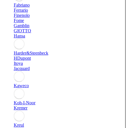
Fabriano
Ferrario
Finenolo
Fome
Gamblin
GIOTTO
Hansa
Harder&Steenbeck
HDupont
Itoya
Jacquard
Kaweco
Koh-I-Noor
Kremer
Kreul