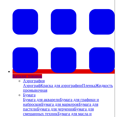
Каталог товаров
Аэрография
Аэрограф
Краска для аэрографии
Пленка
Жидкость
промывочная
Бумага
Бумага для акварели
Бумага для графики и
набросков
Бумага для маркеров
Бумага для
пастели
Бумага для черчения
Бумага для
смешанных техник
Бумага для масла и