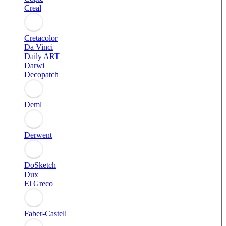
Creal
Cretacolor
Da Vinci
Daily ART
Darwi
Decopatch
Deml
Derwent
DoSketch
Dux
El Greco
Faber-Castell