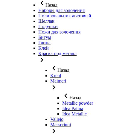
Назад
Наборы для золочения
Полировальник агатовый
Шеллак
Подушки
Ножи для золочения
Битум
Глина
Клей
Краска под металл
Назад
Kreul
Maimeri
Назад
Metallic powder
Idea Patina
Idea Metallic
Vallejo
Masserinni