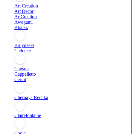
Art Creation
Art Decor
ArtCreation
Awagami
Blockx
Bruynzeel
Cadence
Canson
Cappelletto
Cernit
Chernaya Rechka
Clairefontaine
Copic