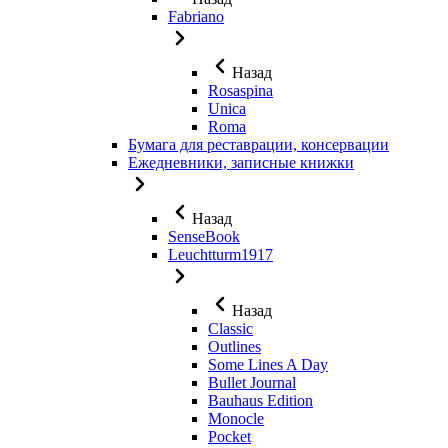
Fabriano
Назад
Rosaspina
Unica
Roma
Бумага для реставрации, консервации
Ежедневники, записные книжки
Назад
SenseBook
Leuchtturm1917
Назад
Classic
Outlines
Some Lines A Day
Bullet Journal
Bauhaus Edition
Monocle
Pocket