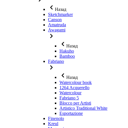
Назад
Sketchmarker
Canson
Amatruda
Awagami
Назад
Hakuho
Bamboo
Fabriano
Назад
Watercolour book
1264 Acquerello
Watercolour
Fabriano 5
Blocco per Artisti
Artistico Traditional White
Esportazione
Finenolo
Kreul