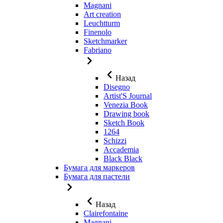
Magnani
Art creation
Leuchtturm
Finenolo
Sketchmarker
Fabriano
Назад
Disegno
Artist'S Journal
Venezia Book
Drawing book
Sketch Book
1264
Schizzi
Accademia
Black Black
Бумага для маркеров
Бумага для пастели
Назад
Clairefontaine
Magnani