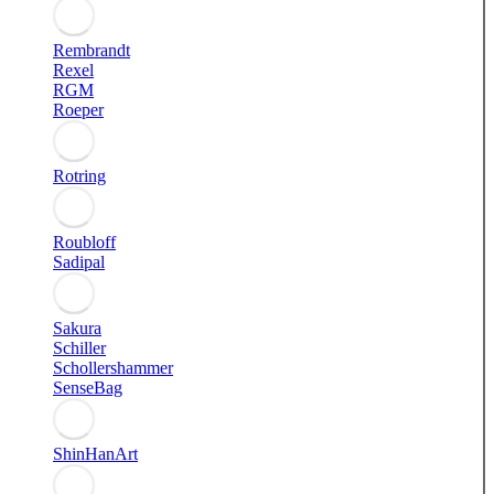
Rembrandt
Rexel
RGM
Roeper
Rotring
Roubloff
Sadipal
Sakura
Schiller
Schollershammer
SenseBag
ShinHanArt