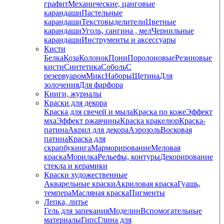
графит
Механические, цанговые
карандаши
Пастельные
карандаши
Текстовыделители
Цветные
карандаши
Уголь, сангина , мел
Чернильные
карандаши
Инструменты и аксессуары
Кисти
Белка
Коза
Колонок
Пони
Поролоновые
Резиновые
кисти
Синтетика
Соболь
С
резервуаром
Микс
Наборы
Щетина
Для
золочения
Для фарфора
Книги, журналы
Краски для декора
Краска для свечей и мыла
Краска по коже
Эффект
мха
Эффект ржавчины
Краска кракелюр
Краска-
патина
Акрил для декора
Аэрозоль
Восковая
патина
Краска для
скрапбукинга
Марморирование
Меловая
краска
Морилка
Рельефы, контуры
Декорирование
стекла и керамики
Краски художественные
Акварельные краски
Акриловая краска
Гуашь,
темпера
Масляная краска
Пигменты
Лепка, литье
Гель для запекания
Моделин
Вспомогательные
материалы
Гипс
Глина для