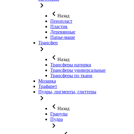
Назад
Пенопласт
Пластик
Деревянные
Папье-маше
Трансфер
Назад
Трансферы натирки
Трансферы универсальные
Трансферы по ткани
Мозаика
Трафарет
Пудры, пигменты, глиттеры
Назад
Гранулы
Пудра