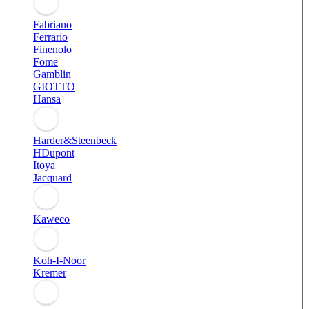
Fabriano
Ferrario
Finenolo
Fome
Gamblin
GIOTTO
Hansa
Harder&Steenbeck
HDupont
Itoya
Jacquard
Kaweco
Koh-I-Noor
Kremer