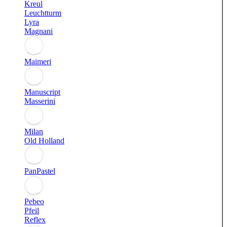
Kreul
Leuchtturm
Lyra
Magnani
Maimeri
Manuscript
Masserini
Milan
Old Holland
PanPastel
Pebeo
Pfeil
Reflex