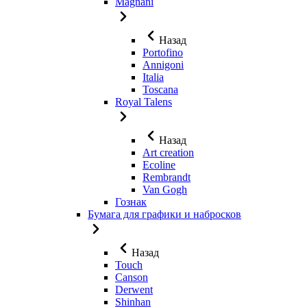
Magnani
Назад
Portofino
Annigoni
Italia
Toscana
Royal Talens
Назад
Art creation
Ecoline
Rembrandt
Van Gogh
Гознак
Бумага для графики и набросков
Назад
Touch
Canson
Derwent
Shinhan