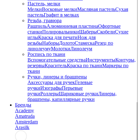
Пастель, мелки
Мелки
Восковые мелки
Масляная пастель
Сухая
пастель
Графит в мелках
Резьба, гравюра
Рашпиль
Алюминиевая пластина
Офортные
станки
Полировальники
Шаберы
Скобели
Сухие
иглы
Краска для печати
Нож для
резьбы
Наборы
Долото
Стамеска
Резец по
линолеуму
Молотки
Линолеум
Роспись по ткани
Вспомогательные средства
Инструменты
Контуры,
резервы
Краситель
Краска по ткани
Маркеры по
ткани
Ручки, линеры и брашпены
Аксессуары для ручек
Гелевые
ручки
Изографы
Перьевые
ручки
Роллеры
Шариковые ручки
Линеры,
брашпены, капиллярные ручки
Бренды
Academy
Amatruda
Amsterdam
Arasilk