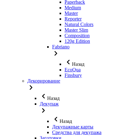
Paperback
Medium
Master
Reporter
Natural Colors
Master Slim
Composition
120g Edition
Fabriano
Назад
EcoQua
Finsbury
Декорирование
Назад
Декупаж
Назад
Декупажные карты
Средства для декупажа
Заготовки