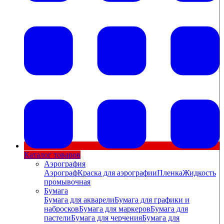
Каталог товаров
Аэрография
Аэрограф
Краска для аэрографии
Пленка
Жидкость
промывочная
Бумага
Бумага для акварели
Бумага для графики и
набросков
Бумага для маркеров
Бумага для
пастели
Бумага для черчения
Бумага для