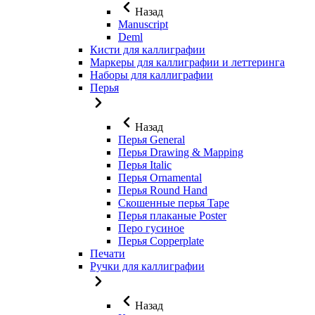
Назад
Manuscript
Deml
Кисти для каллиграфии
Маркеры для каллиграфии и леттеринга
Наборы для каллиграфии
Перья
Назад
Перья General
Перья Drawing & Mapping
Перья Italic
Перья Ornamental
Перья Round Hand
Скошенные перья Tape
Перья плаканые Poster
Перо гусиное
Перья Copperplate
Печати
Ручки для каллиграфии
Назад