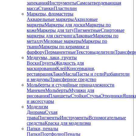
запекания
Инструменты
Самозатвердевающая
масса
Станки
Пластилин
Маркеры, фломастеры
Акварельные маркеры
Акриловые
маркеры
Маркеры для доски
Маркеры по
коже
Маркеры для тату
Пигментные
Cпиртовые
маркеры для скетчинга
Лаковые
Маркеры по
металлу
Меловые маркеры
Маркеры по
ткани
Маркеры по керамике и
фарфору
Перманентные
Текстовыделители
Трансфер
Медиумы, лаки, грунты
Воски
Грунты
Жидкость для
маскирования
Клей
Консервация,
реставрация
Лаки
Масла
Пасты и гели
Разбавители
и медиумы
Трансферное средство
Мольберты и студийные принадлежности
Манекен
Мольберты
Муляжи для
рисования
Планшеты
Стойки
Стулья
Этюдники
Ящик
и аксессуары
Моделизм
Диорама
Сухая
трава
Пигменты
Инструменты
Вспомогательные
средства
Краска для моделизма
Папки, пеналы
Папки
Портфолио
Пеналы