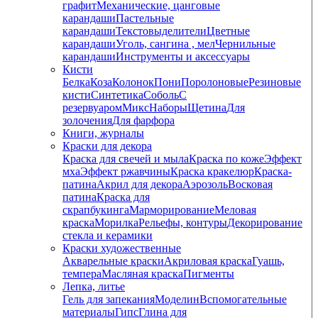
графит
Механические, цанговые
карандаши
Пастельные
карандаши
Текстовыделители
Цветные
карандаши
Уголь, сангина , мел
Чернильные
карандаши
Инструменты и аксессуары
Кисти
Белка
Коза
Колонок
Пони
Поролоновые
Резиновые
кисти
Синтетика
Соболь
С
резервуаром
Микс
Наборы
Щетина
Для
золочения
Для фарфора
Книги, журналы
Краски для декора
Краска для свечей и мыла
Краска по коже
Эффект
мха
Эффект ржавчины
Краска кракелюр
Краска-
патина
Акрил для декора
Аэрозоль
Восковая
патина
Краска для
скрапбукинга
Марморирование
Меловая
краска
Морилка
Рельефы, контуры
Декорирование
стекла и керамики
Краски художественные
Акварельные краски
Акриловая краска
Гуашь,
темпера
Масляная краска
Пигменты
Лепка, литье
Гель для запекания
Моделин
Вспомогательные
материалы
Гипс
Глина для