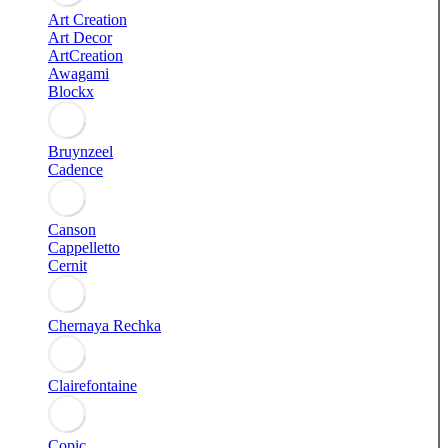
Art Creation
Art Decor
ArtCreation
Awagami
Blockx
Bruynzeel
Cadence
Canson
Cappelletto
Cernit
Chernaya Rechka
Clairefontaine
Copic