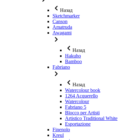
Назад
Sketchmarker
Canson
Amatruda
Awagami
Назад
Hakuho
Bamboo
Fabriano
Назад
Watercolour book
1264 Acquerello
Watercolour
Fabriano 5
Blocco per Artisti
Artistico Traditional White
Esportazione
Finenolo
Kreul