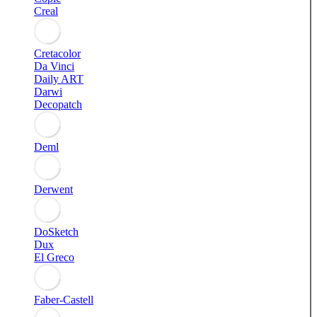
Creal
Cretacolor
Da Vinci
Daily ART
Darwi
Decopatch
Deml
Derwent
DoSketch
Dux
El Greco
Faber-Castell