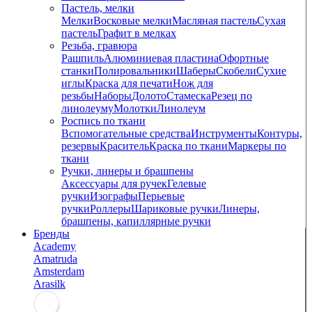
Пастель, мелки
Мелки
Восковые мелки
Масляная пастель
Сухая
пастель
Графит в мелках
Резьба, гравюра
Рашпиль
Алюминиевая пластина
Офортные
станки
Полировальники
Шаберы
Скобели
Сухие
иглы
Краска для печати
Нож для
резьбы
Наборы
Долото
Стамеска
Резец по
линолеуму
Молотки
Линолеум
Роспись по ткани
Вспомогательные средства
Инструменты
Контуры,
резервы
Краситель
Краска по ткани
Маркеры по
ткани
Ручки, линеры и брашпены
Аксессуары для ручек
Гелевые
ручки
Изографы
Перьевые
ручки
Роллеры
Шариковые ручки
Линеры,
брашпены, капиллярные ручки
Бренды
Academy
Amatruda
Amsterdam
Arasilk