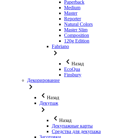
Paperback
Medium
Master
Reporter
Natural Colors
Master Slim
Composition
120g Edition
Fabriano
Назад
EcoQua
Finsbury
Декорирование
Назад
Декупаж
Назад
Декупажные карты
Средства для декупажа
Заготовки