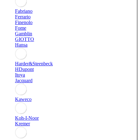
Fabriano
Ferrario
Finenolo
Fome
Gamblin
GIOTTO
Hansa
Harder&Steenbeck
HDupont
Itoya
Jacquard
Kaweco
Koh-I-Noor
Kremer