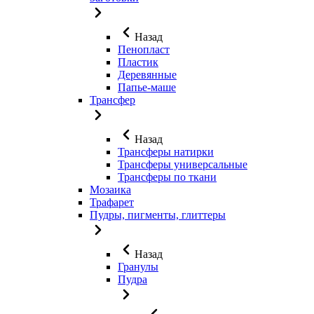
Назад
Пенопласт
Пластик
Деревянные
Папье-маше
Трансфер
Назад
Трансферы натирки
Трансферы универсальные
Трансферы по ткани
Мозаика
Трафарет
Пудры, пигменты, глиттеры
Назад
Гранулы
Пудра