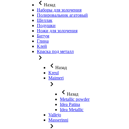
Назад
Наборы для золочения
Полировальник агатовый
Шеллак
Подушки
Ножи для золочения
Битум
Глина
Клей
Краска под металл
Назад
Kreul
Maimeri
Назад
Metallic powder
Idea Patina
Idea Metallic
Vallejo
Masserinni