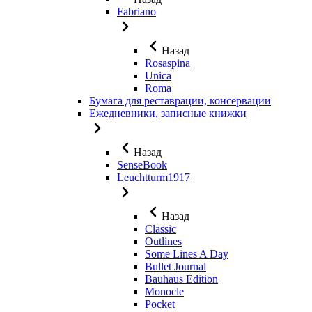
Fabriano
Назад
Rosaspina
Unica
Roma
Бумага для реставрации, консервации
Ежедневники, записные книжки
Назад
SenseBook
Leuchtturm1917
Назад
Classic
Outlines
Some Lines A Day
Bullet Journal
Bauhaus Edition
Monocle
Pocket