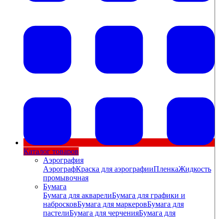
Каталог товаров
Аэрография
Аэрограф
Краска для аэрографии
Пленка
Жидкость
промывочная
Бумага
Бумага для акварели
Бумага для графики и
набросков
Бумага для маркеров
Бумага для
пастели
Бумага для черчения
Бумага для