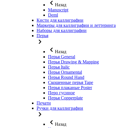
Назад
Manuscript
Deml
Кисти для каллиграфии
Маркеры для каллиграфии и леттеринга
Наборы для каллиграфии
Перья
Назад
Перья General
Перья Drawing & Mapping
Перья Italic
Перья Ornamental
Перья Round Hand
Скошенные перья Tape
Перья плаканые Poster
Перо гусиное
Перья Copperplate
Печати
Ручки для каллиграфии
Назад