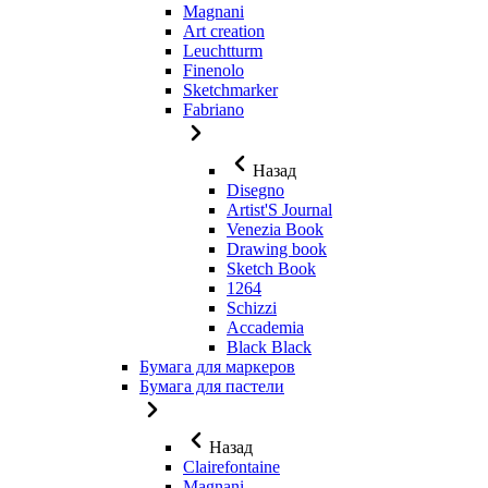
Magnani
Art creation
Leuchtturm
Finenolo
Sketchmarker
Fabriano
Назад
Disegno
Artist'S Journal
Venezia Book
Drawing book
Sketch Book
1264
Schizzi
Accademia
Black Black
Бумага для маркеров
Бумага для пастели
Назад
Clairefontaine
Magnani