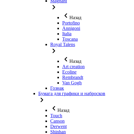
Magnani
Назад
Portofino
Annigoni
Italia
Toscana
Royal Talens
Назад
Art creation
Ecoline
Rembrandt
Van Gogh
Гознак
Бумага для графики и набросков
Назад
Touch
Canson
Derwent
Shinhan