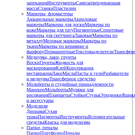
запекания
Инструменты
Самозатвердевающая
масса
Станки
Пластилин
Маркеры, фломастеры
Акварельные маркеры
Акриловые
маркеры
Маркеры для доски
Маркеры по
коже
Маркеры для тату
Пигментные
Cпиртовые
маркеры для скетчинга
Лаковые
Маркеры по
металлу
Меловые маркеры
Маркеры по
ткани
Маркеры по керамике и
фарфору
Перманентные
Текстовыделители
Трансфер
Медиумы, лаки, грунты
Воски
Грунты
Жидкость для
маскирования
Клей
Консервация,
реставрация
Лаки
Масла
Пасты и гели
Разбавители
и медиумы
Трансферное средство
Мольберты и студийные принадлежности
Манекен
Мольберты
Муляжи для
рисования
Планшеты
Стойки
Стулья
Этюдники
Ящик
и аксессуары
Моделизм
Диорама
Сухая
трава
Пигменты
Инструменты
Вспомогательные
средства
Краска для моделизма
Папки, пеналы
Папки
Портфолио
Пеналы