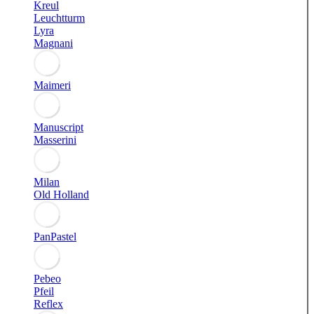
Kreul
Leuchtturm
Lyra
Magnani
Maimeri
Manuscript
Masserini
Milan
Old Holland
PanPastel
Pebeo
Pfeil
Reflex