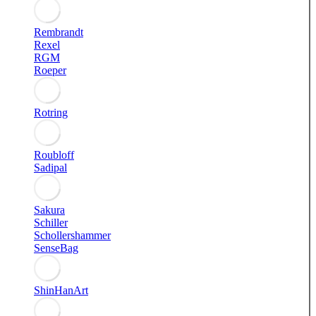
Rembrandt
Rexel
RGM
Roeper
Rotring
Roubloff
Sadipal
Sakura
Schiller
Schollershammer
SenseBag
ShinHanArt