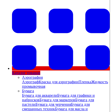
Каталог товаров
Аэрография
Аэрограф
Краска для аэрографии
Пленка
Жидкость
промывочная
Бумага
Бумага для акварели
Бумага для графики и
набросков
Бумага для маркеров
Бумага для
пастели
Бумага для черчения
Бумага для
смешанных техник
Бумага для масла и