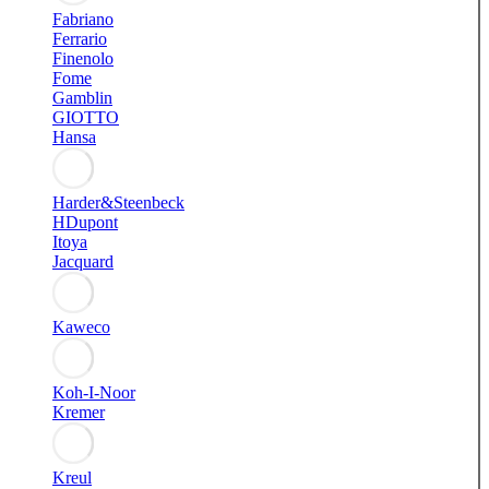
Fabriano
Ferrario
Finenolo
Fome
Gamblin
GIOTTO
Hansa
Harder&Steenbeck
HDupont
Itoya
Jacquard
Kaweco
Koh-I-Noor
Kremer
Kreul