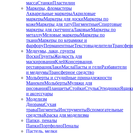
масса
Станки
Пластилин
Маркеры, фломастеры
Акварельные маркеры
Акриловые
маркеры
Маркеры для доски
Маркеры по
коже
Маркеры для тату
Пигментные
Cпиртовые
маркеры для скетчинга
Лаковые
Маркеры по
металлу
Меловые маркеры
Маркеры по
ткани
Маркеры по керамике и
фарфору
Перманентные
Текстовыделители
Трансфер
Медиумы, лаки, грунты
Воски
Грунты
Жидкость для
маскирования
Клей
Консервация,
реставрация
Лаки
Масла
Пасты и гели
Разбавители
и медиумы
Трансферное средство
Мольберты и студийные принадлежности
Манекен
Мольберты
Муляжи для
рисования
Планшеты
Стойки
Стулья
Этюдники
Ящик
и аксессуары
Моделизм
Диорама
Сухая
трава
Пигменты
Инструменты
Вспомогательные
средства
Краска для моделизма
Папки, пеналы
Папки
Портфолио
Пеналы
Пастель, мелки