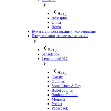
Назад
Rosaspina
Unica
Roma
Бумага для реставрации, консервации
Ежедневники, записные книжки
Назад
SenseBook
Leuchtturm1917
Назад
Classic
Outlines
Some Lines A Day
Bullet Journal
Bauhaus Edition
Monocle
Pocket
Paperback