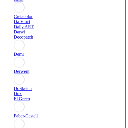
Cretacolor
Da Vinci
Daily ART
Darwi
Decopatch
Deml
Derwent
DoSketch
Dux
El Greco
Faber-Castell