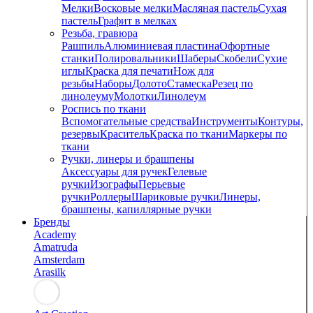
Мелки
Восковые мелки
Масляная пастель
Сухая
пастель
Графит в мелках
Резьба, гравюра
Рашпиль
Алюминиевая пластина
Офортные
станки
Полировальники
Шаберы
Скобели
Сухие
иглы
Краска для печати
Нож для
резьбы
Наборы
Долото
Стамеска
Резец по
линолеуму
Молотки
Линолеум
Роспись по ткани
Вспомогательные средства
Инструменты
Контуры,
резервы
Краситель
Краска по ткани
Маркеры по
ткани
Ручки, линеры и брашпены
Аксессуары для ручек
Гелевые
ручки
Изографы
Перьевые
ручки
Роллеры
Шариковые ручки
Линеры,
брашпены, капиллярные ручки
Бренды
Academy
Amatruda
Amsterdam
Arasilk