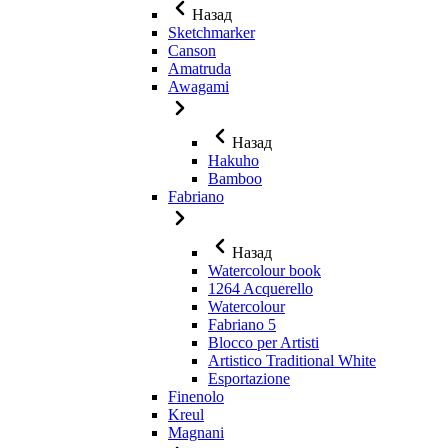
Назад
Sketchmarker
Canson
Amatruda
Awagami
Назад
Hakuho
Bamboo
Fabriano
Назад
Watercolour book
1264 Acquerello
Watercolour
Fabriano 5
Blocco per Artisti
Artistico Traditional White
Esportazione
Finenolo
Kreul
Magnani