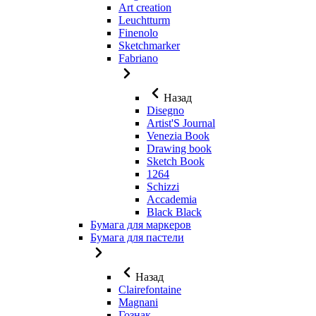
Art creation
Leuchtturm
Finenolo
Sketchmarker
Fabriano
Назад
Disegno
Artist'S Journal
Venezia Book
Drawing book
Sketch Book
1264
Schizzi
Accademia
Black Black
Бумага для маркеров
Бумага для пастели
Назад
Clairefontaine
Magnani
Гознак