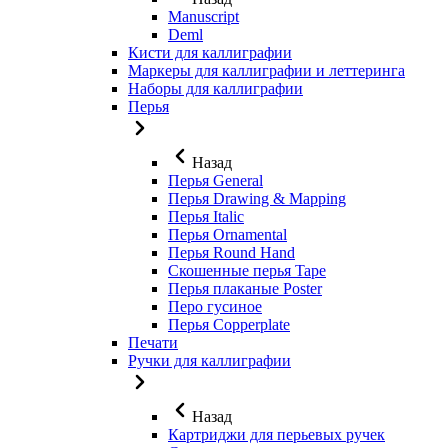
Manuscript
Deml
Кисти для каллиграфии
Маркеры для каллиграфии и леттеринга
Наборы для каллиграфии
Перья
Назад
Перья General
Перья Drawing & Mapping
Перья Italic
Перья Ornamental
Перья Round Hand
Скошенные перья Tape
Перья плаканые Poster
Перо гусиное
Перья Copperplate
Печати
Ручки для каллиграфии
Назад
Картриджи для перьевых ручек