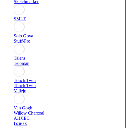
Sketchmarker
SMLT
Solo Goya
Stuff-Pro
Talens
Teloman
Touch Twin
Touch Twin
Vallejo
Van Gogh
Willow Charcoal
АНЛЕС
Гознак