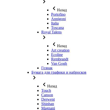
Назад
Portofino
Annigoni
Italia
Toscana
Royal Talens
Назад
Art creation
Ecoline
Rembrandt
Van Gogh
Гознак
Бумага для графики и набросков
Назад
Touch
Canson
Derwent
Shinhan
Magnani