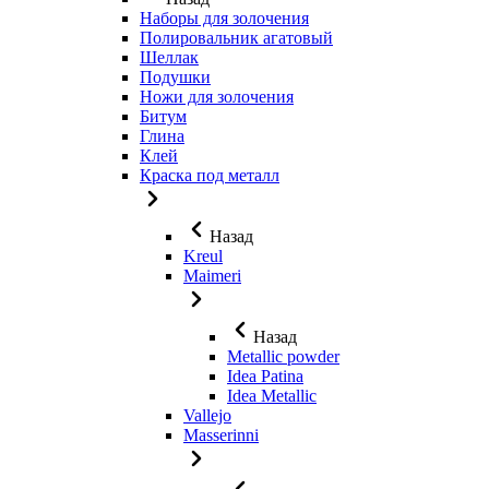
Наборы для золочения
Полировальник агатовый
Шеллак
Подушки
Ножи для золочения
Битум
Глина
Клей
Краска под металл
Назад
Kreul
Maimeri
Назад
Metallic powder
Idea Patina
Idea Metallic
Vallejo
Masserinni