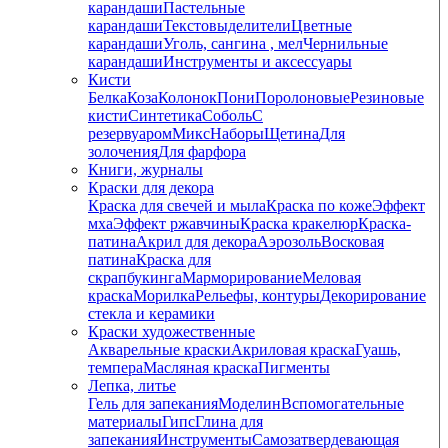
карандаши
Пастельные
карандаши
Текстовыделители
Цветные
карандаши
Уголь, сангина , мел
Чернильные
карандаши
Инструменты и аксессуары
Кисти
Белка
Коза
Колонок
Пони
Поролоновые
Резиновые
кисти
Синтетика
Соболь
С
резервуаром
Микс
Наборы
Щетина
Для
золочения
Для фарфора
Книги, журналы
Краски для декора
Краска для свечей и мыла
Краска по коже
Эффект
мха
Эффект ржавчины
Краска кракелюр
Краска-
патина
Акрил для декора
Аэрозоль
Восковая
патина
Краска для
скрапбукинга
Марморирование
Меловая
краска
Морилка
Рельефы, контуры
Декорирование
стекла и керамики
Краски художественные
Акварельные краски
Акриловая краска
Гуашь,
темпера
Масляная краска
Пигменты
Лепка, литье
Гель для запекания
Моделин
Вспомогательные
материалы
Гипс
Глина для
запекания
Инструменты
Самозатвердевающая