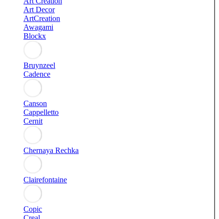
Art Creation
Art Decor
ArtCreation
Awagami
Blockx
Bruynzeel
Cadence
Canson
Cappelletto
Cernit
Chernaya Rechka
Clairefontaine
Copic
Creal