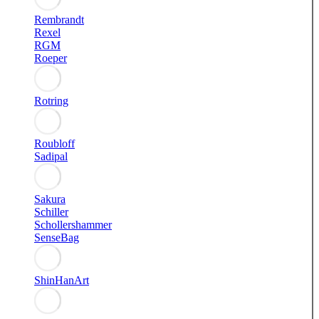
Rembrandt
Rexel
RGM
Roeper
Rotring
Roubloff
Sadipal
Sakura
Schiller
Schollershammer
SenseBag
ShinHanArt