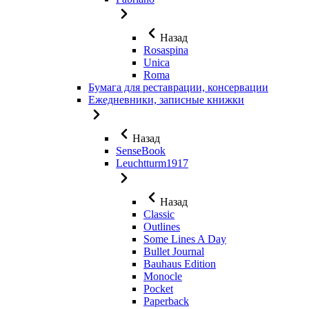
Назад
Rosaspina
Unica
Roma
Бумага для реставрации, консервации
Ежедневники, записные книжки
Назад
SenseBook
Leuchtturm1917
Назад
Classic
Outlines
Some Lines A Day
Bullet Journal
Bauhaus Edition
Monocle
Pocket
Paperback