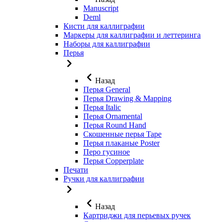
Manuscript
Deml
Кисти для каллиграфии
Маркеры для каллиграфии и леттеринга
Наборы для каллиграфии
Перья
Назад
Перья General
Перья Drawing & Mapping
Перья Italic
Перья Ornamental
Перья Round Hand
Скошенные перья Tape
Перья плаканые Poster
Перо гусиное
Перья Copperplate
Печати
Ручки для каллиграфии
Назад
Картриджи для перьевых ручек