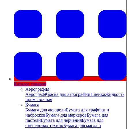
Каталог товаров
Аэрография
Аэрограф
Краска для аэрографии
Пленка
Жидкость
промывочная
Бумага
Бумага для акварели
Бумага для графики и
набросков
Бумага для маркеров
Бумага для
пастели
Бумага для черчения
Бумага для
смешанных техник
Бумага для масла и