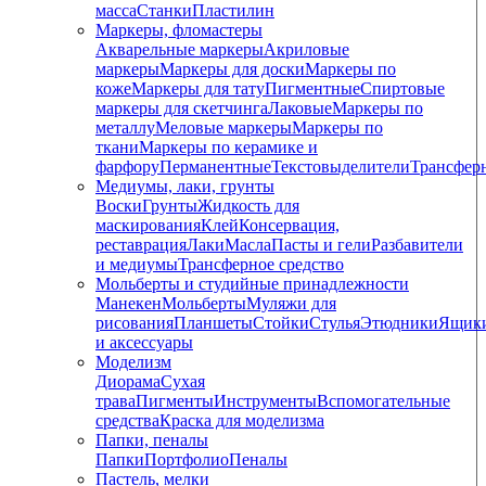
масса
Станки
Пластилин
Маркеры, фломастеры
Акварельные маркеры
Акриловые
маркеры
Маркеры для доски
Маркеры по
коже
Маркеры для тату
Пигментные
Cпиртовые
маркеры для скетчинга
Лаковые
Маркеры по
металлу
Меловые маркеры
Маркеры по
ткани
Маркеры по керамике и
фарфору
Перманентные
Текстовыделители
Трансфер
Медиумы, лаки, грунты
Воски
Грунты
Жидкость для
маскирования
Клей
Консервация,
реставрация
Лаки
Масла
Пасты и гели
Разбавители
и медиумы
Трансферное средство
Мольберты и студийные принадлежности
Манекен
Мольберты
Муляжи для
рисования
Планшеты
Стойки
Стулья
Этюдники
Ящик
и аксессуары
Моделизм
Диорама
Сухая
трава
Пигменты
Инструменты
Вспомогательные
средства
Краска для моделизма
Папки, пеналы
Папки
Портфолио
Пеналы
Пастель, мелки