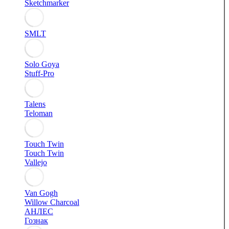
Sketchmarker
SMLT
Solo Goya
Stuff-Pro
Talens
Teloman
Touch Twin
Touch Twin
Vallejo
Van Gogh
Willow Charcoal
АНЛЕС
Гознак