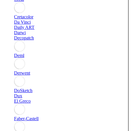
Cretacolor
Da Vinci
Daily ART
Darwi
Decopatch
Deml
Derwent
DoSketch
Dux
El Greco
Faber-Castell