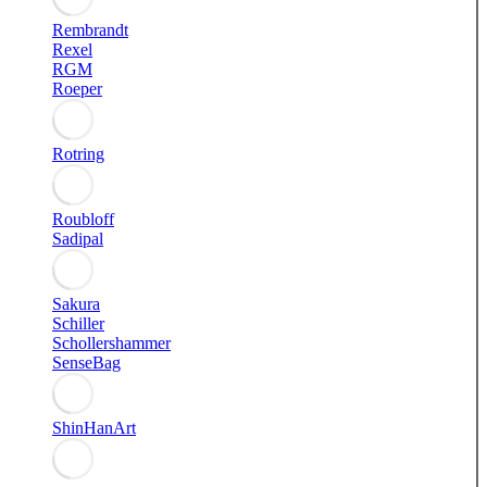
Rembrandt
Rexel
RGM
Roeper
Rotring
Roubloff
Sadipal
Sakura
Schiller
Schollershammer
SenseBag
ShinHanArt