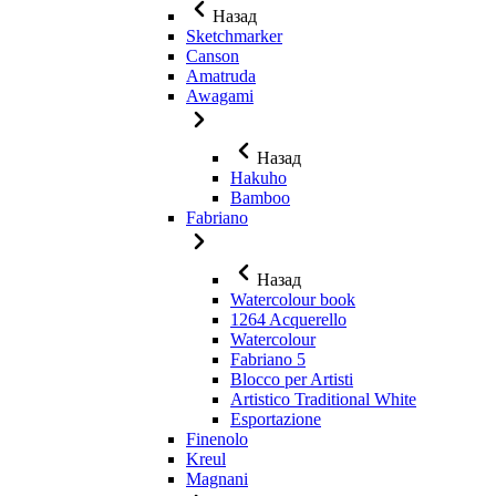
Назад
Sketchmarker
Canson
Amatruda
Awagami
Назад
Hakuho
Bamboo
Fabriano
Назад
Watercolour book
1264 Acquerello
Watercolour
Fabriano 5
Blocco per Artisti
Artistico Traditional White
Esportazione
Finenolo
Kreul
Magnani