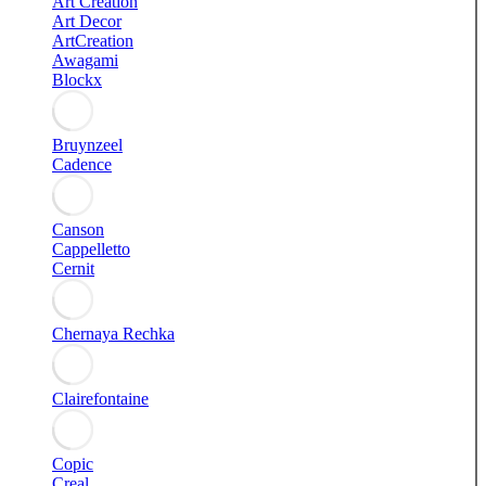
Art Creation
Art Decor
ArtCreation
Awagami
Blockx
Bruynzeel
Cadence
Canson
Cappelletto
Cernit
Chernaya Rechka
Clairefontaine
Copic
Creal