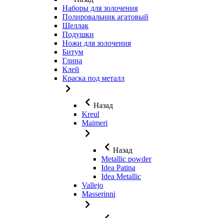
Наборы для золочения
Полировальник агатовый
Шеллак
Подушки
Ножи для золочения
Битум
Глина
Клей
Краска под металл
Назад
Kreul
Maimeri
Назад
Metallic powder
Idea Patina
Idea Metallic
Vallejo
Masserinni