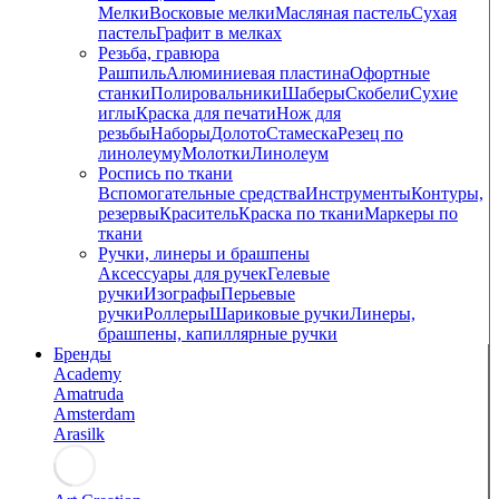
Мелки
Восковые мелки
Масляная пастель
Сухая
пастель
Графит в мелках
Резьба, гравюра
Рашпиль
Алюминиевая пластина
Офортные
станки
Полировальники
Шаберы
Скобели
Сухие
иглы
Краска для печати
Нож для
резьбы
Наборы
Долото
Стамеска
Резец по
линолеуму
Молотки
Линолеум
Роспись по ткани
Вспомогательные средства
Инструменты
Контуры,
резервы
Краситель
Краска по ткани
Маркеры по
ткани
Ручки, линеры и брашпены
Аксессуары для ручек
Гелевые
ручки
Изографы
Перьевые
ручки
Роллеры
Шариковые ручки
Линеры,
брашпены, капиллярные ручки
Бренды
Academy
Amatruda
Amsterdam
Arasilk