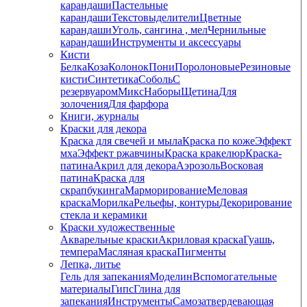
карандаши
Пастельные
карандаши
Текстовыделители
Цветные
карандаши
Уголь, сангина , мел
Чернильные
карандаши
Инструменты и аксессуары
Кисти
Белка
Коза
Колонок
Пони
Поролоновые
Резиновые
кисти
Синтетика
Соболь
С
резервуаром
Микс
Наборы
Щетина
Для
золочения
Для фарфора
Книги, журналы
Краски для декора
Краска для свечей и мыла
Краска по коже
Эффект
мха
Эффект ржавчины
Краска кракелюр
Краска-
патина
Акрил для декора
Аэрозоль
Восковая
патина
Краска для
скрапбукинга
Марморирование
Меловая
краска
Морилка
Рельефы, контуры
Декорирование
стекла и керамики
Краски художественные
Акварельные краски
Акриловая краска
Гуашь,
темпера
Масляная краска
Пигменты
Лепка, литье
Гель для запекания
Моделин
Вспомогательные
материалы
Гипс
Глина для
запекания
Инструменты
Самозатвердевающая