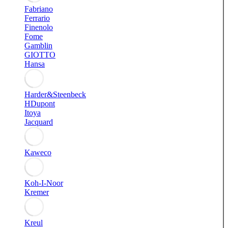
Fabriano
Ferrario
Finenolo
Fome
Gamblin
GIOTTO
Hansa
Harder&Steenbeck
HDupont
Itoya
Jacquard
Kaweco
Koh-I-Noor
Kremer
Kreul