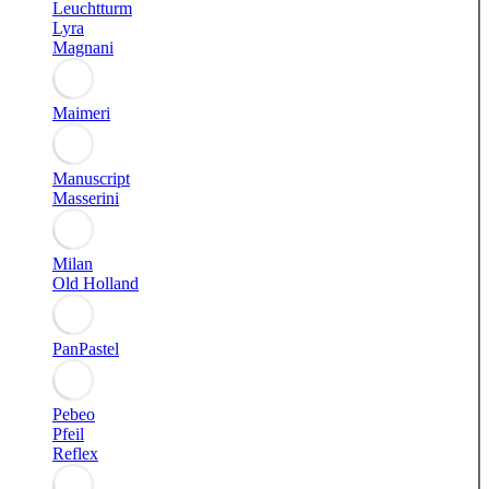
Leuchtturm
Lyra
Magnani
Maimeri
Manuscript
Masserini
Milan
Old Holland
PanPastel
Pebeo
Pfeil
Reflex