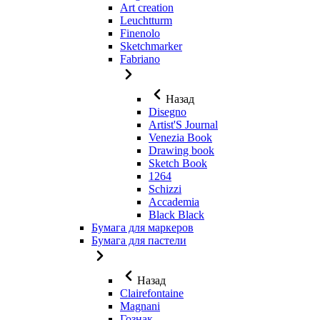
Art creation
Leuchtturm
Finenolo
Sketchmarker
Fabriano
Назад
Disegno
Artist'S Journal
Venezia Book
Drawing book
Sketch Book
1264
Schizzi
Accademia
Black Black
Бумага для маркеров
Бумага для пастели
Назад
Clairefontaine
Magnani
Гознак