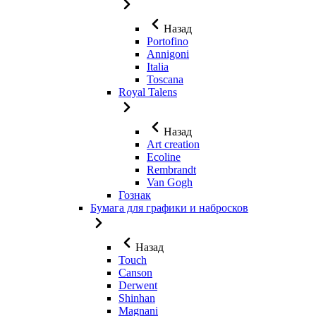
Назад
Portofino
Annigoni
Italia
Toscana
Royal Talens
Назад
Art creation
Ecoline
Rembrandt
Van Gogh
Гознак
Бумага для графики и набросков
Назад
Touch
Canson
Derwent
Shinhan
Magnani