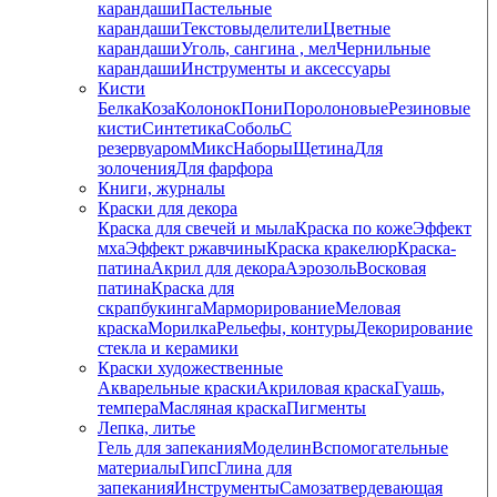
карандаши
Пастельные
карандаши
Текстовыделители
Цветные
карандаши
Уголь, сангина , мел
Чернильные
карандаши
Инструменты и аксессуары
Кисти
Белка
Коза
Колонок
Пони
Поролоновые
Резиновые
кисти
Синтетика
Соболь
С
резервуаром
Микс
Наборы
Щетина
Для
золочения
Для фарфора
Книги, журналы
Краски для декора
Краска для свечей и мыла
Краска по коже
Эффект
мха
Эффект ржавчины
Краска кракелюр
Краска-
патина
Акрил для декора
Аэрозоль
Восковая
патина
Краска для
скрапбукинга
Марморирование
Меловая
краска
Морилка
Рельефы, контуры
Декорирование
стекла и керамики
Краски художественные
Акварельные краски
Акриловая краска
Гуашь,
темпера
Масляная краска
Пигменты
Лепка, литье
Гель для запекания
Моделин
Вспомогательные
материалы
Гипс
Глина для
запекания
Инструменты
Самозатвердевающая