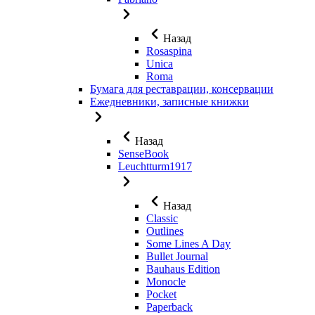
Назад
Rosaspina
Unica
Roma
Бумага для реставрации, консервации
Ежедневники, записные книжки
Назад
SenseBook
Leuchtturm1917
Назад
Classic
Outlines
Some Lines A Day
Bullet Journal
Bauhaus Edition
Monocle
Pocket
Paperback