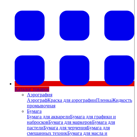
Каталог товаров
Аэрография
Аэрограф
Краска для аэрографии
Пленка
Жидкость
промывочная
Бумага
Бумага для акварели
Бумага для графики и
набросков
Бумага для маркеров
Бумага для
пастели
Бумага для черчения
Бумага для
смешанных техник
Бумага для масла и