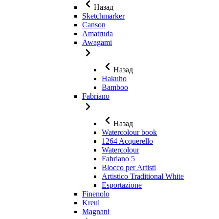
Назад
Sketchmarker
Canson
Amatruda
Awagami
Назад
Hakuho
Bamboo
Fabriano
Назад
Watercolour book
1264 Acquerello
Watercolour
Fabriano 5
Blocco per Artisti
Artistico Traditional White
Esportazione
Finenolo
Kreul
Magnani