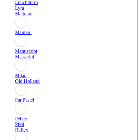
Leuchtturm
Lyra
Magnani
Maimeri
Manuscript
Masserini
Milan
Old Holland
PanPastel
Pebeo
Pfeil
Reflex