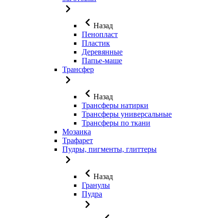
Назад
Пенопласт
Пластик
Деревянные
Папье-маше
Трансфер
Назад
Трансферы натирки
Трансферы универсальные
Трансферы по ткани
Мозаика
Трафарет
Пудры, пигменты, глиттеры
Назад
Гранулы
Пудра