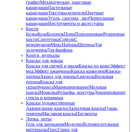
графит
Механические, цанговые
карандаши
Пастельные
карандаши
Текстовыделители
Цветные
карандаши
Уголь, сангина , мел
Чернильные
карандаши
Инструменты и аксессуары
Кисти
Белка
Коза
Колонок
Пони
Поролоновые
Резиновые
кисти
Синтетика
Соболь
С
резервуаром
Микс
Наборы
Щетина
Для
золочения
Для фарфора
Книги, журналы
Краски для декора
Краска для свечей и мыла
Краска по коже
Эффект
мха
Эффект ржавчины
Краска кракелюр
Краска-
патина
Акрил для декора
Аэрозоль
Восковая
патина
Краска для
скрапбукинга
Марморирование
Меловая
краска
Морилка
Рельефы, контуры
Декорирование
стекла и керамики
Краски художественные
Акварельные краски
Акриловая краска
Гуашь,
темпера
Масляная краска
Пигменты
Лепка, литье
Гель для запекания
Моделин
Вспомогательные
материалы
Гипс
Глина для