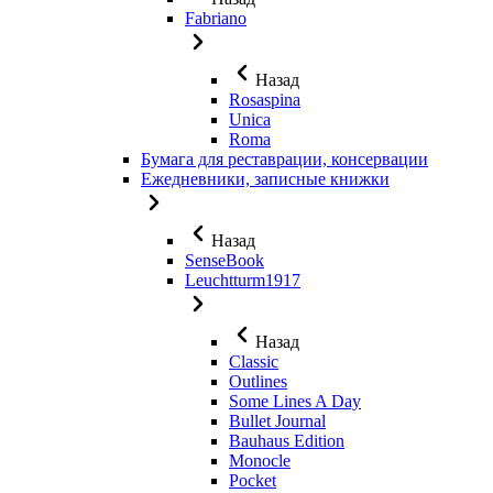
Fabriano
Назад
Rosaspina
Unica
Roma
Бумага для реставрации, консервации
Ежедневники, записные книжки
Назад
SenseBook
Leuchtturm1917
Назад
Classic
Outlines
Some Lines A Day
Bullet Journal
Bauhaus Edition
Monocle
Pocket