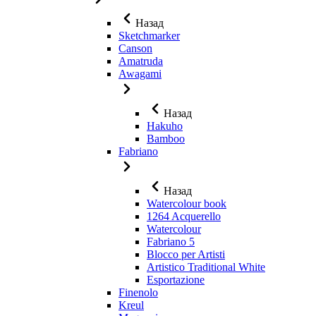
Назад
Sketchmarker
Canson
Amatruda
Awagami
Назад
Hakuho
Bamboo
Fabriano
Назад
Watercolour book
1264 Acquerello
Watercolour
Fabriano 5
Blocco per Artisti
Artistico Traditional White
Esportazione
Finenolo
Kreul