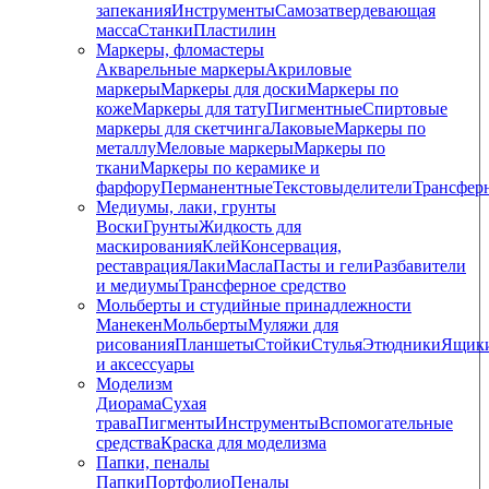
запекания
Инструменты
Самозатвердевающая
масса
Станки
Пластилин
Маркеры, фломастеры
Акварельные маркеры
Акриловые
маркеры
Маркеры для доски
Маркеры по
коже
Маркеры для тату
Пигментные
Cпиртовые
маркеры для скетчинга
Лаковые
Маркеры по
металлу
Меловые маркеры
Маркеры по
ткани
Маркеры по керамике и
фарфору
Перманентные
Текстовыделители
Трансфер
Медиумы, лаки, грунты
Воски
Грунты
Жидкость для
маскирования
Клей
Консервация,
реставрация
Лаки
Масла
Пасты и гели
Разбавители
и медиумы
Трансферное средство
Мольберты и студийные принадлежности
Манекен
Мольберты
Муляжи для
рисования
Планшеты
Стойки
Стулья
Этюдники
Ящик
и аксессуары
Моделизм
Диорама
Сухая
трава
Пигменты
Инструменты
Вспомогательные
средства
Краска для моделизма
Папки, пеналы
Папки
Портфолио
Пеналы