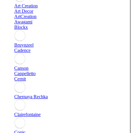
Art Creation
Art Decor
ArtCreation
Awagami
Blockx
Bruynzeel
Cadence
Canson
Cappelletto
Cernit
Chernaya Rechka
Clairefontaine
Copic