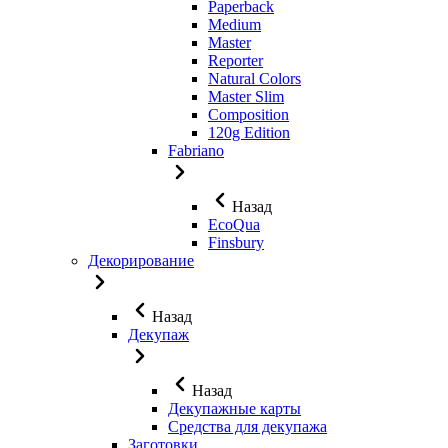
Paperback
Medium
Master
Reporter
Natural Colors
Master Slim
Composition
120g Edition
Fabriano
Назад
EcoQua
Finsbury
Декорирование
Назад
Декупаж
Назад
Декупажные карты
Средства для декупажа
Заготовки