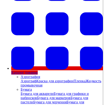
Каталог товаров
Аэрография
Аэрограф
Краска для аэрографии
Пленка
Жидкость
промывочная
Бумага
Бумага для акварели
Бумага для графики и
набросков
Бумага для маркеров
Бумага для
пастели
Бумага для черчения
Бумага для