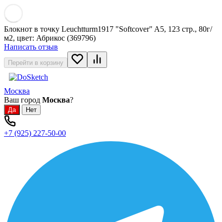
Блокнот в точку Leuchtturm1917 "Softcover" A5, 123 стр., 80г/
м2, цвет: Абрикос (369796)
Написать отзыв
Перейти в корзину
Москва
Ваш город
Москва
?
+7 (925) 227-50-00