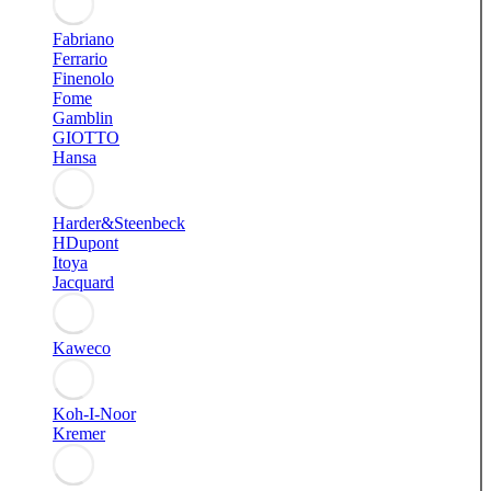
Fabriano
Ferrario
Finenolo
Fome
Gamblin
GIOTTO
Hansa
Harder&Steenbeck
HDupont
Itoya
Jacquard
Kaweco
Koh-I-Noor
Kremer