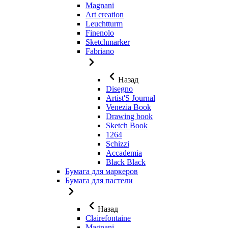
Magnani
Art creation
Leuchtturm
Finenolo
Sketchmarker
Fabriano
Назад
Disegno
Artist'S Journal
Venezia Book
Drawing book
Sketch Book
1264
Schizzi
Accademia
Black Black
Бумага для маркеров
Бумага для пастели
Назад
Clairefontaine
Magnani