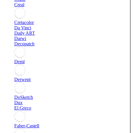
Creal
Cretacolor
Da Vinci
Daily ART
Darwi
Decopatch
Deml
Derwent
DoSketch
Dux
El Greco
Faber-Castell