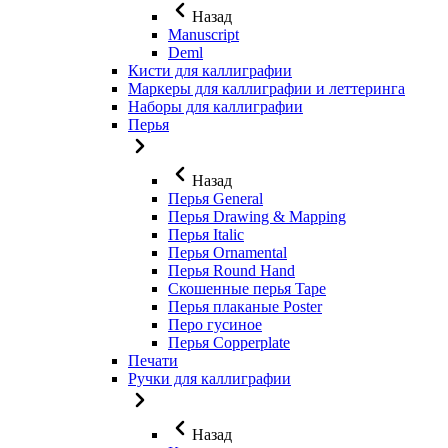
Назад
Manuscript
Deml
Кисти для каллиграфии
Маркеры для каллиграфии и леттеринга
Наборы для каллиграфии
Перья
Назад
Перья General
Перья Drawing & Mapping
Перья Italic
Перья Ornamental
Перья Round Hand
Скошенные перья Tape
Перья плаканые Poster
Перо гусиное
Перья Copperplate
Печати
Ручки для каллиграфии
Назад