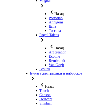
Magnani
Назад
Portofino
Annigoni
Italia
Toscana
Royal Talens
Назад
Art creation
Ecoline
Rembrandt
Van Gogh
Гознак
Бумага для графики и набросков
Назад
Touch
Canson
Derwent
Shinhan