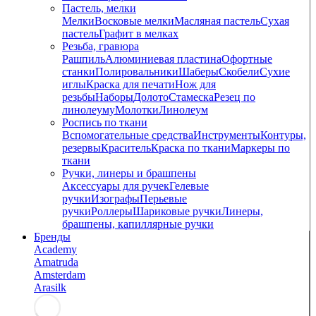
Пастель, мелки
Мелки
Восковые мелки
Масляная пастель
Сухая
пастель
Графит в мелках
Резьба, гравюра
Рашпиль
Алюминиевая пластина
Офортные
станки
Полировальники
Шаберы
Скобели
Сухие
иглы
Краска для печати
Нож для
резьбы
Наборы
Долото
Стамеска
Резец по
линолеуму
Молотки
Линолеум
Роспись по ткани
Вспомогательные средства
Инструменты
Контуры,
резервы
Краситель
Краска по ткани
Маркеры по
ткани
Ручки, линеры и брашпены
Аксессуары для ручек
Гелевые
ручки
Изографы
Перьевые
ручки
Роллеры
Шариковые ручки
Линеры,
брашпены, капиллярные ручки
Бренды
Academy
Amatruda
Amsterdam
Arasilk