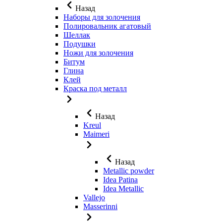
Назад
Наборы для золочения
Полировальник агатовый
Шеллак
Подушки
Ножи для золочения
Битум
Глина
Клей
Краска под металл
Назад
Kreul
Maimeri
Назад
Metallic powder
Idea Patina
Idea Metallic
Vallejo
Masserinni