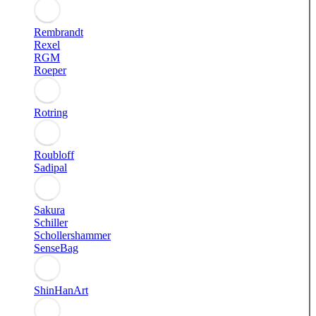
Rembrandt
Rexel
RGM
Roeper
Rotring
Roubloff
Sadipal
Sakura
Schiller
Schollershammer
SenseBag
ShinHanArt