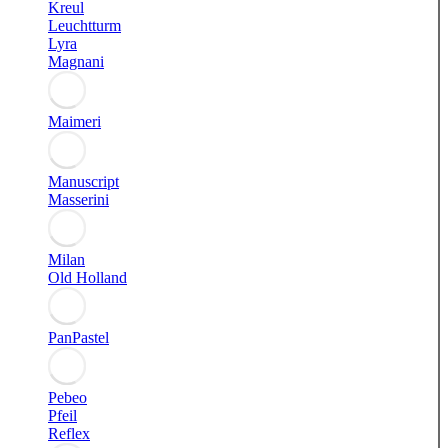
Kreul
Leuchtturm
Lyra
Magnani
Maimeri
Manuscript
Masserini
Milan
Old Holland
PanPastel
Pebeo
Pfeil
Reflex