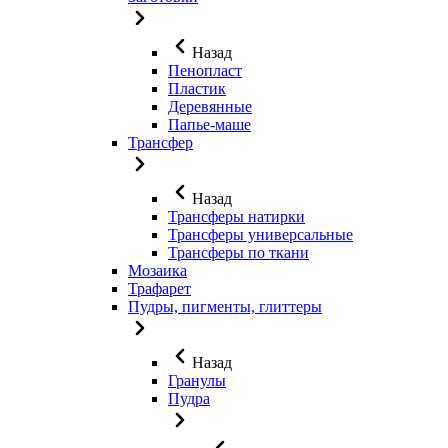
Назад
Пенопласт
Пластик
Деревянные
Папье-маше
Трансфер
Назад
Трансферы натирки
Трансферы универсальные
Трансферы по ткани
Мозаика
Трафарет
Пудры, пигменты, глиттеры
Назад
Гранулы
Пудра