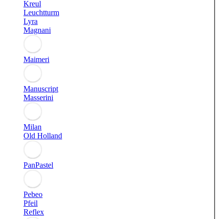
Kreul
Leuchtturm
Lyra
Magnani
Maimeri
Manuscript
Masserini
Milan
Old Holland
PanPastel
Pebeo
Pfeil
Reflex