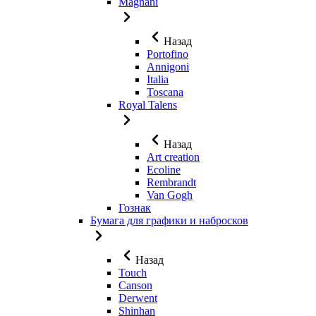
Magnani
Назад
Portofino
Annigoni
Italia
Toscana
Royal Talens
Назад
Art creation
Ecoline
Rembrandt
Van Gogh
Гознак
Бумага для графики и набросков
Назад
Touch
Canson
Derwent
Shinhan