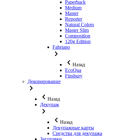
Paperback
Medium
Master
Reporter
Natural Colors
Master Slim
Composition
120g Edition
Fabriano
Назад
EcoQua
Finsbury
Декорирование
Назад
Декупаж
Назад
Декупажные карты
Средства для декупажа
Заготовки