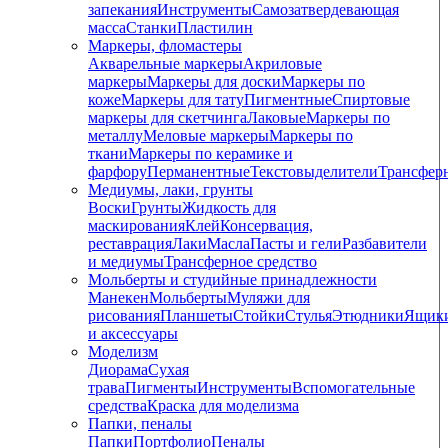
запекания
Инструменты
Самозатвердевающая
масса
Станки
Пластилин
Маркеры, фломастеры
Акварельные маркеры
Акриловые
маркеры
Маркеры для доски
Маркеры по
коже
Маркеры для тату
Пигментные
Cпиртовые
маркеры для скетчинга
Лаковые
Маркеры по
металлу
Меловые маркеры
Маркеры по
ткани
Маркеры по керамике и
фарфору
Перманентные
Текстовыделители
Трансфер
Медиумы, лаки, грунты
Воски
Грунты
Жидкость для
маскирования
Клей
Консервация,
реставрация
Лаки
Масла
Пасты и гели
Разбавители
и медиумы
Трансферное средство
Мольберты и студийные принадлежности
Манекен
Мольберты
Муляжи для
рисования
Планшеты
Стойки
Стулья
Этюдники
Ящик
и аксессуары
Моделизм
Диорама
Сухая
трава
Пигменты
Инструменты
Вспомогательные
средства
Краска для моделизма
Папки, пеналы
Папки
Портфолио
Пеналы