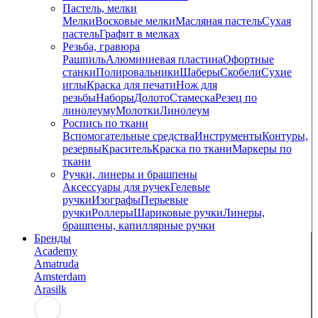
Пастель, мелки
Мелки
Восковые мелки
Масляная пастель
Сухая
пастель
Графит в мелках
Резьба, гравюра
Рашпиль
Алюминиевая пластина
Офортные
станки
Полировальники
Шаберы
Скобели
Сухие
иглы
Краска для печати
Нож для
резьбы
Наборы
Долото
Стамеска
Резец по
линолеуму
Молотки
Линолеум
Роспись по ткани
Вспомогательные средства
Инструменты
Контуры,
резервы
Краситель
Краска по ткани
Маркеры по
ткани
Ручки, линеры и брашпены
Аксессуары для ручек
Гелевые
ручки
Изографы
Перьевые
ручки
Роллеры
Шариковые ручки
Линеры,
брашпены, капиллярные ручки
Бренды
Academy
Amatruda
Amsterdam
Arasilk