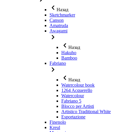
Назад
Sketchmarker
Canson
Amatruda
Awagami
Назад
Hakuho
Bamboo
Fabriano
Назад
Watercolour book
1264 Acquerello
Watercolour
Fabriano 5
Blocco per Artisti
Artistico Traditional White
Esportazione
Finenolo
Kreul