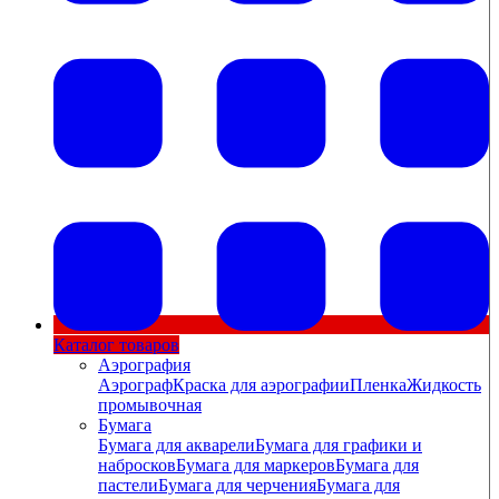
Каталог товаров
Аэрография
Аэрограф
Краска для аэрографии
Пленка
Жидкость
промывочная
Бумага
Бумага для акварели
Бумага для графики и
набросков
Бумага для маркеров
Бумага для
пастели
Бумага для черчения
Бумага для