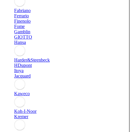
Fabriano
Ferrario
Finenolo
Fome
Gamblin
GIOTTO
Hansa
Harder&Steenbeck
HDupont
Itoya
Jacquard
Kaweco
Koh-I-Noor
Kremer