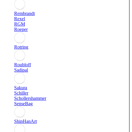
Rembrandt
Rexel
RGM
Roeper
Rotring
Roubloff
Sadipal
Sakura
Schiller
Schollershammer
SenseBag
ShinHanArt