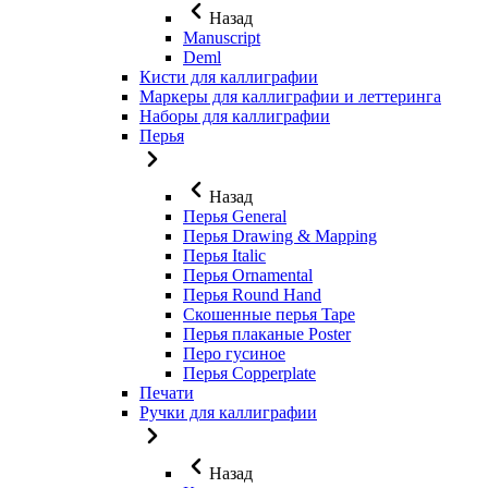
Назад
Manuscript
Deml
Кисти для каллиграфии
Маркеры для каллиграфии и леттеринга
Наборы для каллиграфии
Перья
Назад
Перья General
Перья Drawing & Mapping
Перья Italic
Перья Ornamental
Перья Round Hand
Скошенные перья Tape
Перья плаканые Poster
Перо гусиное
Перья Copperplate
Печати
Ручки для каллиграфии
Назад