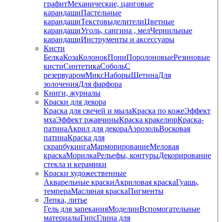
графит
Механические, цанговые
карандаши
Пастельные
карандаши
Текстовыделители
Цветные
карандаши
Уголь, сангина , мел
Чернильные
карандаши
Инструменты и аксессуары
Кисти
Белка
Коза
Колонок
Пони
Поролоновые
Резиновые
кисти
Синтетика
Соболь
С
резервуаром
Микс
Наборы
Щетина
Для
золочения
Для фарфора
Книги, журналы
Краски для декора
Краска для свечей и мыла
Краска по коже
Эффект
мха
Эффект ржавчины
Краска кракелюр
Краска-
патина
Акрил для декора
Аэрозоль
Восковая
патина
Краска для
скрапбукинга
Марморирование
Меловая
краска
Морилка
Рельефы, контуры
Декорирование
стекла и керамики
Краски художественные
Акварельные краски
Акриловая краска
Гуашь,
темпера
Масляная краска
Пигменты
Лепка, литье
Гель для запекания
Моделин
Вспомогательные
материалы
Гипс
Глина для