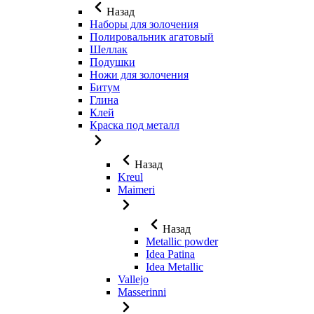
Назад
Наборы для золочения
Полировальник агатовый
Шеллак
Подушки
Ножи для золочения
Битум
Глина
Клей
Краска под металл
Назад
Kreul
Maimeri
Назад
Metallic powder
Idea Patina
Idea Metallic
Vallejo
Masserinni