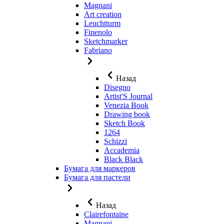
Magnani
Art creation
Leuchtturm
Finenolo
Sketchmarker
Fabriano
Назад
Disegno
Artist'S Journal
Venezia Book
Drawing book
Sketch Book
1264
Schizzi
Accademia
Black Black
Бумага для маркеров
Бумага для пастели
Назад
Clairefontaine
Magnani