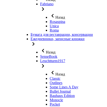
Fabriano
Назад
Rosaspina
Unica
Roma
Бумага для реставрации, консервации
Ежедневники, записные книжки
Назад
SenseBook
Leuchtturm1917
Назад
Classic
Outlines
Some Lines A Day
Bullet Journal
Bauhaus Edition
Monocle
Pocket