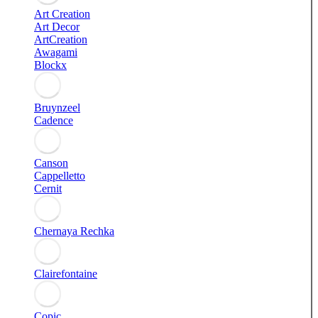
Art Creation
Art Decor
ArtCreation
Awagami
Blockx
Bruynzeel
Cadence
Canson
Cappelletto
Cernit
Chernaya Rechka
Clairefontaine
Copic