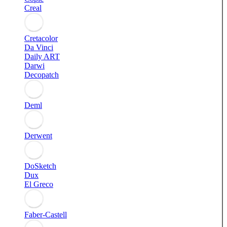
Creal
Cretacolor
Da Vinci
Daily ART
Darwi
Decopatch
Deml
Derwent
DoSketch
Dux
El Greco
Faber-Castell