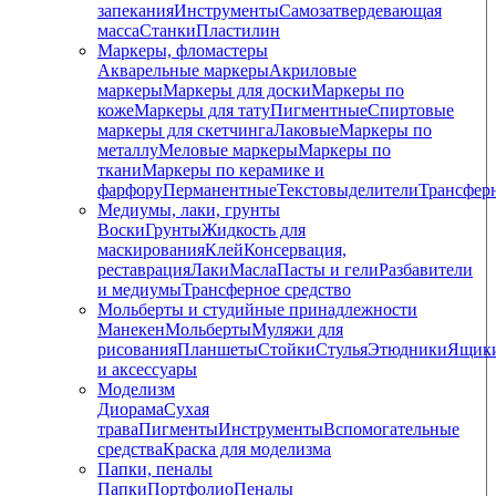
запекания
Инструменты
Самозатвердевающая
масса
Станки
Пластилин
Маркеры, фломастеры
Акварельные маркеры
Акриловые
маркеры
Маркеры для доски
Маркеры по
коже
Маркеры для тату
Пигментные
Cпиртовые
маркеры для скетчинга
Лаковые
Маркеры по
металлу
Меловые маркеры
Маркеры по
ткани
Маркеры по керамике и
фарфору
Перманентные
Текстовыделители
Трансфер
Медиумы, лаки, грунты
Воски
Грунты
Жидкость для
маскирования
Клей
Консервация,
реставрация
Лаки
Масла
Пасты и гели
Разбавители
и медиумы
Трансферное средство
Мольберты и студийные принадлежности
Манекен
Мольберты
Муляжи для
рисования
Планшеты
Стойки
Стулья
Этюдники
Ящик
и аксессуары
Моделизм
Диорама
Сухая
трава
Пигменты
Инструменты
Вспомогательные
средства
Краска для моделизма
Папки, пеналы
Папки
Портфолио
Пеналы