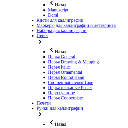
Назад
Manuscript
Deml
Кисти для каллиграфии
Маркеры для каллиграфии и леттеринга
Наборы для каллиграфии
Перья
Назад
Перья General
Перья Drawing & Mapping
Перья Italic
Перья Ornamental
Перья Round Hand
Скошенные перья Tape
Перья плаканые Poster
Перо гусиное
Перья Copperplate
Печати
Ручки для каллиграфии
Назад