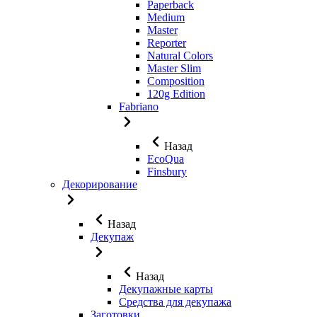
Paperback
Medium
Master
Reporter
Natural Colors
Master Slim
Composition
120g Edition
Fabriano
Назад
EcoQua
Finsbury
Декорирование
Назад
Декупаж
Назад
Декупажные карты
Средства для декупажа
Заготовки