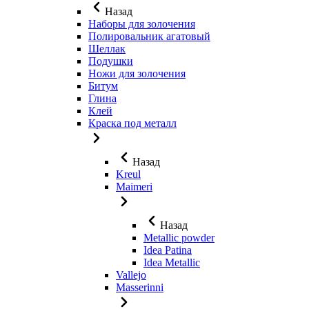
Назад
Наборы для золочения
Полировальник агатовый
Шеллак
Подушки
Ножи для золочения
Битум
Глина
Клей
Краска под металл
Назад
Kreul
Maimeri
Назад
Metallic powder
Idea Patina
Idea Metallic
Vallejo
Masserinni