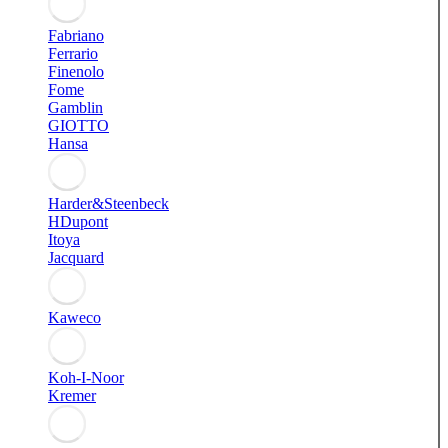
Fabriano
Ferrario
Finenolo
Fome
Gamblin
GIOTTO
Hansa
Harder&Steenbeck
HDupont
Itoya
Jacquard
Kaweco
Koh-I-Noor
Kremer