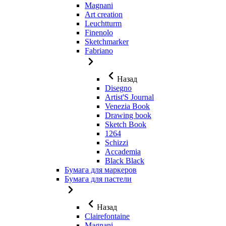
Magnani
Art creation
Leuchtturm
Finenolo
Sketchmarker
Fabriano
Назад
Disegno
Artist'S Journal
Venezia Book
Drawing book
Sketch Book
1264
Schizzi
Accademia
Black Black
Бумага для маркеров
Бумага для пастели
Назад
Clairefontaine
Magnani