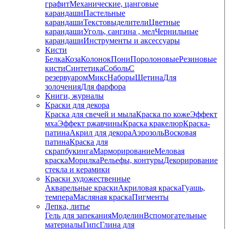
графит
Механические, цанговые
карандаши
Пастельные
карандаши
Текстовыделители
Цветные
карандаши
Уголь, сангина , мел
Чернильные
карандаши
Инструменты и аксессуары
Кисти
Белка
Коза
Колонок
Пони
Поролоновые
Резиновые
кисти
Синтетика
Соболь
С
резервуаром
Микс
Наборы
Щетина
Для
золочения
Для фарфора
Книги, журналы
Краски для декора
Краска для свечей и мыла
Краска по коже
Эффект
мха
Эффект ржавчины
Краска кракелюр
Краска-
патина
Акрил для декора
Аэрозоль
Восковая
патина
Краска для
скрапбукинга
Марморирование
Меловая
краска
Морилка
Рельефы, контуры
Декорирование
стекла и керамики
Краски художественные
Акварельные краски
Акриловая краска
Гуашь,
темпера
Масляная краска
Пигменты
Лепка, литье
Гель для запекания
Моделин
Вспомогательные
материалы
Гипс
Глина для