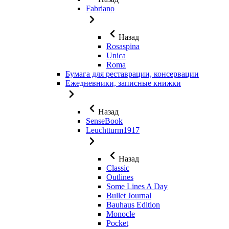
Fabriano
Назад
Rosaspina
Unica
Roma
Бумага для реставрации, консервации
Ежедневники, записные книжки
Назад
SenseBook
Leuchtturm1917
Назад
Classic
Outlines
Some Lines A Day
Bullet Journal
Bauhaus Edition
Monocle
Pocket