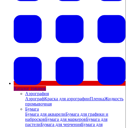
Каталог товаров
Аэрография
Аэрограф
Краска для аэрографии
Пленка
Жидкость
промывочная
Бумага
Бумага для акварели
Бумага для графики и
набросков
Бумага для маркеров
Бумага для
пастели
Бумага для черчения
Бумага для