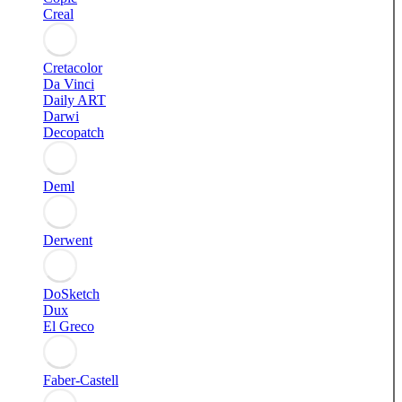
Creal
Cretacolor
Da Vinci
Daily ART
Darwi
Decopatch
Deml
Derwent
DoSketch
Dux
El Greco
Faber-Castell