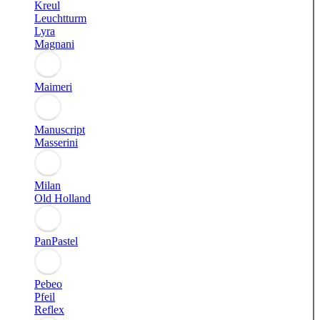
Kreul
Leuchtturm
Lyra
Magnani
Maimeri
Manuscript
Masserini
Milan
Old Holland
PanPastel
Pebeo
Pfeil
Reflex