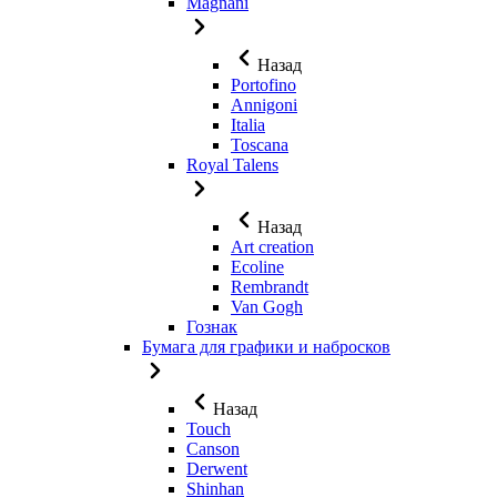
Magnani
Назад
Portofino
Annigoni
Italia
Toscana
Royal Talens
Назад
Art creation
Ecoline
Rembrandt
Van Gogh
Гознак
Бумага для графики и набросков
Назад
Touch
Canson
Derwent
Shinhan