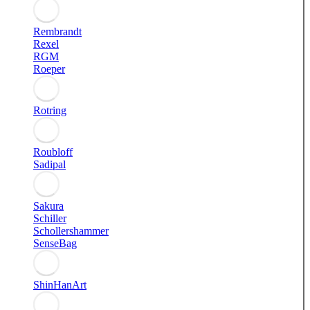
Rembrandt
Rexel
RGM
Roeper
Rotring
Roubloff
Sadipal
Sakura
Schiller
Schollershammer
SenseBag
ShinHanArt