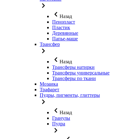
Назад
Пенопласт
Пластик
Деревянные
Папье-маше
Трансфер
Назад
Трансферы натирки
Трансферы универсальные
Трансферы по ткани
Мозаика
Трафарет
Пудры, пигменты, глиттеры
Назад
Гранулы
Пудра