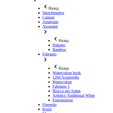
Назад
Sketchmarker
Canson
Amatruda
Awagami
Назад
Hakuho
Bamboo
Fabriano
Назад
Watercolour book
1264 Acquerello
Watercolour
Fabriano 5
Blocco per Artisti
Artistico Traditional White
Esportazione
Finenolo
Kreul