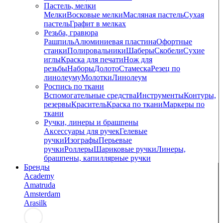
Пастель, мелки
Мелки
Восковые мелки
Масляная пастель
Сухая
пастель
Графит в мелках
Резьба, гравюра
Рашпиль
Алюминиевая пластина
Офортные
станки
Полировальники
Шаберы
Скобели
Сухие
иглы
Краска для печати
Нож для
резьбы
Наборы
Долото
Стамеска
Резец по
линолеуму
Молотки
Линолеум
Роспись по ткани
Вспомогательные средства
Инструменты
Контуры,
резервы
Краситель
Краска по ткани
Маркеры по
ткани
Ручки, линеры и брашпены
Аксессуары для ручек
Гелевые
ручки
Изографы
Перьевые
ручки
Роллеры
Шариковые ручки
Линеры,
брашпены, капиллярные ручки
Бренды
Academy
Amatruda
Amsterdam
Arasilk