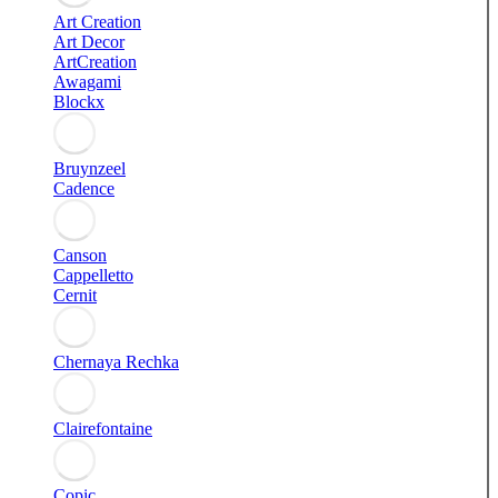
Art Creation
Art Decor
ArtCreation
Awagami
Blockx
Bruynzeel
Cadence
Canson
Cappelletto
Cernit
Chernaya Rechka
Clairefontaine
Copic