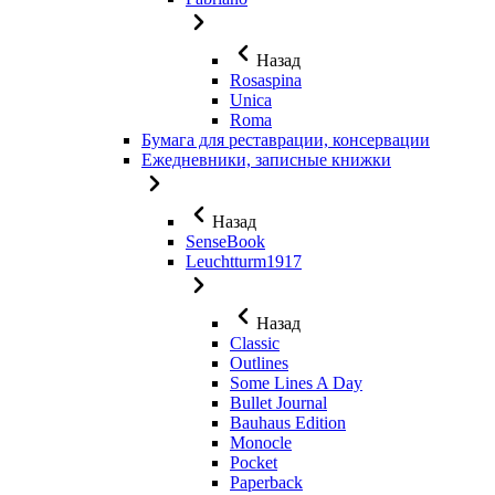
Назад
Rosaspina
Unica
Roma
Бумага для реставрации, консервации
Ежедневники, записные книжки
Назад
SenseBook
Leuchtturm1917
Назад
Classic
Outlines
Some Lines A Day
Bullet Journal
Bauhaus Edition
Monocle
Pocket
Paperback