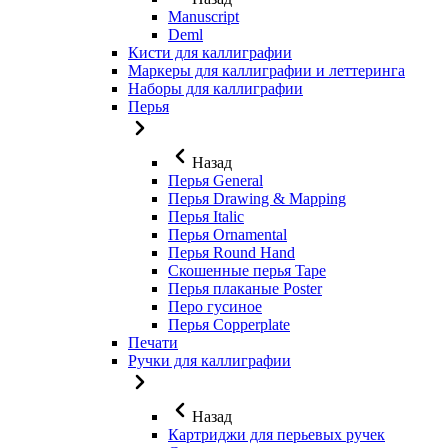
Manuscript
Deml
Кисти для каллиграфии
Маркеры для каллиграфии и леттеринга
Наборы для каллиграфии
Перья
Назад
Перья General
Перья Drawing & Mapping
Перья Italic
Перья Ornamental
Перья Round Hand
Скошенные перья Tape
Перья плаканые Poster
Перо гусиное
Перья Copperplate
Печати
Ручки для каллиграфии
Назад
Картриджи для перьевых ручек