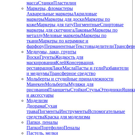
масса
Станки
Пластилин
Маркеры, фломастеры
Акварельные маркеры
Акриловые
маркеры
Маркеры для доски
Маркеры по
коже
Маркеры для тату
Пигментные
Cпиртовые
маркеры для скетчинга
Лаковые
Маркеры по
металлу
Меловые маркеры
Маркеры по
ткани
Маркеры по керамике и
фарфору
Перманентные
Текстовыделители
Трансфер
Медиумы, лаки, грунты
Воски
Грунты
Жидкость для
маскирования
Клей
Консервация,
реставрация
Лаки
Масла
Пасты и гели
Разбавители
и медиумы
Трансферное средство
Мольберты и студийные принадлежности
Манекен
Мольберты
Муляжи для
рисования
Планшеты
Стойки
Стулья
Этюдники
Ящик
и аксессуары
Моделизм
Диорама
Сухая
трава
Пигменты
Инструменты
Вспомогательные
средства
Краска для моделизма
Папки, пеналы
Папки
Портфолио
Пеналы
Пастель, мелки