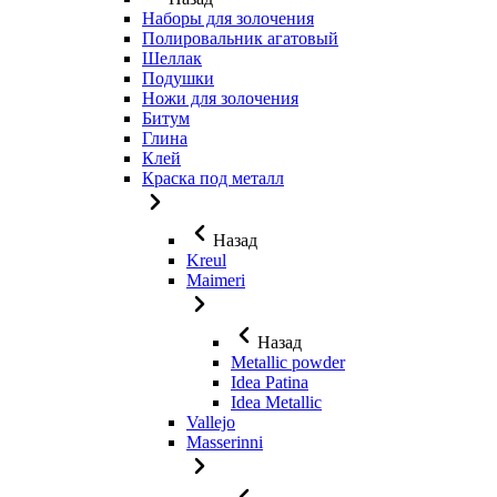
Наборы для золочения
Полировальник агатовый
Шеллак
Подушки
Ножи для золочения
Битум
Глина
Клей
Краска под металл
Назад
Kreul
Maimeri
Назад
Metallic powder
Idea Patina
Idea Metallic
Vallejo
Masserinni