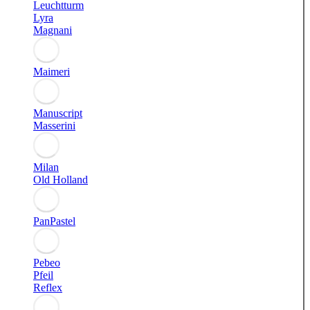
Leuchtturm
Lyra
Magnani
Maimeri
Manuscript
Masserini
Milan
Old Holland
PanPastel
Pebeo
Pfeil
Reflex