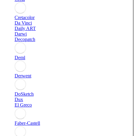
Cretacolor
Da Vinci
Daily ART
Darwi
Decopatch
Deml
Derwent
DoSketch
Dux
El Greco
Faber-Castell