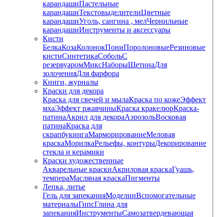
карандаши
Пастельные
карандаши
Текстовыделители
Цветные
карандаши
Уголь, сангина , мел
Чернильные
карандаши
Инструменты и аксессуары
Кисти
Белка
Коза
Колонок
Пони
Поролоновые
Резиновые
кисти
Синтетика
Соболь
С
резервуаром
Микс
Наборы
Щетина
Для
золочения
Для фарфора
Книги, журналы
Краски для декора
Краска для свечей и мыла
Краска по коже
Эффект
мха
Эффект ржавчины
Краска кракелюр
Краска-
патина
Акрил для декора
Аэрозоль
Восковая
патина
Краска для
скрапбукинга
Марморирование
Меловая
краска
Морилка
Рельефы, контуры
Декорирование
стекла и керамики
Краски художественные
Акварельные краски
Акриловая краска
Гуашь,
темпера
Масляная краска
Пигменты
Лепка, литье
Гель для запекания
Моделин
Вспомогательные
материалы
Гипс
Глина для
запекания
Инструменты
Самозатвердевающая