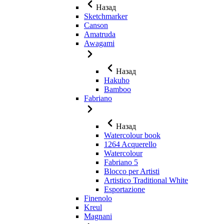
Назад
Sketchmarker
Canson
Amatruda
Awagami
Назад
Hakuho
Bamboo
Fabriano
Назад
Watercolour book
1264 Acquerello
Watercolour
Fabriano 5
Blocco per Artisti
Artistico Traditional White
Esportazione
Finenolo
Kreul
Magnani