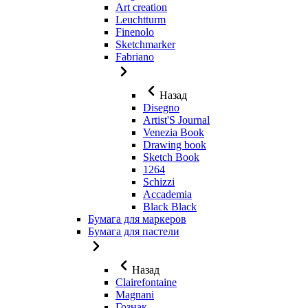
Art creation
Leuchtturm
Finenolo
Sketchmarker
Fabriano
Назад
Disegno
Artist'S Journal
Venezia Book
Drawing book
Sketch Book
1264
Schizzi
Accademia
Black Black
Бумага для маркеров
Бумага для пастели
Назад
Clairefontaine
Magnani
Гознак