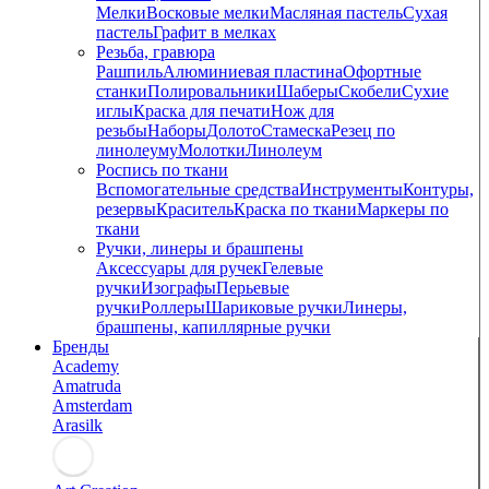
Мелки
Восковые мелки
Масляная пастель
Сухая
пастель
Графит в мелках
Резьба, гравюра
Рашпиль
Алюминиевая пластина
Офортные
станки
Полировальники
Шаберы
Скобели
Сухие
иглы
Краска для печати
Нож для
резьбы
Наборы
Долото
Стамеска
Резец по
линолеуму
Молотки
Линолеум
Роспись по ткани
Вспомогательные средства
Инструменты
Контуры,
резервы
Краситель
Краска по ткани
Маркеры по
ткани
Ручки, линеры и брашпены
Аксессуары для ручек
Гелевые
ручки
Изографы
Перьевые
ручки
Роллеры
Шариковые ручки
Линеры,
брашпены, капиллярные ручки
Бренды
Academy
Amatruda
Amsterdam
Arasilk