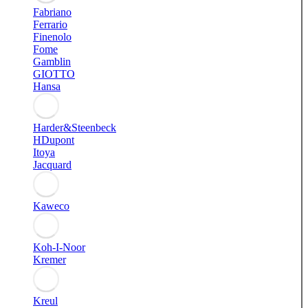
Fabriano
Ferrario
Finenolo
Fome
Gamblin
GIOTTO
Hansa
Harder&Steenbeck
HDupont
Itoya
Jacquard
Kaweco
Koh-I-Noor
Kremer
Kreul