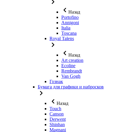
Назад
Portofino
Annigoni
Italia
Toscana
Royal Talens
Назад
Art creation
Ecoline
Rembrandt
Van Gogh
Гознак
Бумага для графики и набросков
Назад
Touch
Canson
Derwent
Shinhan
Magnani