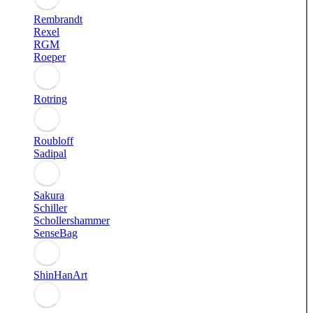
Rembrandt
Rexel
RGM
Roeper
Rotring
Roubloff
Sadipal
Sakura
Schiller
Schollershammer
SenseBag
ShinHanArt