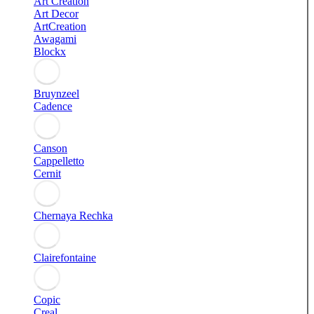
Art Creation
Art Decor
ArtCreation
Awagami
Blockx
Bruynzeel
Cadence
Canson
Cappelletto
Cernit
Chernaya Rechka
Clairefontaine
Copic
Creal