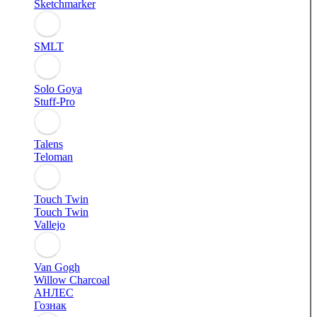
Sketchmarker
SMLT
Solo Goya
Stuff-Pro
Talens
Teloman
Touch Twin
Touch Twin
Vallejo
Van Gogh
Willow Charcoal
АНЛЕС
Гознак