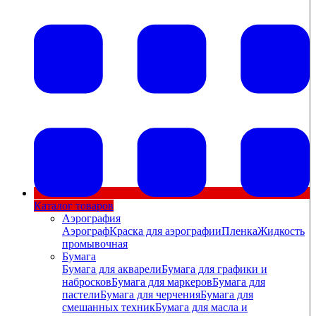
Каталог товаров
Аэрография
Аэрограф
Краска для аэрографии
Пленка
Жидкость
промывочная
Бумага
Бумага для акварели
Бумага для графики и
набросков
Бумага для маркеров
Бумага для
пастели
Бумага для черчения
Бумага для
смешанных техник
Бумага для масла и