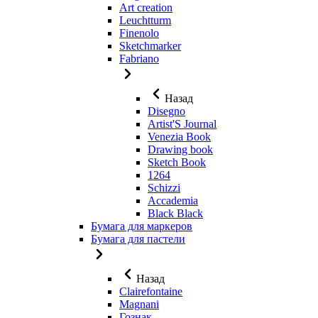
Art creation
Leuchtturm
Finenolo
Sketchmarker
Fabriano
Назад
Disegno
Artist'S Journal
Venezia Book
Drawing book
Sketch Book
1264
Schizzi
Accademia
Black Black
Бумага для маркеров
Бумага для пастели
Назад
Clairefontaine
Magnani
Гознак