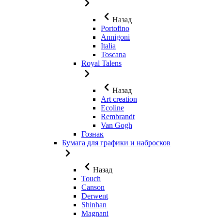
Назад
Portofino
Annigoni
Italia
Toscana
Royal Talens
Назад
Art creation
Ecoline
Rembrandt
Van Gogh
Гознак
Бумага для графики и набросков
Назад
Touch
Canson
Derwent
Shinhan
Magnani