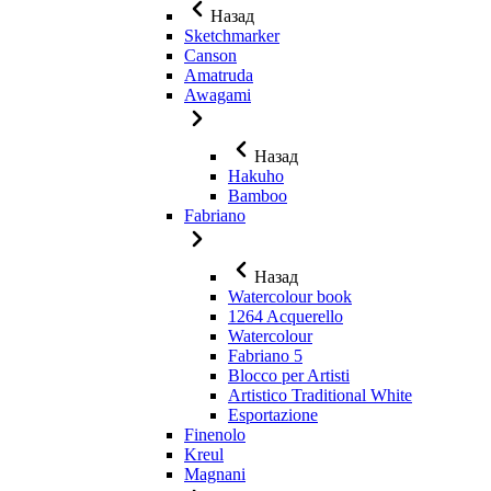
Назад
Sketchmarker
Canson
Amatruda
Awagami
Назад
Hakuho
Bamboo
Fabriano
Назад
Watercolour book
1264 Acquerello
Watercolour
Fabriano 5
Blocco per Artisti
Artistico Traditional White
Esportazione
Finenolo
Kreul
Magnani