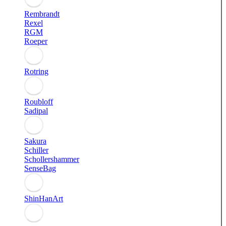
Rembrandt
Rexel
RGM
Roeper
Rotring
Roubloff
Sadipal
Sakura
Schiller
Schollershammer
SenseBag
ShinHanArt