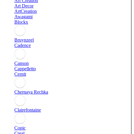
Art Creation
Art Decor
ArtCreation
Awagami
Blockx
Bruynzeel
Cadence
Canson
Cappelletto
Cernit
Chernaya Rechka
Clairefontaine
Copic
Creal