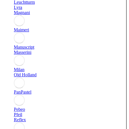
Leuchtturm
Lyra
Magnani
Maimeri
Manuscript
Masserini
Milan
Old Holland
PanPastel
Pebeo
Pfeil
Reflex