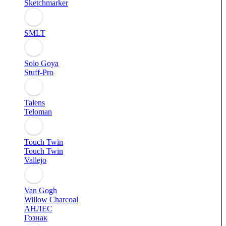
Sketchmarker
SMLT
Solo Goya
Stuff-Pro
Talens
Teloman
Touch Twin
Touch Twin
Vallejo
Van Gogh
Willow Charcoal
АНЛЕС
Гознак