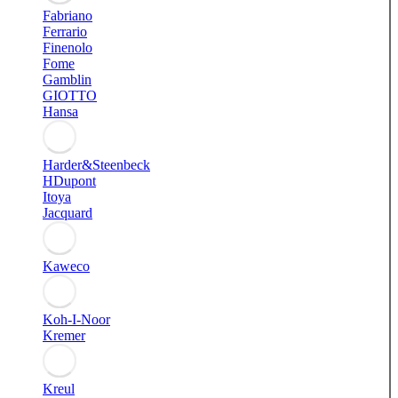
Fabriano
Ferrario
Finenolo
Fome
Gamblin
GIOTTO
Hansa
Harder&Steenbeck
HDupont
Itoya
Jacquard
Kaweco
Koh-I-Noor
Kremer
Kreul