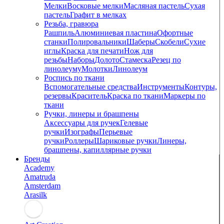
Мелки
Восковые мелки
Масляная пастель
Сухая
пастель
Графит в мелках
Резьба, гравюра
Рашпиль
Алюминиевая пластина
Офортные
станки
Полировальники
Шаберы
Скобели
Сухие
иглы
Краска для печати
Нож для
резьбы
Наборы
Долото
Стамеска
Резец по
линолеуму
Молотки
Линолеум
Роспись по ткани
Вспомогательные средства
Инструменты
Контуры,
резервы
Краситель
Краска по ткани
Маркеры по
ткани
Ручки, линеры и брашпены
Аксессуары для ручек
Гелевые
ручки
Изографы
Перьевые
ручки
Роллеры
Шариковые ручки
Линеры,
брашпены, капиллярные ручки
Бренды
Academy
Amatruda
Amsterdam
Arasilk