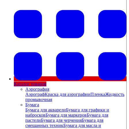
Каталог товаров
Аэрография
Аэрограф
Краска для аэрографии
Пленка
Жидкость
промывочная
Бумага
Бумага для акварели
Бумага для графики и
набросков
Бумага для маркеров
Бумага для
пастели
Бумага для черчения
Бумага для
смешанных техник
Бумага для масла и