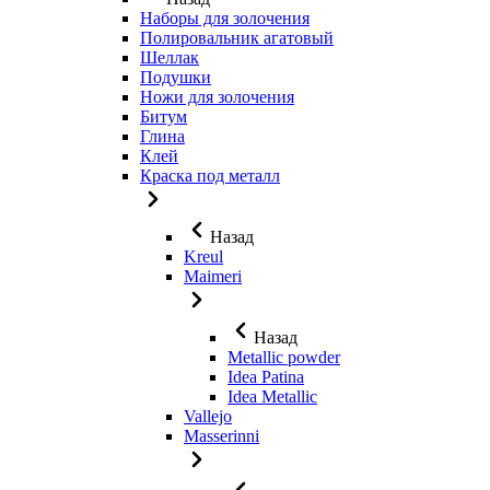
Наборы для золочения
Полировальник агатовый
Шеллак
Подушки
Ножи для золочения
Битум
Глина
Клей
Краска под металл
Назад
Kreul
Maimeri
Назад
Metallic powder
Idea Patina
Idea Metallic
Vallejo
Masserinni