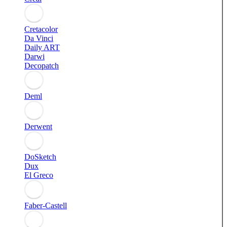
Cretacolor
Da Vinci
Daily ART
Darwi
Decopatch
Deml
Derwent
DoSketch
Dux
El Greco
Faber-Castell