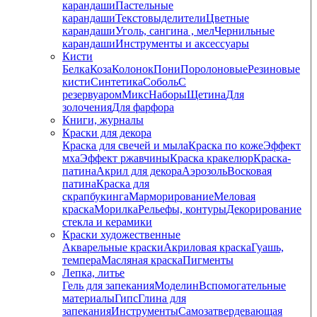
карандаши
Пастельные
карандаши
Текстовыделители
Цветные
карандаши
Уголь, сангина , мел
Чернильные
карандаши
Инструменты и аксессуары
Кисти
Белка
Коза
Колонок
Пони
Поролоновые
Резиновые
кисти
Синтетика
Соболь
С
резервуаром
Микс
Наборы
Щетина
Для
золочения
Для фарфора
Книги, журналы
Краски для декора
Краска для свечей и мыла
Краска по коже
Эффект
мха
Эффект ржавчины
Краска кракелюр
Краска-
патина
Акрил для декора
Аэрозоль
Восковая
патина
Краска для
скрапбукинга
Марморирование
Меловая
краска
Морилка
Рельефы, контуры
Декорирование
стекла и керамики
Краски художественные
Акварельные краски
Акриловая краска
Гуашь,
темпера
Масляная краска
Пигменты
Лепка, литье
Гель для запекания
Моделин
Вспомогательные
материалы
Гипс
Глина для
запекания
Инструменты
Самозатвердевающая