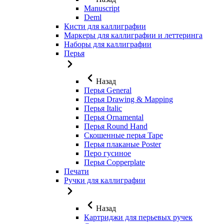
Manuscript
Deml
Кисти для каллиграфии
Маркеры для каллиграфии и леттеринга
Наборы для каллиграфии
Перья
Назад
Перья General
Перья Drawing & Mapping
Перья Italic
Перья Ornamental
Перья Round Hand
Скошенные перья Tape
Перья плаканые Poster
Перо гусиное
Перья Copperplate
Печати
Ручки для каллиграфии
Назад
Картриджи для перьевых ручек