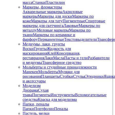
масса
Станки
Пластилин
Маркеры, фломастеры
Акварельные маркеры
Акриловые
маркеры
Маркеры для доски
Маркеры по
коже
Маркеры для тату
Пигментные
Cпиртовые
маркеры для скетчинга
Лаковые
Маркеры по
металлу
Меловые маркеры
Маркеры по
ткани
Маркеры по керамике и
фарфору
Перманентные
Текстовыделители
Трансфер
Медиумы, лаки, грунты
Воски
Грунты
Жидкость для
маскирования
Клей
Консервация,
реставрация
Лаки
Масла
Пасты и гели
Разбавители
и медиумы
Трансферное средство
Мольберты и студийные принадлежности
Манекен
Мольберты
Муляжи для
рисования
Планшеты
Стойки
Стулья
Этюдники
Ящик
и аксессуары
Моделизм
Диорама
Сухая
трава
Пигменты
Инструменты
Вспомогательные
средства
Краска для моделизма
Папки, пеналы
Папки
Портфолио
Пеналы
Пастель, мелки