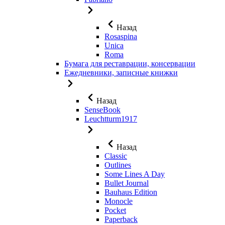
Назад
Rosaspina
Unica
Roma
Бумага для реставрации, консервации
Ежедневники, записные книжки
Назад
SenseBook
Leuchtturm1917
Назад
Classic
Outlines
Some Lines A Day
Bullet Journal
Bauhaus Edition
Monocle
Pocket
Paperback