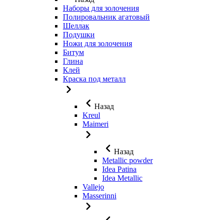
Наборы для золочения
Полировальник агатовый
Шеллак
Подушки
Ножи для золочения
Битум
Глина
Клей
Краска под металл
Назад
Kreul
Maimeri
Назад
Metallic powder
Idea Patina
Idea Metallic
Vallejo
Masserinni