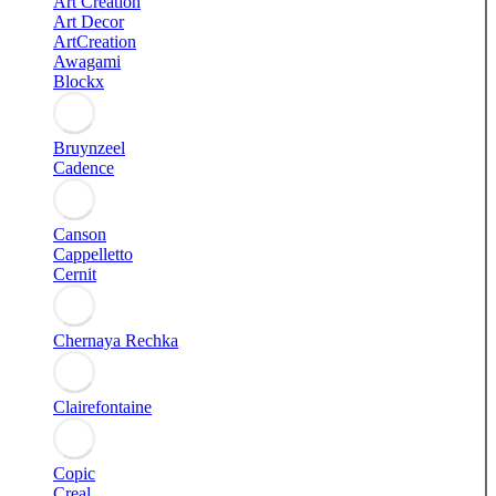
Art Creation
Art Decor
ArtCreation
Awagami
Blockx
Bruynzeel
Cadence
Canson
Cappelletto
Cernit
Chernaya Rechka
Clairefontaine
Copic
Creal