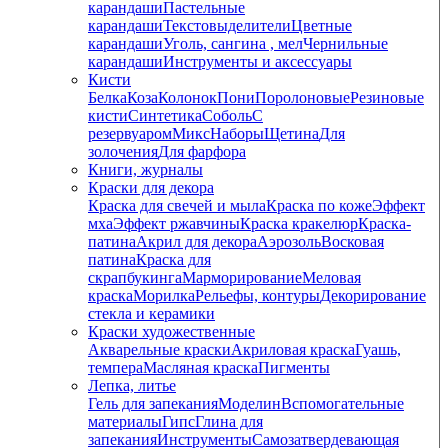
карандаши
Пастельные
карандаши
Текстовыделители
Цветные
карандаши
Уголь, сангина , мел
Чернильные
карандаши
Инструменты и аксессуары
Кисти
Белка
Коза
Колонок
Пони
Поролоновые
Резиновые
кисти
Синтетика
Соболь
С
резервуаром
Микс
Наборы
Щетина
Для
золочения
Для фарфора
Книги, журналы
Краски для декора
Краска для свечей и мыла
Краска по коже
Эффект
мха
Эффект ржавчины
Краска кракелюр
Краска-
патина
Акрил для декора
Аэрозоль
Восковая
патина
Краска для
скрапбукинга
Марморирование
Меловая
краска
Морилка
Рельефы, контуры
Декорирование
стекла и керамики
Краски художественные
Акварельные краски
Акриловая краска
Гуашь,
темпера
Масляная краска
Пигменты
Лепка, литье
Гель для запекания
Моделин
Вспомогательные
материалы
Гипс
Глина для
запекания
Инструменты
Самозатвердевающая