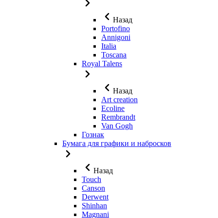
Назад
Portofino
Annigoni
Italia
Toscana
Royal Talens
Назад
Art creation
Ecoline
Rembrandt
Van Gogh
Гознак
Бумага для графики и набросков
Назад
Touch
Canson
Derwent
Shinhan
Magnani