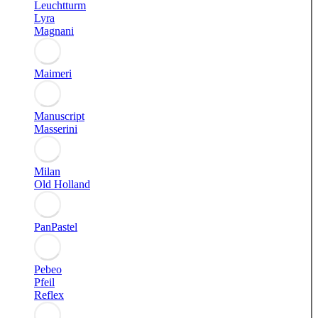
Leuchtturm
Lyra
Magnani
Maimeri
Manuscript
Masserini
Milan
Old Holland
PanPastel
Pebeo
Pfeil
Reflex