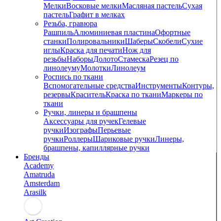
Мелки
Восковые мелки
Масляная пастель
Сухая
пастель
Графит в мелках
Резьба, гравюра
Рашпиль
Алюминиевая пластина
Офортные
станки
Полировальники
Шаберы
Скобели
Сухие
иглы
Краска для печати
Нож для
резьбы
Наборы
Долото
Стамеска
Резец по
линолеуму
Молотки
Линолеум
Роспись по ткани
Вспомогательные средства
Инструменты
Контуры,
резервы
Краситель
Краска по ткани
Маркеры по
ткани
Ручки, линеры и брашпены
Аксессуары для ручек
Гелевые
ручки
Изографы
Перьевые
ручки
Роллеры
Шариковые ручки
Линеры,
брашпены, капиллярные ручки
Бренды
Academy
Amatruda
Amsterdam
Arasilk