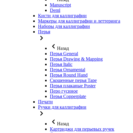
Manuscript
Deml
Кисти для каллиграфии
Маркеры для каллиграфии и леттеринга
Наборы для каллиграфии
Перья
Назад
Перья General
Перья Drawing & Mapping
Перья Italic
Перья Ornamental
Перья Round Hand
Скошенные перья Tape
Перья плаканые Poster
Перо гусиное
Перья Copperplate
Печати
Ручки для каллиграфии
Назад
Картриджи для перьевых ручек