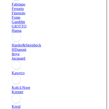
Fabriano
Ferrario
Finenolo
Fome
Gamblin
GIOTTO
Hansa
Harder&Steenbeck
HDupont
Itoya
Jacquard
Kaweco
Koh-I-Noor
Kremer
Kreul