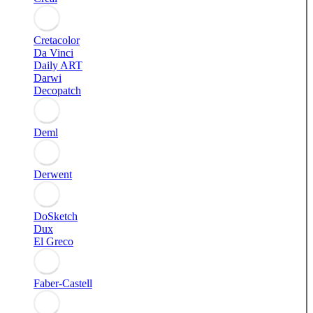
Cretacolor
Da Vinci
Daily ART
Darwi
Decopatch
Deml
Derwent
DoSketch
Dux
El Greco
Faber-Castell