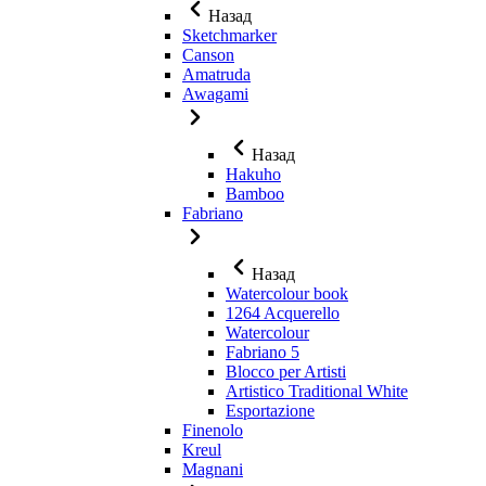
Назад
Sketchmarker
Canson
Amatruda
Awagami
Назад
Hakuho
Bamboo
Fabriano
Назад
Watercolour book
1264 Acquerello
Watercolour
Fabriano 5
Blocco per Artisti
Artistico Traditional White
Esportazione
Finenolo
Kreul
Magnani