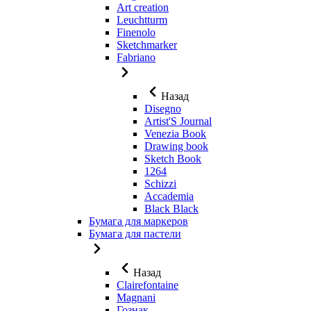
Art creation
Leuchtturm
Finenolo
Sketchmarker
Fabriano
Назад
Disegno
Artist'S Journal
Venezia Book
Drawing book
Sketch Book
1264
Schizzi
Accademia
Black Black
Бумага для маркеров
Бумага для пастели
Назад
Clairefontaine
Magnani
Гознак