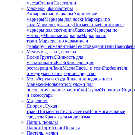
масса
Станки
Пластилин
Маркеры, фломастеры
Акварельные маркеры
Акриловые
маркеры
Маркеры для доски
Маркеры по
коже
Маркеры для тату
Пигментные
Cпиртовые
маркеры для скетчинга
Лаковые
Маркеры по
металлу
Меловые маркеры
Маркеры по
ткани
Маркеры по керамике и
фарфору
Перманентные
Текстовыделители
Трансфер
Медиумы, лаки, грунты
Воски
Грунты
Жидкость для
маскирования
Клей
Консервация,
реставрация
Лаки
Масла
Пасты и гели
Разбавители
и медиумы
Трансферное средство
Мольберты и студийные принадлежности
Манекен
Мольберты
Муляжи для
рисования
Планшеты
Стойки
Стулья
Этюдники
Ящик
и аксессуары
Моделизм
Диорама
Сухая
трава
Пигменты
Инструменты
Вспомогательные
средства
Краска для моделизма
Папки, пеналы
Папки
Портфолио
Пеналы
Пастель, мелки