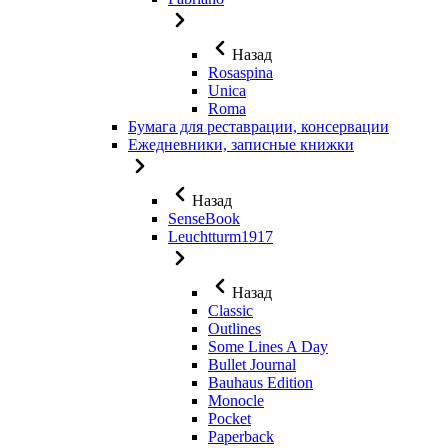
Назад
Rosaspina
Unica
Roma
Бумага для реставрации, консервации
Ежедневники, записные книжки
Назад
SenseBook
Leuchtturm1917
Назад
Classic
Outlines
Some Lines A Day
Bullet Journal
Bauhaus Edition
Monocle
Pocket
Paperback