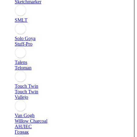
Sketchmarker
SMLT
Solo Goya
Stuff-Pro
Talens
Teloman
Touch Twin
Touch Twin
Vallejo
Van Gogh
Willow Charcoal
АНЛЕС
Гознак