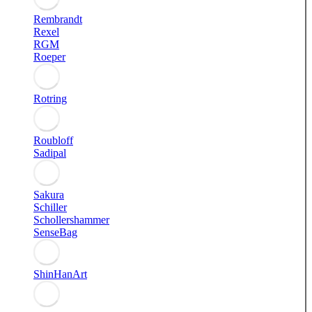
Rembrandt
Rexel
RGM
Roeper
Rotring
Roubloff
Sadipal
Sakura
Schiller
Schollershammer
SenseBag
ShinHanArt