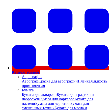
Каталог товаров
Аэрография
Аэрограф
Краска для аэрографии
Пленка
Жидкость
промывочная
Бумага
Бумага для акварели
Бумага для графики и
набросков
Бумага для маркеров
Бумага для
пастели
Бумага для черчения
Бумага для
смешанных техник
Бумага для масла и