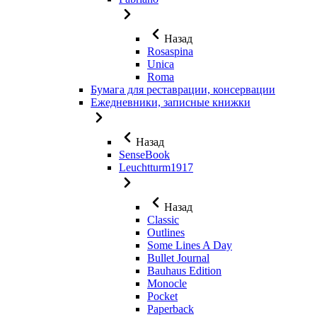
Назад
Rosaspina
Unica
Roma
Бумага для реставрации, консервации
Ежедневники, записные книжки
Назад
SenseBook
Leuchtturm1917
Назад
Classic
Outlines
Some Lines A Day
Bullet Journal
Bauhaus Edition
Monocle
Pocket
Paperback