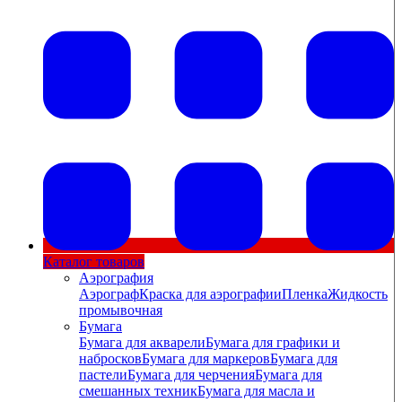
Каталог товаров
Аэрография
Аэрограф
Краска для аэрографии
Пленка
Жидкость
промывочная
Бумага
Бумага для акварели
Бумага для графики и
набросков
Бумага для маркеров
Бумага для
пастели
Бумага для черчения
Бумага для
смешанных техник
Бумага для масла и