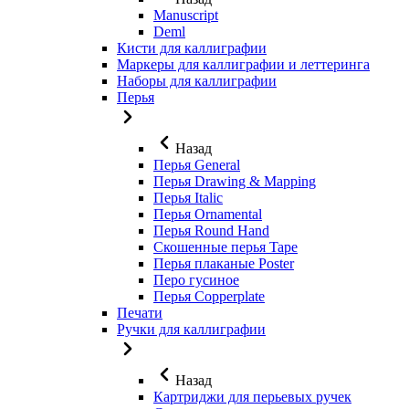
Manuscript
Deml
Кисти для каллиграфии
Маркеры для каллиграфии и леттеринга
Наборы для каллиграфии
Перья
Назад
Перья General
Перья Drawing & Mapping
Перья Italic
Перья Ornamental
Перья Round Hand
Скошенные перья Tape
Перья плаканые Poster
Перо гусиное
Перья Copperplate
Печати
Ручки для каллиграфии
Назад
Картриджи для перьевых ручек