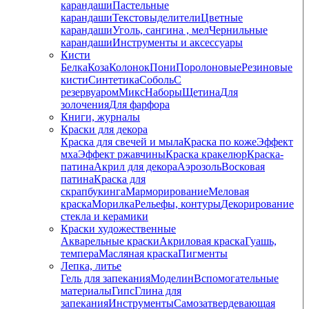
карандаши
Пастельные
карандаши
Текстовыделители
Цветные
карандаши
Уголь, сангина , мел
Чернильные
карандаши
Инструменты и аксессуары
Кисти
Белка
Коза
Колонок
Пони
Поролоновые
Резиновые
кисти
Синтетика
Соболь
С
резервуаром
Микс
Наборы
Щетина
Для
золочения
Для фарфора
Книги, журналы
Краски для декора
Краска для свечей и мыла
Краска по коже
Эффект
мха
Эффект ржавчины
Краска кракелюр
Краска-
патина
Акрил для декора
Аэрозоль
Восковая
патина
Краска для
скрапбукинга
Марморирование
Меловая
краска
Морилка
Рельефы, контуры
Декорирование
стекла и керамики
Краски художественные
Акварельные краски
Акриловая краска
Гуашь,
темпера
Масляная краска
Пигменты
Лепка, литье
Гель для запекания
Моделин
Вспомогательные
материалы
Гипс
Глина для
запекания
Инструменты
Самозатвердевающая