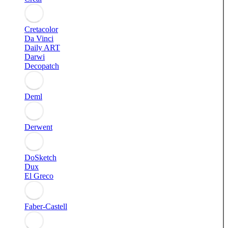
Cretacolor
Da Vinci
Daily ART
Darwi
Decopatch
Deml
Derwent
DoSketch
Dux
El Greco
Faber-Castell