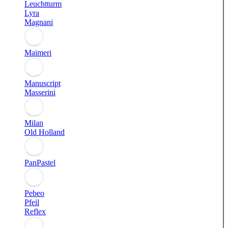
Leuchtturm
Lyra
Magnani
Maimeri
Manuscript
Masserini
Milan
Old Holland
PanPastel
Pebeo
Pfeil
Reflex