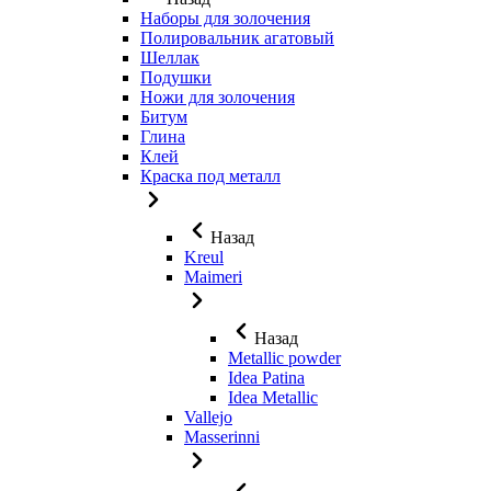
Наборы для золочения
Полировальник агатовый
Шеллак
Подушки
Ножи для золочения
Битум
Глина
Клей
Краска под металл
Назад
Kreul
Maimeri
Назад
Metallic powder
Idea Patina
Idea Metallic
Vallejo
Masserinni