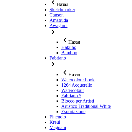
Назад
Sketchmarker
Canson
Amatruda
Awagami
Назад
Hakuho
Bamboo
Fabriano
Назад
Watercolour book
1264 Acquerello
Watercolour
Fabriano 5
Blocco per Artisti
Artistico Traditional White
Esportazione
Finenolo
Kreul
Magnani