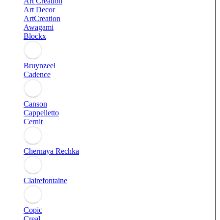
Art Creation
Art Decor
ArtCreation
Awagami
Blockx
Bruynzeel
Cadence
Canson
Cappelletto
Cernit
Chernaya Rechka
Clairefontaine
Copic
Creal