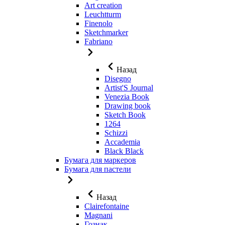
Art creation
Leuchtturm
Finenolo
Sketchmarker
Fabriano
Назад
Disegno
Artist'S Journal
Venezia Book
Drawing book
Sketch Book
1264
Schizzi
Accademia
Black Black
Бумага для маркеров
Бумага для пастели
Назад
Clairefontaine
Magnani
Гознак