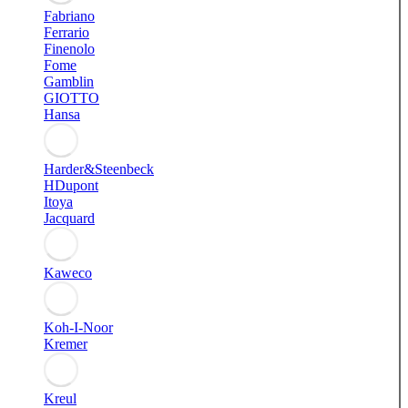
Fabriano
Ferrario
Finenolo
Fome
Gamblin
GIOTTO
Hansa
Harder&Steenbeck
HDupont
Itoya
Jacquard
Kaweco
Koh-I-Noor
Kremer
Kreul