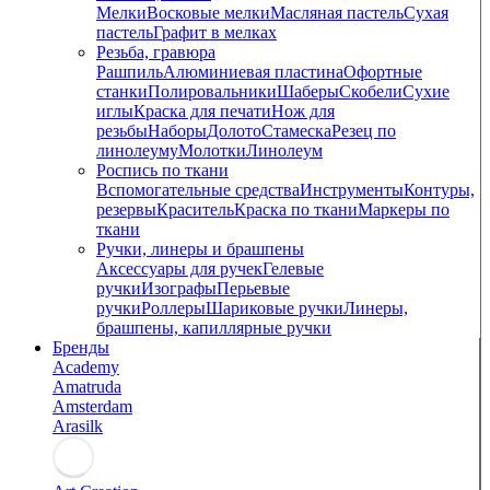
Мелки
Восковые мелки
Масляная пастель
Сухая
пастель
Графит в мелках
Резьба, гравюра
Рашпиль
Алюминиевая пластина
Офортные
станки
Полировальники
Шаберы
Скобели
Сухие
иглы
Краска для печати
Нож для
резьбы
Наборы
Долото
Стамеска
Резец по
линолеуму
Молотки
Линолеум
Роспись по ткани
Вспомогательные средства
Инструменты
Контуры,
резервы
Краситель
Краска по ткани
Маркеры по
ткани
Ручки, линеры и брашпены
Аксессуары для ручек
Гелевые
ручки
Изографы
Перьевые
ручки
Роллеры
Шариковые ручки
Линеры,
брашпены, капиллярные ручки
Бренды
Academy
Amatruda
Amsterdam
Arasilk