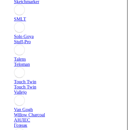
Sketchmarker
SMLT
Solo Goya
Stuff-Pro
Talens
Teloman
Touch Twin
Touch Twin
Vallejo
Van Gogh
Willow Charcoal
АНЛЕС
Гознак