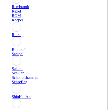
Rembrandt
Rexel
RGM
Roeper
Rotring
Roubloff
Sadipal
Sakura
Schiller
Schollershammer
SenseBag
ShinHanArt