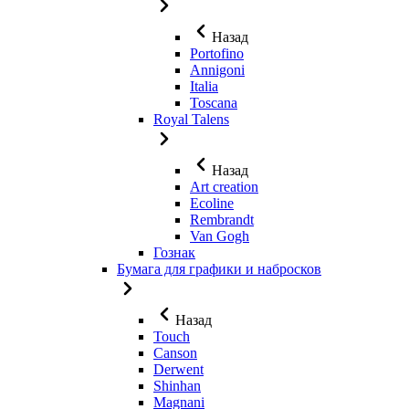
Назад
Portofino
Annigoni
Italia
Toscana
Royal Talens
Назад
Art creation
Ecoline
Rembrandt
Van Gogh
Гознак
Бумага для графики и набросков
Назад
Touch
Canson
Derwent
Shinhan
Magnani