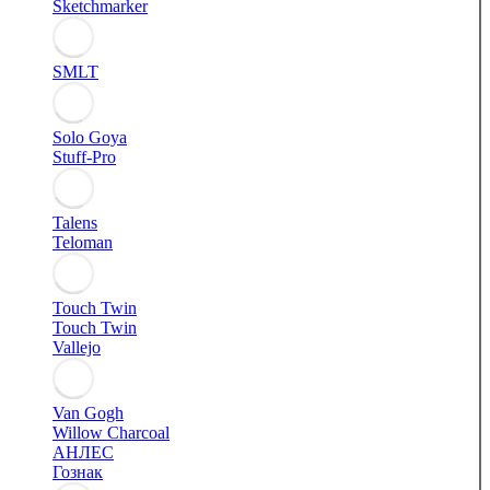
Sketchmarker
SMLT
Solo Goya
Stuff-Pro
Talens
Teloman
Touch Twin
Touch Twin
Vallejo
Van Gogh
Willow Charcoal
АНЛЕС
Гознак