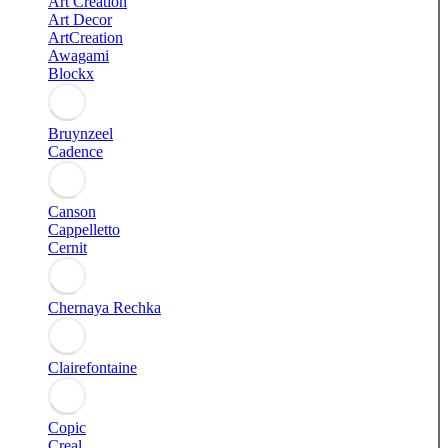
Art Creation
Art Decor
ArtCreation
Awagami
Blockx
Bruynzeel
Cadence
Canson
Cappelletto
Cernit
Chernaya Rechka
Clairefontaine
Copic
Creal