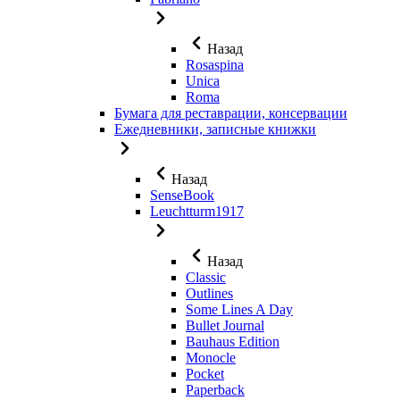
Назад
Rosaspina
Unica
Roma
Бумага для реставрации, консервации
Ежедневники, записные книжки
Назад
SenseBook
Leuchtturm1917
Назад
Classic
Outlines
Some Lines A Day
Bullet Journal
Bauhaus Edition
Monocle
Pocket
Paperback