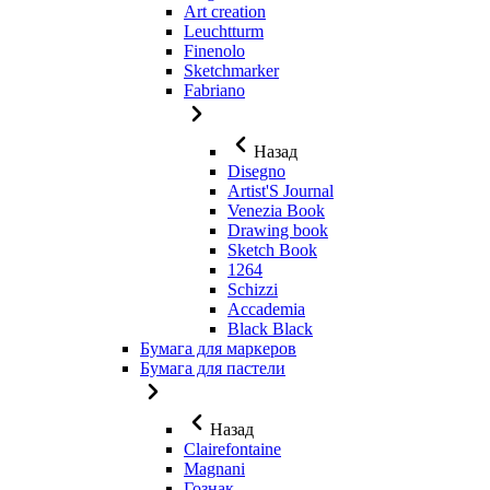
Art creation
Leuchtturm
Finenolo
Sketchmarker
Fabriano
Назад
Disegno
Artist'S Journal
Venezia Book
Drawing book
Sketch Book
1264
Schizzi
Accademia
Black Black
Бумага для маркеров
Бумага для пастели
Назад
Clairefontaine
Magnani
Гознак