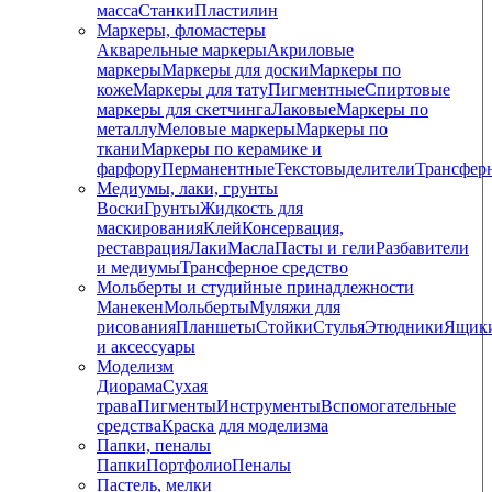
масса
Станки
Пластилин
Маркеры, фломастеры
Акварельные маркеры
Акриловые
маркеры
Маркеры для доски
Маркеры по
коже
Маркеры для тату
Пигментные
Cпиртовые
маркеры для скетчинга
Лаковые
Маркеры по
металлу
Меловые маркеры
Маркеры по
ткани
Маркеры по керамике и
фарфору
Перманентные
Текстовыделители
Трансфер
Медиумы, лаки, грунты
Воски
Грунты
Жидкость для
маскирования
Клей
Консервация,
реставрация
Лаки
Масла
Пасты и гели
Разбавители
и медиумы
Трансферное средство
Мольберты и студийные принадлежности
Манекен
Мольберты
Муляжи для
рисования
Планшеты
Стойки
Стулья
Этюдники
Ящик
и аксессуары
Моделизм
Диорама
Сухая
трава
Пигменты
Инструменты
Вспомогательные
средства
Краска для моделизма
Папки, пеналы
Папки
Портфолио
Пеналы
Пастель, мелки