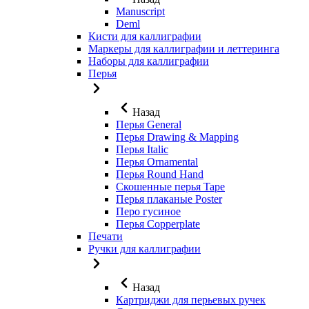
Manuscript
Deml
Кисти для каллиграфии
Маркеры для каллиграфии и леттеринга
Наборы для каллиграфии
Перья
Назад
Перья General
Перья Drawing & Mapping
Перья Italic
Перья Ornamental
Перья Round Hand
Скошенные перья Tape
Перья плаканые Poster
Перо гусиное
Перья Copperplate
Печати
Ручки для каллиграфии
Назад
Картриджи для перьевых ручек