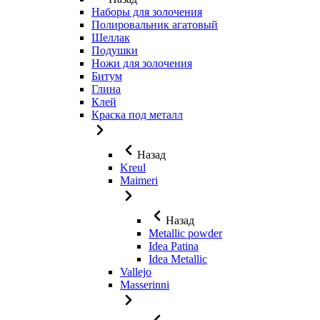
Наборы для золочения
Полировальник агатовый
Шеллак
Подушки
Ножи для золочения
Битум
Глина
Клей
Краска под металл
Назад
Kreul
Maimeri
Назад
Metallic powder
Idea Patina
Idea Metallic
Vallejo
Masserinni