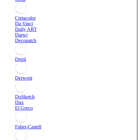
Cretacolor
Da Vinci
Daily ART
Darwi
Decopatch
Deml
Derwent
DoSketch
Dux
El Greco
Faber-Castell