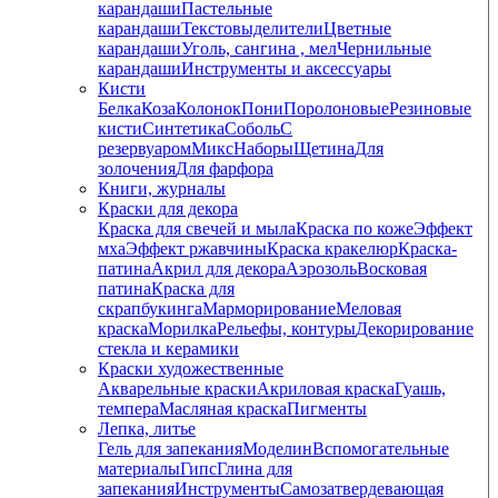
карандаши
Пастельные
карандаши
Текстовыделители
Цветные
карандаши
Уголь, сангина , мел
Чернильные
карандаши
Инструменты и аксессуары
Кисти
Белка
Коза
Колонок
Пони
Поролоновые
Резиновые
кисти
Синтетика
Соболь
С
резервуаром
Микс
Наборы
Щетина
Для
золочения
Для фарфора
Книги, журналы
Краски для декора
Краска для свечей и мыла
Краска по коже
Эффект
мха
Эффект ржавчины
Краска кракелюр
Краска-
патина
Акрил для декора
Аэрозоль
Восковая
патина
Краска для
скрапбукинга
Марморирование
Меловая
краска
Морилка
Рельефы, контуры
Декорирование
стекла и керамики
Краски художественные
Акварельные краски
Акриловая краска
Гуашь,
темпера
Масляная краска
Пигменты
Лепка, литье
Гель для запекания
Моделин
Вспомогательные
материалы
Гипс
Глина для
запекания
Инструменты
Самозатвердевающая