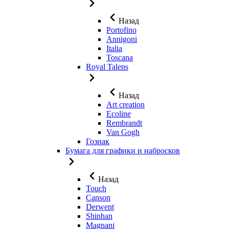
Назад
Portofino
Annigoni
Italia
Toscana
Royal Talens
Назад
Art creation
Ecoline
Rembrandt
Van Gogh
Гознак
Бумага для графики и набросков
Назад
Touch
Canson
Derwent
Shinhan
Magnani