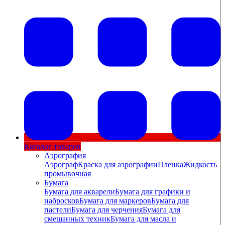
Каталог товаров
Аэрография
Аэрограф
Краска для аэрографии
Пленка
Жидкость
промывочная
Бумага
Бумага для акварели
Бумага для графики и
набросков
Бумага для маркеров
Бумага для
пастели
Бумага для черчения
Бумага для
смешанных техник
Бумага для масла и