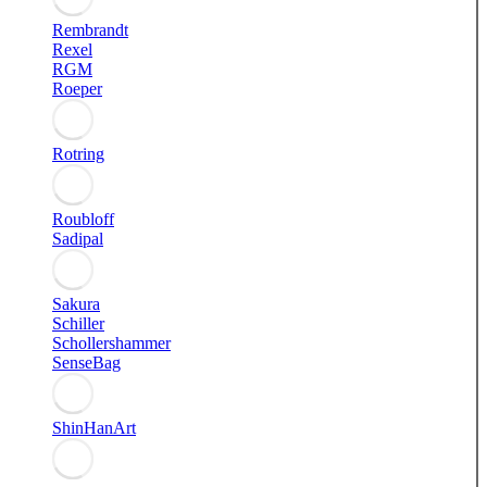
Rembrandt
Rexel
RGM
Roeper
Rotring
Roubloff
Sadipal
Sakura
Schiller
Schollershammer
SenseBag
ShinHanArt