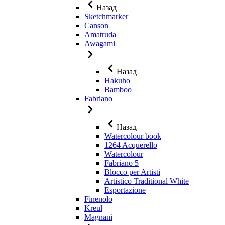
Назад
Sketchmarker
Canson
Amatruda
Awagami
Назад
Hakuho
Bamboo
Fabriano
Назад
Watercolour book
1264 Acquerello
Watercolour
Fabriano 5
Blocco per Artisti
Artistico Traditional White
Esportazione
Finenolo
Kreul
Magnani