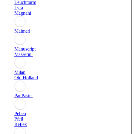
Leuchtturm
Lyra
Magnani
Maimeri
Manuscript
Masserini
Milan
Old Holland
PanPastel
Pebeo
Pfeil
Reflex