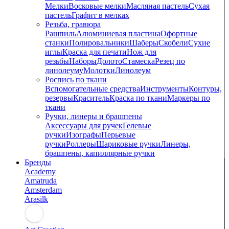
Мелки
Восковые мелки
Масляная пастель
Сухая
пастель
Графит в мелках
Резьба, гравюра
Рашпиль
Алюминиевая пластина
Офортные
станки
Полировальники
Шаберы
Скобели
Сухие
иглы
Краска для печати
Нож для
резьбы
Наборы
Долото
Стамеска
Резец по
линолеуму
Молотки
Линолеум
Роспись по ткани
Вспомогательные средства
Инструменты
Контуры,
резервы
Краситель
Краска по ткани
Маркеры по
ткани
Ручки, линеры и брашпены
Аксессуары для ручек
Гелевые
ручки
Изографы
Перьевые
ручки
Роллеры
Шариковые ручки
Линеры,
брашпены, капиллярные ручки
Бренды
Academy
Amatruda
Amsterdam
Arasilk