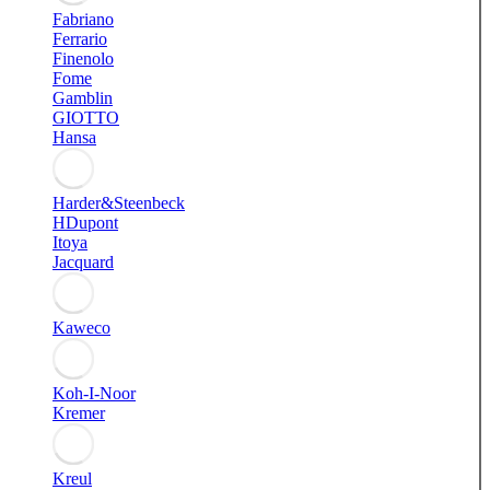
Fabriano
Ferrario
Finenolo
Fome
Gamblin
GIOTTO
Hansa
Harder&Steenbeck
HDupont
Itoya
Jacquard
Kaweco
Koh-I-Noor
Kremer
Kreul