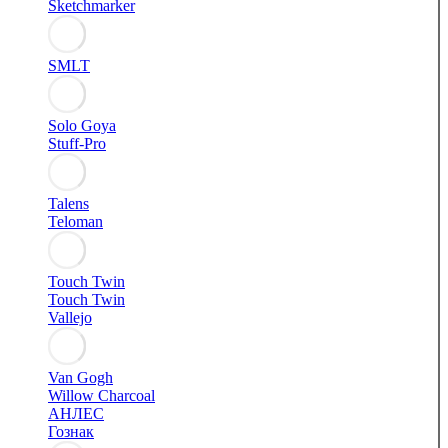
Sketchmarker
SMLT
Solo Goya
Stuff-Pro
Talens
Teloman
Touch Twin
Touch Twin
Vallejo
Van Gogh
Willow Charcoal
АНЛЕС
Гознак