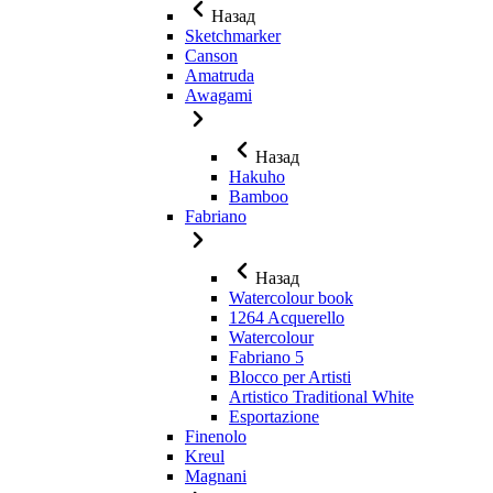
Назад
Sketchmarker
Canson
Amatruda
Awagami
Назад
Hakuho
Bamboo
Fabriano
Назад
Watercolour book
1264 Acquerello
Watercolour
Fabriano 5
Blocco per Artisti
Artistico Traditional White
Esportazione
Finenolo
Kreul
Magnani