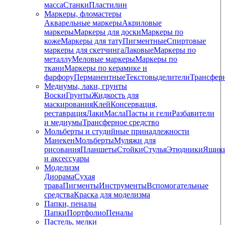
масса
Станки
Пластилин
Маркеры, фломастеры
Акварельные маркеры
Акриловые
маркеры
Маркеры для доски
Маркеры по
коже
Маркеры для тату
Пигментные
Cпиртовые
маркеры для скетчинга
Лаковые
Маркеры по
металлу
Меловые маркеры
Маркеры по
ткани
Маркеры по керамике и
фарфору
Перманентные
Текстовыделители
Трансфер
Медиумы, лаки, грунты
Воски
Грунты
Жидкость для
маскирования
Клей
Консервация,
реставрация
Лаки
Масла
Пасты и гели
Разбавители
и медиумы
Трансферное средство
Мольберты и студийные принадлежности
Манекен
Мольберты
Муляжи для
рисования
Планшеты
Стойки
Стулья
Этюдники
Ящик
и аксессуары
Моделизм
Диорама
Сухая
трава
Пигменты
Инструменты
Вспомогательные
средства
Краска для моделизма
Папки, пеналы
Папки
Портфолио
Пеналы
Пастель, мелки