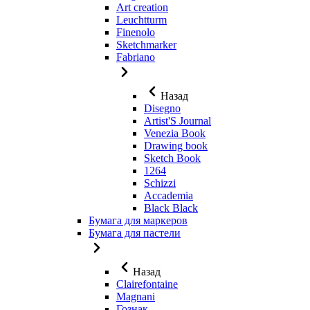
Art creation
Leuchtturm
Finenolo
Sketchmarker
Fabriano
Назад
Disegno
Artist'S Journal
Venezia Book
Drawing book
Sketch Book
1264
Schizzi
Accademia
Black Black
Бумага для маркеров
Бумага для пастели
Назад
Clairefontaine
Magnani
Гознак