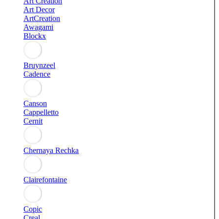
Art Creation
Art Decor
ArtCreation
Awagami
Blockx
Bruynzeel
Cadence
Canson
Cappelletto
Cernit
Chernaya Rechka
Clairefontaine
Copic
Creal