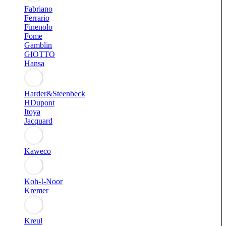
Fabriano
Ferrario
Finenolo
Fome
Gamblin
GIOTTO
Hansa
Harder&Steenbeck
HDupont
Itoya
Jacquard
Kaweco
Koh-I-Noor
Kremer
Kreul