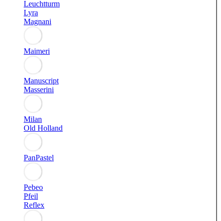
Leuchtturm
Lyra
Magnani
Maimeri
Manuscript
Masserini
Milan
Old Holland
PanPastel
Pebeo
Pfeil
Reflex