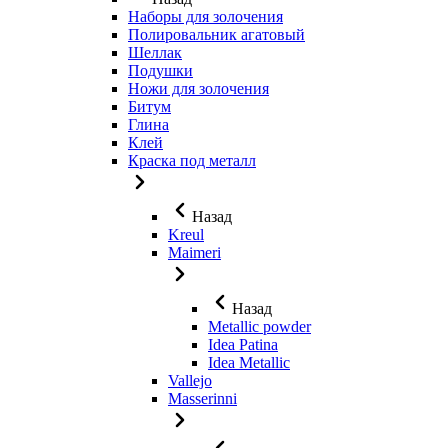
Наборы для золочения
Полировальник агатовый
Шеллак
Подушки
Ножи для золочения
Битум
Глина
Клей
Краска под металл
Назад
Kreul
Maimeri
Назад
Metallic powder
Idea Patina
Idea Metallic
Vallejo
Masserinni