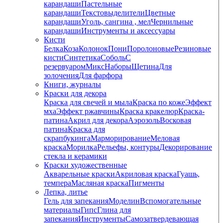
карандаши
Пастельные
карандаши
Текстовыделители
Цветные
карандаши
Уголь, сангина , мел
Чернильные
карандаши
Инструменты и аксессуары
Кисти
Белка
Коза
Колонок
Пони
Поролоновые
Резиновые
кисти
Синтетика
Соболь
С
резервуаром
Микс
Наборы
Щетина
Для
золочения
Для фарфора
Книги, журналы
Краски для декора
Краска для свечей и мыла
Краска по коже
Эффект
мха
Эффект ржавчины
Краска кракелюр
Краска-
патина
Акрил для декора
Аэрозоль
Восковая
патина
Краска для
скрапбукинга
Марморирование
Меловая
краска
Морилка
Рельефы, контуры
Декорирование
стекла и керамики
Краски художественные
Акварельные краски
Акриловая краска
Гуашь,
темпера
Масляная краска
Пигменты
Лепка, литье
Гель для запекания
Моделин
Вспомогательные
материалы
Гипс
Глина для
запекания
Инструменты
Самозатвердевающая