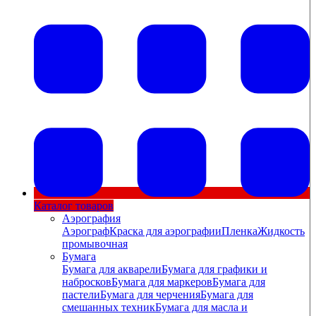
Каталог товаров
Аэрография
Аэрограф
Краска для аэрографии
Пленка
Жидкость
промывочная
Бумага
Бумага для акварели
Бумага для графики и
набросков
Бумага для маркеров
Бумага для
пастели
Бумага для черчения
Бумага для
смешанных техник
Бумага для масла и