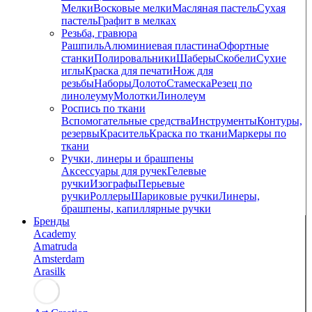
Мелки
Восковые мелки
Масляная пастель
Сухая
пастель
Графит в мелках
Резьба, гравюра
Рашпиль
Алюминиевая пластина
Офортные
станки
Полировальники
Шаберы
Скобели
Сухие
иглы
Краска для печати
Нож для
резьбы
Наборы
Долото
Стамеска
Резец по
линолеуму
Молотки
Линолеум
Роспись по ткани
Вспомогательные средства
Инструменты
Контуры,
резервы
Краситель
Краска по ткани
Маркеры по
ткани
Ручки, линеры и брашпены
Аксессуары для ручек
Гелевые
ручки
Изографы
Перьевые
ручки
Роллеры
Шариковые ручки
Линеры,
брашпены, капиллярные ручки
Бренды
Academy
Amatruda
Amsterdam
Arasilk