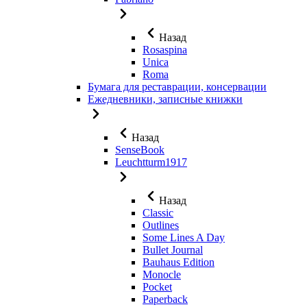
Назад
Rosaspina
Unica
Roma
Бумага для реставрации, консервации
Ежедневники, записные книжки
Назад
SenseBook
Leuchtturm1917
Назад
Classic
Outlines
Some Lines A Day
Bullet Journal
Bauhaus Edition
Monocle
Pocket
Paperback