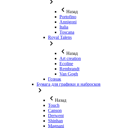
Назад
Portofino
Annigoni
Italia
Toscana
Royal Talens
Назад
Art creation
Ecoline
Rembrandt
Van Gogh
Гознак
Бумага для графики и набросков
Назад
Touch
Canson
Derwent
Shinhan
Magnani