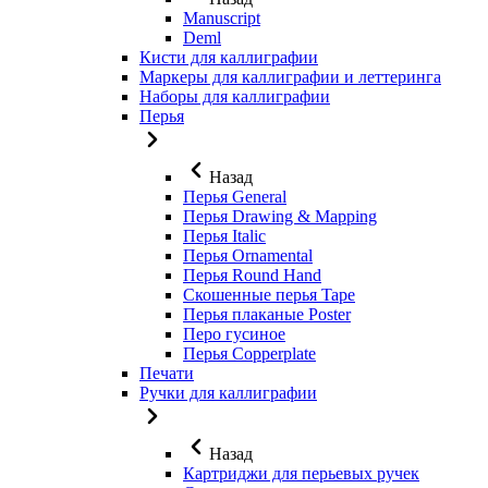
Manuscript
Deml
Кисти для каллиграфии
Маркеры для каллиграфии и леттеринга
Наборы для каллиграфии
Перья
Назад
Перья General
Перья Drawing & Mapping
Перья Italic
Перья Ornamental
Перья Round Hand
Скошенные перья Tape
Перья плаканые Poster
Перо гусиное
Перья Copperplate
Печати
Ручки для каллиграфии
Назад
Картриджи для перьевых ручек