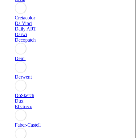
Cretacolor
Da Vinci
Daily ART
Darwi
Decopatch
Deml
Derwent
DoSketch
Dux
El Greco
Faber-Castell