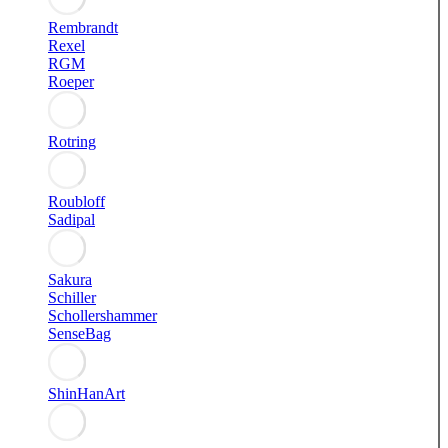
Rembrandt
Rexel
RGM
Roeper
Rotring
Roubloff
Sadipal
Sakura
Schiller
Schollershammer
SenseBag
ShinHanArt