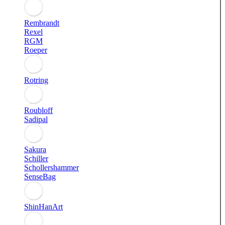
Rembrandt
Rexel
RGM
Roeper
Rotring
Roubloff
Sadipal
Sakura
Schiller
Schollershammer
SenseBag
ShinHanArt