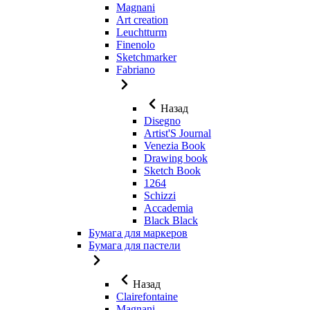
Magnani
Art creation
Leuchtturm
Finenolo
Sketchmarker
Fabriano
Назад
Disegno
Artist'S Journal
Venezia Book
Drawing book
Sketch Book
1264
Schizzi
Accademia
Black Black
Бумага для маркеров
Бумага для пастели
Назад
Clairefontaine
Magnani