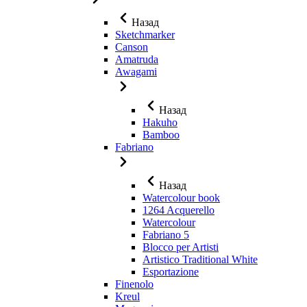
Назад
Sketchmarker
Canson
Amatruda
Awagami
Назад
Hakuho
Bamboo
Fabriano
Назад
Watercolour book
1264 Acquerello
Watercolour
Fabriano 5
Blocco per Artisti
Artistico Traditional White
Esportazione
Finenolo
Kreul