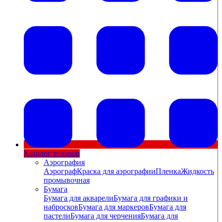
Каталог товаров
Аэрография
Аэрограф
Краска для аэрографии
Пленка
Жидкость
промывочная
Бумага
Бумага для акварели
Бумага для графики и
набросков
Бумага для маркеров
Бумага для
пастели
Бумага для черчения
Бумага для