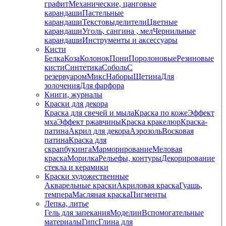
графит
Механические, цанговые
карандаши
Пастельные
карандаши
Текстовыделители
Цветные
карандаши
Уголь, сангина , мел
Чернильные
карандаши
Инструменты и аксессуары
Кисти
Белка
Коза
Колонок
Пони
Поролоновые
Резиновые
кисти
Синтетика
Соболь
С
резервуаром
Микс
Наборы
Щетина
Для
золочения
Для фарфора
Книги, журналы
Краски для декора
Краска для свечей и мыла
Краска по коже
Эффект
мха
Эффект ржавчины
Краска кракелюр
Краска-
патина
Акрил для декора
Аэрозоль
Восковая
патина
Краска для
скрапбукинга
Марморирование
Меловая
краска
Морилка
Рельефы, контуры
Декорирование
стекла и керамики
Краски художественные
Акварельные краски
Акриловая краска
Гуашь,
темпера
Масляная краска
Пигменты
Лепка, литье
Гель для запекания
Моделин
Вспомогательные
материалы
Гипс
Глина для