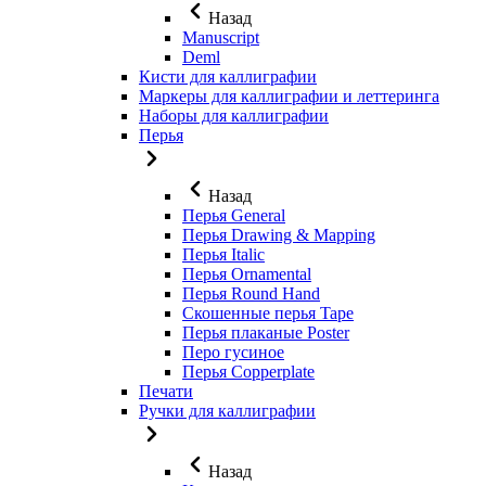
Назад
Manuscript
Deml
Кисти для каллиграфии
Маркеры для каллиграфии и леттеринга
Наборы для каллиграфии
Перья
Назад
Перья General
Перья Drawing & Mapping
Перья Italic
Перья Ornamental
Перья Round Hand
Скошенные перья Tape
Перья плаканые Poster
Перо гусиное
Перья Copperplate
Печати
Ручки для каллиграфии
Назад