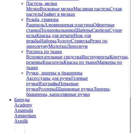
Пастель, мелки
Мелки
Восковые мелки
Масляная пастель
Сухая
пастель
Графит в мелках
Резьба, гравюра
Рашпиль
Алюминиевая пластина
Офортные
станки
Полировальники
Шаберы
Скобели
Сухие
иглы
Краска для печати
Нож для
резьбы
Наборы
Долото
Стамеска
Резец по
линолеуму
Молотки
Линолеум
Роспись по ткани
Вспомогательные средства
Инструменты
Контуры,
резервы
Краситель
Краска по ткани
Маркеры по
ткани
Ручки, линеры и брашпены
Аксессуары для ручек
Гелевые
ручки
Изографы
Перьевые
ручки
Роллеры
Шариковые ручки
Линеры,
брашпены, капиллярные ручки
Бренды
Academy
Amatruda
Amsterdam
Arasilk