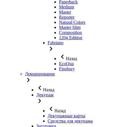
Paperback
Medium
Master
Reporter
Natural Colors
Master Slim
Composition
120g Edition
Fabriano
Назад
EcoQua
Finsbury
Декорирование
Назад
Декупаж
Назад
Декупажные карты
Средства для декупажа
Заготовки