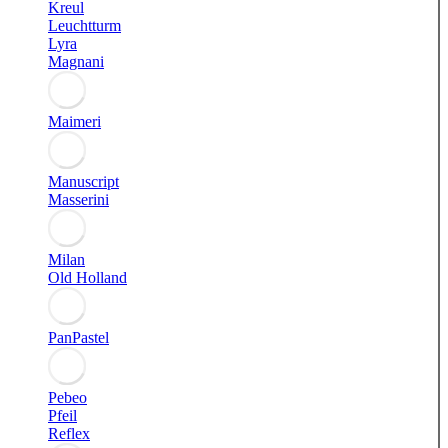
Kreul
Leuchtturm
Lyra
Magnani
Maimeri
Manuscript
Masserini
Milan
Old Holland
PanPastel
Pebeo
Pfeil
Reflex