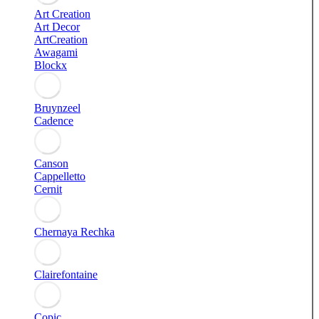
Art Creation
Art Decor
ArtCreation
Awagami
Blockx
Bruynzeel
Cadence
Canson
Cappelletto
Cernit
Chernaya Rechka
Clairefontaine
Copic