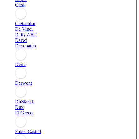
Creal
Cretacolor
Da Vinci
Daily ART
Darwi
Decopatch
Deml
Derwent
DoSketch
Dux
El Greco
Faber-Castell