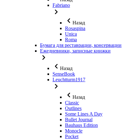
Fabriano
Назад
Rosaspina
Unica
Roma
Бумага для реставрации, консервации
Ежедневники, записные книжки
Назад
SenseBook
Leuchtturm1917
Назад
Classic
Outlines
Some Lines A Day
Bullet Journal
Bauhaus Edition
Monocle
Pocket