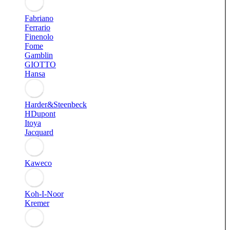
Fabriano
Ferrario
Finenolo
Fome
Gamblin
GIOTTO
Hansa
Harder&Steenbeck
HDupont
Itoya
Jacquard
Kaweco
Koh-I-Noor
Kremer