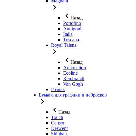
Magnani
Назад
Portofino
Annigoni
Italia
Toscana
Royal Talens
Назад
Art creation
Ecoline
Rembrandt
Van Gogh
Гознак
Бумага для графики и набросков
Назад
Touch
Canson
Derwent
Shinhan