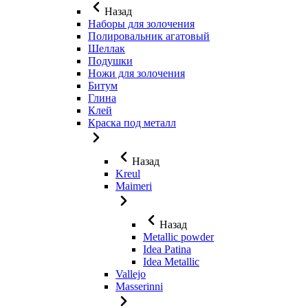
Назад
Наборы для золочения
Полировальник агатовый
Шеллак
Подушки
Ножи для золочения
Битум
Глина
Клей
Краска под металл
Назад
Kreul
Maimeri
Назад
Metallic powder
Idea Patina
Idea Metallic
Vallejo
Masserinni