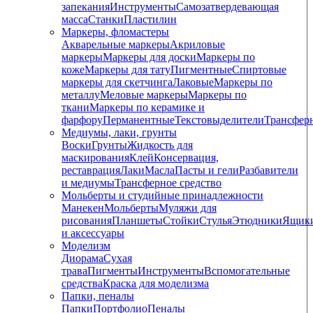
запекания
Инструменты
Самозатвердевающая
масса
Станки
Пластилин
Маркеры, фломастеры
Акварельные маркеры
Акриловые
маркеры
Маркеры для доски
Маркеры по
коже
Маркеры для тату
Пигментные
Cпиртовые
маркеры для скетчинга
Лаковые
Маркеры по
металлу
Меловые маркеры
Маркеры по
ткани
Маркеры по керамике и
фарфору
Перманентные
Текстовыделители
Трансфер
Медиумы, лаки, грунты
Воски
Грунты
Жидкость для
маскирования
Клей
Консервация,
реставрация
Лаки
Масла
Пасты и гели
Разбавители
и медиумы
Трансферное средство
Мольберты и студийные принадлежности
Манекен
Мольберты
Муляжи для
рисования
Планшеты
Стойки
Стулья
Этюдники
Ящик
и аксессуары
Моделизм
Диорама
Сухая
трава
Пигменты
Инструменты
Вспомогательные
средства
Краска для моделизма
Папки, пеналы
Папки
Портфолио
Пеналы