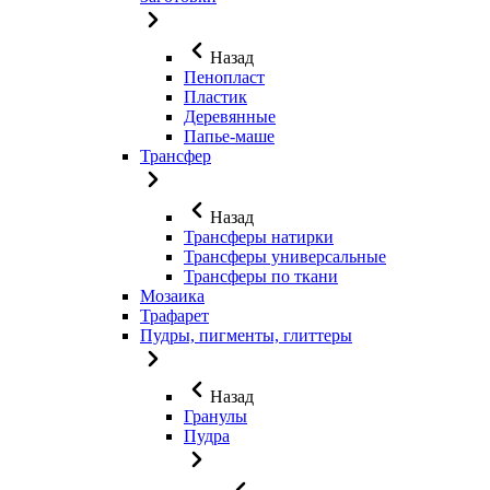
Назад
Пенопласт
Пластик
Деревянные
Папье-маше
Трансфер
Назад
Трансферы натирки
Трансферы универсальные
Трансферы по ткани
Мозаика
Трафарет
Пудры, пигменты, глиттеры
Назад
Гранулы
Пудра