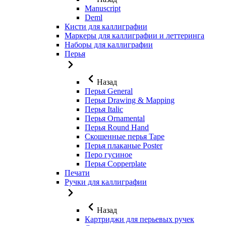
Manuscript
Deml
Кисти для каллиграфии
Маркеры для каллиграфии и леттеринга
Наборы для каллиграфии
Перья
Назад
Перья General
Перья Drawing & Mapping
Перья Italic
Перья Ornamental
Перья Round Hand
Скошенные перья Tape
Перья плаканые Poster
Перо гусиное
Перья Copperplate
Печати
Ручки для каллиграфии
Назад
Картриджи для перьевых ручек