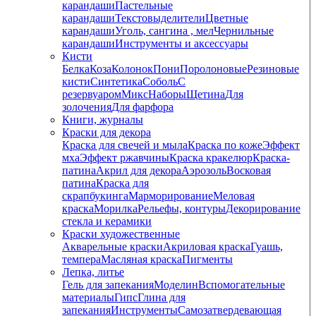
карандаши
Пастельные
карандаши
Текстовыделители
Цветные
карандаши
Уголь, сангина , мел
Чернильные
карандаши
Инструменты и аксессуары
Кисти
Белка
Коза
Колонок
Пони
Поролоновые
Резиновые
кисти
Синтетика
Соболь
С
резервуаром
Микс
Наборы
Щетина
Для
золочения
Для фарфора
Книги, журналы
Краски для декора
Краска для свечей и мыла
Краска по коже
Эффект
мха
Эффект ржавчины
Краска кракелюр
Краска-
патина
Акрил для декора
Аэрозоль
Восковая
патина
Краска для
скрапбукинга
Марморирование
Меловая
краска
Морилка
Рельефы, контуры
Декорирование
стекла и керамики
Краски художественные
Акварельные краски
Акриловая краска
Гуашь,
темпера
Масляная краска
Пигменты
Лепка, литье
Гель для запекания
Моделин
Вспомогательные
материалы
Гипс
Глина для
запекания
Инструменты
Самозатвердевающая