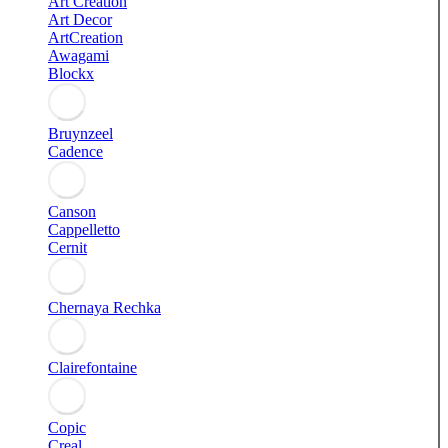
Art Creation
Art Decor
ArtCreation
Awagami
Blockx
Bruynzeel
Cadence
Canson
Cappelletto
Cernit
Chernaya Rechka
Clairefontaine
Copic
Creal