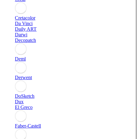
Cretacolor
Da Vinci
Daily ART
Darwi
Decopatch
Deml
Derwent
DoSketch
Dux
El Greco
Faber-Castell