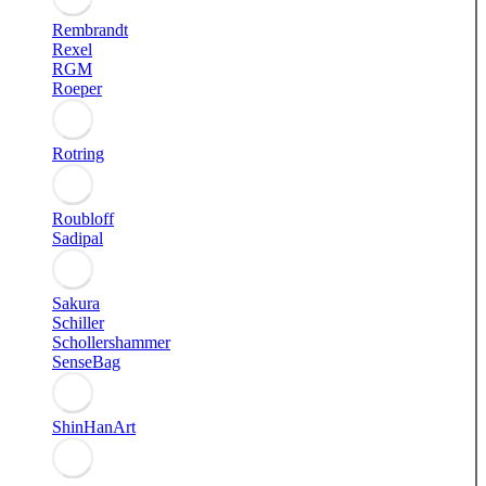
Rembrandt
Rexel
RGM
Roeper
Rotring
Roubloff
Sadipal
Sakura
Schiller
Schollershammer
SenseBag
ShinHanArt