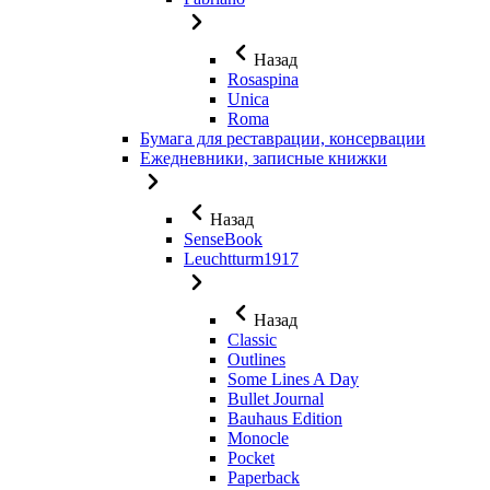
Назад
Rosaspina
Unica
Roma
Бумага для реставрации, консервации
Ежедневники, записные книжки
Назад
SenseBook
Leuchtturm1917
Назад
Classic
Outlines
Some Lines A Day
Bullet Journal
Bauhaus Edition
Monocle
Pocket
Paperback