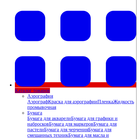
Каталог товаров
Аэрография
Аэрограф
Краска для аэрографии
Пленка
Жидкость
промывочная
Бумага
Бумага для акварели
Бумага для графики и
набросков
Бумага для маркеров
Бумага для
пастели
Бумага для черчения
Бумага для
смешанных техник
Бумага для масла и