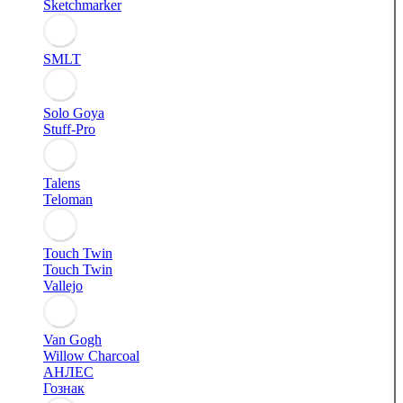
Sketchmarker
SMLT
Solo Goya
Stuff-Pro
Talens
Teloman
Touch Twin
Touch Twin
Vallejo
Van Gogh
Willow Charcoal
АНЛЕС
Гознак