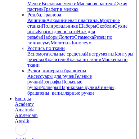
Мелки
Восковые мелки
Масляная пастель
Сухая
пастель
Графит в мелках
Резьба, гравюра
Рашпиль
Алюминиевая пластина
Офортные
станки
Полировальники
Шаберы
Скобели
Сухие
иглы
Краска для печати
Нож для
резьбы
Наборы
Долото
Стамеска
Резец по
линолеуму
Молотки
Линолеум
Роспись по ткани
Вспомогательные средства
Инструменты
Контуры,
резервы
Краситель
Краска по ткани
Маркеры по
ткани
Ручки, линеры и брашпены
Аксессуары для ручек
Гелевые
ручки
Изографы
Перьевые
ручки
Роллеры
Шариковые ручки
Линеры,
брашпены, капиллярные ручки
Бренды
Academy
Amatruda
Amsterdam
Arasilk