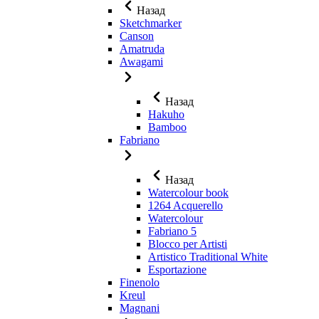
Назад
Sketchmarker
Canson
Amatruda
Awagami
Назад
Hakuho
Bamboo
Fabriano
Назад
Watercolour book
1264 Acquerello
Watercolour
Fabriano 5
Blocco per Artisti
Artistico Traditional White
Esportazione
Finenolo
Kreul
Magnani