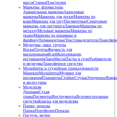
масса
Станки
Пластилин
Маркеры, фломастеры
Акварельные маркеры
Акриловые
маркеры
Маркеры для доски
Маркеры по
коже
Маркеры для тату
Пигментные
Cпиртовые
маркеры для скетчинга
Лаковые
Маркеры по
металлу
Меловые маркеры
Маркеры по
ткани
Маркеры по керамике и
фарфору
Перманентные
Текстовыделители
Трансфер
Медиумы, лаки, грунты
Воски
Грунты
Жидкость для
маскирования
Клей
Консервация,
реставрация
Лаки
Масла
Пасты и гели
Разбавители
и медиумы
Трансферное средство
Мольберты и студийные принадлежности
Манекен
Мольберты
Муляжи для
рисования
Планшеты
Стойки
Стулья
Этюдники
Ящик
и аксессуары
Моделизм
Диорама
Сухая
трава
Пигменты
Инструменты
Вспомогательные
средства
Краска для моделизма
Папки, пеналы
Папки
Портфолио
Пеналы
Пастель, мелки