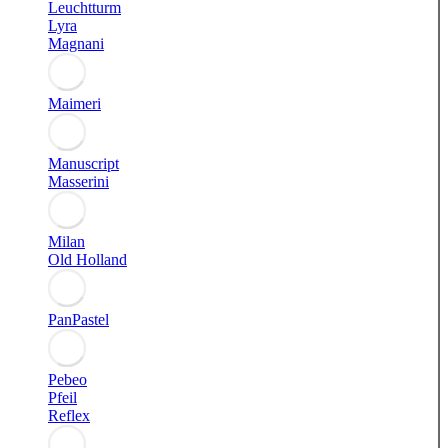
Leuchtturm
Lyra
Magnani
Maimeri
Manuscript
Masserini
Milan
Old Holland
PanPastel
Pebeo
Pfeil
Reflex