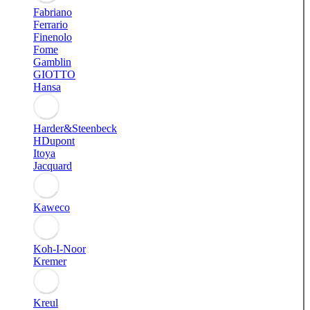
Fabriano
Ferrario
Finenolo
Fome
Gamblin
GIOTTO
Hansa
Harder&Steenbeck
HDupont
Itoya
Jacquard
Kaweco
Koh-I-Noor
Kremer
Kreul