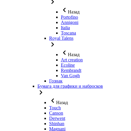
Назад
Portofino
Annigoni
Italia
Toscana
Royal Talens
Назад
Art creation
Ecoline
Rembrandt
Van Gogh
Гознак
Бумага для графики и набросков
Назад
Touch
Canson
Derwent
Shinhan
Magnani