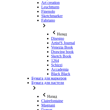
Art creation
Leuchtturm
Finenolo
Sketchmarker
Fabriano
Назад
Disegno
Artist'S Journal
Venezia Book
Drawing book
Sketch Book
1264
Schizzi
Accademia
Black Black
Бумага для маркеров
Бумага для пастели
Назад
Clairefontaine
Magnani
Гознак