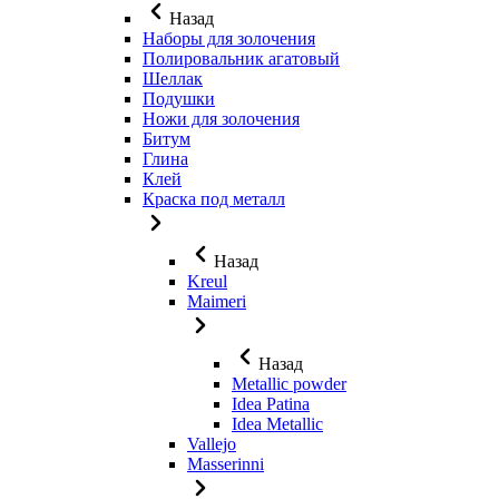
Назад
Наборы для золочения
Полировальник агатовый
Шеллак
Подушки
Ножи для золочения
Битум
Глина
Клей
Краска под металл
Назад
Kreul
Maimeri
Назад
Metallic powder
Idea Patina
Idea Metallic
Vallejo
Masserinni