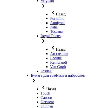
Magnani
Назад
Portofino
Annigoni
Italia
Toscana
Royal Talens
Назад
Art creation
Ecoline
Rembrandt
Van Gogh
Гознак
Бумага для графики и набросков
Назад
Touch
Canson
Derwent
Shinhan