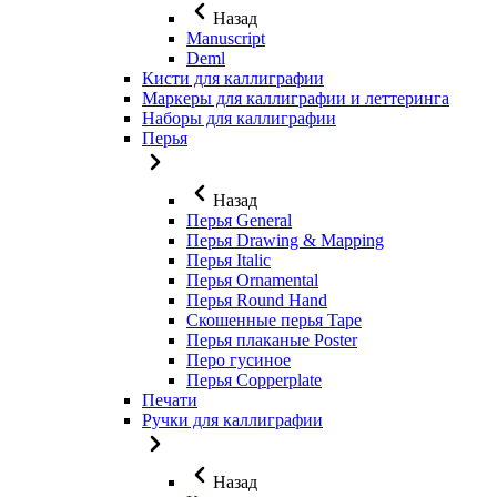
Назад
Manuscript
Deml
Кисти для каллиграфии
Маркеры для каллиграфии и леттеринга
Наборы для каллиграфии
Перья
Назад
Перья General
Перья Drawing & Mapping
Перья Italic
Перья Ornamental
Перья Round Hand
Скошенные перья Tape
Перья плаканые Poster
Перо гусиное
Перья Copperplate
Печати
Ручки для каллиграфии
Назад