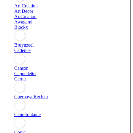
Art Creation
Art Decor
ArtCreation
Awagami
Blockx
Bruynzeel
Cadence
Canson
Cappelletto
Cernit
Chernaya Rechka
Clairefontaine
Copic