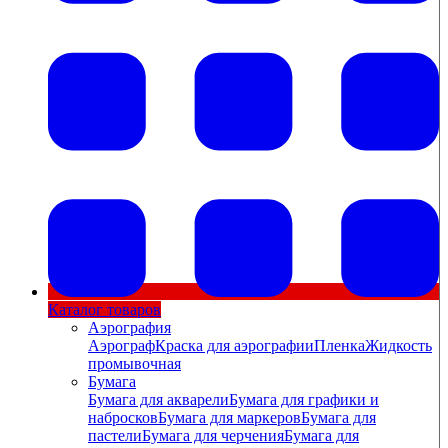
Каталог товаров
Аэрография
Аэрограф
Краска для аэрографии
Пленка
Жидкость
промывочная
Бумага
Бумага для акварели
Бумага для графики и
набросков
Бумага для маркеров
Бумага для
пастели
Бумага для черчения
Бумага для