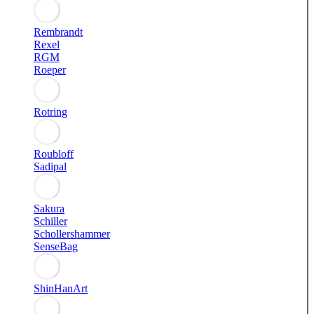
Rembrandt
Rexel
RGM
Roeper
Rotring
Roubloff
Sadipal
Sakura
Schiller
Schollershammer
SenseBag
ShinHanArt