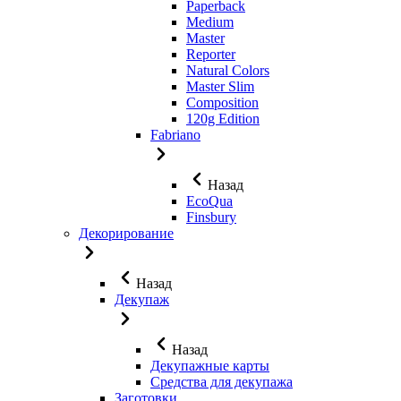
Paperback
Medium
Master
Reporter
Natural Colors
Master Slim
Composition
120g Edition
Fabriano
Назад
EcoQua
Finsbury
Декорирование
Назад
Декупаж
Назад
Декупажные карты
Средства для декупажа
Заготовки