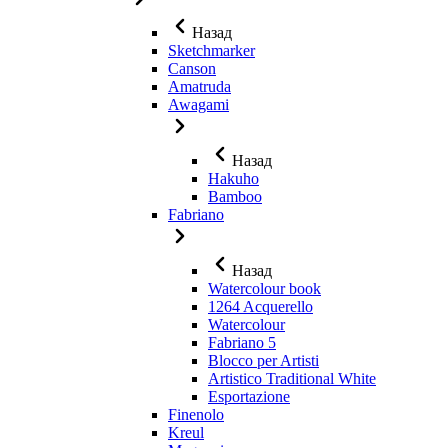
Назад
Sketchmarker
Canson
Amatruda
Awagami
Назад
Hakuho
Bamboo
Fabriano
Назад
Watercolour book
1264 Acquerello
Watercolour
Fabriano 5
Blocco per Artisti
Artistico Traditional White
Esportazione
Finenolo
Kreul