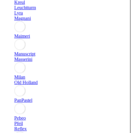
Kreul
Leuchtturm
Lyra
Magnani
Maimeri
Manuscript
Masserini
Milan
Old Holland
PanPastel
Pebeo
Pfeil
Reflex