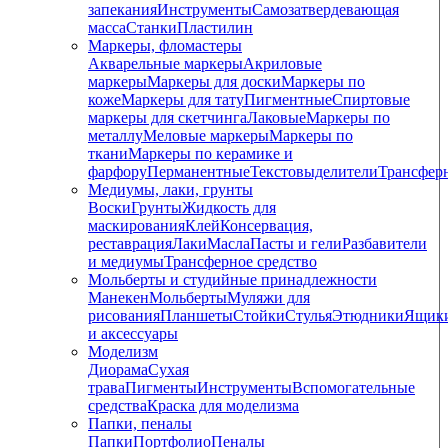
запекания
Инструменты
Самозатвердевающая
масса
Станки
Пластилин
Маркеры, фломастеры
Акварельные маркеры
Акриловые
маркеры
Маркеры для доски
Маркеры по
коже
Маркеры для тату
Пигментные
Cпиртовые
маркеры для скетчинга
Лаковые
Маркеры по
металлу
Меловые маркеры
Маркеры по
ткани
Маркеры по керамике и
фарфору
Перманентные
Текстовыделители
Трансфер
Медиумы, лаки, грунты
Воски
Грунты
Жидкость для
маскирования
Клей
Консервация,
реставрация
Лаки
Масла
Пасты и гели
Разбавители
и медиумы
Трансферное средство
Мольберты и студийные принадлежности
Манекен
Мольберты
Муляжи для
рисования
Планшеты
Стойки
Стулья
Этюдники
Ящик
и аксессуары
Моделизм
Диорама
Сухая
трава
Пигменты
Инструменты
Вспомогательные
средства
Краска для моделизма
Папки, пеналы
Папки
Портфолио
Пеналы