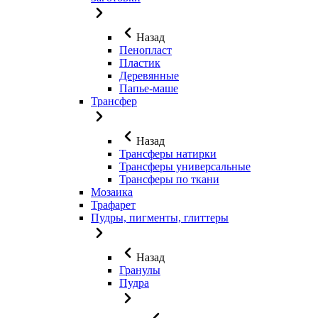
Назад
Пенопласт
Пластик
Деревянные
Папье-маше
Трансфер
Назад
Трансферы натирки
Трансферы универсальные
Трансферы по ткани
Мозаика
Трафарет
Пудры, пигменты, глиттеры
Назад
Гранулы
Пудра