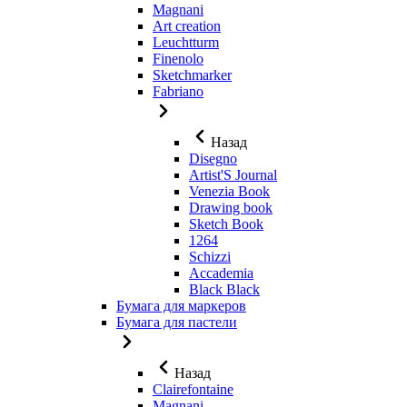
Magnani
Art creation
Leuchtturm
Finenolo
Sketchmarker
Fabriano
Назад
Disegno
Artist'S Journal
Venezia Book
Drawing book
Sketch Book
1264
Schizzi
Accademia
Black Black
Бумага для маркеров
Бумага для пастели
Назад
Clairefontaine
Magnani