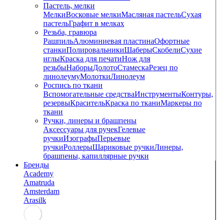
Пастель, мелки
Мелки
Восковые мелки
Масляная пастель
Сухая
пастель
Графит в мелках
Резьба, гравюра
Рашпиль
Алюминиевая пластина
Офортные
станки
Полировальники
Шаберы
Скобели
Сухие
иглы
Краска для печати
Нож для
резьбы
Наборы
Долото
Стамеска
Резец по
линолеуму
Молотки
Линолеум
Роспись по ткани
Вспомогательные средства
Инструменты
Контуры,
резервы
Краситель
Краска по ткани
Маркеры по
ткани
Ручки, линеры и брашпены
Аксессуары для ручек
Гелевые
ручки
Изографы
Перьевые
ручки
Роллеры
Шариковые ручки
Линеры,
брашпены, капиллярные ручки
Бренды
Academy
Amatruda
Amsterdam
Arasilk