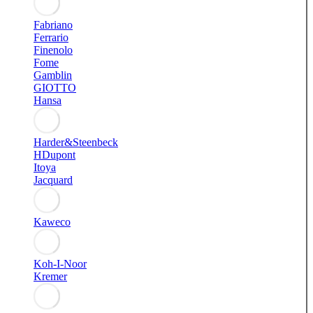
Fabriano
Ferrario
Finenolo
Fome
Gamblin
GIOTTO
Hansa
Harder&Steenbeck
HDupont
Itoya
Jacquard
Kaweco
Koh-I-Noor
Kremer