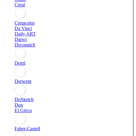
Creal
Cretacolor
Da Vinci
Daily ART
Darwi
Decopatch
Deml
Derwent
DoSketch
Dux
El Greco
Faber-Castell