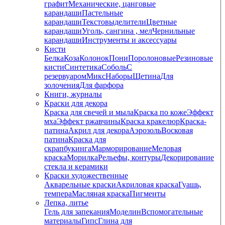
графит
Механические, цанговые
карандаши
Пастельные
карандаши
Текстовыделители
Цветные
карандаши
Уголь, сангина , мел
Чернильные
карандаши
Инструменты и аксессуары
Кисти
Белка
Коза
Колонок
Пони
Поролоновые
Резиновые
кисти
Синтетика
Соболь
С
резервуаром
Микс
Наборы
Щетина
Для
золочения
Для фарфора
Книги, журналы
Краски для декора
Краска для свечей и мыла
Краска по коже
Эффект
мха
Эффект ржавчины
Краска кракелюр
Краска-
патина
Акрил для декора
Аэрозоль
Восковая
патина
Краска для
скрапбукинга
Марморирование
Меловая
краска
Морилка
Рельефы, контуры
Декорирование
стекла и керамики
Краски художественные
Акварельные краски
Акриловая краска
Гуашь,
темпера
Масляная краска
Пигменты
Лепка, литье
Гель для запекания
Моделин
Вспомогательные
материалы
Гипс
Глина для