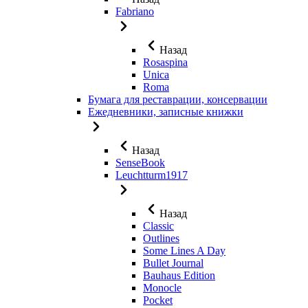
Fabriano
Назад
Rosaspina
Unica
Roma
Бумага для реставрации, консервации
Ежедневники, записные книжки
Назад
SenseBook
Leuchtturm1917
Назад
Classic
Outlines
Some Lines A Day
Bullet Journal
Bauhaus Edition
Monocle
Pocket