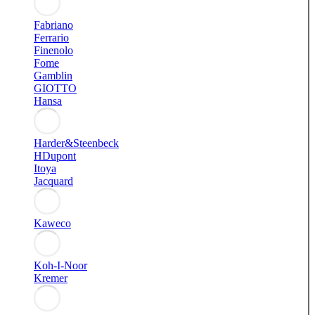
Fabriano
Ferrario
Finenolo
Fome
Gamblin
GIOTTO
Hansa
Harder&Steenbeck
HDupont
Itoya
Jacquard
Kaweco
Koh-I-Noor
Kremer