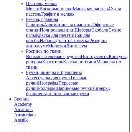
Пастель, мелки
Мелки
Восковые мелки
Масляная пастель
Сухая
пастель
Графит в мелках
Резьба, гравюра
Рашпиль
Алюминиевая пластина
Офортные
станки
Полировальники
Шаберы
Скобели
Сухие
иглы
Краска для печати
Нож для
резьбы
Наборы
Долото
Стамеска
Резец по
линолеуму
Молотки
Линолеум
Роспись по ткани
Вспомогательные средства
Инструменты
Контуры,
резервы
Краситель
Краска по ткани
Маркеры по
ткани
Ручки, линеры и брашпены
Аксессуары для ручек
Гелевые
ручки
Изографы
Перьевые
ручки
Роллеры
Шариковые ручки
Линеры,
брашпены, капиллярные ручки
Бренды
Academy
Amatruda
Amsterdam
Arasilk