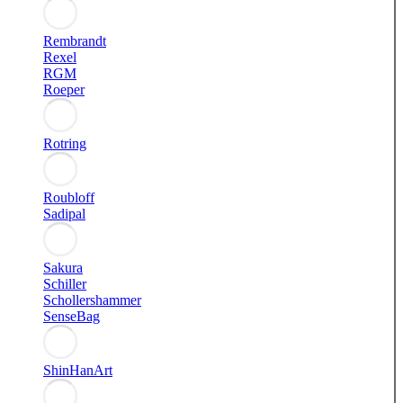
Rembrandt
Rexel
RGM
Roeper
Rotring
Roubloff
Sadipal
Sakura
Schiller
Schollershammer
SenseBag
ShinHanArt