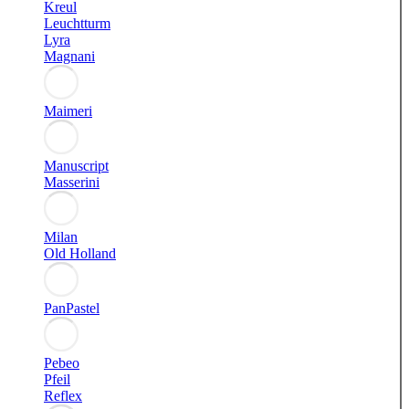
Kreul
Leuchtturm
Lyra
Magnani
Maimeri
Manuscript
Masserini
Milan
Old Holland
PanPastel
Pebeo
Pfeil
Reflex