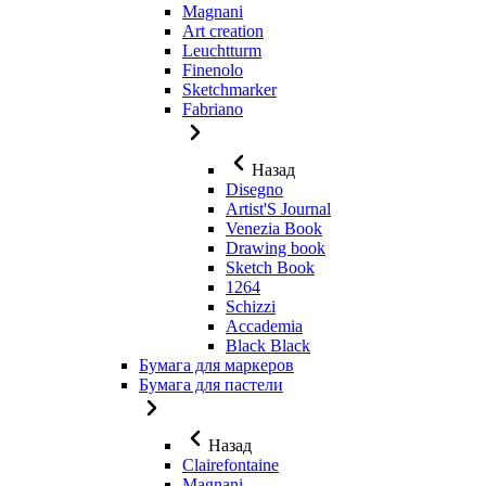
Magnani
Art creation
Leuchtturm
Finenolo
Sketchmarker
Fabriano
Назад
Disegno
Artist'S Journal
Venezia Book
Drawing book
Sketch Book
1264
Schizzi
Accademia
Black Black
Бумага для маркеров
Бумага для пастели
Назад
Clairefontaine
Magnani