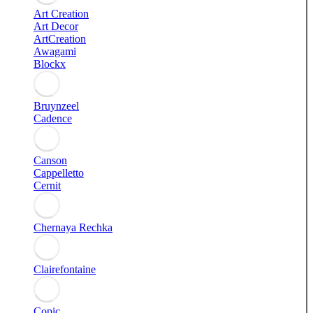
Art Creation
Art Decor
ArtCreation
Awagami
Blockx
Bruynzeel
Cadence
Canson
Cappelletto
Cernit
Chernaya Rechka
Clairefontaine
Copic