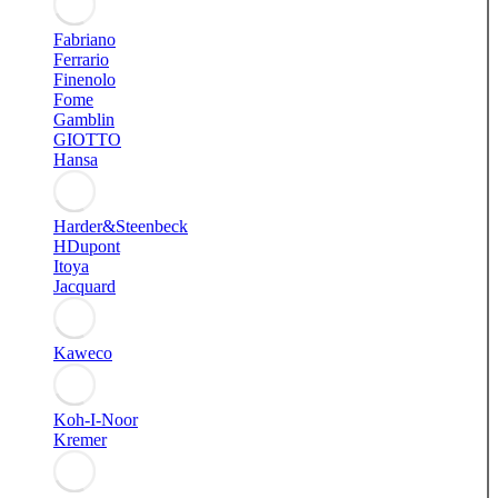
Fabriano
Ferrario
Finenolo
Fome
Gamblin
GIOTTO
Hansa
Harder&Steenbeck
HDupont
Itoya
Jacquard
Kaweco
Koh-I-Noor
Kremer