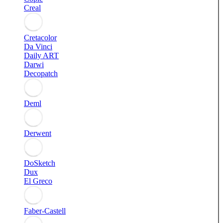
Creal
Cretacolor
Da Vinci
Daily ART
Darwi
Decopatch
Deml
Derwent
DoSketch
Dux
El Greco
Faber-Castell