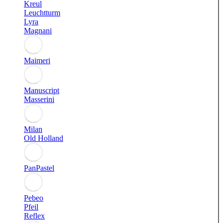
Kreul
Leuchtturm
Lyra
Magnani
Maimeri
Manuscript
Masserini
Milan
Old Holland
PanPastel
Pebeo
Pfeil
Reflex