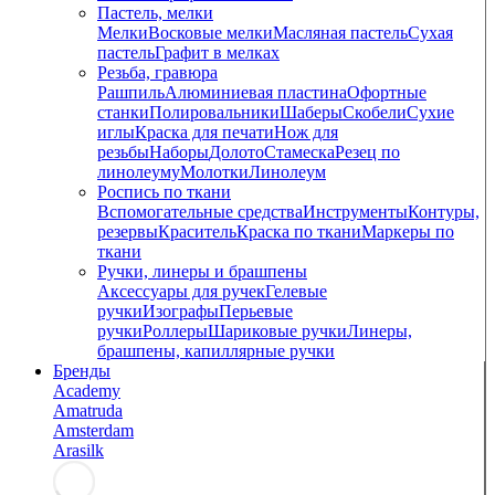
Пастель, мелки
Мелки
Восковые мелки
Масляная пастель
Сухая
пастель
Графит в мелках
Резьба, гравюра
Рашпиль
Алюминиевая пластина
Офортные
станки
Полировальники
Шаберы
Скобели
Сухие
иглы
Краска для печати
Нож для
резьбы
Наборы
Долото
Стамеска
Резец по
линолеуму
Молотки
Линолеум
Роспись по ткани
Вспомогательные средства
Инструменты
Контуры,
резервы
Краситель
Краска по ткани
Маркеры по
ткани
Ручки, линеры и брашпены
Аксессуары для ручек
Гелевые
ручки
Изографы
Перьевые
ручки
Роллеры
Шариковые ручки
Линеры,
брашпены, капиллярные ручки
Бренды
Academy
Amatruda
Amsterdam
Arasilk