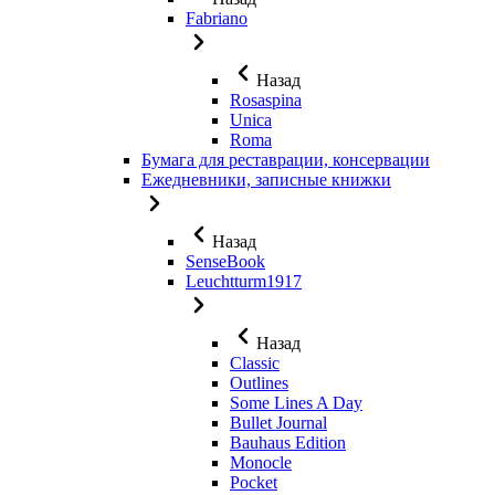
Fabriano
Назад
Rosaspina
Unica
Roma
Бумага для реставрации, консервации
Ежедневники, записные книжки
Назад
SenseBook
Leuchtturm1917
Назад
Classic
Outlines
Some Lines A Day
Bullet Journal
Bauhaus Edition
Monocle
Pocket