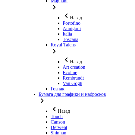
Magnani
Назад
Portofino
Annigoni
Italia
Toscana
Royal Talens
Назад
Art creation
Ecoline
Rembrandt
Van Gogh
Гознак
Бумага для графики и набросков
Назад
Touch
Canson
Derwent
Shinhan