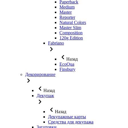
Paperback
Medium
Master
Reporter
Natural Colors
Master Slim
Composition
120g Edition
Fabriano
Назад
EcoQua
Finsbury
Декорирование
Назад
Декупаж
Назад
Декупажные карты
Средства для декупажа
Заготовки