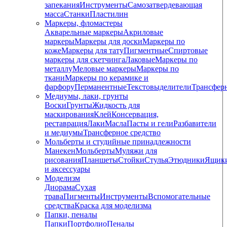
запекания
Инструменты
Самозатвердевающая
масса
Станки
Пластилин
Маркеры, фломастеры
Акварельные маркеры
Акриловые
маркеры
Маркеры для доски
Маркеры по
коже
Маркеры для тату
Пигментные
Cпиртовые
маркеры для скетчинга
Лаковые
Маркеры по
металлу
Меловые маркеры
Маркеры по
ткани
Маркеры по керамике и
фарфору
Перманентные
Текстовыделители
Трансфер
Медиумы, лаки, грунты
Воски
Грунты
Жидкость для
маскирования
Клей
Консервация,
реставрация
Лаки
Масла
Пасты и гели
Разбавители
и медиумы
Трансферное средство
Мольберты и студийные принадлежности
Манекен
Мольберты
Муляжи для
рисования
Планшеты
Стойки
Стулья
Этюдники
Ящик
и аксессуары
Моделизм
Диорама
Сухая
трава
Пигменты
Инструменты
Вспомогательные
средства
Краска для моделизма
Папки, пеналы
Папки
Портфолио
Пеналы