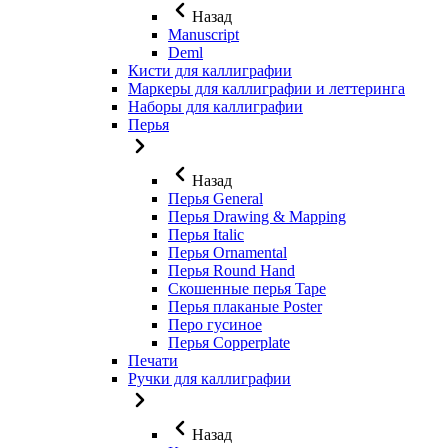
Назад
Manuscript
Deml
Кисти для каллиграфии
Маркеры для каллиграфии и леттеринга
Наборы для каллиграфии
Перья
Назад
Перья General
Перья Drawing & Mapping
Перья Italic
Перья Ornamental
Перья Round Hand
Скошенные перья Tape
Перья плаканые Poster
Перо гусиное
Перья Copperplate
Печати
Ручки для каллиграфии
Назад