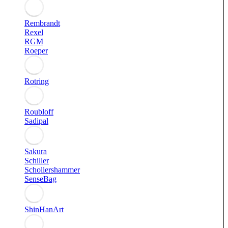
Rembrandt
Rexel
RGM
Roeper
Rotring
Roubloff
Sadipal
Sakura
Schiller
Schollershammer
SenseBag
ShinHanArt