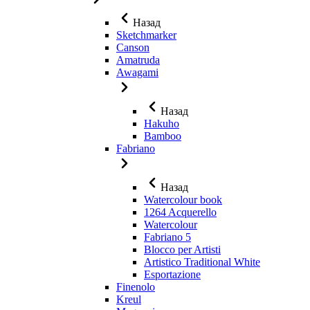
Назад
Sketchmarker
Canson
Amatruda
Awagami
Назад
Hakuho
Bamboo
Fabriano
Назад
Watercolour book
1264 Acquerello
Watercolour
Fabriano 5
Blocco per Artisti
Artistico Traditional White
Esportazione
Finenolo
Kreul