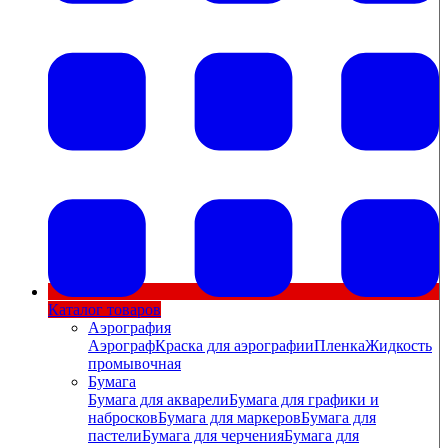
Каталог товаров
Аэрография
Аэрограф
Краска для аэрографии
Пленка
Жидкость
промывочная
Бумага
Бумага для акварели
Бумага для графики и
набросков
Бумага для маркеров
Бумага для
пастели
Бумага для черчения
Бумага для