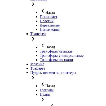
Назад
Пенопласт
Пластик
Деревянные
Папье-маше
Трансфер
Назад
Трансферы натирки
Трансферы универсальные
Трансферы по ткани
Мозаика
Трафарет
Пудры, пигменты, глиттеры
Назад
Гранулы
Пудра