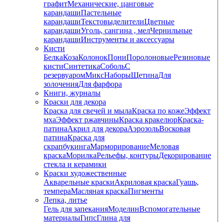
графит
Механические, цанговые
карандаши
Пастельные
карандаши
Текстовыделители
Цветные
карандаши
Уголь, сангина , мел
Чернильные
карандаши
Инструменты и аксессуары
Кисти
Белка
Коза
Колонок
Пони
Поролоновые
Резиновые
кисти
Синтетика
Соболь
С
резервуаром
Микс
Наборы
Щетина
Для
золочения
Для фарфора
Книги, журналы
Краски для декора
Краска для свечей и мыла
Краска по коже
Эффект
мха
Эффект ржавчины
Краска кракелюр
Краска-
патина
Акрил для декора
Аэрозоль
Восковая
патина
Краска для
скрапбукинга
Марморирование
Меловая
краска
Морилка
Рельефы, контуры
Декорирование
стекла и керамики
Краски художественные
Акварельные краски
Акриловая краска
Гуашь,
темпера
Масляная краска
Пигменты
Лепка, литье
Гель для запекания
Моделин
Вспомогательные
материалы
Гипс
Глина для