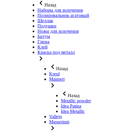
Назад
Наборы для золочения
Полировальник агатовый
Шеллак
Подушки
Ножи для золочения
Битум
Глина
Клей
Краска под металл
Назад
Kreul
Maimeri
Назад
Metallic powder
Idea Patina
Idea Metallic
Vallejo
Masserinni