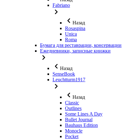
Fabriano
Назад
Rosaspina
Unica
Roma
Бумага для реставрации, консервации
Ежедневники, записные книжки
Назад
SenseBook
Leuchtturm1917
Назад
Classic
Outlines
Some Lines A Day
Bullet Journal
Bauhaus Edition
Monocle
Pocket