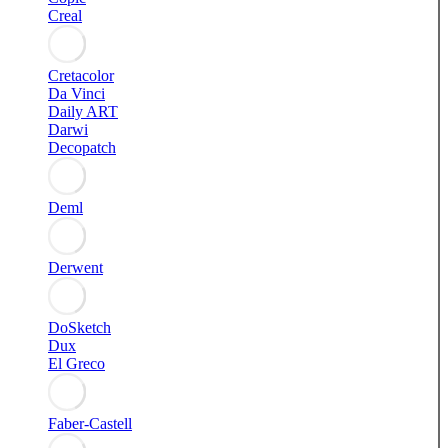
Creal
Cretacolor
Da Vinci
Daily ART
Darwi
Decopatch
Deml
Derwent
DoSketch
Dux
El Greco
Faber-Castell