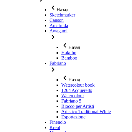
Назад
Sketchmarker
Canson
Amatruda
Awagami
Назад
Hakuho
Bamboo
Fabriano
Назад
Watercolour book
1264 Acquerello
Watercolour
Fabriano 5
Blocco per Artisti
Artistico Traditional White
Esportazione
Finenolo
Kreul