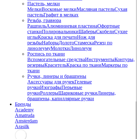
Пастель, мелки
Мелки
Восковые мелки
Масляная пастель
Сухая
пастель
Графит в мелках
Резьба, гравюра
Рашпиль
Алюминиевая пластина
Офортные
станки
Полировальники
Шаберы
Скобели
Сухие
иглы
Краска для печати
Нож для
резьбы
Наборы
Долото
Стамеска
Резец по
линолеуму
Молотки
Линолеум
Роспись по ткани
Вспомогательные средства
Инструменты
Контуры,
резервы
Краситель
Краска по ткани
Маркеры по
ткани
Ручки, линеры и брашпены
Аксессуары для ручек
Гелевые
ручки
Изографы
Перьевые
ручки
Роллеры
Шариковые ручки
Линеры,
брашпены, капиллярные ручки
Бренды
Academy
Amatruda
Amsterdam
Arasilk