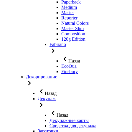
Paperback
Medium
Master
Reporter
Natural Colors
Master Slim
Composition
120g Edition
Fabriano
Назад
EcoQua
Finsbury
Декорирование
Назад
Декупаж
Назад
Декупажные карты
Средства для декупажа
Заготовки