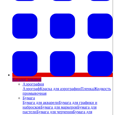
Каталог товаров
Аэрография
Аэрограф
Краска для аэрографии
Пленка
Жидкость
промывочная
Бумага
Бумага для акварели
Бумага для графики и
набросков
Бумага для маркеров
Бумага для
пастели
Бумага для черчения
Бумага для