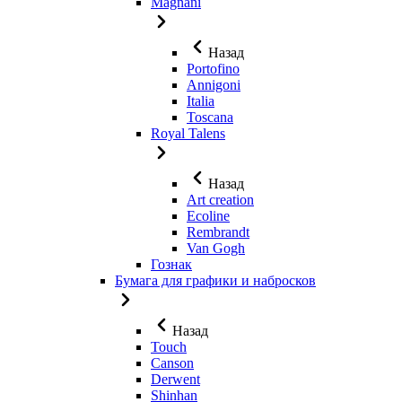
Magnani
Назад
Portofino
Annigoni
Italia
Toscana
Royal Talens
Назад
Art creation
Ecoline
Rembrandt
Van Gogh
Гознак
Бумага для графики и набросков
Назад
Touch
Canson
Derwent
Shinhan