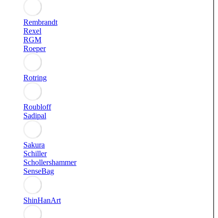
Rembrandt
Rexel
RGM
Roeper
Rotring
Roubloff
Sadipal
Sakura
Schiller
Schollershammer
SenseBag
ShinHanArt