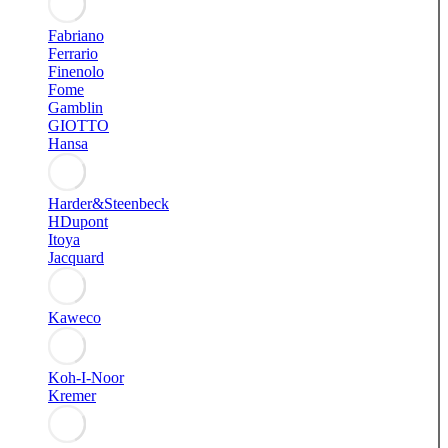
Fabriano
Ferrario
Finenolo
Fome
Gamblin
GIOTTO
Hansa
Harder&Steenbeck
HDupont
Itoya
Jacquard
Kaweco
Koh-I-Noor
Kremer