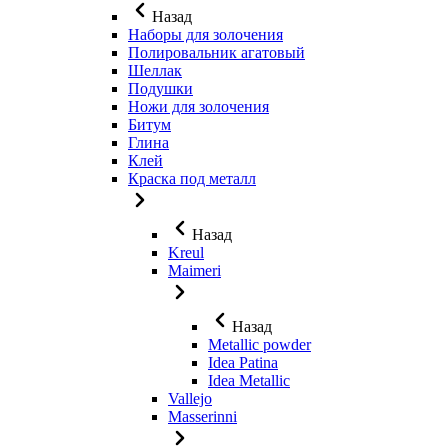
Назад
Наборы для золочения
Полировальник агатовый
Шеллак
Подушки
Ножи для золочения
Битум
Глина
Клей
Краска под металл
Назад
Kreul
Maimeri
Назад
Metallic powder
Idea Patina
Idea Metallic
Vallejo
Masserinni