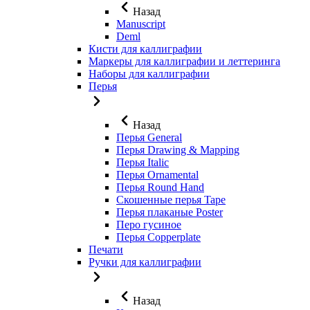
Назад
Manuscript
Deml
Кисти для каллиграфии
Маркеры для каллиграфии и леттеринга
Наборы для каллиграфии
Перья
Назад
Перья General
Перья Drawing & Mapping
Перья Italic
Перья Ornamental
Перья Round Hand
Скошенные перья Tape
Перья плаканые Poster
Перо гусиное
Перья Copperplate
Печати
Ручки для каллиграфии
Назад