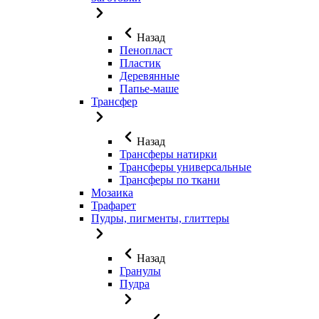
Назад
Пенопласт
Пластик
Деревянные
Папье-маше
Трансфер
Назад
Трансферы натирки
Трансферы универсальные
Трансферы по ткани
Мозаика
Трафарет
Пудры, пигменты, глиттеры
Назад
Гранулы
Пудра