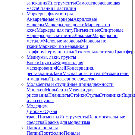
запекания
Инструменты
Самозатвердевающая
масса
Станки
Пластилин
Маркеры, фломастеры
Акварельные маркеры
Акриловые
маркеры
Маркеры для доски
Маркеры по
коже
Маркеры для тату
Пигментные
Cпиртовые
маркеры для скетчинга
Лаковые
Маркеры по
металлу
Меловые маркеры
Маркеры по
ткани
Маркеры по керамике и
фарфору
Перманентные
Текстовыделители
Трансфер
Медиумы, лаки, грунты
Воски
Грунты
Жидкость для
маскирования
Клей
Консервация,
реставрация
Лаки
Масла
Пасты и гели
Разбавители
и медиумы
Трансферное средство
Мольберты и студийные принадлежности
Манекен
Мольберты
Муляжи для
рисования
Планшеты
Стойки
Стулья
Этюдники
Ящик
и аксессуары
Моделизм
Диорама
Сухая
трава
Пигменты
Инструменты
Вспомогательные
средства
Краска для моделизма
Папки, пеналы
Папки
Портфолио
Пеналы