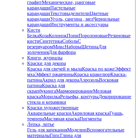
графит
Механические, цанговые
карандаши
Пастельные
карандаши
Текстовыделители
Цветные
карандаши
Уголь, сангина , мел
Чернильные
карандаши
Инструменты и аксессуары
Кисти
Белка
Коза
Колонок
Пони
Поролоновые
Резиновые
кисти
Синтетика
Соболь
С
резервуаром
Микс
Наборы
Щетина
Для
золочения
Для фарфора
Книги, журналы
Краски для декора
Краска для свечей и мыла
Краска по коже
Эффект
мха
Эффект ржавчины
Краска кракелюр
Краска-
патина
Акрил для декора
Аэрозоль
Восковая
патина
Краска для
скрапбукинга
Марморирование
Меловая
краска
Морилка
Рельефы, контуры
Декорирование
стекла и керамики
Краски художественные
Акварельные краски
Акриловая краска
Гуашь,
темпера
Масляная краска
Пигменты
Лепка, литье
Гель для запекания
Моделин
Вспомогательные
материалы
Гипс
Глина для