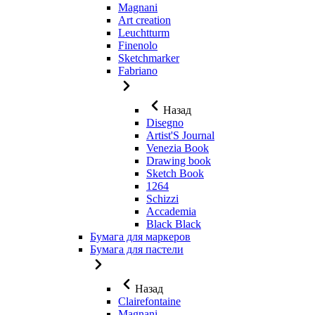
Magnani
Art creation
Leuchtturm
Finenolo
Sketchmarker
Fabriano
Назад
Disegno
Artist'S Journal
Venezia Book
Drawing book
Sketch Book
1264
Schizzi
Accademia
Black Black
Бумага для маркеров
Бумага для пастели
Назад
Clairefontaine
Magnani