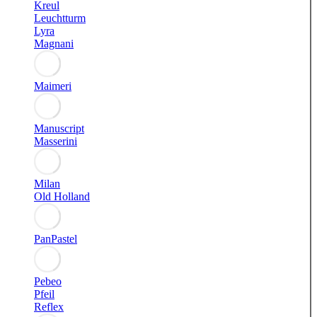
Kreul
Leuchtturm
Lyra
Magnani
Maimeri
Manuscript
Masserini
Milan
Old Holland
PanPastel
Pebeo
Pfeil
Reflex