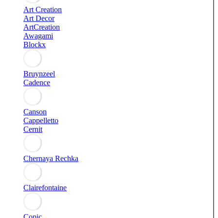
Art Creation
Art Decor
ArtCreation
Awagami
Blockx
Bruynzeel
Cadence
Canson
Cappelletto
Cernit
Chernaya Rechka
Clairefontaine
Copic