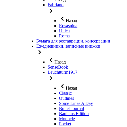
Fabriano
Назад
Rosaspina
Unica
Roma
Бумага для реставрации, консервации
Ежедневники, записные книжки
Назад
SenseBook
Leuchtturm1917
Назад
Classic
Outlines
Some Lines A Day
Bullet Journal
Bauhaus Edition
Monocle
Pocket