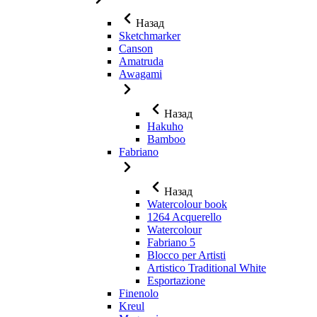
Назад
Sketchmarker
Canson
Amatruda
Awagami
Назад
Hakuho
Bamboo
Fabriano
Назад
Watercolour book
1264 Acquerello
Watercolour
Fabriano 5
Blocco per Artisti
Artistico Traditional White
Esportazione
Finenolo
Kreul