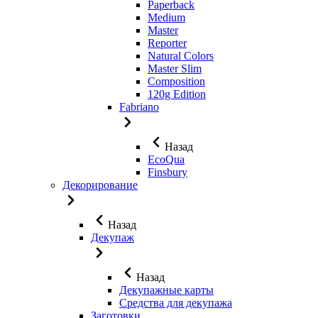
Paperback
Medium
Master
Reporter
Natural Colors
Master Slim
Composition
120g Edition
Fabriano
Назад
EcoQua
Finsbury
Декорирование
Назад
Декупаж
Назад
Декупажные карты
Средства для декупажа
Заготовки