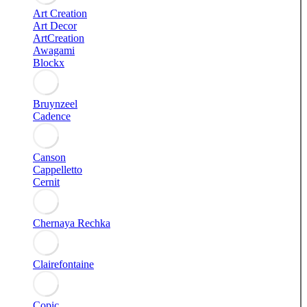
Art Creation
Art Decor
ArtCreation
Awagami
Blockx
Bruynzeel
Cadence
Canson
Cappelletto
Cernit
Chernaya Rechka
Clairefontaine
Copic