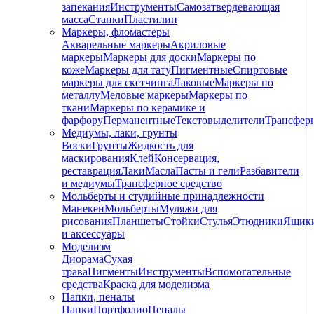
запекания
Инструменты
Самозатвердевающая
масса
Станки
Пластилин
Маркеры, фломастеры
Акварельные маркеры
Акриловые
маркеры
Маркеры для доски
Маркеры по
коже
Маркеры для тату
Пигментные
Cпиртовые
маркеры для скетчинга
Лаковые
Маркеры по
металлу
Меловые маркеры
Маркеры по
ткани
Маркеры по керамике и
фарфору
Перманентные
Текстовыделители
Трансфер
Медиумы, лаки, грунты
Воски
Грунты
Жидкость для
маскирования
Клей
Консервация,
реставрация
Лаки
Масла
Пасты и гели
Разбавители
и медиумы
Трансферное средство
Мольберты и студийные принадлежности
Манекен
Мольберты
Муляжи для
рисования
Планшеты
Стойки
Стулья
Этюдники
Ящик
и аксессуары
Моделизм
Диорама
Сухая
трава
Пигменты
Инструменты
Вспомогательные
средства
Краска для моделизма
Папки, пеналы
Папки
Портфолио
Пеналы