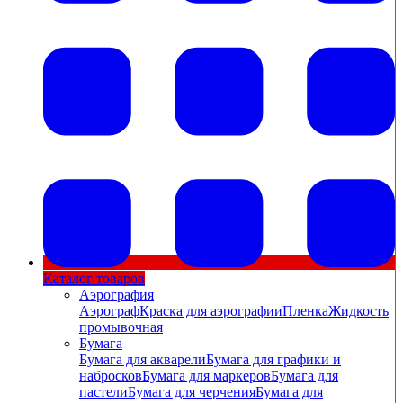
Каталог товаров
Аэрография
Аэрограф
Краска для аэрографии
Пленка
Жидкость
промывочная
Бумага
Бумага для акварели
Бумага для графики и
набросков
Бумага для маркеров
Бумага для
пастели
Бумага для черчения
Бумага для