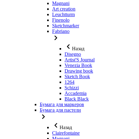
Magnani
Art creation
Leuchtturm
Finenolo
Sketchmarker
Fabriano
Назад
Disegno
Artist'S Journal
Venezia Book
Drawing book
Sketch Book
1264
Schizzi
Accademia
Black Black
Бумага для маркеров
Бумага для пастели
Назад
Clairefontaine
Magnani