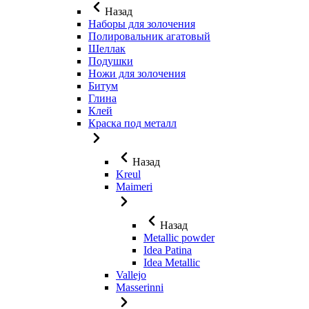
Назад
Наборы для золочения
Полировальник агатовый
Шеллак
Подушки
Ножи для золочения
Битум
Глина
Клей
Краска под металл
Назад
Kreul
Maimeri
Назад
Metallic powder
Idea Patina
Idea Metallic
Vallejo
Masserinni