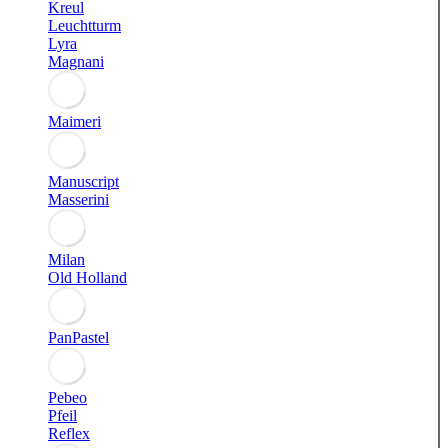
Kreul
Leuchtturm
Lyra
Magnani
Maimeri
Manuscript
Masserini
Milan
Old Holland
PanPastel
Pebeo
Pfeil
Reflex