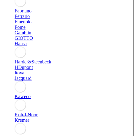
Fabriano
Ferrario
Finenolo
Fome
Gamblin
GIOTTO
Hansa
Harder&Steenbeck
HDupont
Itoya
Jacquard
Kaweco
Koh-I-Noor
Kremer