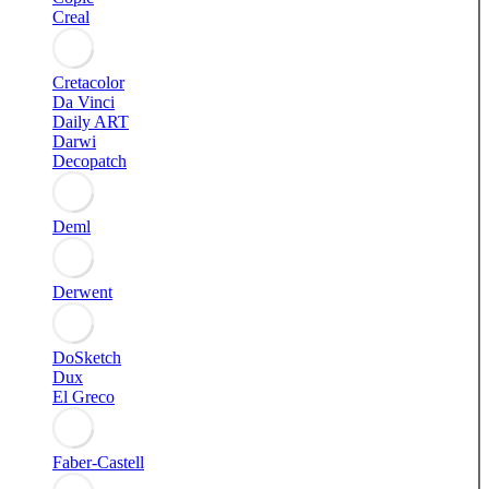
Creal
Cretacolor
Da Vinci
Daily ART
Darwi
Decopatch
Deml
Derwent
DoSketch
Dux
El Greco
Faber-Castell