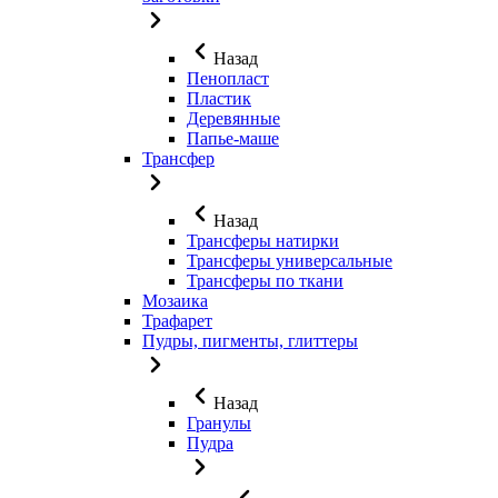
Назад
Пенопласт
Пластик
Деревянные
Папье-маше
Трансфер
Назад
Трансферы натирки
Трансферы универсальные
Трансферы по ткани
Мозаика
Трафарет
Пудры, пигменты, глиттеры
Назад
Гранулы
Пудра