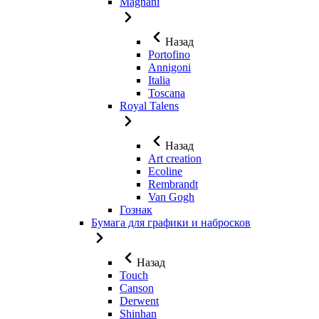
Magnani
Назад
Portofino
Annigoni
Italia
Toscana
Royal Talens
Назад
Art creation
Ecoline
Rembrandt
Van Gogh
Гознак
Бумага для графики и набросков
Назад
Touch
Canson
Derwent
Shinhan