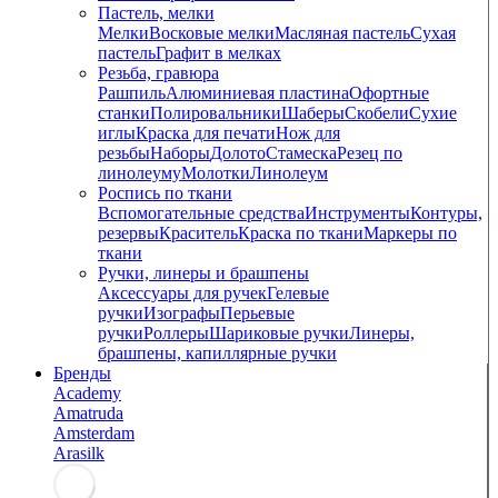
Пастель, мелки
Мелки
Восковые мелки
Масляная пастель
Сухая
пастель
Графит в мелках
Резьба, гравюра
Рашпиль
Алюминиевая пластина
Офортные
станки
Полировальники
Шаберы
Скобели
Сухие
иглы
Краска для печати
Нож для
резьбы
Наборы
Долото
Стамеска
Резец по
линолеуму
Молотки
Линолеум
Роспись по ткани
Вспомогательные средства
Инструменты
Контуры,
резервы
Краситель
Краска по ткани
Маркеры по
ткани
Ручки, линеры и брашпены
Аксессуары для ручек
Гелевые
ручки
Изографы
Перьевые
ручки
Роллеры
Шариковые ручки
Линеры,
брашпены, капиллярные ручки
Бренды
Academy
Amatruda
Amsterdam
Arasilk