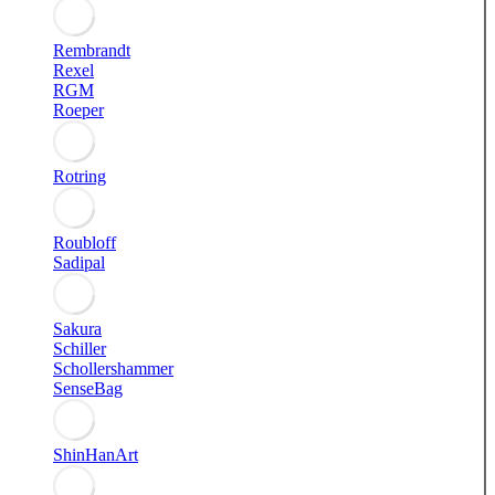
Rembrandt
Rexel
RGM
Roeper
Rotring
Roubloff
Sadipal
Sakura
Schiller
Schollershammer
SenseBag
ShinHanArt