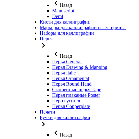
Назад
Manuscript
Deml
Кисти для каллиграфии
Маркеры для каллиграфии и леттеринга
Наборы для каллиграфии
Перья
Назад
Перья General
Перья Drawing & Mapping
Перья Italic
Перья Ornamental
Перья Round Hand
Скошенные перья Tape
Перья плаканые Poster
Перо гусиное
Перья Copperplate
Печати
Ручки для каллиграфии
Назад