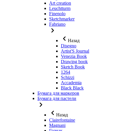
Art creation
Leuchtturm
Finenolo
Sketchmarker
Fabriano
Назад
Disegno
Artist'S Journal
Venezia Book
Drawing book
Sketch Book
1264
Schizzi
Accademia
Black Black
Бумага для маркеров
Бумага для пастели
Назад
Clairefontaine
Magnani
Гознак