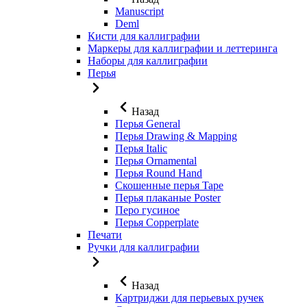
Manuscript
Deml
Кисти для каллиграфии
Маркеры для каллиграфии и леттеринга
Наборы для каллиграфии
Перья
Назад
Перья General
Перья Drawing & Mapping
Перья Italic
Перья Ornamental
Перья Round Hand
Скошенные перья Tape
Перья плаканые Poster
Перо гусиное
Перья Copperplate
Печати
Ручки для каллиграфии
Назад
Картриджи для перьевых ручек