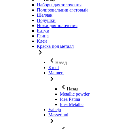
Наборы для золочения
Полировальник агатовый
Шеллак
Подушки
Ножи для золочения
Битум
Глина
Клей
Краска под металл
Назад
Kreul
Maimeri
Назад
Metallic powder
Idea Patina
Idea Metallic
Vallejo
Masserinni