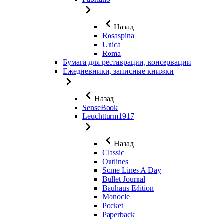
Назад
Rosaspina
Unica
Roma
Бумага для реставрации, консервации
Ежедневники, записные книжки
Назад
SenseBook
Leuchtturm1917
Назад
Classic
Outlines
Some Lines A Day
Bullet Journal
Bauhaus Edition
Monocle
Pocket
Paperback