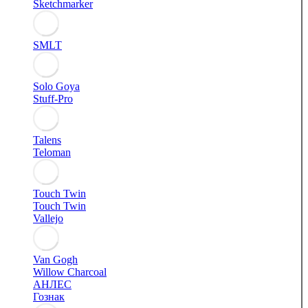
Sketchmarker
SMLT
Solo Goya
Stuff-Pro
Talens
Teloman
Touch Twin
Touch Twin
Vallejo
Van Gogh
Willow Charcoal
АНЛЕС
Гознак