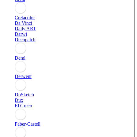
Cretacolor
Da Vinci
Daily ART
Darwi
Decopatch
Deml
Derwent
DoSketch
Dux
El Greco
Faber-Castell