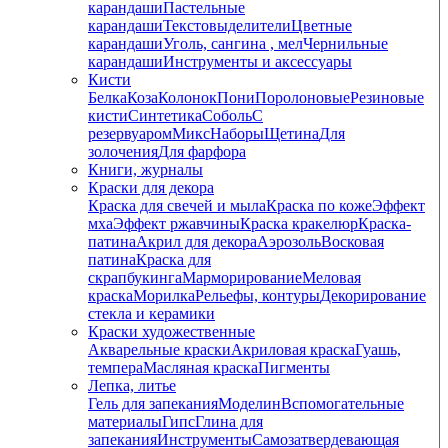
карандаши
Пастельные
карандаши
Текстовыделители
Цветные
карандаши
Уголь, сангина , мел
Чернильные
карандаши
Инструменты и аксессуары
Кисти
Белка
Коза
Колонок
Пони
Поролоновые
Резиновые
кисти
Синтетика
Соболь
С
резервуаром
Микс
Наборы
Щетина
Для
золочения
Для фарфора
Книги, журналы
Краски для декора
Краска для свечей и мыла
Краска по коже
Эффект
мха
Эффект ржавчины
Краска кракелюр
Краска-
патина
Акрил для декора
Аэрозоль
Восковая
патина
Краска для
скрапбукинга
Марморирование
Меловая
краска
Морилка
Рельефы, контуры
Декорирование
стекла и керамики
Краски художественные
Акварельные краски
Акриловая краска
Гуашь,
темпера
Масляная краска
Пигменты
Лепка, литье
Гель для запекания
Моделин
Вспомогательные
материалы
Гипс
Глина для
запекания
Инструменты
Самозатвердевающая