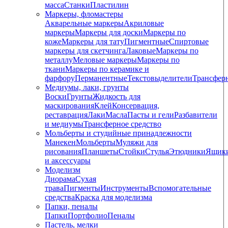
масса
Станки
Пластилин
Маркеры, фломастеры
Акварельные маркеры
Акриловые
маркеры
Маркеры для доски
Маркеры по
коже
Маркеры для тату
Пигментные
Cпиртовые
маркеры для скетчинга
Лаковые
Маркеры по
металлу
Меловые маркеры
Маркеры по
ткани
Маркеры по керамике и
фарфору
Перманентные
Текстовыделители
Трансфер
Медиумы, лаки, грунты
Воски
Грунты
Жидкость для
маскирования
Клей
Консервация,
реставрация
Лаки
Масла
Пасты и гели
Разбавители
и медиумы
Трансферное средство
Мольберты и студийные принадлежности
Манекен
Мольберты
Муляжи для
рисования
Планшеты
Стойки
Стулья
Этюдники
Ящик
и аксессуары
Моделизм
Диорама
Сухая
трава
Пигменты
Инструменты
Вспомогательные
средства
Краска для моделизма
Папки, пеналы
Папки
Портфолио
Пеналы
Пастель, мелки