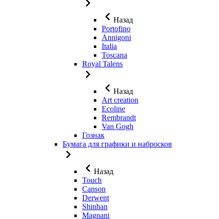
Назад
Portofino
Annigoni
Italia
Toscana
Royal Talens
Назад
Art creation
Ecoline
Rembrandt
Van Gogh
Гознак
Бумага для графики и набросков
Назад
Touch
Canson
Derwent
Shinhan
Magnani