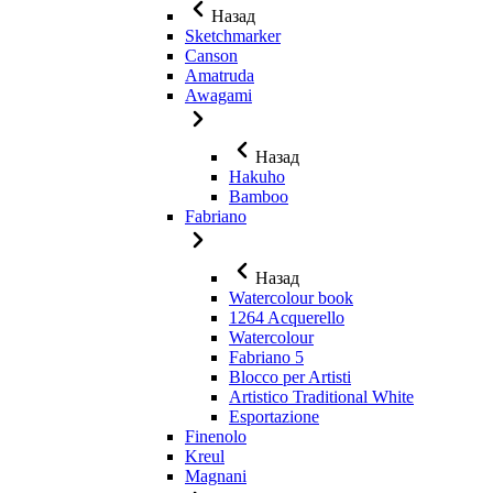
Назад
Sketchmarker
Canson
Amatruda
Awagami
Назад
Hakuho
Bamboo
Fabriano
Назад
Watercolour book
1264 Acquerello
Watercolour
Fabriano 5
Blocco per Artisti
Artistico Traditional White
Esportazione
Finenolo
Kreul
Magnani