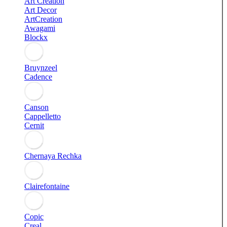
Art Creation
Art Decor
ArtCreation
Awagami
Blockx
Bruynzeel
Cadence
Canson
Cappelletto
Cernit
Chernaya Rechka
Clairefontaine
Copic
Creal