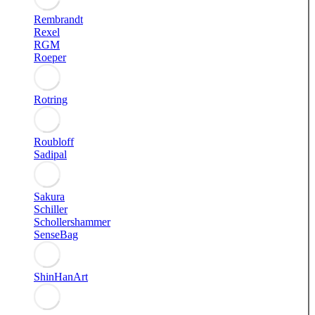
Rembrandt
Rexel
RGM
Roeper
Rotring
Roubloff
Sadipal
Sakura
Schiller
Schollershammer
SenseBag
ShinHanArt