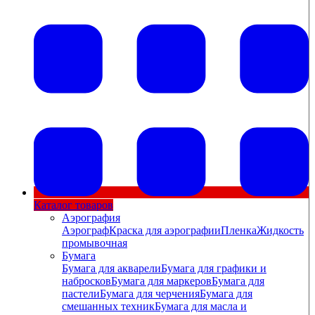
Каталог товаров
Аэрография
Аэрограф
Краска для аэрографии
Пленка
Жидкость
промывочная
Бумага
Бумага для акварели
Бумага для графики и
набросков
Бумага для маркеров
Бумага для
пастели
Бумага для черчения
Бумага для
смешанных техник
Бумага для масла и