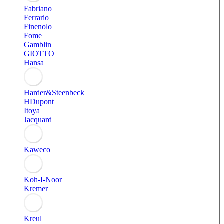
Fabriano
Ferrario
Finenolo
Fome
Gamblin
GIOTTO
Hansa
Harder&Steenbeck
HDupont
Itoya
Jacquard
Kaweco
Koh-I-Noor
Kremer
Kreul