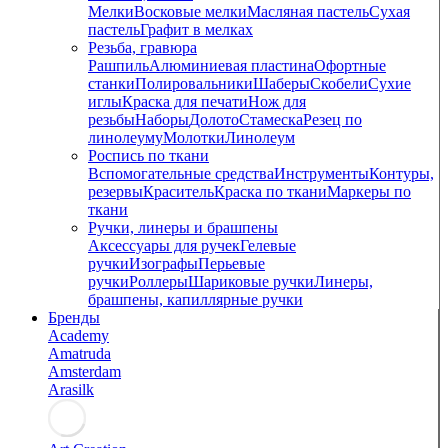
Мелки
Восковые мелки
Масляная пастель
Сухая
пастель
Графит в мелках
Резьба, гравюра
Рашпиль
Алюминиевая пластина
Офортные
станки
Полировальники
Шаберы
Скобели
Сухие
иглы
Краска для печати
Нож для
резьбы
Наборы
Долото
Стамеска
Резец по
линолеуму
Молотки
Линолеум
Роспись по ткани
Вспомогательные средства
Инструменты
Контуры,
резервы
Краситель
Краска по ткани
Маркеры по
ткани
Ручки, линеры и брашпены
Аксессуары для ручек
Гелевые
ручки
Изографы
Перьевые
ручки
Роллеры
Шариковые ручки
Линеры,
брашпены, капиллярные ручки
Бренды
Academy
Amatruda
Amsterdam
Arasilk