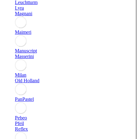
Leuchtturm
Lyra
Magnani
Maimeri
Manuscript
Masserini
Milan
Old Holland
PanPastel
Pebeo
Pfeil
Reflex