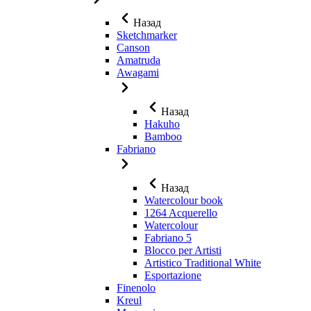
Назад
Sketchmarker
Canson
Amatruda
Awagami
Назад
Hakuho
Bamboo
Fabriano
Назад
Watercolour book
1264 Acquerello
Watercolour
Fabriano 5
Blocco per Artisti
Artistico Traditional White
Esportazione
Finenolo
Kreul