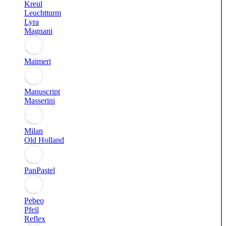
Kreul
Leuchtturm
Lyra
Magnani
Maimeri
Manuscript
Masserini
Milan
Old Holland
PanPastel
Pebeo
Pfeil
Reflex