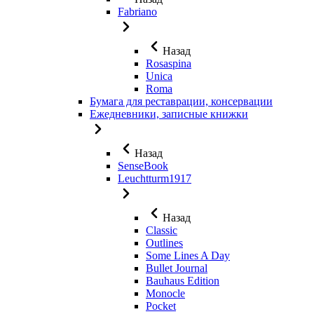
Fabriano
Назад
Rosaspina
Unica
Roma
Бумага для реставрации, консервации
Ежедневники, записные книжки
Назад
SenseBook
Leuchtturm1917
Назад
Classic
Outlines
Some Lines A Day
Bullet Journal
Bauhaus Edition
Monocle
Pocket