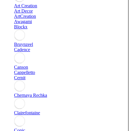
Art Creation
Art Decor
ArtCreation
Awagami
Blockx
Bruynzeel
Cadence
Canson
Cappelletto
Cernit
Chernaya Rechka
Clairefontaine
Copic