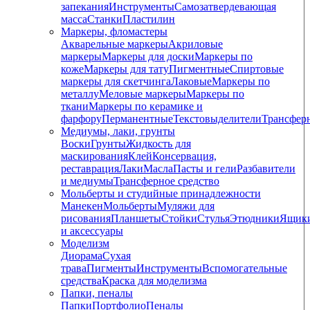
запекания
Инструменты
Самозатвердевающая
масса
Станки
Пластилин
Маркеры, фломастеры
Акварельные маркеры
Акриловые
маркеры
Маркеры для доски
Маркеры по
коже
Маркеры для тату
Пигментные
Cпиртовые
маркеры для скетчинга
Лаковые
Маркеры по
металлу
Меловые маркеры
Маркеры по
ткани
Маркеры по керамике и
фарфору
Перманентные
Текстовыделители
Трансфер
Медиумы, лаки, грунты
Воски
Грунты
Жидкость для
маскирования
Клей
Консервация,
реставрация
Лаки
Масла
Пасты и гели
Разбавители
и медиумы
Трансферное средство
Мольберты и студийные принадлежности
Манекен
Мольберты
Муляжи для
рисования
Планшеты
Стойки
Стулья
Этюдники
Ящик
и аксессуары
Моделизм
Диорама
Сухая
трава
Пигменты
Инструменты
Вспомогательные
средства
Краска для моделизма
Папки, пеналы
Папки
Портфолио
Пеналы