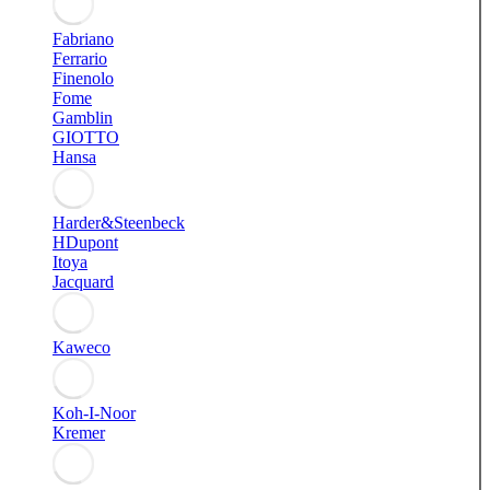
Fabriano
Ferrario
Finenolo
Fome
Gamblin
GIOTTO
Hansa
Harder&Steenbeck
HDupont
Itoya
Jacquard
Kaweco
Koh-I-Noor
Kremer