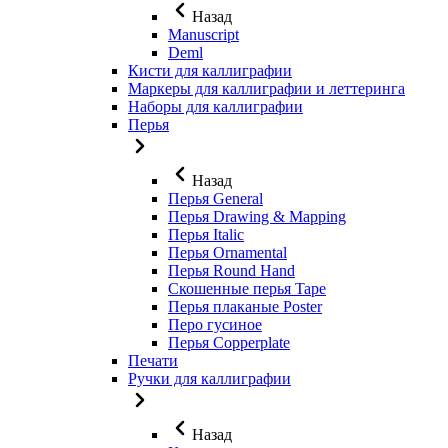
Назад
Manuscript
Deml
Кисти для каллиграфии
Маркеры для каллиграфии и леттеринга
Наборы для каллиграфии
Перья
Назад
Перья General
Перья Drawing & Mapping
Перья Italic
Перья Ornamental
Перья Round Hand
Скошенные перья Tape
Перья плаканые Poster
Перо гусиное
Перья Copperplate
Печати
Ручки для каллиграфии
Назад