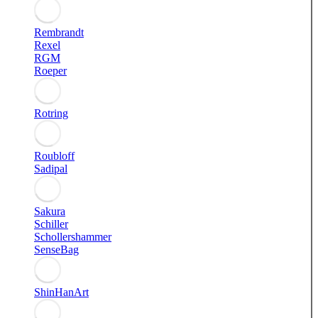
Rembrandt
Rexel
RGM
Roeper
Rotring
Roubloff
Sadipal
Sakura
Schiller
Schollershammer
SenseBag
ShinHanArt