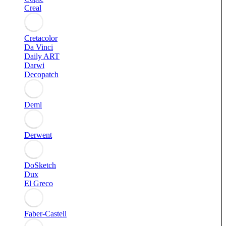
Creal
Cretacolor
Da Vinci
Daily ART
Darwi
Decopatch
Deml
Derwent
DoSketch
Dux
El Greco
Faber-Castell