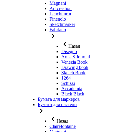
Magnani
Art creation
Leuchtturm
Finenolo
Sketchmarker
Fabriano
Назад
Disegno
Artist'S Journal
Venezia Book
Drawing book
Sketch Book
1264
Schizzi
Accademia
Black Black
Бумага для маркеров
Бумага для пастели
Назад
Clairefontaine
Magnani