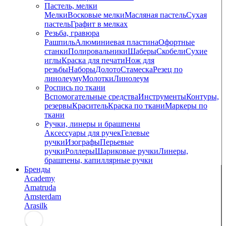
Пастель, мелки
Мелки
Восковые мелки
Масляная пастель
Сухая
пастель
Графит в мелках
Резьба, гравюра
Рашпиль
Алюминиевая пластина
Офортные
станки
Полировальники
Шаберы
Скобели
Сухие
иглы
Краска для печати
Нож для
резьбы
Наборы
Долото
Стамеска
Резец по
линолеуму
Молотки
Линолеум
Роспись по ткани
Вспомогательные средства
Инструменты
Контуры,
резервы
Краситель
Краска по ткани
Маркеры по
ткани
Ручки, линеры и брашпены
Аксессуары для ручек
Гелевые
ручки
Изографы
Перьевые
ручки
Роллеры
Шариковые ручки
Линеры,
брашпены, капиллярные ручки
Бренды
Academy
Amatruda
Amsterdam
Arasilk