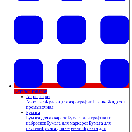
Каталог товаров
Аэрография
Аэрограф
Краска для аэрографии
Пленка
Жидкость
промывочная
Бумага
Бумага для акварели
Бумага для графики и
набросков
Бумага для маркеров
Бумага для
пастели
Бумага для черчения
Бумага для