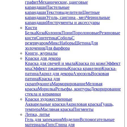
графит
Механические, цанговые
карандаши
Пастельные
карандаши
Текстовыделители
Цветные
карандаши
Уголь, сангина , мел
Чернильные
карандаши
Инструменты и аксессуары
Кисти
Белка
Коза
Колонок
Пони
Поролоновые
Резиновые
кисти
Синтетика
Соболь
С
резервуаром
Микс
Наборы
Щетина
Для
золочения
Для фарфора
Книги, журналы
Краски для декора
Краска для свечей и мыла
Краска по коже
Эффект
мха
Эффект ржавчины
Краска кракелюр
Краска-
патина
Акрил для декора
Аэрозоль
Восковая
патина
Краска для
скрапбукинга
Марморирование
Меловая
краска
Морилка
Рельефы, контуры
Декорирование
стекла и керамики
Краски художественные
Акварельные краски
Акриловая краска
Гуашь,
темпера
Масляная краска
Пигменты
Лепка, литье
Гель для запекания
Моделин
Вспомогательные
материалы
Гипс
Глина для