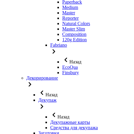
Paperback
Medium
Master
Reporter
Natural Colors
Master Slim
Composition
120g Edition
Fabriano
Назад
EcoQua
Finsbury
Декорирование
Назад
Декупаж
Назад
Декупажные карты
Средства для декупажа
Заготовки