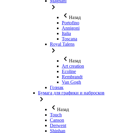
Magnani
Назад
Portofino
Annigoni
Italia
Toscana
Royal Talens
Назад
Art creation
Ecoline
Rembrandt
Van Gogh
Гознак
Бумага для графики и набросков
Назад
Touch
Canson
Derwent
Shinhan