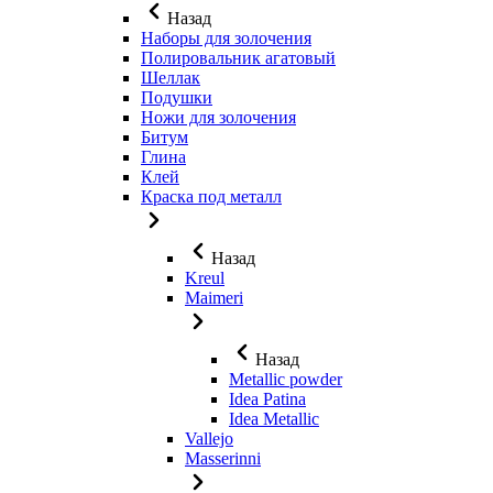
Назад
Наборы для золочения
Полировальник агатовый
Шеллак
Подушки
Ножи для золочения
Битум
Глина
Клей
Краска под металл
Назад
Kreul
Maimeri
Назад
Metallic powder
Idea Patina
Idea Metallic
Vallejo
Masserinni