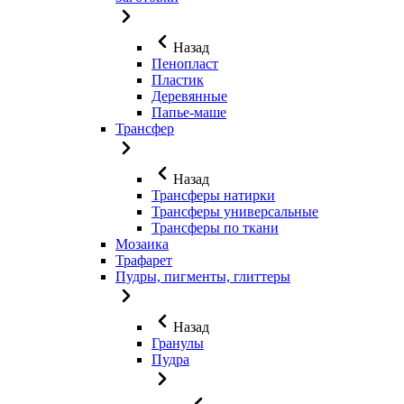
Назад
Пенопласт
Пластик
Деревянные
Папье-маше
Трансфер
Назад
Трансферы натирки
Трансферы универсальные
Трансферы по ткани
Мозаика
Трафарет
Пудры, пигменты, глиттеры
Назад
Гранулы
Пудра