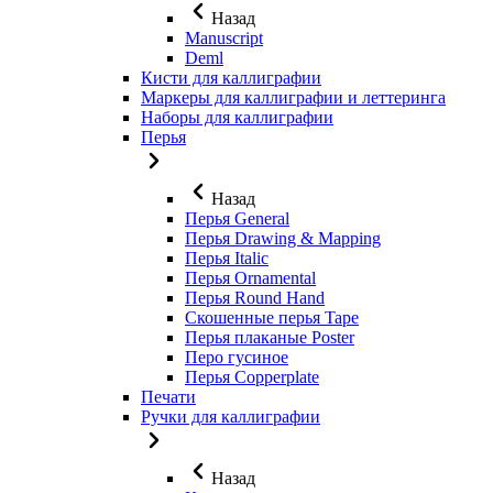
Назад
Manuscript
Deml
Кисти для каллиграфии
Маркеры для каллиграфии и леттеринга
Наборы для каллиграфии
Перья
Назад
Перья General
Перья Drawing & Mapping
Перья Italic
Перья Ornamental
Перья Round Hand
Скошенные перья Tape
Перья плаканые Poster
Перо гусиное
Перья Copperplate
Печати
Ручки для каллиграфии
Назад