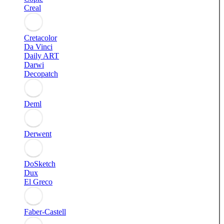
Creal
Cretacolor
Da Vinci
Daily ART
Darwi
Decopatch
Deml
Derwent
DoSketch
Dux
El Greco
Faber-Castell