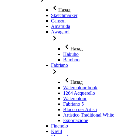
Назад
Sketchmarker
Canson
Amatruda
Awagami
Назад
Hakuho
Bamboo
Fabriano
Назад
Watercolour book
1264 Acquerello
Watercolour
Fabriano 5
Blocco per Artisti
Artistico Traditional White
Esportazione
Finenolo
Kreul