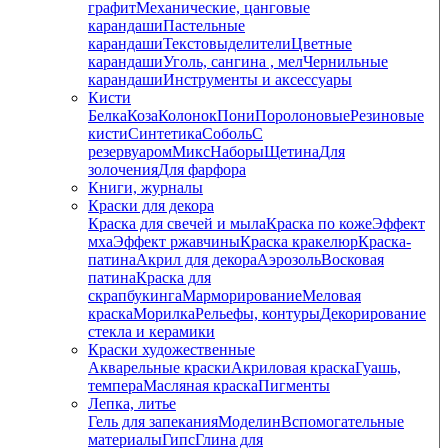
графит
Механические, цанговые
карандаши
Пастельные
карандаши
Текстовыделители
Цветные
карандаши
Уголь, сангина , мел
Чернильные
карандаши
Инструменты и аксессуары
Кисти
Белка
Коза
Колонок
Пони
Поролоновые
Резиновые
кисти
Синтетика
Соболь
С
резервуаром
Микс
Наборы
Щетина
Для
золочения
Для фарфора
Книги, журналы
Краски для декора
Краска для свечей и мыла
Краска по коже
Эффект
мха
Эффект ржавчины
Краска кракелюр
Краска-
патина
Акрил для декора
Аэрозоль
Восковая
патина
Краска для
скрапбукинга
Марморирование
Меловая
краска
Морилка
Рельефы, контуры
Декорирование
стекла и керамики
Краски художественные
Акварельные краски
Акриловая краска
Гуашь,
темпера
Масляная краска
Пигменты
Лепка, литье
Гель для запекания
Моделин
Вспомогательные
материалы
Гипс
Глина для