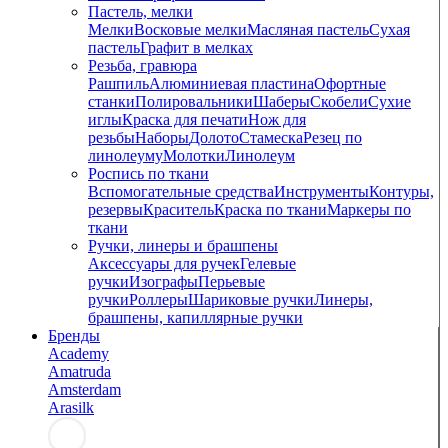
Пастель, мелки
Мелки
Восковые мелки
Масляная пастель
Сухая
пастель
Графит в мелках
Резьба, гравюра
Рашпиль
Алюминиевая пластина
Офортные
станки
Полировальники
Шаберы
Скобели
Сухие
иглы
Краска для печати
Нож для
резьбы
Наборы
Долото
Стамеска
Резец по
линолеуму
Молотки
Линолеум
Роспись по ткани
Вспомогательные средства
Инструменты
Контуры,
резервы
Краситель
Краска по ткани
Маркеры по
ткани
Ручки, линеры и брашпены
Аксессуары для ручек
Гелевые
ручки
Изографы
Перьевые
ручки
Роллеры
Шариковые ручки
Линеры,
брашпены, капиллярные ручки
Бренды
Academy
Amatruda
Amsterdam
Arasilk