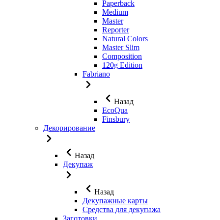
Paperback
Medium
Master
Reporter
Natural Colors
Master Slim
Composition
120g Edition
Fabriano
Назад
EcoQua
Finsbury
Декорирование
Назад
Декупаж
Назад
Декупажные карты
Средства для декупажа
Заготовки