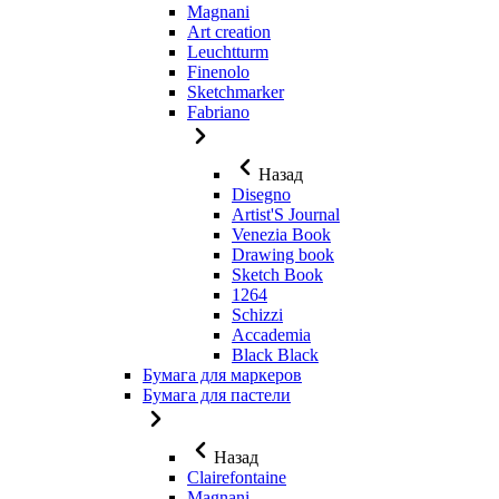
Magnani
Art creation
Leuchtturm
Finenolo
Sketchmarker
Fabriano
Назад
Disegno
Artist'S Journal
Venezia Book
Drawing book
Sketch Book
1264
Schizzi
Accademia
Black Black
Бумага для маркеров
Бумага для пастели
Назад
Clairefontaine
Magnani