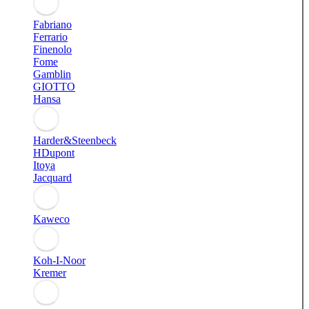
Fabriano
Ferrario
Finenolo
Fome
Gamblin
GIOTTO
Hansa
Harder&Steenbeck
HDupont
Itoya
Jacquard
Kaweco
Koh-I-Noor
Kremer