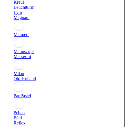
Kreul
Leuchtturm
Lyra
Magnani
Maimeri
Manuscript
Masserini
Milan
Old Holland
PanPastel
Pebeo
Pfeil
Reflex