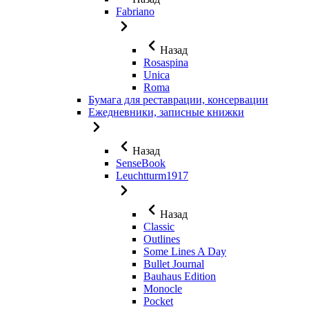
Fabriano
Назад
Rosaspina
Unica
Roma
Бумага для реставрации, консервации
Ежедневники, записные книжки
Назад
SenseBook
Leuchtturm1917
Назад
Classic
Outlines
Some Lines A Day
Bullet Journal
Bauhaus Edition
Monocle
Pocket