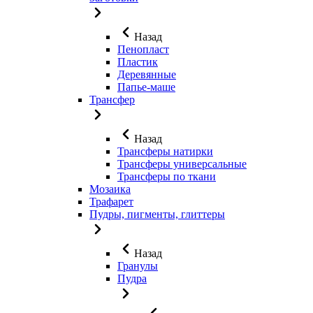
Назад
Пенопласт
Пластик
Деревянные
Папье-маше
Трансфер
Назад
Трансферы натирки
Трансферы универсальные
Трансферы по ткани
Мозаика
Трафарет
Пудры, пигменты, глиттеры
Назад
Гранулы
Пудра