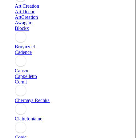
Art Creation
Art Decor
ArtCreation
Awagami
Blockx
Bruynzeel
Cadence
Canson
Cappelletto
Cernit
Chernaya Rechka
Clairefontaine
Copic