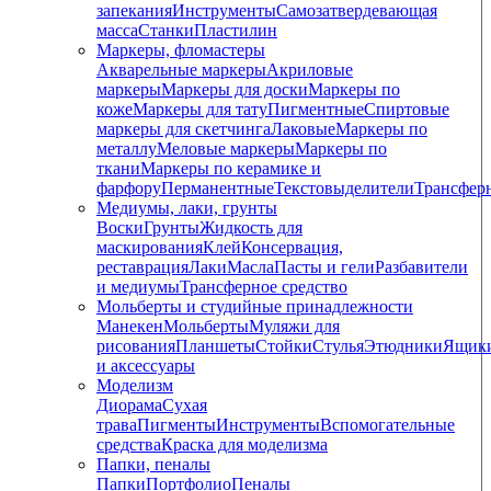
запекания
Инструменты
Самозатвердевающая
масса
Станки
Пластилин
Маркеры, фломастеры
Акварельные маркеры
Акриловые
маркеры
Маркеры для доски
Маркеры по
коже
Маркеры для тату
Пигментные
Cпиртовые
маркеры для скетчинга
Лаковые
Маркеры по
металлу
Меловые маркеры
Маркеры по
ткани
Маркеры по керамике и
фарфору
Перманентные
Текстовыделители
Трансфер
Медиумы, лаки, грунты
Воски
Грунты
Жидкость для
маскирования
Клей
Консервация,
реставрация
Лаки
Масла
Пасты и гели
Разбавители
и медиумы
Трансферное средство
Мольберты и студийные принадлежности
Манекен
Мольберты
Муляжи для
рисования
Планшеты
Стойки
Стулья
Этюдники
Ящик
и аксессуары
Моделизм
Диорама
Сухая
трава
Пигменты
Инструменты
Вспомогательные
средства
Краска для моделизма
Папки, пеналы
Папки
Портфолио
Пеналы