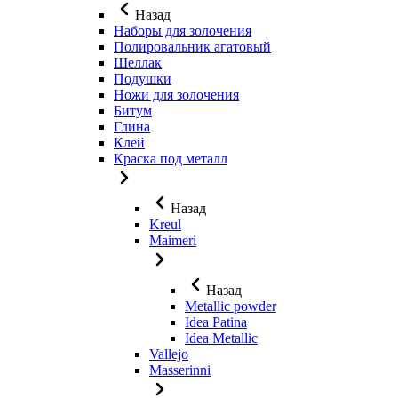
Назад
Наборы для золочения
Полировальник агатовый
Шеллак
Подушки
Ножи для золочения
Битум
Глина
Клей
Краска под металл
Назад
Kreul
Maimeri
Назад
Metallic powder
Idea Patina
Idea Metallic
Vallejo
Masserinni