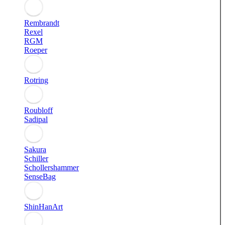
Rembrandt
Rexel
RGM
Roeper
Rotring
Roubloff
Sadipal
Sakura
Schiller
Schollershammer
SenseBag
ShinHanArt