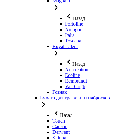
Magnani
Назад
Portofino
Annigoni
Italia
Toscana
Royal Talens
Назад
Art creation
Ecoline
Rembrandt
Van Gogh
Гознак
Бумага для графики и набросков
Назад
Touch
Canson
Derwent
Shinhan