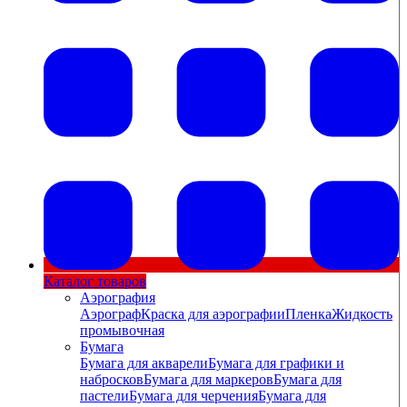
Каталог товаров
Аэрография
Аэрограф
Краска для аэрографии
Пленка
Жидкость
промывочная
Бумага
Бумага для акварели
Бумага для графики и
набросков
Бумага для маркеров
Бумага для
пастели
Бумага для черчения
Бумага для