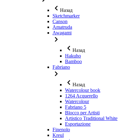
Назад
Sketchmarker
Canson
Amatruda
Awagami
Назад
Hakuho
Bamboo
Fabriano
Назад
Watercolour book
1264 Acquerello
Watercolour
Fabriano 5
Blocco per Artisti
Artistico Traditional White
Esportazione
Finenolo
Kreul