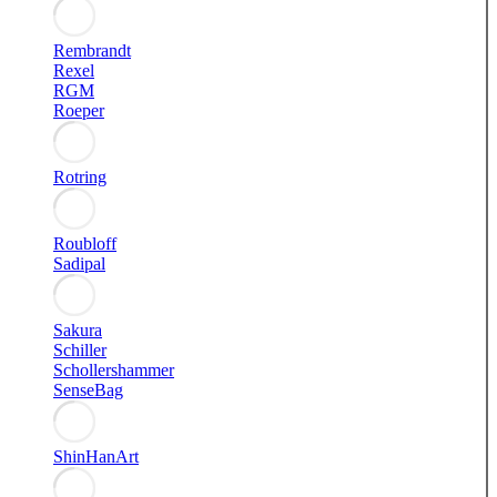
Rembrandt
Rexel
RGM
Roeper
Rotring
Roubloff
Sadipal
Sakura
Schiller
Schollershammer
SenseBag
ShinHanArt