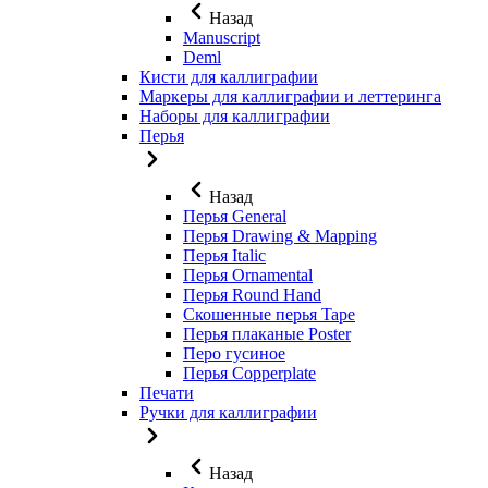
Назад
Manuscript
Deml
Кисти для каллиграфии
Маркеры для каллиграфии и леттеринга
Наборы для каллиграфии
Перья
Назад
Перья General
Перья Drawing & Mapping
Перья Italic
Перья Ornamental
Перья Round Hand
Скошенные перья Tape
Перья плаканые Poster
Перо гусиное
Перья Copperplate
Печати
Ручки для каллиграфии
Назад