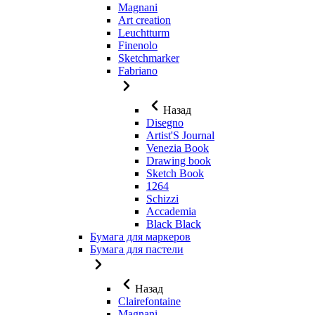
Magnani
Art creation
Leuchtturm
Finenolo
Sketchmarker
Fabriano
Назад
Disegno
Artist'S Journal
Venezia Book
Drawing book
Sketch Book
1264
Schizzi
Accademia
Black Black
Бумага для маркеров
Бумага для пастели
Назад
Clairefontaine
Magnani