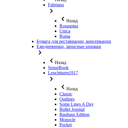
Fabriano
Назад
Rosaspina
Unica
Roma
Бумага для реставрации, консервации
Ежедневники, записные книжки
Назад
SenseBook
Leuchtturm1917
Назад
Classic
Outlines
Some Lines A Day
Bullet Journal
Bauhaus Edition
Monocle
Pocket