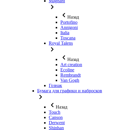
Magnani
Назад
Portofino
Annigoni
Italia
Toscana
Royal Talens
Назад
Art creation
Ecoline
Rembrandt
Van Gogh
Гознак
Бумага для графики и набросков
Назад
Touch
Canson
Derwent
Shinhan