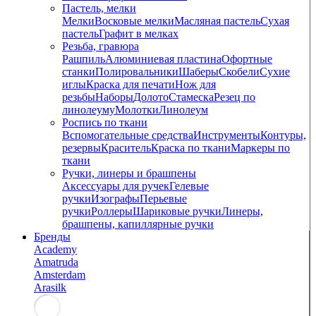
Пастель, мелки
Мелки
Восковые мелки
Масляная пастель
Сухая
пастель
Графит в мелках
Резьба, гравюра
Рашпиль
Алюминиевая пластина
Офортные
станки
Полировальники
Шаберы
Скобели
Сухие
иглы
Краска для печати
Нож для
резьбы
Наборы
Долото
Стамеска
Резец по
линолеуму
Молотки
Линолеум
Роспись по ткани
Вспомогательные средства
Инструменты
Контуры,
резервы
Краситель
Краска по ткани
Маркеры по
ткани
Ручки, линеры и брашпены
Аксессуары для ручек
Гелевые
ручки
Изографы
Перьевые
ручки
Роллеры
Шариковые ручки
Линеры,
брашпены, капиллярные ручки
Бренды
Academy
Amatruda
Amsterdam
Arasilk