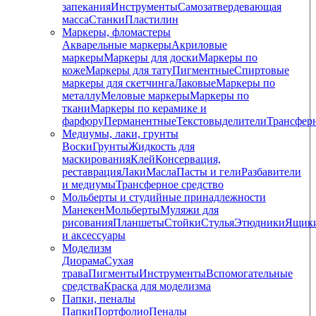
запекания
Инструменты
Самозатвердевающая
масса
Станки
Пластилин
Маркеры, фломастеры
Акварельные маркеры
Акриловые
маркеры
Маркеры для доски
Маркеры по
коже
Маркеры для тату
Пигментные
Cпиртовые
маркеры для скетчинга
Лаковые
Маркеры по
металлу
Меловые маркеры
Маркеры по
ткани
Маркеры по керамике и
фарфору
Перманентные
Текстовыделители
Трансфер
Медиумы, лаки, грунты
Воски
Грунты
Жидкость для
маскирования
Клей
Консервация,
реставрация
Лаки
Масла
Пасты и гели
Разбавители
и медиумы
Трансферное средство
Мольберты и студийные принадлежности
Манекен
Мольберты
Муляжи для
рисования
Планшеты
Стойки
Стулья
Этюдники
Ящик
и аксессуары
Моделизм
Диорама
Сухая
трава
Пигменты
Инструменты
Вспомогательные
средства
Краска для моделизма
Папки, пеналы
Папки
Портфолио
Пеналы