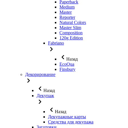
Paperback
Medium
Master
Reporter
Natural Colors
Master Slim
Composition
120g Edition
Fabriano
Назад
EcoQua
Finsbury
Декорирование
Назад
Декупаж
Назад
Декупажные карты
Средства для декупажа
Заготовки