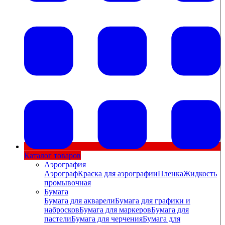
Каталог товаров
Аэрография
Аэрограф
Краска для аэрографии
Пленка
Жидкость
промывочная
Бумага
Бумага для акварели
Бумага для графики и
набросков
Бумага для маркеров
Бумага для
пастели
Бумага для черчения
Бумага для