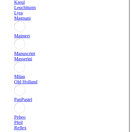
Kreul
Leuchtturm
Lyra
Magnani
Maimeri
Manuscript
Masserini
Milan
Old Holland
PanPastel
Pebeo
Pfeil
Reflex