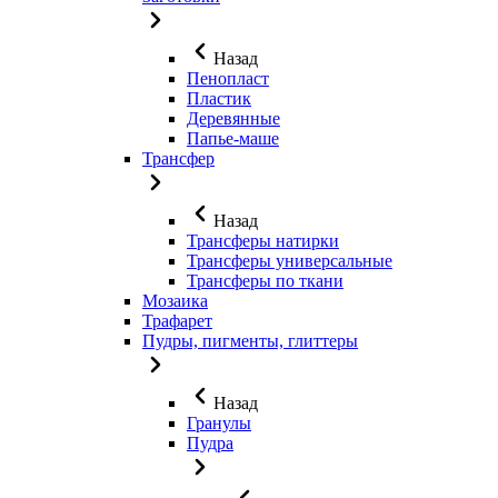
Назад
Пенопласт
Пластик
Деревянные
Папье-маше
Трансфер
Назад
Трансферы натирки
Трансферы универсальные
Трансферы по ткани
Мозаика
Трафарет
Пудры, пигменты, глиттеры
Назад
Гранулы
Пудра