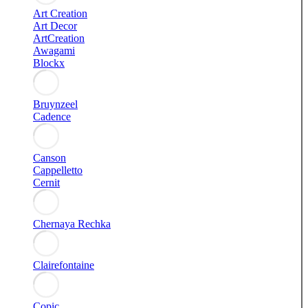
Art Creation
Art Decor
ArtCreation
Awagami
Blockx
Bruynzeel
Cadence
Canson
Cappelletto
Cernit
Chernaya Rechka
Clairefontaine
Copic