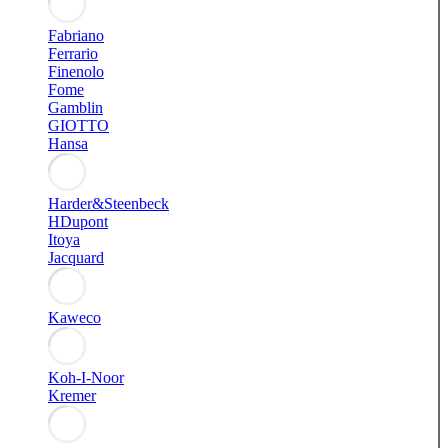
Fabriano
Ferrario
Finenolo
Fome
Gamblin
GIOTTO
Hansa
Harder&Steenbeck
HDupont
Itoya
Jacquard
Kaweco
Koh-I-Noor
Kremer