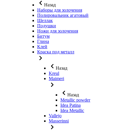
Назад
Наборы для золочения
Полировальник агатовый
Шеллак
Подушки
Ножи для золочения
Битум
Глина
Клей
Краска под металл
Назад
Kreul
Maimeri
Назад
Metallic powder
Idea Patina
Idea Metallic
Vallejo
Masserinni