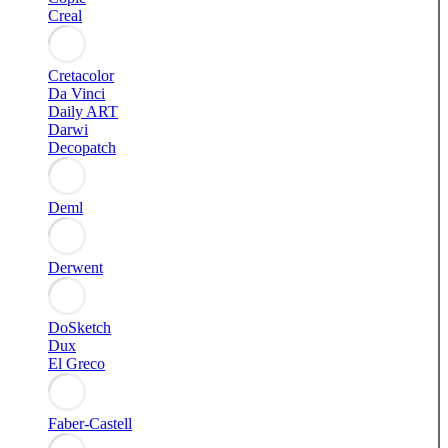
Creal
Cretacolor
Da Vinci
Daily ART
Darwi
Decopatch
Deml
Derwent
DoSketch
Dux
El Greco
Faber-Castell