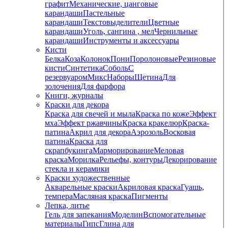
графит
Механические, цанговые
карандаши
Пастельные
карандаши
Текстовыделители
Цветные
карандаши
Уголь, сангина , мел
Чернильные
карандаши
Инструменты и аксессуары
Кисти
Белка
Коза
Колонок
Пони
Поролоновые
Резиновые
кисти
Синтетика
Соболь
С
резервуаром
Микс
Наборы
Щетина
Для
золочения
Для фарфора
Книги, журналы
Краски для декора
Краска для свечей и мыла
Краска по коже
Эффект
мха
Эффект ржавчины
Краска кракелюр
Краска-
патина
Акрил для декора
Аэрозоль
Восковая
патина
Краска для
скрапбукинга
Марморирование
Меловая
краска
Морилка
Рельефы, контуры
Декорирование
стекла и керамики
Краски художественные
Акварельные краски
Акриловая краска
Гуашь,
темпера
Масляная краска
Пигменты
Лепка, литье
Гель для запекания
Моделин
Вспомогательные
материалы
Гипс
Глина для