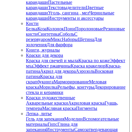
карандаши
Пастельные
карандаши
Текстовыделители
Цветные
карандаши
Уголь, сангина , мел
Чернильные
карандаши
Инструменты и аксессуары
Кисти
Белка
Коза
Колонок
Пони
Поролоновые
Резиновые
кисти
Синтетика
Соболь
С
резервуаром
Микс
Наборы
Щетина
Для
золочения
Для фарфора
Книги, журналы
Краски для декора
Краска для свечей и мыла
Краска по коже
Эффект
мха
Эффект ржавчины
Краска кракелюр
Краска-
патина
Акрил для декора
Аэрозоль
Восковая
патина
Краска для
скрапбукинга
Марморирование
Меловая
краска
Морилка
Рельефы, контуры
Декорирование
стекла и керамики
Краски художественные
Акварельные краски
Акриловая краска
Гуашь,
темпера
Масляная краска
Пигменты
Лепка, литье
Гель для запекания
Моделин
Вспомогательные
материалы
Гипс
Глина для
запекания
Инструменты
Самозатвердевающая