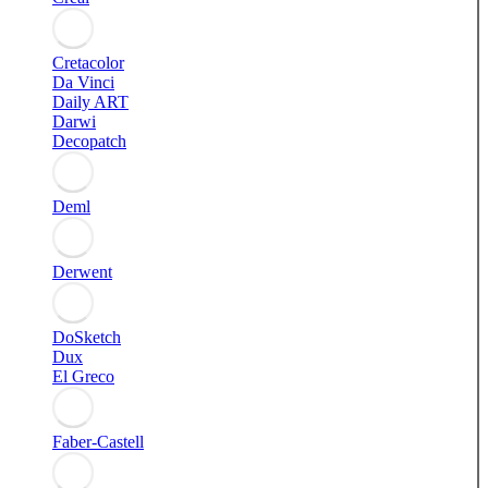
Cretacolor
Da Vinci
Daily ART
Darwi
Decopatch
Deml
Derwent
DoSketch
Dux
El Greco
Faber-Castell