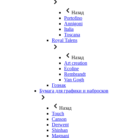
Назад
Portofino
Annigoni
Italia
Toscana
Royal Talens
Назад
Art creation
Ecoline
Rembrandt
Van Gogh
Гознак
Бумага для графики и набросков
Назад
Touch
Canson
Derwent
Shinhan
Magnani