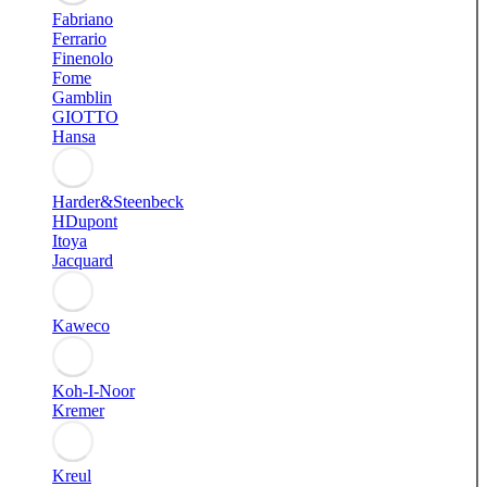
Fabriano
Ferrario
Finenolo
Fome
Gamblin
GIOTTO
Hansa
Harder&Steenbeck
HDupont
Itoya
Jacquard
Kaweco
Koh-I-Noor
Kremer
Kreul