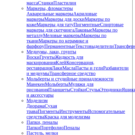
масса
Станки
Пластилин
Маркеры, фломастеры
Акварельные маркеры
Акриловые
маркеры
Маркеры для доски
Маркеры по
коже
Маркеры для тату
Пигментные
Cпиртовые
маркеры для скетчинга
Лаковые
Маркеры по
металлу
Меловые маркеры
Маркеры по
ткани
Маркеры по керамике и
фарфору
Перманентные
Текстовыделители
Трансфер
Медиумы, лаки, грунты
Воски
Грунты
Жидкость для
маскирования
Клей
Консервация,
реставрация
Лаки
Масла
Пасты и гели
Разбавители
и медиумы
Трансферное средство
Мольберты и студийные принадлежности
Манекен
Мольберты
Муляжи для
рисования
Планшеты
Стойки
Стулья
Этюдники
Ящик
и аксессуары
Моделизм
Диорама
Сухая
трава
Пигменты
Инструменты
Вспомогательные
средства
Краска для моделизма
Папки, пеналы
Папки
Портфолио
Пеналы
Пастель, мелки