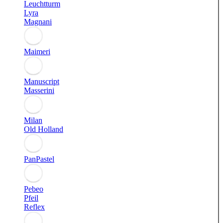
Leuchtturm
Lyra
Magnani
Maimeri
Manuscript
Masserini
Milan
Old Holland
PanPastel
Pebeo
Pfeil
Reflex