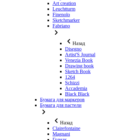
Art creation
Leuchtturm
Finenolo
Sketchmarker
Fabriano
Назад
Disegno
Artist'S Journal
Venezia Book
Drawing book
Sketch Book
1264
Schizzi
Accademia
Black Black
Бумага для маркеров
Бумага для пастели
Назад
Clairefontaine
Magnani
Гознак