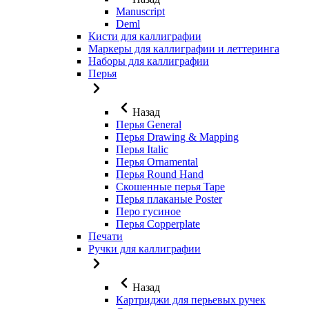
Manuscript
Deml
Кисти для каллиграфии
Маркеры для каллиграфии и леттеринга
Наборы для каллиграфии
Перья
Назад
Перья General
Перья Drawing & Mapping
Перья Italic
Перья Ornamental
Перья Round Hand
Скошенные перья Tape
Перья плаканые Poster
Перо гусиное
Перья Copperplate
Печати
Ручки для каллиграфии
Назад
Картриджи для перьевых ручек