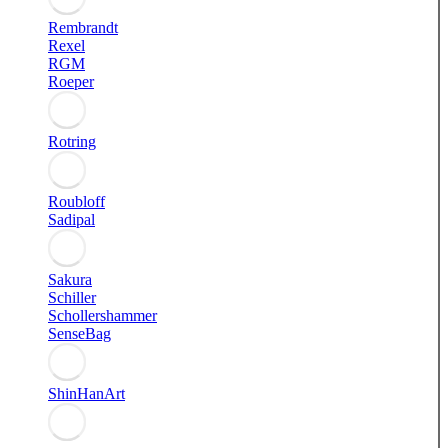
Rembrandt
Rexel
RGM
Roeper
Rotring
Roubloff
Sadipal
Sakura
Schiller
Schollershammer
SenseBag
ShinHanArt