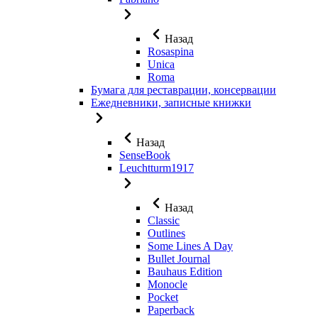
Назад
Rosaspina
Unica
Roma
Бумага для реставрации, консервации
Ежедневники, записные книжки
Назад
SenseBook
Leuchtturm1917
Назад
Classic
Outlines
Some Lines A Day
Bullet Journal
Bauhaus Edition
Monocle
Pocket
Paperback