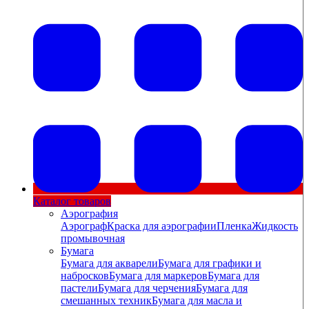
Каталог товаров
Аэрография
Аэрограф
Краска для аэрографии
Пленка
Жидкость
промывочная
Бумага
Бумага для акварели
Бумага для графики и
набросков
Бумага для маркеров
Бумага для
пастели
Бумага для черчения
Бумага для
смешанных техник
Бумага для масла и