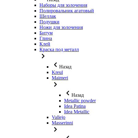
Наборы для золочения
Полировальник агатовый
Шеллак
Подушки
Ножи для золочения
Битум
Глина
Клей
Краска под металл
Назад
Kreul
Maimeri
Назад
Metallic powder
Idea Patina
Idea Metallic
Vallejo
Masserinni