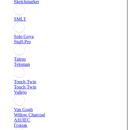
Sketchmarker
SMLT
Solo Goya
Stuff-Pro
Talens
Teloman
Touch Twin
Touch Twin
Vallejo
Van Gogh
Willow Charcoal
АНЛЕС
Гознак