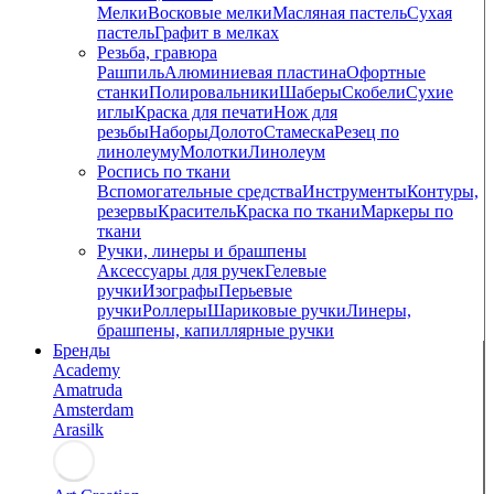
Мелки
Восковые мелки
Масляная пастель
Сухая
пастель
Графит в мелках
Резьба, гравюра
Рашпиль
Алюминиевая пластина
Офортные
станки
Полировальники
Шаберы
Скобели
Сухие
иглы
Краска для печати
Нож для
резьбы
Наборы
Долото
Стамеска
Резец по
линолеуму
Молотки
Линолеум
Роспись по ткани
Вспомогательные средства
Инструменты
Контуры,
резервы
Краситель
Краска по ткани
Маркеры по
ткани
Ручки, линеры и брашпены
Аксессуары для ручек
Гелевые
ручки
Изографы
Перьевые
ручки
Роллеры
Шариковые ручки
Линеры,
брашпены, капиллярные ручки
Бренды
Academy
Amatruda
Amsterdam
Arasilk