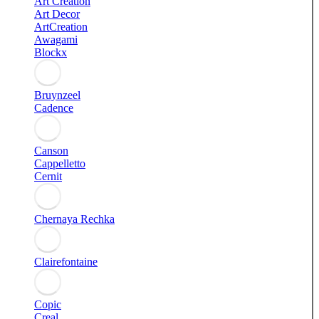
Art Creation
Art Decor
ArtCreation
Awagami
Blockx
Bruynzeel
Cadence
Canson
Cappelletto
Cernit
Chernaya Rechka
Clairefontaine
Copic
Creal