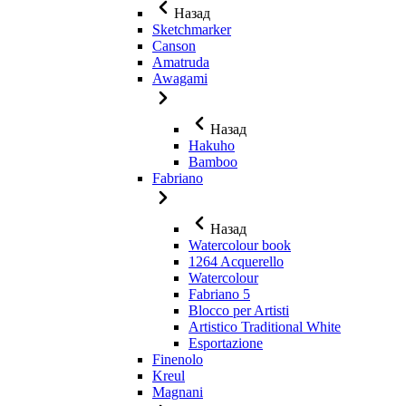
Назад
Sketchmarker
Canson
Amatruda
Awagami
Назад
Hakuho
Bamboo
Fabriano
Назад
Watercolour book
1264 Acquerello
Watercolour
Fabriano 5
Blocco per Artisti
Artistico Traditional White
Esportazione
Finenolo
Kreul
Magnani