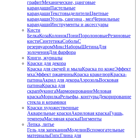
графит
Механические, цанговые
карандаши
Пастельные
карандаши
Текстовыделители
Цветные
карандаши
Уголь, сангина , мел
Чернильные
карандаши
Инструменты и аксессуары
Кисти
Белка
Коза
Колонок
Пони
Поролоновые
Резиновые
кисти
Синтетика
Соболь
С
резервуаром
Микс
Наборы
Щетина
Для
золочения
Для фарфора
Книги, журналы
Краски для декора
Краска для свечей и мыла
Краска по коже
Эффект
мха
Эффект ржавчины
Краска кракелюр
Краска-
патина
Акрил для декора
Аэрозоль
Восковая
патина
Краска для
скрапбукинга
Марморирование
Меловая
краска
Морилка
Рельефы, контуры
Декорирование
стекла и керамики
Краски художественные
Акварельные краски
Акриловая краска
Гуашь,
темпера
Масляная краска
Пигменты
Лепка, литье
Гель для запекания
Моделин
Вспомогательные
материалы
Гипс
Глина для