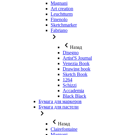
Magnani
Art creation
Leuchtturm
Finenolo
Sketchmarker
Fabriano
Назад
Disegno
Artist'S Journal
Venezia Book
Drawing book
Sketch Book
1264
Schizzi
Accademia
Black Black
Бумага для маркеров
Бумага для пастели
Назад
Clairefontaine
Magnani