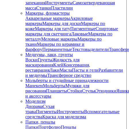
запекания
Инструменты
Самозатвердевающая
масса
Станки
Пластилин
Маркеры, фломастеры
Акварельные маркеры
Акриловые
маркеры
Маркеры для доски
Маркеры по
коже
Маркеры для тату
Пигментные
Cпиртовые
маркеры для скетчинга
Лаковые
Маркеры по
металлу
Меловые маркеры
Маркеры по
ткани
Маркеры по керамике и
фарфору
Перманентные
Текстовыделители
Трансфер
Медиумы, лаки, грунты
Воски
Грунты
Жидкость для
маскирования
Клей
Консервация,
реставрация
Лаки
Масла
Пасты и гели
Разбавители
и медиумы
Трансферное средство
Мольберты и студийные принадлежности
Манекен
Мольберты
Муляжи для
рисования
Планшеты
Стойки
Стулья
Этюдники
Ящик
и аксессуары
Моделизм
Диорама
Сухая
трава
Пигменты
Инструменты
Вспомогательные
средства
Краска для моделизма
Папки, пеналы
Папки
Портфолио
Пеналы