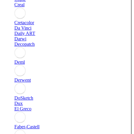
Creal
Cretacolor
Da Vinci
Daily ART
Darwi
Decopatch
Deml
Derwent
DoSketch
Dux
El Greco
Faber-Castell