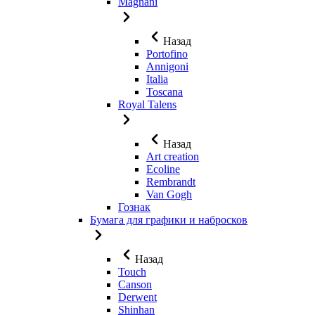
Magnani
Назад
Portofino
Annigoni
Italia
Toscana
Royal Talens
Назад
Art creation
Ecoline
Rembrandt
Van Gogh
Гознак
Бумага для графики и набросков
Назад
Touch
Canson
Derwent
Shinhan