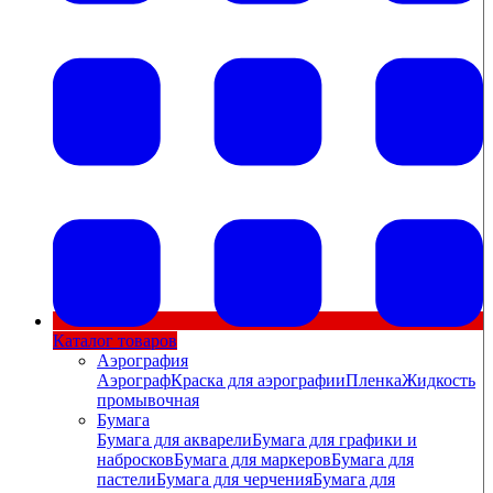
Каталог товаров
Аэрография
Аэрограф
Краска для аэрографии
Пленка
Жидкость
промывочная
Бумага
Бумага для акварели
Бумага для графики и
набросков
Бумага для маркеров
Бумага для
пастели
Бумага для черчения
Бумага для