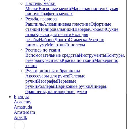
Пастель, мелки
Мелки
Восковые мелки
Масляная пастель
Сухая
пастель
Графит в мелках
Резьба, гравюра
Рашпиль
Алюминиевая пластина
Офортные
станки
Полировальники
Шаберы
Скобели
Сухие
иглы
Краска для печати
Нож для
резьбы
Наборы
Долото
Стамеска
Резец по
линолеуму
Молотки
Линолеум
Роспись по ткани
Вспомогательные средства
Инструменты
Контуры,
резервы
Краситель
Краска по ткани
Маркеры по
ткани
Ручки, линеры и брашпены
Аксессуары для ручек
Гелевые
ручки
Изографы
Перьевые
ручки
Роллеры
Шариковые ручки
Линеры,
брашпены, капиллярные ручки
Бренды
Academy
Amatruda
Amsterdam
Arasilk