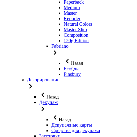
Paperback
Medium
Master
Reporter
Natural Colors
Master Slim
Composition
120g Edition
Fabriano
Назад
EcoQua
Finsbury
Декорирование
Назад
Декупаж
Назад
Декупажные карты
Средства для декупажа
Заготовки