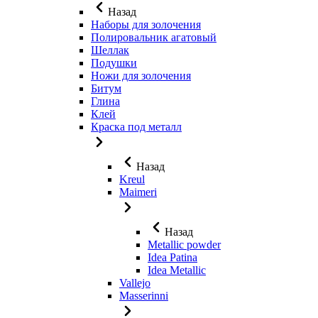
Назад
Наборы для золочения
Полировальник агатовый
Шеллак
Подушки
Ножи для золочения
Битум
Глина
Клей
Краска под металл
Назад
Kreul
Maimeri
Назад
Metallic powder
Idea Patina
Idea Metallic
Vallejo
Masserinni