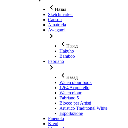
Назад
Sketchmarker
Canson
Amatruda
Awagami
Назад
Hakuho
Bamboo
Fabriano
Назад
Watercolour book
1264 Acquerello
Watercolour
Fabriano 5
Blocco per Artisti
Artistico Traditional White
Esportazione
Finenolo
Kreul