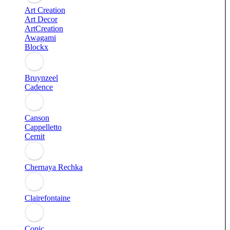
Art Creation
Art Decor
ArtCreation
Awagami
Blockx
Bruynzeel
Cadence
Canson
Cappelletto
Cernit
Chernaya Rechka
Clairefontaine
Copic