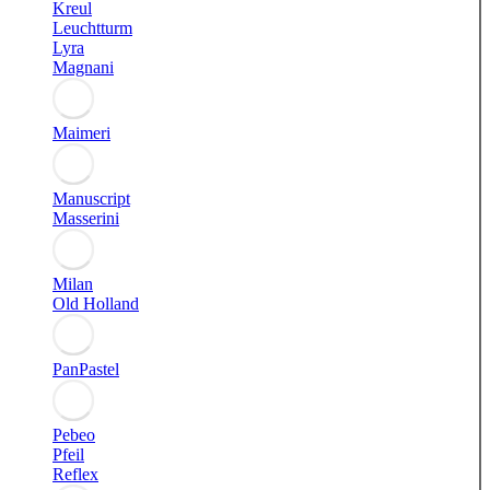
Kreul
Leuchtturm
Lyra
Magnani
Maimeri
Manuscript
Masserini
Milan
Old Holland
PanPastel
Pebeo
Pfeil
Reflex