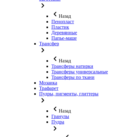
Назад
Пенопласт
Пластик
Деревянные
Папье-маше
Трансфер
Назад
Трансферы натирки
Трансферы универсальные
Трансферы по ткани
Мозаика
Трафарет
Пудры, пигменты, глиттеры
Назад
Гранулы
Пудра