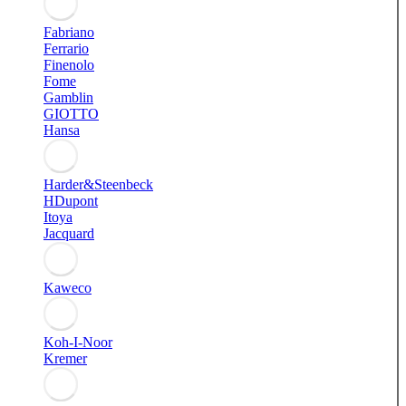
Fabriano
Ferrario
Finenolo
Fome
Gamblin
GIOTTO
Hansa
Harder&Steenbeck
HDupont
Itoya
Jacquard
Kaweco
Koh-I-Noor
Kremer