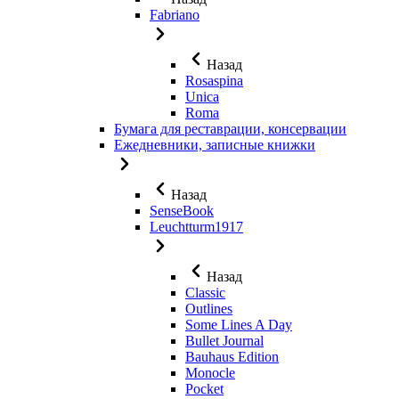
Fabriano
Назад
Rosaspina
Unica
Roma
Бумага для реставрации, консервации
Ежедневники, записные книжки
Назад
SenseBook
Leuchtturm1917
Назад
Classic
Outlines
Some Lines A Day
Bullet Journal
Bauhaus Edition
Monocle
Pocket