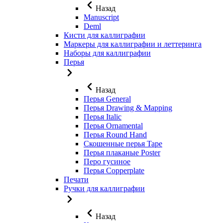
Назад
Manuscript
Deml
Кисти для каллиграфии
Маркеры для каллиграфии и леттеринга
Наборы для каллиграфии
Перья
Назад
Перья General
Перья Drawing & Mapping
Перья Italic
Перья Ornamental
Перья Round Hand
Скошенные перья Tape
Перья плаканые Poster
Перо гусиное
Перья Copperplate
Печати
Ручки для каллиграфии
Назад