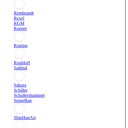
Rembrandt
Rexel
RGM
Roeper
Rotring
Roubloff
Sadipal
Sakura
Schiller
Schollershammer
SenseBag
ShinHanArt