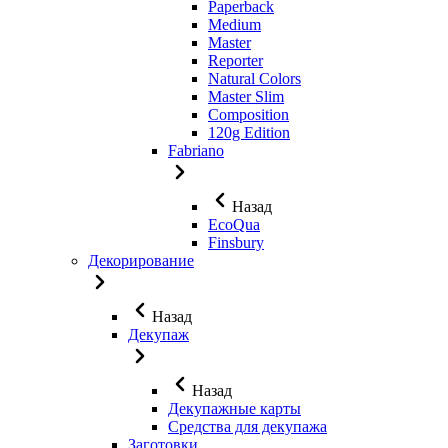
Paperback
Medium
Master
Reporter
Natural Colors
Master Slim
Composition
120g Edition
Fabriano
Назад
EcoQua
Finsbury
Декорирование
Назад
Декупаж
Назад
Декупажные карты
Средства для декупажа
Заготовки