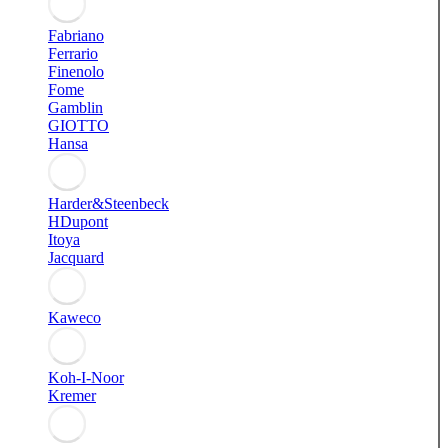
Fabriano
Ferrario
Finenolo
Fome
Gamblin
GIOTTO
Hansa
Harder&Steenbeck
HDupont
Itoya
Jacquard
Kaweco
Koh-I-Noor
Kremer