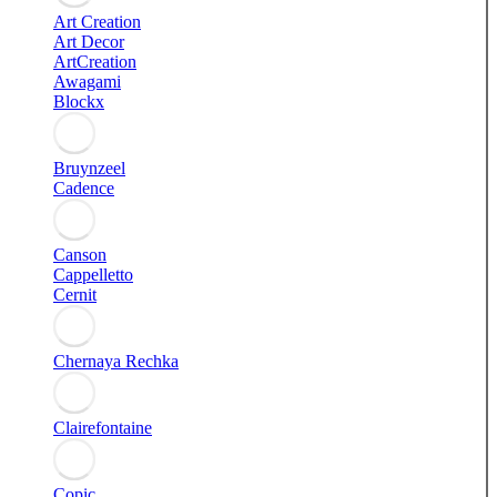
Art Creation
Art Decor
ArtCreation
Awagami
Blockx
Bruynzeel
Cadence
Canson
Cappelletto
Cernit
Chernaya Rechka
Clairefontaine
Copic