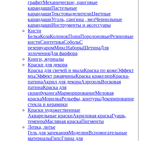
графит
Механические, цанговые
карандаши
Пастельные
карандаши
Текстовыделители
Цветные
карандаши
Уголь, сангина , мел
Чернильные
карандаши
Инструменты и аксессуары
Кисти
Белка
Коза
Колонок
Пони
Поролоновые
Резиновые
кисти
Синтетика
Соболь
С
резервуаром
Микс
Наборы
Щетина
Для
золочения
Для фарфора
Книги, журналы
Краски для декора
Краска для свечей и мыла
Краска по коже
Эффект
мха
Эффект ржавчины
Краска кракелюр
Краска-
патина
Акрил для декора
Аэрозоль
Восковая
патина
Краска для
скрапбукинга
Марморирование
Меловая
краска
Морилка
Рельефы, контуры
Декорирование
стекла и керамики
Краски художественные
Акварельные краски
Акриловая краска
Гуашь,
темпера
Масляная краска
Пигменты
Лепка, литье
Гель для запекания
Моделин
Вспомогательные
материалы
Гипс
Глина для