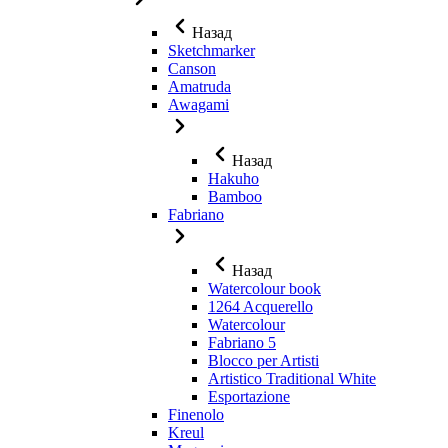
Назад
Sketchmarker
Canson
Amatruda
Awagami
Назад
Hakuho
Bamboo
Fabriano
Назад
Watercolour book
1264 Acquerello
Watercolour
Fabriano 5
Blocco per Artisti
Artistico Traditional White
Esportazione
Finenolo
Kreul