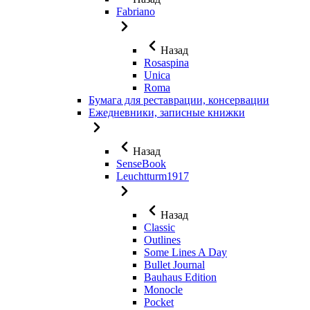
Fabriano
Назад
Rosaspina
Unica
Roma
Бумага для реставрации, консервации
Ежедневники, записные книжки
Назад
SenseBook
Leuchtturm1917
Назад
Classic
Outlines
Some Lines A Day
Bullet Journal
Bauhaus Edition
Monocle
Pocket