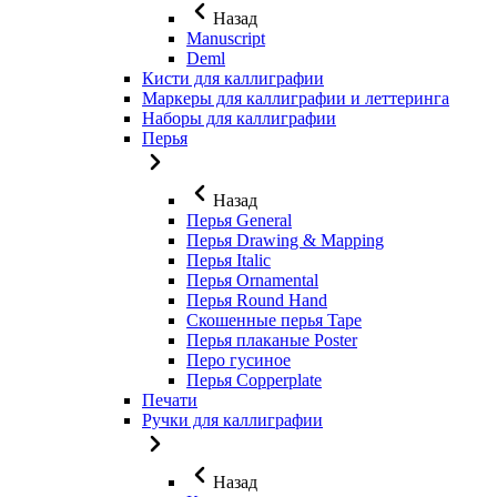
Назад
Manuscript
Deml
Кисти для каллиграфии
Маркеры для каллиграфии и леттеринга
Наборы для каллиграфии
Перья
Назад
Перья General
Перья Drawing & Mapping
Перья Italic
Перья Ornamental
Перья Round Hand
Скошенные перья Tape
Перья плаканые Poster
Перо гусиное
Перья Copperplate
Печати
Ручки для каллиграфии
Назад