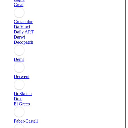
Creal
Cretacolor
Da Vinci
Daily ART
Darwi
Decopatch
Deml
Derwent
DoSketch
Dux
El Greco
Faber-Castell