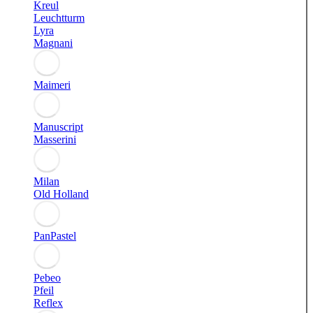
Kreul
Leuchtturm
Lyra
Magnani
Maimeri
Manuscript
Masserini
Milan
Old Holland
PanPastel
Pebeo
Pfeil
Reflex