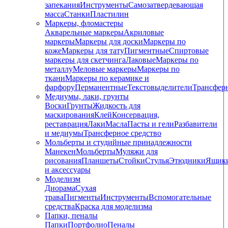
запекания
Инструменты
Самозатвердевающая
масса
Станки
Пластилин
Маркеры, фломастеры
Акварельные маркеры
Акриловые
маркеры
Маркеры для доски
Маркеры по
коже
Маркеры для тату
Пигментные
Cпиртовые
маркеры для скетчинга
Лаковые
Маркеры по
металлу
Меловые маркеры
Маркеры по
ткани
Маркеры по керамике и
фарфору
Перманентные
Текстовыделители
Трансфер
Медиумы, лаки, грунты
Воски
Грунты
Жидкость для
маскирования
Клей
Консервация,
реставрация
Лаки
Масла
Пасты и гели
Разбавители
и медиумы
Трансферное средство
Мольберты и студийные принадлежности
Манекен
Мольберты
Муляжи для
рисования
Планшеты
Стойки
Стулья
Этюдники
Ящик
и аксессуары
Моделизм
Диорама
Сухая
трава
Пигменты
Инструменты
Вспомогательные
средства
Краска для моделизма
Папки, пеналы
Папки
Портфолио
Пеналы