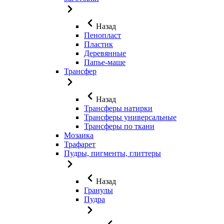
Назад
Пенопласт
Пластик
Деревянные
Папье-маше
Трансфер
Назад
Трансферы натирки
Трансферы универсальные
Трансферы по ткани
Мозаика
Трафарет
Пудры, пигменты, глиттеры
Назад
Гранулы
Пудра