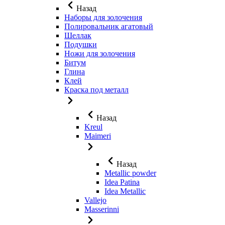
Назад
Наборы для золочения
Полировальник агатовый
Шеллак
Подушки
Ножи для золочения
Битум
Глина
Клей
Краска под металл
Назад
Kreul
Maimeri
Назад
Metallic powder
Idea Patina
Idea Metallic
Vallejo
Masserinni