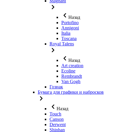
Magnani
Назад
Portofino
Annigoni
Italia
Toscana
Royal Talens
Назад
Art creation
Ecoline
Rembrandt
Van Gogh
Гознак
Бумага для графики и набросков
Назад
Touch
Canson
Derwent
Shinhan