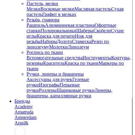
Пастель, мелки
Мелки
Восковые мелки
Масляная пастель
Сухая
пастель
Графит в мелках
Резьба, гравюра
Рашпиль
Алюминиевая пластина
Офортные
станки
Полировальники
Шаберы
Скобели
Сухие
иглы
Краска для печати
Нож для
резьбы
Наборы
Долото
Стамеска
Резец по
линолеуму
Молотки
Линолеум
Роспись по ткани
Вспомогательные средства
Инструменты
Контуры,
резервы
Краситель
Краска по ткани
Маркеры по
ткани
Ручки, линеры и брашпены
Аксессуары для ручек
Гелевые
ручки
Изографы
Перьевые
ручки
Роллеры
Шариковые ручки
Линеры,
брашпены, капиллярные ручки
Бренды
Academy
Amatruda
Amsterdam
Arasilk