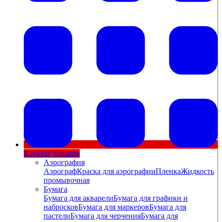
Каталог товаров
Аэрография
Аэрограф
Краска для аэрографии
Пленка
Жидкость
промывочная
Бумага
Бумага для акварели
Бумага для графики и
набросков
Бумага для маркеров
Бумага для
пастели
Бумага для черчения
Бумага для