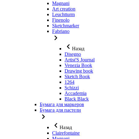
Magnani
Art creation
Leuchtturm
Finenolo
Sketchmarker
Fabriano
Назад
Disegno
Artist'S Journal
Venezia Book
Drawing book
Sketch Book
1264
Schizzi
Accademia
Black Black
Бумага для маркеров
Бумага для пастели
Назад
Clairefontaine
Magnani